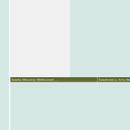
Sałatka Wieczerzy Wielkoczwart ...
Świadectwo p. Anny Mari