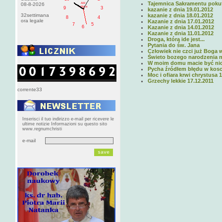
Tajemnica Sakramentu poku
AM
08-8-2026
sobota
9
3
kazanie z dnia 19.01.2012
32settimana
kazanie z dnia 18.01.2012
8
4
ora legale
Kazanie z dnia 17.01.2012
7
5
6
Kazanie z dnia 14.01.2012
Kazanie z dnia 11.01.2012
Droga, którą ide jest...
Pytania do św. Jana
Człowiek nie czci już Boga 
Świeto bozego narodzenia n
W moim domu macie być ni
Pycha źródłem błędu w kosci
Moc i ofiara krwi chrystusa 
Grzechy lekkie 17.12.2011
corrente33
Inserisci il tuo indirizzo e-mail per ricevere le
ultime notizie Informazioni su questo sito
www.regnumchristi
e-mail