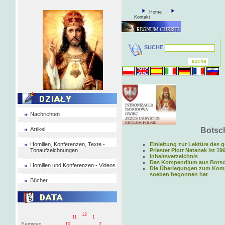
Home
Kontakt
SUCHE
Nachrichten
Artikel
Botsch
Homilien, Konferenzen, Texte -
Einleitung zur Lektüre des 
Tonaufzeichnungen
Priester Piotr Natanek ist 19
Inhaltsverzeichnis
Das Kompendium aus Botscha
Homilien und Konferenzen - Videos
Die Überlegungen zum Kompe
soeben begonnen hat
Bücher
12
11
1
Samsrag
10
2