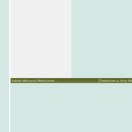
Sałatka Wieczerzy Wielkoczwart ...
Świadectwo p. Anny Mari