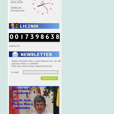
AM
08-8-2026
sobota
9
3
32Woche
8
4
Sommerzeit
7
5
6
online:22
Geben Sie bitte Ihre e.mail Adresse an, um die
neusten Infos zu erhalten
Über den servis www.regnumchristi.pl
e-mail