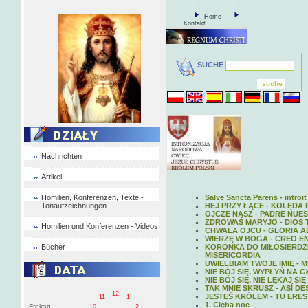
Home
Kontakt
SUCHE
Nachrichten
Artikel
Homilien, Konferenzen, Texte -
Salve Sancta Parens - introit
Tonaufzeichnungen
HEJ PRZY ŁĄCE - KOLĘDA
OJCZE NASZ - PADRE NUE
ZDROWAŚ MARYJO - DIOS T
Homilien und Konferenzen - Videos
CHWAŁA OJCU - GLORIA A
WIERZĘ W BOGA - CREO EN
Bücher
KORONKA DO MIŁOSIERDZI
MISERICORDIA
UWIELBIAM TWOJE IMIĘ -
NIE BÓJ SIĘ, WYPŁYŃ NA 
NIE BÓJ SIĘ, NIE LĘKAJ S
TAK MNIE SKRUSZ - ASÍ 
12
JESTEŚ KRÓLEM - TU ERES
11
1
1. Cicha noc
Freitag
10
2