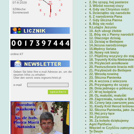
2. Do szopy, hej pasterze
AM
07-8-2026
pištek
9
3
3. Wśród nocnej ciszy
32Woche
4. Gdy się Chrystus rodzi
8
4
Sommerzeit
5. Dzieciątko się narodziło
7
5
6
6. Z narodzenia Pana
7. Gdy śliczna Panna
8. Bóg się rodzi
9.Lulajże Jezuniu
10. Ach ubogi żłobie
11. Bóg się z Panny narodził
12. Dlaczego dzisiaj.
13. Dzisiaj w Betlejem
14.Jezusa narodzonego
15.Mędrcy świata
16. Nowy rok bieży
online:47
17. Pójdźmy wszyscy do sta
18. Tryumfy Króla Niebieski
19. Przylecieli aniołkowie
20. Pastuszkowie bracia mili
21. Przybieżeli do Betlejem
Geben Sie bitte Ihre e.mail Adresse an, um die
22. Wesołą nowinę
neusten Infos zu erhalten
23. Śliczna Panienka
Über den servis www.regnumchristi.pl
24. A wczora z wieczora
25. Przystąpmy do szopy
e-mail
26. Dnia jednego o północy
27. W tej kolędzie
28. Oj, maluśki, maluśki
29. Zagrzmiała, runęła w Bet
30. Cztery lata zawszem pas
31. Kiedy Król Herod królow
32. Śliczna Panienka, jako J
33. Hej przy łące
34. Życzenia
35. Za kolędę dziękujemy
Agni Parthene
Więzień w Czyśćcu zatrzym
Te Deum