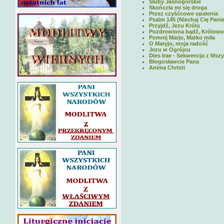
Śluby Jasnogórskie
Skończła mi się droga
Przez czyśćcowe upalenia
Psalm 145 (Niechaj Cię Panie
Przyjdź, Jezu Królu
Pozdrowiona bądź, Królowo
Pomnij Marjo, Matko miła
O Maryjo, moja radość
Jezu w Ogrójcu
Dies Irae - Sekwencja z Msz
Błogosławcie Pana
Anima Christi