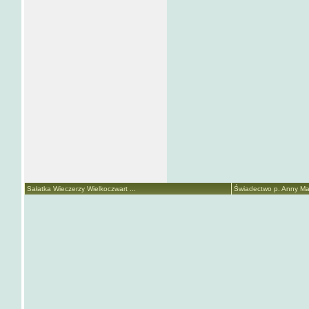
Sałatka Wieczerzy Wielkoczwart ...
Świadectwo p. Anny Mari