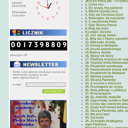
JESTEŚ KRÓLEM - TU ERES
Samedi
10
2
1. Cicha noc
PM
08-8-2026
2. Do szopy, hej pasterze
sobota
9
3
3. Wśród nocnej ciszy
32semaine
8
4
4. Gdy się Chrystus rodzi
Czas letni
7
5
5. Dzieciątko się narodziło
6
6. Z narodzenia Pana
7. Gdy śliczna Panna
8. Bóg się rodzi
9.Lulajże Jezuniu
10. Ach ubogi żłobie
11. Bóg się z Panny narodził
12. Dlaczego dzisiaj.
13. Dzisiaj w Betlejem
14.Jezusa narodzonego
15.Mędrcy świata
obecnych:28
16. Nowy rok bieży
17. Pójdźmy wszyscy do sta
18. Tryumfy Króla Niebieski
19. Przylecieli aniołkowie
20. Pastuszkowie bracia mili
Entrez votre adresse email pour recevoir les
21. Przybieżeli do Betlejem
informations à propos du site
22. Wesołą nowinę
www.regnumchristi.pl
23. Śliczna Panienka
24. A wczora z wieczora
e-mail
25. Przystąpmy do szopy
26. Dnia jednego o północy
27. W tej kolędzie
28. Oj, maluśki, maluśki
29. Zagrzmiała, runęła w Bet
30. Cztery lata zawszem pas
31. Kiedy Król Herod królow
32. Śliczna Panienka, jako J
33. Hej przy łące
34. Życzenia
35. Za kolędę dziękujemy
Agni Parthene
Więzień w Czyśćcu zatrzym