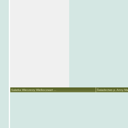
Sałatka Wieczerzy Wielkoczwart ...
Świadectwo p. Anny Mari