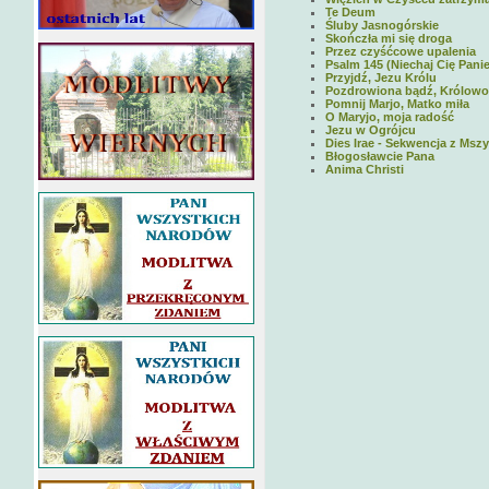
Te Deum
Śluby Jasnogórskie
Skończła mi się droga
Przez czyśćcowe upalenia
Psalm 145 (Niechaj Cię Panie
Przyjdź, Jezu Królu
Pozdrowiona bądź, Królowo
Pomnij Marjo, Matko miła
O Maryjo, moja radość
Jezu w Ogrójcu
Dies Irae - Sekwencja z Msz
Błogosławcie Pana
Anima Christi