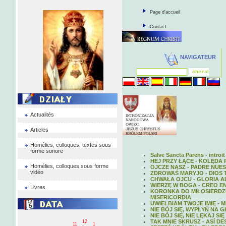
Page d'accueil
Contact
NAVIGATEUR
Actualités
Articles
Homélies, colloques, textes sous
forme sonore
Salve Sancta Parens - introit
HEJ PRZY ŁĄCE - KOLĘDA
Homélies, colloques sous forme
OJCZE NASZ - PADRE NUE
vidéo
ZDROWAŚ MARYJO - DIOS T
CHWAŁA OJCU - GLORIA A
WIERZĘ W BOGA - CREO EN
Livres
KORONKA DO MIŁOSIERDZI
MISERICORDIA
UWIELBIAM TWOJE IMIĘ -
NIE BÓJ SIĘ, WYPŁYŃ NA 
NIE BÓJ SIĘ, NIE LĘKAJ S
TAK MNIE SKRUSZ - ASÍ 
12
11
1