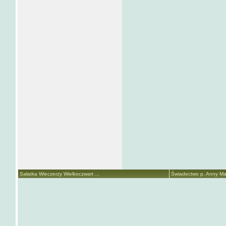
Sałatka Wieczerzy Wielkoczwart ...
Świadectwo p. Anny Mari