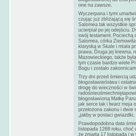
one na zawsze.
Wyczerpana i tymi umartwi
czując już zbliżającą się ś
Salomea tak wszystkie spr
ucierpiał po jej odejściu.
swój testament. Pociechą 
Salomea, córka Ziemowita 
klaryską w Skale i miała p
prawa. Druga jej krewna, 
Mazowieckiego, także była
tym czasie bardzo wiele Pi
Bogu i zostało zakonnicam
Trzy dni przed śmiercią u
błogosławieństwa i ostatni
drogę do wieczności w świ
radośnieuśmiechniętapowie
błogosławioną Matkę Pana 
jak serce tak i twarz moja 
przełożona zakonu i dwie si
„jakby w postaci gwiazdki,
Prawdopodobna data śmier
listopada 1268 roku, choć
że zmarła 17 listopada i w