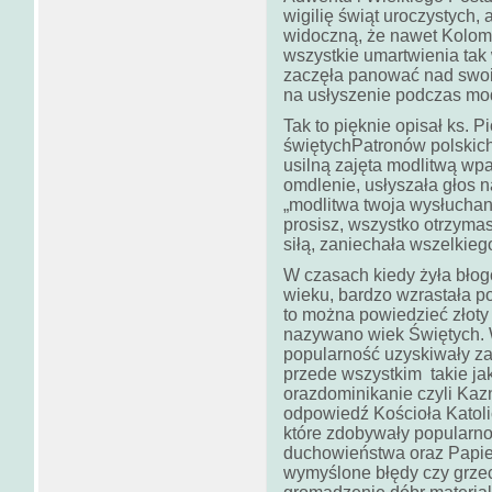
wigilię świąt uroczystych, a
widoczną, że nawet Koloma
wszystkie umartwienia tak 
zaczęła panować nad swoi
na usłyszenie podczas mod
Tak to pięknie opisał ks. 
świętychPatronów polskic
usilną zajęta modlitwą wp
omdlenie, usłyszała głos n
„modlitwa twoja wysłuchan
prosisz, wszystko otrzyma
siłą, zaniechała wszelkiego
W czasach kiedy żyła błog
wieku, bardzo wzrastała po
to można powiedzieć złoty 
nazywano wiek Świętych. 
popularność uzyskiwały za
przede wszystkim takie jak 
orazdominikanie czyli Kaz
odpowiedź Kościoła Katoli
które zdobywały popularn
duchowieństwa oraz Papieża
wymyślone błędy czy grzec