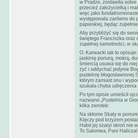
w Pradze, zostawiła sobie
przecież założycielką i m
więc jako
fundatrixmonaste
występowała zarówno do pr
papieskiej, będąc zupełni
Aby przybliżyć się do swo
świętego Franciszka oraz 
zupełnej samotności, w ska
O. Karwacki tak to opisuje
jaskinię ponurą, mokrą, du
śmiercią usuwa się do niej
żyć i oddychać jedynie Bo
pustelnię błogosławionej S
którym zamiast snu i wypo
szukała chyba udręczenia 
Po tym opisie umieścił ojc
nazwano „Pustelnia w Grod
kilka zwrotek:
Na skłonie Skały w ponure
Klęczy pod krzyżem postać
Habit jej szaryi skroń nie w
To Salomea, Pani Halicza!