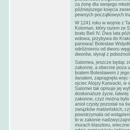
za żonę dla swojego młod
późniejszego księcia zwie
pewnych początkowych trud
W 1241 roku w wojnie z Tat
Koloman, który razem ze
bratu Beli IV. Dwa lata pó
wdowa, przybywa do Krako
panować Bolesław Wstydli
odróżnieniu od dworu węgi
dworów, słynął z pobożnośc
Salomea, jeszcze będąc ż
zakonne, a obecnie poza 
bratem Bolesławem z jego ż
światem, zapragnęła więc 
ojciec Alojzy Karwacki, w 
Salomei tak opisuje jej wy
doskonalsze życie, łatwiej z
zakonne, czyż można było 
anioł czysty pozostał na ś
związków małżeńskich, czyż
powstrzymała od wstąpieni
to w zakonie nadzwyczajn
murach klasztoru, wieczne