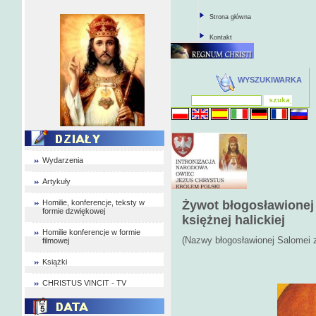
Strona główna
Kontakt
WYSZUKIWARKA
Wydarzenia
Artykuły
Homilie, konferencje, teksty w
Żywot błogosławionej 
formie dzwiękowej
księżnej halickiej
Homilie konferencje w formie
(Nazwy błogosławionej Salomei z 
filmowej
Książki
CHRISTUS VINCIT - TV