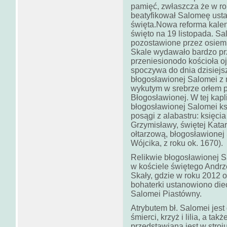
pamięć, zwłaszcza że w r
beatyfikował Salomeę usta
święta.Nowa reforma kalend
święto na 19 listopada. Sal
pozostawione przez osiem
Skale wydawało bardzo pr
przeniesionodo kościoła o
spoczywa do dnia dzisiejs
błogosławionej Salomei z 
wykutym w srebrze orłem p
Błogosławionej. W tej kapl
błogosławionej Salomei ks
posągi z alabastru: księci
Grzymisławy, świętej Kata
ołtarzową, błogosławionej
Wójcika, z roku ok. 1670).
Relikwie błogosławionej S
w kościele świętego Andrz
Skały, gdzie w roku 2012 
bohaterki ustanowiono die
Salomei Piastówny.
Atrybutem bł. Salomei jest
śmierci, krzyż i lilia, a t
przedstawiana jest w stroj