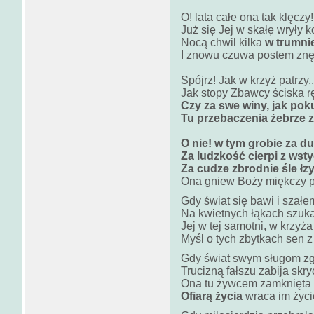
O! lata całe ona tak klęczy!.
Już się Jej w skałę wryły k
Nocą chwil kilka
w trumni
I znowu czuwa postem zn
Spójrz! Jak w krzyż patrzy...
Jak stopy Zbawcy ściska r
Czy za swe winy, jak pok
Tu przebaczenia żebrze z
O nie! w tym grobie za du
Za ludzkość cierpi z wst
Za cudze zbrodnie śle łz
Ona gniew Boży miękczy p
Gdy świat się bawi i szałe
Na kwietnych łąkach szuk
Jej w tej samotni, w krzyża
Myśl o tych zbytkach sen z
Gdy świat swym sługom z
Trucizną fałszu zabija skry
Ona tu żywcem zamknięta 
Ofiarą życia
wraca im życi