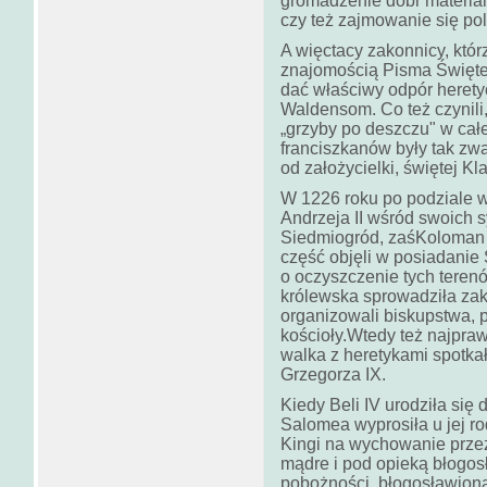
gromadzenie dóbr materia
czy też zajmowanie się po
A więctacy zakonnicy, któr
znajomością Pisma Święte
dać właściwy odpór heret
Waldensom. Co też czynili,
„grzyby po deszczu" w cał
franciszkanów były tak zwa
od założycielki, świętej Kl
W 1226 roku po podziale w
Andrzeja II wśród swoich s
Siedmiogród, zaśKoloman 
część objęli w posiadanie
o oczyszczenie tych teren
królewska sprowadziła zak
organizowali biskupstwa, p
kościoły.Wtedy też najpraw
walka z heretykami spotka
Grzegorza IX.
Kiedy Beli IV urodziła si
Salomea wyprosiła u jej r
Kingi na wychowanie przez
mądre i pod opieką błogos
pobożności, błogosławion