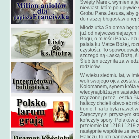
Święty Marek, wymienia je
niewiast, które po upływie
Grobu Pana Jezusa, aby go
do naszej błogosławionej 
Młodziutka Salomea będąc
już od najwcześniejszych l
Bogu, o miłości Pana Jez
pałała ku Matce Bożej, ro
czystości. To spowodowało,
szczególną Łaską Bożą, ś
Ślub ten uczyniła za wied
rodziców.
W wieku siedmiu lat, w imi
woli swojego ojca została
Kolomanem, synem króla wę
wtedynajbliższym sąsiadem
rządzonej przez Leszka Bi
haliccy chcieli obwołać 
tronie. I na to była nawet
Zaręczyny z przyszłym kró
kończyły spory Polaków z 
przełomie lat 1218 i 1219 
następnie wspólnie ze swo
Haliczu.To ich panowanie t