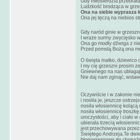
Gdy miłosierdzia przebrał
Ludzkość brodząca w grze
Ona na siebie wyprasza 
Ona jej tęczą na niebios st
Gdy naród ginie w grzeszn
I wraże surmy zwycięsko w
Ona go modły dźwiga z nie
Przed pomstą Bożą ona mu
O święta matko, dziewico c
I my cię grzeszni prosim ze
Gniewnego na nas ubłagaj
Nie daj nam zginąć, wstaw
Oczywiście i w zakonie n
i nosiła je, jeszcze ostrzej
nosiła włosiennicę kolącą 
nosiła włosiennicę troszkę 
uroczystości, aby i ciało w 
ubierała trzecią włosienni
jest przechowywana przez 
Świętego Andrzeja.Te dwie
błogosławionej do chorych 