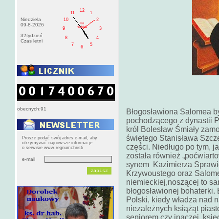
12
11
1
Niedziela
10
2
PM
09-8-2026
niedziela
9
3
32tydzień
8
4
Czas letni
7
5
6
obecnych:91
Błogosławiona Salomea by
pochodzącego z dynastii Pi
król Bolesław Śmiały zam
świętego Stanisława Szcze
Proszę podać swój adres e-mail, aby
otrzymywać najnowsze informacje
części. Niedługo po tym, j
o serwisie www.regnumchristi
została również „poćwiarto
e-mail
synem Kazimierza Sprawi
Krzywoustego oraz Salome
niemieckiej,noszącej to sa
błogosławionej bohaterki. 
Polski, kiedy władza nad n
niezależnych książąt piast
seniorem czy inaczej księ