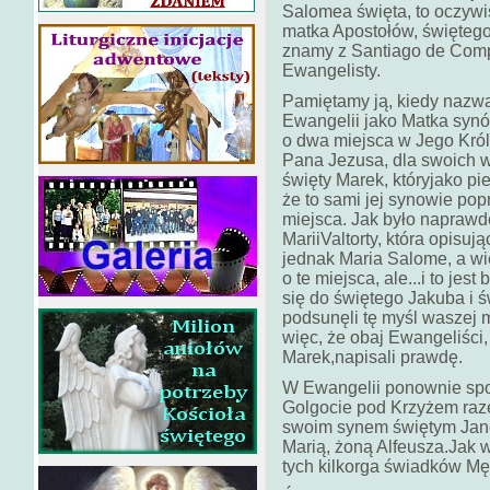
Salomea święta, to oczyw
matka Apostołów, świętego
znamy z Santiago de Comp
Ewangelisty.
Pamiętamy ją, kiedy nazw
Ewangelii jako Matka syn
o dwa miejsca w Jego Króle
Pana Jezusa, dla swoich w
święty Marek, któryjako p
że to sami jej synowie pop
miejsca. Jak było napraw
MariiValtorty, która opisuj
jednak Maria Salome, a w
o te miejsca, ale...i to je
się do świętego Jakuba i 
podsunęli tę myśl waszej ma
więc, że obaj Ewangeliści, 
Marek,napisali p
W Ewangelii ponownie spo
Golgocie pod Krzyżem raz
swoim synem świętym Jane
Marią, żoną Alfeusza.Jak 
tych kilkorga świadków Mę