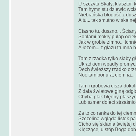
U szczytu Skały: klasztor, 
Tam hymn stu dziewic wci
Niebiańska błogość z dusz
A tu... tak smutno w skalnej
Ciasno tu, duszno... Ściany
Soplami mokry pułap ociek
Jak w grobie zimno... tchni
A łożem... z głazu trumna 
Tam z rzadka tylko słaby g
Ukradkiem wpadły promycz
Dech świeższy rzadko orz
Noc tam ponura, ciemna...
Tam i grobowa cisza dokoł
Z dala światowe giną odgł
Chyba ptak błędny ptaszy
Lub szmer doleci strząśnio
Za to co ranka do tej ciemn
Szczeliną wgląda listek pa
Cicho się skłania świętej 
Klęczącej u stóp Boga dob