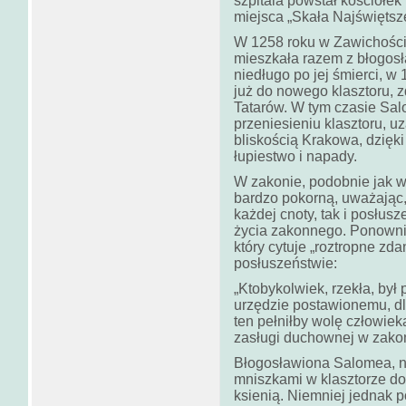
szpitala powstał kościółek
miejsca „Skała Najświętsze
W 1258 roku w Zawichości
mieszkała razem z błogosł
niedługo po jej śmierci, w
już do nowego klasztoru, 
Tatarów. W tym czasie Sa
przeniesieniu klasztoru, 
bliskością Krakowa, dzięki
łupiestwo i napady.
W zakonie, podobnie jak 
bardzo pokorną, uważając, 
każdej cnoty, tak i posłu
życia zakonnego. Ponownie
który cytuje „roztropne zd
posłuszeństwie:
„Ktobykolwiek, rzekła, był
urzędzie postawionemu, dl
ten pełniłby wolę człowieka
zasługi duchownej w zakon
Błogosławiona Salomea, n
mniszkami w klasztorze do
ksienią. Niemniej jednak 