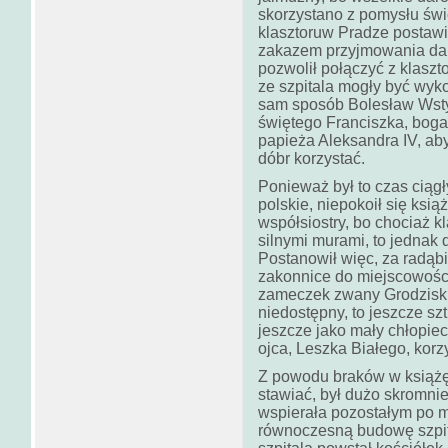
skorzystano z pomysłu świ
klasztoruw Pradze postawił
zakazem przyjmowania daro
pozwolił połączyć z klasz
ze szpitala mogły być wyk
sam sposób Bolesław Wsty
świętego Franciszka, boga
papieża Aleksandra IV, aby
dóbr korzystać.
Ponieważ był to czas ciągł
polskie, niepokoił się ksią
współsiostry, bo chociaż k
silnymi murami, to jednak 
Postanowił więc, za radąb
zakonnice do miejscowości
zameczek zwany Grodziskie
niedostępny, to jeszcze s
jeszcze jako mały chłopiec
ojca, Leszka Białego, korzy
Z powodu braków w książęc
stawiać, był dużo skromni
wspierała pozostałym po 
równoczesną budowę szpit