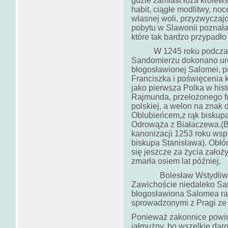
gdzie zamiast łoża królews
habit, ciągłe modlitwy, no
własnej woli, przyzwyczaj
pobytu w Slawonii poznała
które tak bardzo przypadło 
W 1245 roku podczas pie
Sandomierzu dokonano uro
błogosławionej Salomei, p
Franciszka i poświęcenia k
jako pierwsza Polka w histo
Rajmunda, przełożonego fr
polskiej, a welon na znak 
Oblubieńcem,z rąk biskup
Odrowąża z Białaczewa.(B
kanonizacji 1253 roku ws
biskupa Stanisława). Obłó
się jeszcze za życia założy
zmarła osiem lat później.
Bolesław Wstydliwy uf
Zawichoście niedaleko Sa
błogosławiona Salomea ra
sprowadzonymi z Pragi ze 
Ponieważ zakonnice powinn
jałmużny, bo wszelkie daro