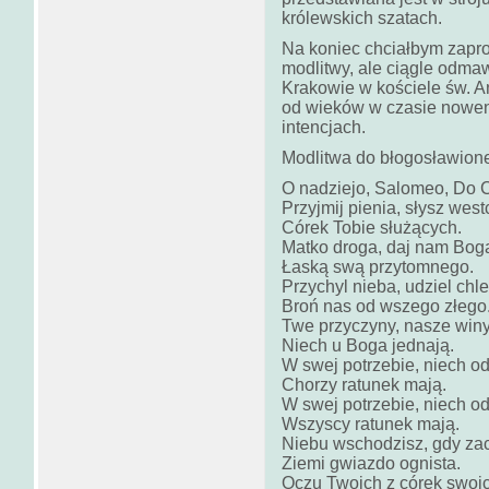
królewskich szatach.
Na koniec chciałbym zapro
modlitwy, ale ciągle odmaw
Krakowie w kościele św. A
od wieków w czasie nowen
intencjach.
Modlitwa do błogosławione
O nadziejo, Salomeo, Do C
Przyjmij pienia, słysz west
Córek Tobie służących.
Matko droga, daj nam Bog
Łaską swą przytomnego.
Przychyl nieba, udziel chl
Broń nas od wszego złego
Twe przyczyny, nasze win
Niech u Boga jednają.
W swej potrzebie, niech o
Chorzy ratunek mają.
W swej potrzebie, niech o
Wszyscy ratunek mają.
Niebu wschodzisz, gdy za
Ziemi gwiazdo ognista.
Oczu Twoich z córek swoi