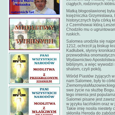
ciągłych, rodzinnych kłótn
Matką błogosławionej była
księżniczka Grzymisława,
historycznych była córką 
z Czernihowai którą Leszek
Chodziło mu o ugruntowan
ruskich.
Salomea urodziła się naj
1212, ochrzcił ją biskup 
Kadłubek, słynny kronikar
przewodnika onomastyczno
Wydawnictwo Apostolstwa 
biblijnym, a więc wywodzi 
shalom, czyli pokój.
Wśród Piastów żyjących w 
nam Salomee, były to córk
ZiemomysłaMazowieckiego 
swe życie na służbę Bogu
tego imienia jest popularn
Salomei pisane jest zawsz
w języku łacińskim oraz w
Takie imię nosiła niestety
skłoniła Heroda do zabójst