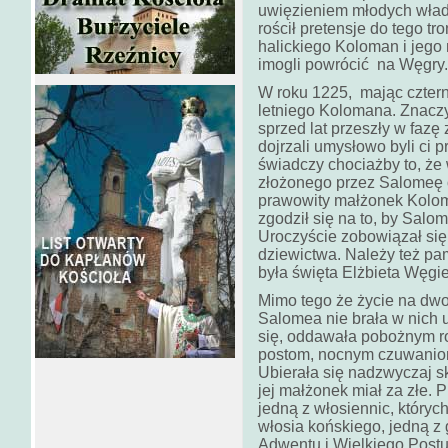
uwięzieniem młodych wład
rościł pretensje do tego tr
halickiego Koloman i jego
imogli powrócić na Węgry.
W roku 1225, mając czterna
letniego Kolomana. Znaczył
sprzed lat przeszły w fazę
dojrzali umysłowo byli ci p
świadczy chociażby to, że
złożonego przez Salomeę o
prawowity małżonek Kolo
zgodził się na to, by Salo
Uroczyście zobowiązał się 
dziewictwa. Należy też pa
była święta Elżbieta Węgi
Mimo tego że życie na dwo
Salomea nie brała w nich u
się, oddawała pobożnym r
postom, nocnym czuwaniom
Ubierała się nadzwyczaj s
jej małżonek miał za złe. 
jedną z włosiennic, których
włosia końskiego, jedną z
Adwentu i Wielkiego Postu,