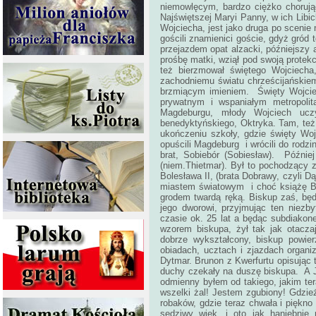
niemowlęcym, bardzo ciężko chorując
Najświętszej Maryi Panny, w ich Libi
Wojciecha, jest jako druga po scenie
gościli znamienici goście, gdyż gród
przejazdem opat alzacki, późniejszy 
prośbę matki, wziął pod swoją protek
też bierzmował świętego Wojciecha,
zachodniemu światu chrześcijańskiem
brzmiącym imieniem. Święty Wojciec
prywatnym i wspaniałym metropolit
Magdeburgu, młody Wojciech ucz
benedyktyńskiego, Oktryka. Tam, też 
ukończeniu szkoły, gdzie święty Woj
opuścili Magdeburg i wrócili do rodzi
brat, Sobiebór (Sobiesław). Później
(niem.Thietmar). Był to pochodzący z
Bolesława II, (brata Dobrawy, czyli 
miastem światowym i choć książę Bo
grodem twardą ręką. Biskup zaś, będą
jego dworowi, przyjmując ten niezb
czasie ok. 25 lat a będąc subdiakon
wzorem biskupa, żył tak jak otacza
dobrze wykształcony, biskup powi
obiadach, ucztach i zjazdach organ
Dytmar. Brunon z Kwerfurtu opisując t
duchy czekały na duszę biskupa. A Ja
odmienny byłem od takiego, jakim t
wszelki żal! Jestem zgubiony! Gdzież
robaków, gdzie teraz chwała i piękno
sędziwy wiek, i oto jak haniebnie