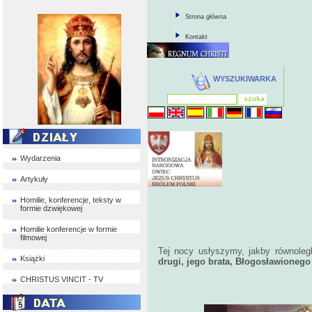
Strona główna
Kontakt
WYSZUKIWARKA
Wydarzenia
Artykuły
Homilie, konferencje, teksty w
formie dzwiękowej
Homilie konferencje w formie
filmowej
Tej nocy usłyszymy, jakby równole
Książki
drugi, jego brata, Błogosławioneg
CHRISTUS VINCIT - TV