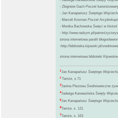
- Zbigniew Gach
Poczet kanonizowany
- Jan Kanapariusz
Świętego Wojciech
- Marceli Kosman
Poczet Arcybiskupó
- Monika Bachowska
Święci w histori
- http://www.radzym.
strona internetowa parafii błogosła
-http://biblioteka.kijowski.pl/sred
strona internetowa biblioteki Kijowski
1
Jan Kanapariusz
Świętego Wojciech
2
Tamże, s.71
3
Janina Pleziow
Średniowieczne żywo
a
4
Jadwiga Karwasińska
Święty Wojcie
5
Jan Kanapariusz
Świętego Wojciech
6
Tamże, s. 121
7
Tamże, s. 163