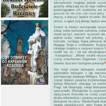
nikczemność mogłaby jednak uzyska
grzechy dołączają się do tego nadmia
powściągnąłem ich szaleństw ani n
jeszcze nic nie zna i nie czyni próc
dręczy, a dręczyć będzie na wieki. Bo 
umrze, a ogień mój płonąć będzie wiec
Śmierć ta bardzo wstrząsnęła wszys
robiąc sobie rachunek sumienia, zoba
starał się być, owszem rycerzem ale
piękne szaty, założył wór pokutny,
kościoła, rozdając hojną jałmużnę 
błagając Boga o zmiłowanie. Książ
młodego księdza a zarazem księcia Wo
modlił się, no i nie był obcokrajow
Kanapariusz: „Wtedy orzekli wszysc
czyny, szlachectwo, bogactwa i życie
2
również duszami roztropnie pokieruje
Aby mógł zostać biskupem musiał 
pastorałem biskupim z rąk ówczesn
późniejszego świętego Willigisa. Ta 
zostać dopiero powyżej trzydziestego
biskup Wojciech, wracając ze swoim
Pragi, tak obejmując swoje biskups
spoczywało. Biskupstwo to wyposażo
wytycznymi Kościoła na cztery częśc
dzieła miłosierdzia i ostatnią na pot
biskupowi na sercu. Wysłuchiwał skar
targów niewolniczych, gdyż Praga b