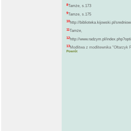
8
Tamże, s.173
9
Tamze, s.175
10
http://biblioteka.kijowski.pl/sre
11
Tamże,
12
http://www.radzym.pl/index.php?op
13
Modlitwa z modlitewnika "Ołtarzyk 
Powrót