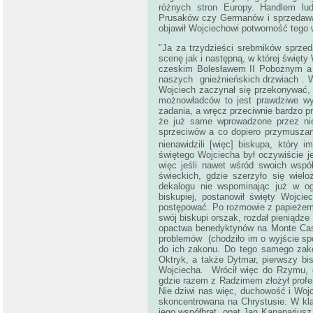
różnych stron Europy. Handlem lud
Prusaków czy Germanów i sprzedawal
objawił Wojciechowi potworność tego
"Ja za trzydzieści srebrników sprze
scenę jak i następną, w której święt
czeskim Bolesławem II Pobożnym a t
naszych gnieźnieńskich drzwiach . 
Wojciech zaczynał się przekonywać, 
możnowładców to jest prawdziwe wyz
zadania, a wręcz przeciwnie bardzo p
że już same wprowadzone przez nie
sprzeciwów a co dopiero przymuszanie
nienawidzili [więc] biskupa, który i
świętego Wojciecha był oczywiście j
więc jeśli nawet wśród swoich wspó
świeckich, gdzie szerzyło się wiel
dekalogu nie wspominając już w og
biskupiej, postanowił święty Wojc
postępować. Po rozmowie z papieżem 
swój biskupi orszak, rozdał pieniądze
opactwa benedyktynów na Monte Casi
problemów (chodziło im o wyjście spo
do ich zakonu. Do tego samego zakon
Oktryk, a także Dytmar, pierwszy bi
Wojciecha. Wrócił więc do Rzymu, d
gdzie razem z Radzimem złożył profes
Nie dziwi nas więc, duchowość i Wojc
skoncentrowana na Chrystusie. W kla
jego współbrat, opat Jan Kanapariusz