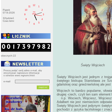
12
11
1
Piątek
10
2
PM
07-8-2026
pištek
9
3
32tydzień
8
4
Czas letni
7
5
6
obecnych:22
Święty Wojciech
Proszę podać swój adres e-mail, aby
otrzymywać najnowsze informacje
o serwisie www.regnumchristi
Święty Wojciech jest jednym z trojg
świętego biskupa Stanisława ze Szcz
e-mail
gdańskiej oraz gnieźnieńskiej ale jes
Wojciech to bardzo popularne, słowi
drugiej -ciech, czyli ten sam element
n.p. Wociech, Wojciesz, Wojcieszko
Adalbert nie jest niemieckim odpowie
Święty Wojciech jest jedynym świętym
pochodzi z języka łacińskiego i znac