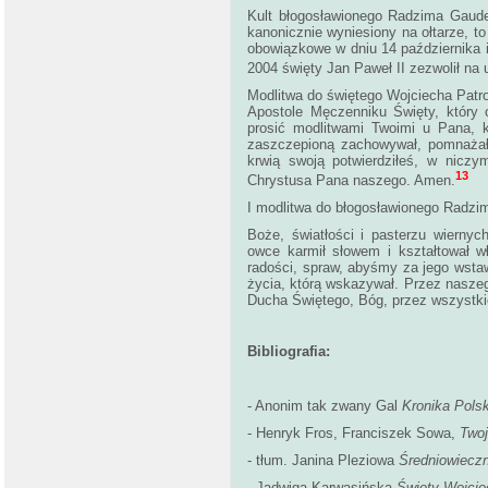
Kult błogosławionego Radzima Gaude
kanonicznie wyniesiony na ołtarze, t
obowiązkowe w dniu 14 października i
2004 święty Jan Paweł II zezwolił na
Modlitwa do świętego Wojciecha Patro
Apostole Męczenniku Święty, który 
prosić modlitwami Twoimi u Pana, k
zaszczepioną zachowywał, pomnażał 
krwią swoją potwierdziłeś, w niczy
13
Chrystusa Pana naszego. Amen.
I modlitwa do błogosławionego Radzi
Boże, światłości i pasterzu wierny
owce karmił słowem i kształtował w
radości, spraw, abyśmy za jego wstaw
życia, którą wskazywał. Przez naszeg
Ducha Świętego, Bóg, przez wszystki
Bibliografia:
- Anonim tak zwany Gal
Kronika Pols
- Henryk Fros, Franciszek Sowa,
Twoj
- tłum. Janina Pleziowa
Średniowiecz
- Jadwiga Karwasińska
Święty Wojcie