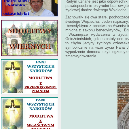
Radym uznane jest jako odpowiednik 
prawdopodobnie przyrodni brat świę
życiowej drodze świętego Wojciecha.
Zachowały się dwa stare, pochodzące
świętego Wojciecha. Jeden napisany,
benedyktyna z opactwa na Awentynie.
mnicha z zakonu benedyktynów, Brun
Ważniejsze wydarzenia z życia 
Gnieźnieńskich, gdzie zostały one p
to chyba jedyny życiorys człowie
symbolicznie na wzór życia Pana Je
wypędzenie demona czyli egzorcyzm
zmartwychwstania.