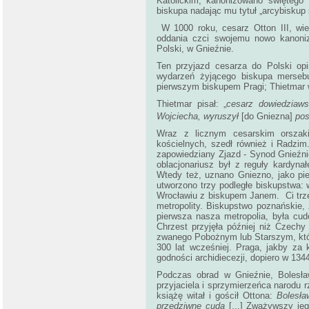
Katolickim, kanonizowano świętego 
biskupa nadając mu tytuł „arcybisku
W 1000 roku, cesarz Otton III, wiel
oddania czci swojemu nowo kanoniz
Polski, w Gnieźnie.
Ten przyjazd cesarza do Polski op
wydarzeń żyjącego biskupa mersebu
pierwszym biskupem Pragi; Thietmar w 
Thietmar pisał: „
cesarz dowiedziaw
Wojciecha, wyruszył
[do Gniezna]
pos
Wraz z licznym cesarskim orszaki
kościelnych, szedł również i Radzi
zapowiedziany Zjazd - Synod Gnieźnie
oblacjonariusz był z reguły kardyna
Wtedy też, uznano Gniezno, jako pi
utworzono trzy podległe biskupstwa
Wrocławiu z biskupem Janem. Ci trze
metropolity. Biskupstwo poznańskie, 
pierwsza nasza metropolia, była c
Chrzest przyjęła później niż Czechy 
zwanego Pobożnym lub Starszym, któr
300 lat wcześniej. Praga, jakby za 
godności archidiecezji, dopiero w 13
Podczas obrad w Gnieźnie, Bolesła
przyjaciela i sprzymierzeńca narodu 
książę witał i gościł Ottona:
Bolesła
przedziwne cuda
[...] Zważywszy jeg