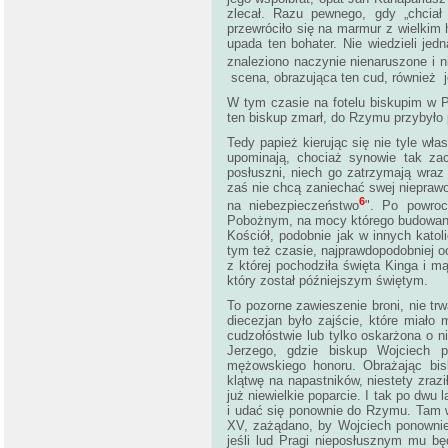
zlecał. Razu pewnego, gdy „chciał
przewróciło się na marmur z wielkim 
upada ten bohater. Nie wiedzieli j
znaleziono naczynie nienaruszone i n
scena, obrazująca ten cud, również 
W tym czasie na fotelu biskupim w P
ten biskup zmarł, do Rzymu przybyło
Tedy papież kierując się nie tyle wł
upominają, chociaż synowie tak za
posłuszni, niech go zatrzymają wraz
zaś nie chcą zaniechać swej nieprawo
6
na niebezpieczeństwo
". Po powroc
Pobożnym, na mocy którego budowano 
Kościół, podobnie jak w innych kato
tym też czasie, najprawdopodobniej o
z której pochodziła święta Kinga i m
który został późniejszym świętym.
To pozorne zawieszenie broni, nie tr
diecezjan było zajście, które miało
cudzołóstwie lub tylko oskarżona o 
Jerzego, gdzie biskup Wojciech 
mężowskiego honoru. Obrażając bisk
klątwę na napastników, niestety zrazi
już niewielkie poparcie. I tak po dw
i udać się ponownie do Rzymu. Tam w
XV, zażądano, by Wojciech ponownie 
jeśli lud Pragi nieposłusznym mu bę