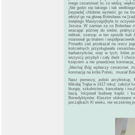
mego cesarstwa! to, co widzę, większ
„Nie godzi się takiego i tak wielkie
[wypada] chlubnie wynieść go na tr
włożył go na głowę Bolesława na [zad
świętego Maurycego[była to oczywiś
Jezusa. W zamian za co Bolesław ofi
wracając później do siebie, prakty
relikwii, szerząc w ten sposób kult 
mianował go bratem i współpracownik
Ponadto zaś przekazał na rzecz jego
kościelnych przysługiwała cesarstw
barbarzyńców, oraz w tych, które pod
wszyscy przybyli i cały dwór. I choc
księciem a nie prawdziwa koronacja, 
„
Niechaj Bóg wybaczy cesarzowi, że
koronację na króla Polski, musiał Bo
Nasz pierwszy, polski arcybiskup,
Mikołaj Trąba w 1417 roku) założył f
liturgię, szkolnictwo, kancelarię i r
bazą. Inicjował budowę kaplic i 
Benedyktynów. Klasztor ulokowano 
początkach XI wieku, nie wcześniej j