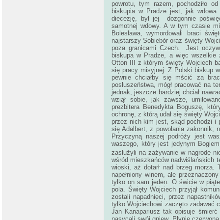
powrotu, tym razem, pochodziło od
biskupia w Pradze jest, jak wdowa
diecezję, był jej dozgonnie poświę
samotnej wdowy. A w tym czasie m
Bolesława, wymordowali braci świę
najstarszy Sobiebór oraz święty Woj
poza granicami Czech. Jest oczywis
biskupa w Pradze, a więc wszelkie 
Otton III z którym święty Wojciech b
się pracy misyjnej. Z Polski biskup 
pewnie chciałby się mścić za brac
posłuszeństwa, mógł pracować na ter
jednak, jeszcze bardziej chciał nawr
wziął sobie, jak zawsze, umiłowa
prezbitera Benedykta Boguszę, któr
ochronę, z którą udał się święty Woj
przez nich kim jest, skąd pochodzi i
się Adalbert, z powołania zakonnik;
Przyczyną naszej podróży jest was
waszego, który jest jedynym Bogiem 
zasłużyli na zażywanie w nagrodę n
wśród mieszkańców nadwiślańskich ter
wioski, aż dotarł nad brzeg morza. 
napełniony winem, ale przeznaczony 
tylko on sam jeden. O świcie w piąte
pola. Święty Wojciech przyjął komu
zostali napadnięci, przez napastnik
tylko Wojciechowi zaczęto zadawać ci
Jan Kanapariusz tak opisuje śmierć ś
nasycali swój gniew. Płynie czerwona