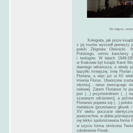
Na zdjęciu, wnętrze kościoła
Kolegiata, jak pisze ksiądz 
z jej murów wyszedł pierwszy p
polski Zbigniew Oleśnicki. 
Polskiego, ośmiu kanclerzy 
i teologów. W latach 1949-19
w Krakowie był ksiądz Karol Woj
dawnego wikariusza, a wtedy p
bazyliki mniejszej. Imię Floria
Floriana, a więc już w XII wie
imienia Florus. Utworzone zost
rdzeniu] ‑
ianus
tworzącego m
rodowe]. Zatem Florianus to pier
jest (...) przymiotnikiem (...) 
szarawym odcieniem], a później 
Florianus pojawia się (...) polska
metatezie (przestawce głosek 
XV wieku poczucie identycznoś
powszechne, w dobie późniejsze
się lekko spolonizowana forma F
w użyciu forma skrócona Twor
zdrobnienie Florek.