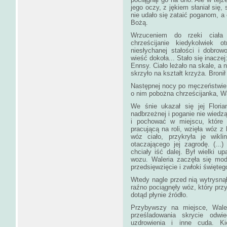
jego oczy, z jękiem słaniał się,
nie udało się zataić poganom, a
Bożą.
Wrzuceniem do rzeki ciała 
chrześcijanie kiedykolwiek o
niesłychanej stałości i dobro
wieść dokoła... Stało się inaczej
Ennsy. Ciało leżało na skale, a 
skrzyło na kształt krzyża. Bronił
Następnej nocy po męczeństwie 
o nim pobożna chrześcijanka, Wal
We śnie ukazał się jej Floria
nadbrzeżnej i poganie nie wiedzą
i pochować w miejscu, które j
pracującą na roli, wzięła wóz 
wóz ciało, przykryła je wikl
otaczającego jej zagrodę. (...
chciały iść dalej. Był wielki up
wozu. Waleria zaczęła się mod
przedsięwzięcie i zwłoki święte
Wtedy nagle przed nią wytrysnął 
raźno pociągnęły wóz, który przy
dotąd płynie źródło.
Przybywszy na miejsce, Waler
prześladowania skrycie odwi
uzdrowienia i inne cuda. Ki