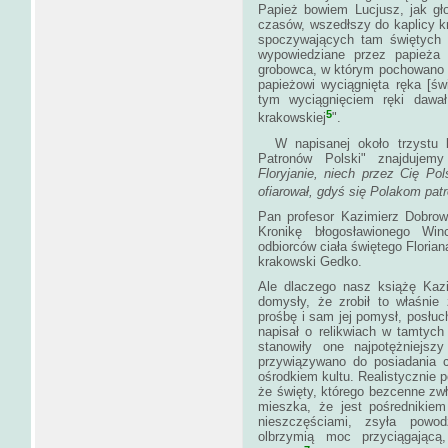
Papież bowiem Lucjusz, jak gło
czasów, wszedłszy do kaplicy kr
spoczywających tam świętych p
wypowiedziane przez papieża 
grobowca, w którym pochowano c
papieżowi wyciągnięta ręka [św
tym wyciągnięciem ręki dawa
5
krakowskiej
W napisanej około trzystu la
Patronów Polski" znajdujemy
Floryjanie, niech przez Cię Po
ofiarował, gdyś się Polakom pat
Pan profesor Kazimierz Dobrowo
Kronikę błogosławionego Wi
odbiorców ciała świętego Florian
krakowski Gedko.
Ale dlaczego nasz książę Kazi
domysły, że zrobił to właśnie
prośbę i sam jej pomysł, posłuc
napisał o relikwiach w tamtyc
stanowiły one najpotężniejs
przywiązywano do posiadania c
ośrodkiem kultu. Realistycznie 
że święty, którego bezcenne zw
mieszka, że jest pośrednikiem
nieszczęściami, zsyła powod
olbrzymią moc przyciągającą