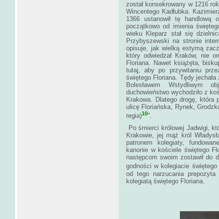
został konsekrowany w 1216 rok
Wincentego Kadłubka. Kazimierz
1366 ustanowił tę handlową 
początkowo od imienia święteg
wieku Kleparz stał się dzieln
Przybyszewski na stronie inter
opisuje, jak wielką estymą zac
który odwiedzał Kraków, nie o
Floriana. Nawet książęta, bisk
tutaj, aby po przywitaniu prze
świętego Floriana. Tędy jechał
Bolesławem Wstydliwym obj
duchowieństwo wychodziło z kośc
Krakowa. Dlatego drogę, która p
uli­cę Floriańska, Rynek, Grodz
10
regia)
".
Po śmierci królowej Jadwigi, kt
Krakowie, jej mąż król Władysław
patronem kolegiaty, fundowane
kanonie w kościele świętego Flo
następ­com swoim zostawił do dy
godności w kolegiacie świętego 
od tego narzucania prepozyta 
kolegiatą świętego Flo­riana.