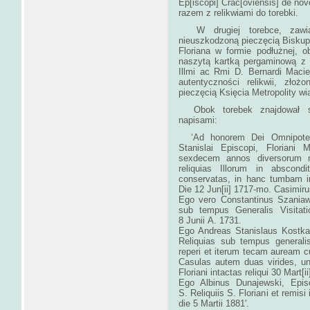
Ep[iscopi] Crac[oviensis] de nov
razem z relikw
W drugiej torebce, zawiąz
nieuszkodzoną pieczęcią Biskupa
Floriana w formie podłużnej, 
naszytą kartką pergaminową z na
Illmi ac Rmi D. Bernardi Macie
autentyczności relikwii, zło
pieczęcią Księcia Metrop
Obok torebek znajdował si
nap
‘Ad honorem Dei Omnipotenti
Stanislai Episcopi, Floriani
sexdecem annos diversorum m
reliquias Illorum in abscon
conservatas, in hanc tumbam inta
Die 12 Jun[ii] 1717-mo. Casimir
Ego vero Constantinus Szaniaw
sub tempus Generalis Visitation
8 Junii A. 1731.
Ego Andreas Stanislaus Kostka
Reliquias sub tempus generalis v
reperi et iterum tecam auream cum
Casulas autem duas virides, una
Floriani intactas reliqui 30 Mart[i
Ego Albinus Dunajewski, Epi
S. Reliquiis S. Floriani et remisi 
die 5 Mar