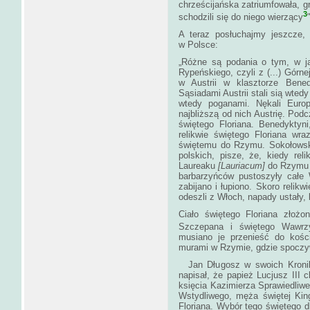
chrześcijańska zatriumfowała, g
3
schodzili się do niego wierzący
A teraz posłuchajmy jeszcze, 
w Polsce:
„Różne są podania o tym, w ja
Rypeńskiego, czyli z (...) Górne
w Austrii w klasztorze Bene
Sąsiadami Austrii stali sią wted
wtedy poganami. Nękali Euro
najbliższą od nich Austrię. Pod
świętego Floriana. Benedyktyn
relikwie świętego Floriana wr
świętemu do Rzymu. Sokołowski,
polskich, pisze, że, kiedy rel
Laureaku
[Lauriacum]
do Rzymu 
barbarzyńców pustoszyły całe 
zabijano i łupiono. Skoro relikw
odeszli z Włoch, napady ustały,
Ciało świętego Floriana złoż
Szczepana i świętego Wawrz
musiano je przenieść do kości
murami w Rzymie, gdzi
Jan Długosz w swoich Kronik
napisał, że papież Lucjusz II
księcia Kazimierza Sprawiedliwe
Wstydliwego, męża świętej King
Floriana. Wybór tego świętego d