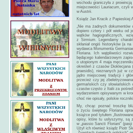
wschodu graniczyła z prowincją
miejscowości Lauriacum, czyli 
w Austrii.
Ksiądz Jan Kracik z Papieskiej 
„Nie ma żadnych dokumentów d
dopiero cztery i pół wieku od 
wątków hagiograficznych, wz
z Sirmium. Legendarny charakt
skłaniał ongiś historyków (a n
wydawca Monumenta Germaniae H
Floriana. Ich wątpliwości rozw
będącego kalendarzowym zapise
o utopionym 4 maja męczenniku
określeń z czasów Dioklecjana (
praesidis), nieznanych już w cz
jądro miejscowej tradycji i głó
przecież czy jej zbeletryzowana
germańskich czy słowiańskich cz
czasów często z Italii za pośre
wydarzeniem opisywanym w kron
choć nie opisały, polskie rocznik
My, chcąc poznać troszkę bliż
o życiu świętego Floriana opr
książce pod tytułem „Ilustrowane
opisy, które tu usłyszymy, są 
w „passio Sancti Floriani" (pasj
Użył ich również ksiądz Piotr S
„Żywotach świętych polskich" or