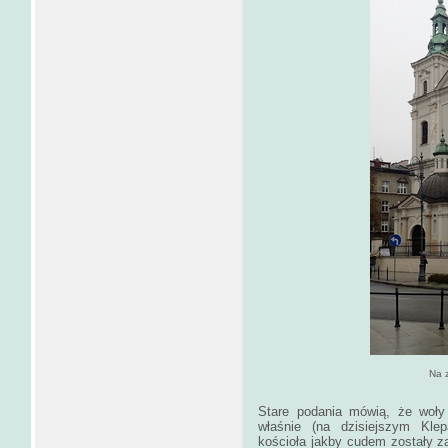
Na zdjęciu, kościół świę
Stare podania mówią, że woły 
właśnie (na dzisiejszym Kle
kościoła jakby cudem zostały zat