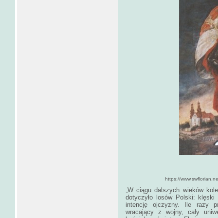
https://www.swflorian.net/index.
„W ciągu dalszych wieków kole
dotyczyło losów Polski: klęski
intencję ojczyzny. Ile razy p
wracający z wojny, cały uniw