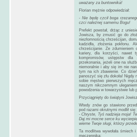
uważany za buntownika!
Florian mężnie odpowiedział:
-
Nie będę czcił boga rzezaneg
czci należnej samemu Bogu!
Prefekt powstał, drżąc z unies
Jowisza, by zmusić go do złoż
niezłomnością chrześcijan, doma
kadzidła, złożenia pokłonu. A
chrześcijanie. Ze zdumieniem 
kariery, dla korzyści, nawet 
kompromisów, ustępstw dla 
przekonania, jeżeli one na słu
niemoralnie i aby się im nie n
tym na ich zbawienie. Co dzie
panoszyć się złu dokoła! Nigdy 
sobie męstwo pierwszych męcze
naszym nikczemnym uleganiem z
powodzenia w towarzystwie lub p
Przyciągnięty do świątyni Jowisz
Wtedy znów go stawiono przed 
pod razami okrutnymi modlił się:
-
Chryste, Tyś nadzieja moja! Tw
Daj mi mocne serce ku wycierpie
wierne Twoje sługi, którzy przed
Ta modlitwa wywołała śmiech i
męczennika: