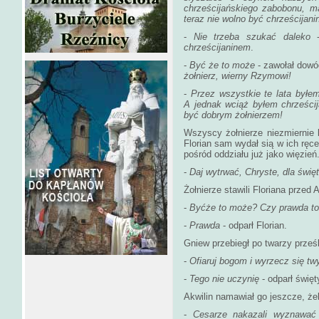
chrześcijańskiego zabobonu, m
teraz nie wolno być chrześcijan
-
Nie trzeba szukać daleko
-
chrześcijaninem
.
-
Być że to może
- zawołał dowó
żołnierz, wierny Rzymowi!
-
Przez wszystkie te lata byłe
A jednak wciąż byłem chrześci
być dobrym żołnierzem!
Wszyscy żołnierze niezmiernie lu
Florian sam wydał sią w ich ręce.
pośród oddziału już jako więzień
-
Daj wytrwać, Chryste, dla świę
Żołnierze stawili Floriana przed A
-
Byćże to może? Czy prawda to
-
Prawda
- odparł Florian.
Gniew przebiegł po twarzy prześ
-
Ofiaruj bogom i wyrzecz się tw
-
Tego nie uczynię
- odparł święt
Akwilin namawiał go jeszcze, ż
-
Cesarze nakazali wyznawać 