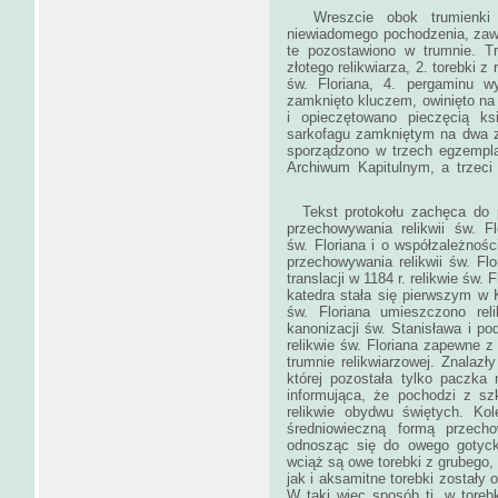
Wreszcie obok trumienki z
niewiadomego pochodzenia, zawi
te pozostawiono w trumnie. T
złotego relikwiarza, 2. torebki z 
św. Floriana, 4. pergaminu wy
zamknięto kluczem, owinięto n
i opieczętowano pieczęcią ks
sarkofagu zamkniętym na dwa z
sporządzono w trzech egzempla
Archiwum Kapitulnym, a trzeci
Tekst protokołu zachęca do po
przechowywania relikwii św. F
św. Floriana i o współzależnośc
przechowywania relikwii św. Fl
translacji w 1184 r. relikwie św.
katedra stała się pierwszym w
św. Floriana umieszczono re
kanonizacji św. Stanisława i pod
relikwie św. Floriana zapewne z
trumnie relikwiarzowej. Znalaz
której pozostała tylko paczka
informująca, że pochodzi z sz
relikwie obydwu świętych. Ko
średniowieczną formą przechow
odnosząc się do owego gotyck
wciąż są owe torebki z grubego
jak i aksamitne torebki zostały 
W taki więc sposób tj. w toreb