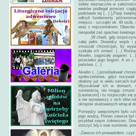
siebie nieznacznie w zależnośc
wieków podlegał przecież ciąg
podstawie tej (...) [„Pasji świę
odkryli fundamenty późnorom
miejscu - szczątki ok. 40 osób
wraz z męczennikiem. Obecnie w
nieopodal zaś opactwo świętego 
„W chwili, gdy rozpoczyna si
całej pełni. Dowódcy wojsk i 
zmuszali chrześcijan, by wypar
czekała ich śmierć. (...) Rozk
Akwilin, zagorzały poganin. (...
przeciwko jego bogom. A on z 
państwa. (...)
Akwilin (...) prześladował chrz
społeczeństwa, gdyż rozrywali
obalony już w wielu sercach kul
Wyszukiwał ich w domach, w
surowością, nie mogąc zmusić
[Lauriacum] i tu rozpoczęło się 
a nie wyrwawszy z nich słów od
okropnie skatowanych wtrącał do
Pomiędzy uwięzionymi było czter
jego wodzą. Florian zawsze był 
przykład swym żołnierzom. Dow
stoczyć bój o swe sumienie, pow
-
Zawsze ich prowadziłem, czyż t