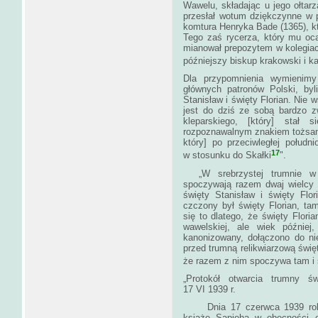
Wawelu, składając u jego ołtarz
przesłał wotum dziękczynne w p
komtura Henryka Bade (1365), kt
Tego zaś rycerza, który mu oca­
mianował prepozytem w kolegiacie
późniejszy biskup krakowski i k
Dla przypomnienia wymienimy 
głównych patronów Polski, byl
Stanisław i święty Florian. Nie
jest do dziś ze sobą bardzo zw
kleparskiego, [który] stał 
rozpoznawalnym znakiem tożsamo
który] po przeciwległej południ
17
w stosunku do Skałki
„W srebrzystej trumnie w ce
spoczywają razem dwaj wielcy 
święty Stanisław i święty Flo
czczony był święty Florian, ta
się to dlatego, że święty Flori
wawelskiej, ale wiek późnie
kanonizowany, dołączono do nie
przed trumną relikwia­rzową św
że razem z nim spoczywa tam i ś
„Protokół otwarcia trumny 
17 VI 1939 r.
Dnia 17 czerwca 1939 roku 
książę Sapieha w obecności cz