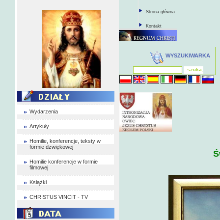
Strona główna
Kontakt
WYSZUKIWARKA
Wydarzenia
Artykuły
Homilie, konferencje, teksty w
formie dzwiękowej
Ś
Homilie konferencje w formie
filmowej
Książki
CHRISTUS VINCIT - TV