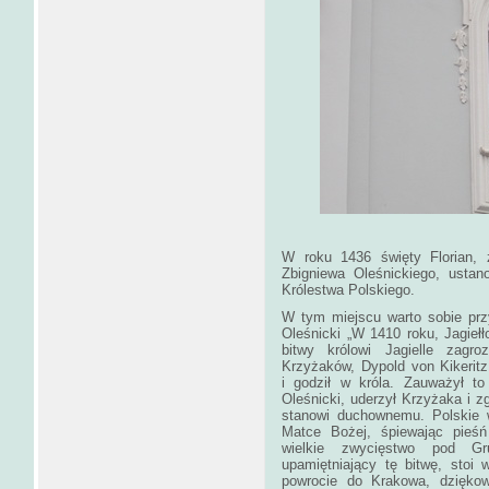
W roku 1436 święty Florian, 
Zbigniewa Oleśnickiego, usta
Królestwa Polskiego.
W tym miejscu warto sobie prz
Oleśnicki
„W 1410 roku, Jagiełł
bitwy królowi Jagielle zagro
Krzyżaków, Dypold von Kikeritz,
i godził w króla. Zauważył to
Oleśnicki, uderzył Krzyżaka i zg
stanowi duchownemu. Polskie w
Matce Bożej, śpiewając pieśń
wielkie zwycięstwo pod Gr
upamiętniający tę bitwę, stoi w
powrocie do Krakowa, dzię­ko