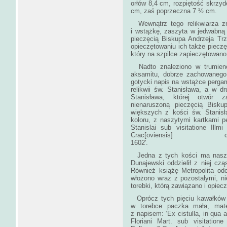
orłów 8,4 cm, rozpiętość skrzy
cm, zaś poprze
Wewnątrz tego relikwiarza zn
i wstążkę, zaszyta w jedwabną
pieczęcią Biskupa Andrzeja Trze
opieczętowaniu ich także pieczęc
który na szpilce 
Nadto znaleziono w trumienc
aksamitu, dobrze zachowanego.
gotycki napis na wstążce pergam
relikwii św. Stanisława, a w dr
Stanisława, której otwór 
nienaruszoną pieczęcią Bisku
większych z kości św. Stanis
koloru, z naszytymi kartkami 
Stanislai sub visitatione Ill
Crac[oviensi
160
Jedna z tych kości ma naszyt
Dunajewski oddzielił z niej czą
Również książę Metropolita odci
włożono wraz z pozostałymi, n
torebki, którą zawiązano i opi
Oprócz tych pięciu kawałków r
w torebce paczka mała, mate
z napisem: ‘Ex cistulla, in qua 
Floriani Mart. sub visitation