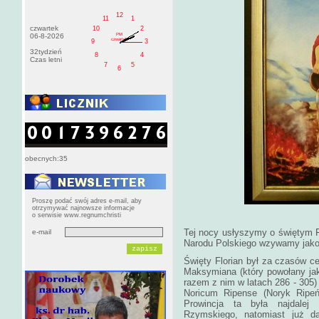
12
11
1
czwartek
10
2
PM
06-8-2026
czwartek
9
3
32tydzień
8
4
Czas letni
7
5
6
obecnych:35
Proszę podać swój adres e-mail, aby
otrzymywać najnowsze informacje
o serwisie www.regnumchristi
Tej nocy usłyszymy o świętym Fl
e-mail
Narodu Polskiego wzywamy jako
Święty Florian był za czasów ce
Maksymiana (który powołany ja
razem z nim w latach 286 - 305
Noricum Ripense (Noryk Ripeńs
Prowincja ta była najdalej
Rzymskiego, natomiast już d