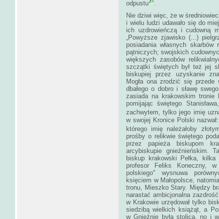
7
odpustu
".
Nie dziwi więc, że w średniowiec
i wielu ludzi udawało się do mi
ich uzdrowieńczą i cudowną mo
„Powyższe zjawisko (...) piel
posiadania własnych skarbów r
pątniczych; swojskich cudownyc
większych zasobów relikwialn
szczątki świętych był też jej s
biskupiej przez uzyskanie zna
Mogła ona zrodzić się przede 
dbałego o dobro i sławę swego 
zasiada na krakowskim tronie
pomijając świętego Stanisława
zachwytem, tylko jego imię uzn
w swojej Kronice Polski nazwał
którego imię należałoby złot
prośby o relikwie świętego poda
przez papieża biskupom kr
arcybiskupie gnieźnieńskim. T
biskup krakowski Pełka, kilka
profesor Feliks Koneczny, w
polskiego" wysnuwa porównyw
księciem w Małopolsce, natomias
tronu, Mieszko Stary. Między br
narastać ambicjonalna zazdroś
w Krakowie urzędował tylko bisk
siedzibą wielkich książąt, a P
w Gnieźnie była stolica, no i 