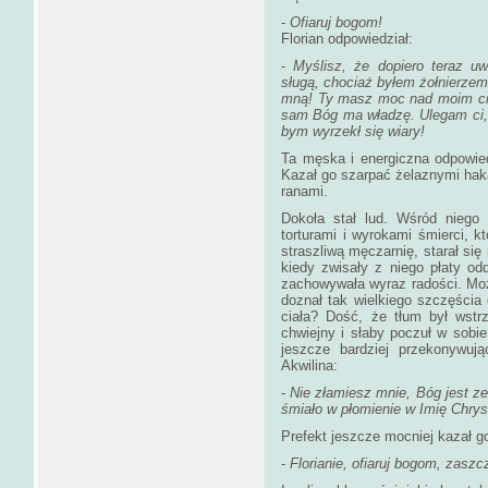
-
Ofiaruj bogom!
Florian odpowiedział:
-
Myślisz, że dopiero teraz 
sługą, chociaż byłem żołnierze
mną! Ty masz moc nad moim cia
sam Bóg ma władzę. Ulegam ci, j
bym wyrzekł się wiary!
Ta męska i energiczna odpowie
Kazał go szarpać żelaznymi haka
ranami.
Dokoła stał lud. Wśród niego s
torturami i wyrokami śmierci, k
straszliwą męczarnię, starał się
kiedy zwisały z niego płaty od
zachowywała wyraz radości. Może
doznał tak wielkiego szczęści
ciała? Dość, że tłum był wstr
chwiejny i słaby poczuł w sobie
jeszcze bardziej przekonywują
Akwilina:
-
Nie złamiesz mnie, Bóg jest z
śmiało w płomienie w Imię Chrys
Prefekt jeszcze mocniej kazał g
-
Florianie, ofiaruj bogom, zaszc