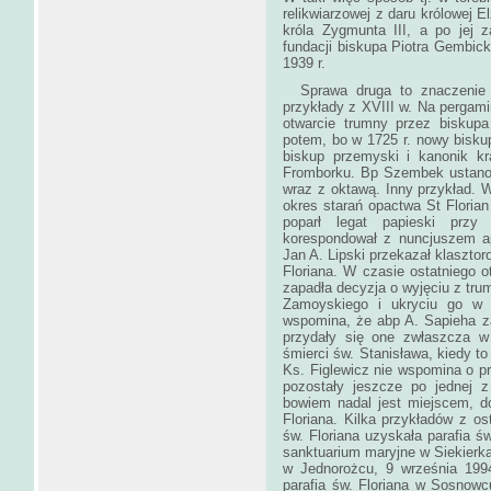
relikwiarzowej z daru królowej E
króla Zygmunta III, a po jej
fundacji biskupa Piotra Gembick
1939 r.
Sprawa druga to znaczenie o
przykłady z XVIII w. Na pergam
otwarcie trumny przez biskupa
potem, bo w 1725 r. nowy bisk
biskup przemyski i kanonik kra
Fromborku. Bp Szembek ustanowi
wraz z oktawą. Inny przykład. 
okres starań opactwa St Florian
poparł legat papieski przy
korespondował z nuncjuszem a
Jan A. Lipski przekazał klasztoro
Floriana. W czasie ostatniego 
zapadła decyzja o wyjęciu z trum
Zamoyskiego i ukryciu go w 
wspomina, że abp A. Sapieha za
przydały się one zwłaszcza w 
śmierci św. Stanisława, kiedy to 
Ks. Figlewicz nie wspomina o prz
pozostały jeszcze po jednej z
bowiem nadal jest miejscem, do
Floriana. Kilka przykładów z ost
św. Floriana uzyskała parafia św
sanktuarium maryjne w Siekierkac
w Jednorożcu, 9 września 1994
parafia św. Floriana w Sosnowcu