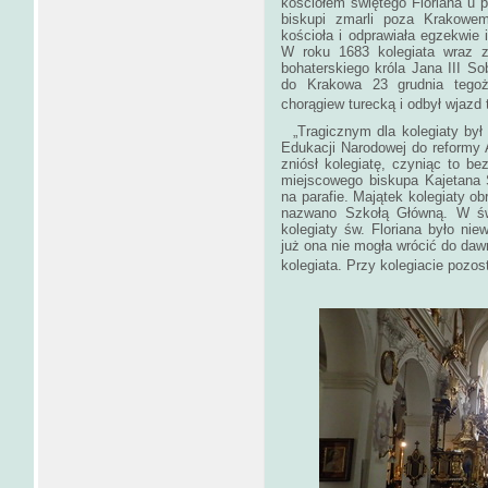
kościołem świętego Floriana u po
biskupi zmarli poza Krakowem
kościoła i odprawiała egzekwie
W roku 1683 kolegiata wraz z
bohaterskiego króla Jana III So
do Krakowa 23 grudnia tegoż
chorągiew turecką i odbył wjazd 
„Tragicznym dla kolegiaty był
Edukacji Narodowej do reformy 
zniósł kolegiatę, czyniąc to be
miejscowego biskupa Kajetana S
na parafie. Majątek kolegiaty o
nazwano Szkołą Głów­ną. W świ
kole­giaty św. Floriana było nie
już ona nie mogła wrócić do da
kolegiata. Przy kolegiacie po­zos