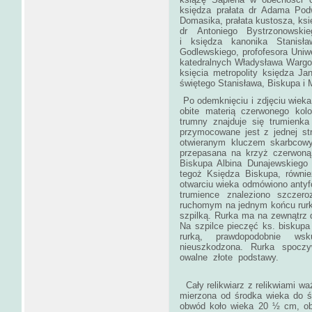
księdza prałata dr Adama Podw
Domasika, prałata kustosza, ksi
dr Antoniego Bystrzonowskieg
i księdza kanonika Stanisł
Godlewskiego, profofesora Uniw
katedralnych Władysława Wargo
księcia metropolity księdza Ja
świętego Stanisława, Biskupa
Po odemknięciu i zdjęciu wieka 
obite materią czerwonego kol
trumny znajduje się trumienk
przymocowane jest z jednej st
otwieranym kluczem skarbcowy
przepasana na krzyż czerwoną
Biskupa Albina Dunajewskiego 
tegoż Księdza Biskupa, równie
otwarciu wieka odmówiono antyfo
trumience znaleziono szczero
ruchomym na jednym końcu rur
szpilką. Rurka ma na zewnątrz 
Na szpilce pieczęć ks. biskupa
rurką, prawdopodobnie wsk
nieuszkodzona. Rurka spocz
owalne z
Cały relikwiarz z relikwiami wa
mierzona od środka wieka do ś
obwód koło wieka 20 ½ cm, o