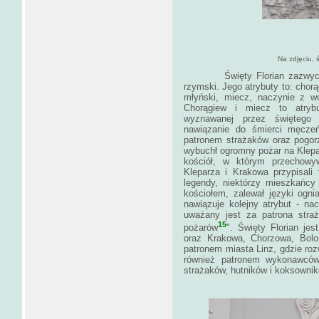
Na zdjęciu, 
Święty Florian zazwyczaj pr
rzymski. Jego atrybuty to: chorą
młyński, miecz, naczynie z w
Chorągiew i miecz to atrybu
wyznawanej przez świętego w
nawiązanie do śmierci męczeńs
patronem strażaków oraz pogorz
wybuchł ogromny pożar na Klepa
kościół, w którym przechowyw
Kleparza i Krakowa przypisali
legendy, niektórzy mieszkańcy 
kościołem, zalewał języki ogn
nawiązuje kolejny atrybut - na
uważany jest za patrona stra
15
pożarów
". Święty Florian jes
oraz Krakowa, Chorzowa, Bolon
patronem miasta Linz, gdzie rozw
również patronem wykonawcó
strażaków, hutników i koksownikó