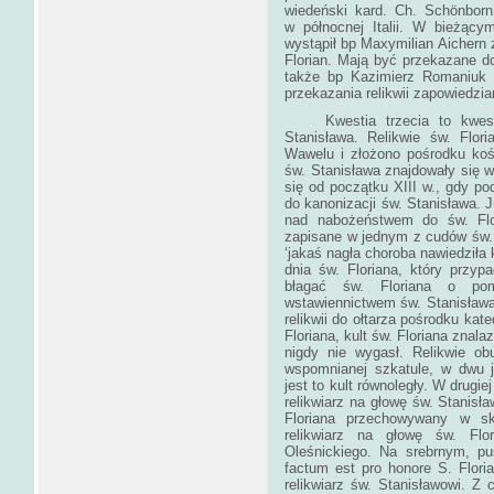
wiedeński kard. Ch. Schönbor
w północnej Italii. W bieżącym
wystąpił bp Maxymilian Aichern z 
Florian. Mają być przekazane do 
także bp Kazimierz Romaniuk d
przekazania relikwii zapowied
Kwestia trzecia to kwestia 
Stanisława. Relikwie św. Flor
Wawelu i złożono pośrodku kośc
św. Stanisława znajdowały się w 
się od początku XIII w., gdy p
do kanonizacji św. Stanisława. 
nad nabożeństwem do św. Flori
zapisane w jednym z cudów św.
‘jakaś nagła choroba nawiedziła 
dnia św. Floriana, który przy
błagać św. Floriana o pom
wstawiennictwem św. Stanisława. 
relikwii do ołtarza pośrodku kat
Floriana, kult św. Floriana znala
nigdy nie wygasł. Relikwie ob
wspomnianej szkatule, w dwu 
jest to kult równoległy. W drugi
relikwiarz na głowę św. Stanisła
Floriana przechowywany w sk
relikwiarz na głowę św. Flo
Oleśnickiego. Na srebrnym, pu
factum est pro honore S. Flori
relikwiarz św. Stanisławowi. Z