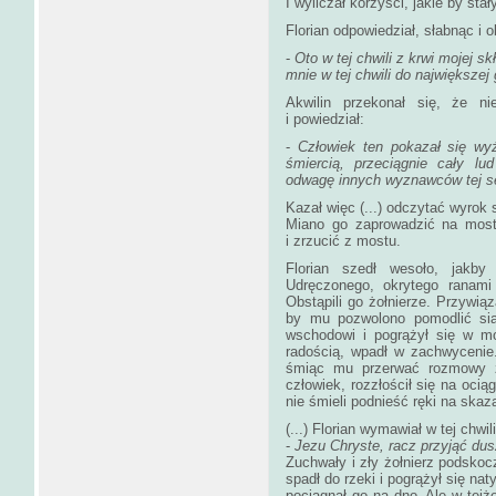
I wyliczał korzyści, jakie by sta
Florian odpowiedział, słabnąc i o
-
Oto w tej chwili z krwi mojej
mnie w tej chwili do największe
Akwilin przekonał się, że n
i powiedział:
-
Człowiek ten pokazał się wy
śmiercią, przeciągnie cały lu
odwagę innych wyznawców tej s
Kazał więc (...) odczytać wyrok 
Miano go zaprowadzić na mos
i zrzucić z mostu.
Florian szedł wesoło, jakby
Udręczonego, okrytego ranam
Obstąpili go żołnierze. Przywiąz
by mu pozwolono pomodlić sią
wschodowi i pogrążył się w mo
radością, wpadł w zachwycenie.
śmiąc mu przerwać rozmowy z
człowiek, rozzłościł się na ocią
nie śmieli podnieść ręki na skaz
(...) Florian wymawiał w tej chwil
-
Jezu Chryste, racz przyjąć du
Zuchwały i zły żołnierz podskoczy
spadł do rzeki i pogrążył się na
pociągnął go na dno. Ale w tejże