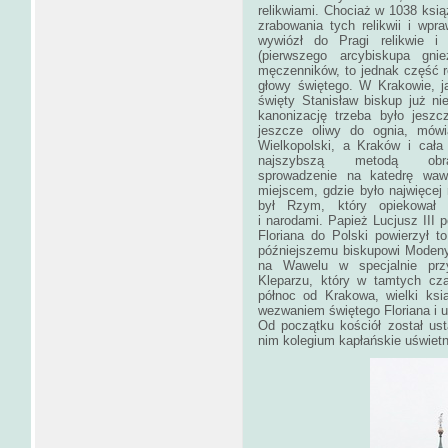
relikwiami. Chociaż w 1038 ksi
zrabowania tych relikwii i wpr
wywiózł do Pragi relikwie i
(pierwszego arcybiskupa gnie
męczenników, to jednak część rel
głowy świętego. W Krakowie, ja
święty Stanisław biskup już nie
kanonizację trzeba było jeszc
jeszcze oliwy do ognia, mówi
Wielkopolski, a Kraków i cał
najszybszą metodą ob
sprowadzenie na katedrę wawe
miejscem, gdzie było najwięcej r
był Rzym, który opiekował s
i narodami. Papież Lucjusz III p
Floriana do Polski powierzył 
późniejszemu biskupowi Modeny,
na Wawelu w specjalnie prz
Kleparzu, który w tamtych cz
północ od Krakowa, wielki ksi
wezwaniem świętego Floriana i u
Od początku kościół został ust
nim kolegium kapłańskie uświet