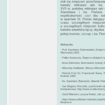
stał się miejscem przechowywan
katedry relikwiarz ręki św
XVII w. podobny relikwiarz ręki 
Stanisława i św. Floriana
współzależność czci obu świ
w opactwie St. Florian datujący
czasu szczególnym miejscem
a szczególnym miejscem kultu 
katedra wawelska łączy obydwa k
jednej trumnie, czcząc i św. Flor
Bibliografia:
- Prof. Kazimierz Dobrowolski,
Dzieje k
Warszawa 1923.
- Feliks Koneczny,
Święci w dziejach n
- Anna Zahorska,
Ilustrowane żywoty ś
- Wincenty Kadłubek,
Mistrza Wincente
- Henryk Fros SJ, Franciszek Sowa,
T
Kraków 1982.
- Ks. Kazimierz Bukowski,
Słownik Pol
- Jan Długosz
Roczniki, czyli kroniki 
komputerowa: http://www.zrodla.history
- Józef Marecki, Lucyna Rotter,
Jak cz
- https://www.swflorian.net/index.php/h
floriana-w