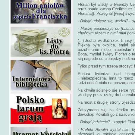
Florian był wtedy w twierdzy Cet
teraz osada zwana CeciImauer 
Floriana]). Pożegnał [więc] swyc
-
Dokąd udajesz się, wodzu?
- py
-
Muszę pośpieszyć do [Lauriac
choćbym razem z nimi miał pon
(...) Jechał wzdłuż rzeki Ennsy 
Piękna była okolica, śmiał si
bezchmurne niebo, niebieskie 
Boga, myślał święty Florian o te
sią nagrodę od pieniędzy i odzn
Tylko przed tym trzeba stoczyć b
Ponura twierdza nad brzeg
i niebezpieczna. Inna to rzecz
ludzi oddać ciało na poszarpanie,
Na chwilę ścisnęło się serce ry
wiodący przez rzekę do Laureak
Na most z drugiej strony wjeżdża
Zatrzymano się na środku mos
dowódcę. Powitali go z szacunk
-
Dokąd jedziecie?
- zapytał Flor
-
Prefekt Akwilin wysłał nas, 
słyszałeś o edykcie naszyc