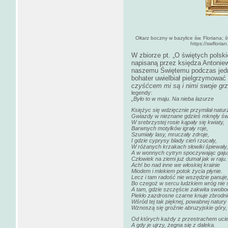
Ołtarz boczny w bazylice św. Floriana; 
https://swflori
W zbiorze pt. „O świętych polsk
napisaną przez księdza Antonie
naszemu Świętemu podczas jedn
bohater uwielbiał pielgrzymować i
czyśćcem mi są i nimi swoje g
legendy:
„Było to w maju. Na nieba lazurze
Księżyc się wdzięcznie przymilał natur
Gwiazdy w nieznane gdzieś mknęły świ
W srebrzystej rosie kąpały się kwiaty,
Barwnych motylków igrały roje,
Szumiały lasy, mruczały zdroje,
I gdzie cyprysy blady cień rzucały,
W różanych krzakach słowiki śpiewały,
A w wonnych cytryn spoczywając gaju
Człowiek na ziemi już dumał jak w raju.
Ach! bo nad inne we włoskiej krainie
Miodem i mlekiem potok życia płynie.
Lecz i tam radość nie wszędzie panuje
Bo czegoż w sercu ludzkiem wróg nie s
A tam, gdzie szczęście zakwita swobo
Piekło zazdrosne czarne knuje zbrodni
Wśród tej tak pięknej, powabnej natury
Wznoszą się groźnie abruzyjskie góry,
Od których każdy z przestrachem uci
A gdy je ujrzy, żegna się z daleka.