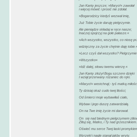
Jan Kanty jeszcze;
»
Maryo!
«
zawołał
i więcej mówić i prosić nie zdołał.
»
Bogarodzicy kiedyś wezwał imię,
Już Tobie życie daruję pielgrzymie.
Ale pieniądze składaj w ręce nasze;
Inaczej spojrzyj na gołe pałasze.
«
»
Ach wszystko, wszystko, co niosę pr
wdzięczny za życie chętnie daję tobie.
»
Lecz czyś dał wszystko? Pielgrzymi
»
Wszystko
«
»
Idź dalej, słowu twemu wierzę.
«
Jan Kanty złożył Bogu szczere dzięki
I wziął przerwany różaniec do ręki.
»
Maryo!
«
westchnął,- tyś matką miłośc
Ty dzisiaj okaż cudo twej litości;
Od śmierci moje wybawiłaś ciało,
Wybaw i jego duszę zatwardziałą.
On na Twe imię życie mi darował.
On
się nad biednym pielgrzymem zlito
Zlituj się, Matko, i Ty nad grzesznikiem.
Oświeć mu serce Twej łaski promykie
Wyrzekł i nagle stanął jakby wryty.