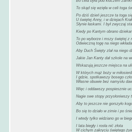
Bo cela była pod kluczem zamkn
To skąd się wzięła w celi toga ś
Po dziś dzień jeszcze ta toga s
U świętej Anny, i w dziejach Kr
Słynie łaskami. I był zwyczaj sta
Kiedy po Kantym obrano dzieka
To po wyborze i mszy świętej z 
Odwieczną togę na niego wkłada
Aby Duch Święty zlał na niego d
Jakie Jan Kanty dał szkole na w
Wskazują jeszcze miejsca na uli
W których mąż boży w miłosierdz
I gdzie, spotkawszy bosego czł
Własne obuwie bez namysłu daw
Więc i oddawszy pospiesznie uc
Nagie swe stopy przysłoniwszy 
Aby to jeszcze nie gorszyło kog
Bo się to działo w zimie i po śni
I wtedy tylko widziano go w bieg
I lata biegły i rosła nić złota
W cichym zakryciu świętego ży