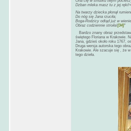
Ona cię w smutku twym pociesz
Dzban mleka masz tu z jej ręki!
Na twarzy dziecka płonął rumien
Do nóg się Jana rzuciła;
Boga-Rodzicy odtąd już w wieni
Obraz codziennie stroiła!
[34]
"
Bardzo znany obraz przedstawiaj
świętego Floriana w Krakowie. N
Jana, gdzieś około roku 1767, 
Druga wersja autorska tego ob
Krakowie. Ale szacuje się , że w
tego dzieła.