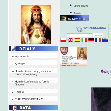
Strona główna
Kontakt
WYSZUKIWARKA
Wydarzenia
Artykuły
Homilie, konferencje, teksty w
Święt
formie dzwiękowej
Homilie konferencje w formie
filmowej
Książki
CHRISTUS VINCIT - TV