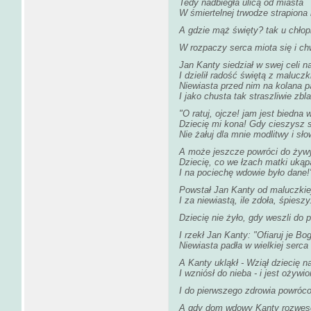
Tedy nadbiegła ulicą od miasta
W śmiertelnej trwodze strapiona 
A gdzie mąż święty? tak u chłopi
W rozpaczy serca miota się i ch
Jan Kanty siedział w swej celi n
I dzielił radość świętą z maluczk
Niewiasta przed nim na kolana p
I jako chusta tak straszliwie zbla
"O ratuj, ojcze! jam jest biedna
Dziecię mi kona! Gdy cieszysz 
Nie żałuj dla mnie modlitwy i sło
A może jeszcze powróci do żyw
Dziecię, co we łzach matki uką
I na pociechę wdowie było dane!
Powstał Jan Kanty od maluczkie
I za niewiastą, ile zdoła, śpieszy
Dziecię nie żyło, gdy weszli do 
I rzekł Jan Kanty: "Ofiaruj je Bo
Niewiasta padła w wielkiej serc
A Kanty ukląkł - Wziął dziecię n
I wzniósł do nieba - i jest ożywio
I do pierwszego zdrowia powróc
A gdy dom wdowy Kanty rozwesel