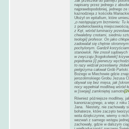
Jak przeszedł do pamięci potom
napisany przez jednego z absol
najprawdopodobniej, jednego ze 
kaznodzieja z kościoła Mariacki
Ułożył on epitafium, które umie
„
o następującym brzmieniu:
Tu l
z podwrocławską miejscowością 
z Kęt
,
wśród luminarzy przesławn
chwalebny cnotami, siedmiu szt
teologii] profesor. On jako chłop
zadowalał się chętnie skromnym
pochylonym. Gardził korzyściam
stanowisk. Nie znosił sądowych
w zwyczaju [kogokolwiek] krzyw
pojednania [i] pierwszy wychodzi
to razy widział przesławny żłobe
pielgrzyma całował Grób Pański.
Bożego w Miechowie gdzie znajd
jerozolimskiego Grobu Jezusa C
obywał się bez mięsa, jak [skrom
nocy wypełniał modlitwą wśród ł
w [swojej] zamkniętej samotni
[2
Również późniejsze modlitwy, j
kanonizacyjnego, a więc z roku
Jana. Niestety, nie zachowały 
bohaterze, które zaczęto tworzyć
wota dziękczynne, wiemy o nich t
wezwań z samego wstępu jednej z
zachowały, gdzie w dalszym cią
i
wielkoduszność naszego Święte