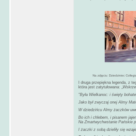
Na zdjęciu: Dziedziniec Colleg
I druga przepiękna legenda, z t
która jest zatytułowana: „
Wskrze
"Była Wielkanoc: i święty bohate
Jako był zwyczaj onej Almy Mate
W dziedzińcu Almy żaczków uwe
Bo ich i chlebem, i pisanem jaj
Na Zmartwychwstanie Pańskie po
I żaczki z sobą dzieliły się wzaj