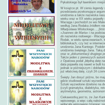
Pękalskiego był ławnikiem miej
W książce pt.
W cieniu legendy 
przedstawia przekonujące argume
urodzenia a także nazwiska nas
wieku oraz w XX wieku pojawiły 
Wacięga i pochodził ze wsi Male
według Jana Rodaka źródłem nie
Władysława Wisłockiego..., [któ
»Joannes de Marta«
i na podsta
do nazwiska rodowego - Wacięg
Rodak, w wielu opracowaniach, 
bibliotekach, czy też w internec
urodzenia Jana Kantego. Podobni
urodzenia świętego Jana. Taką d
oraz w „
dokumentacji drugiego p
Także jeden z pierwszych autor
z Opatowa podał „
błędną datę na
data pojawiła się nawet w bulli
jednak w późniejszym i dokładni
już właściwą datę, czyli 24 czer
Święty Jan dosyć późno, bo mają
gdzie studiował sztuki wyzwolone
Sztuki wyzwolone dzielono na d
(czyli gramatyka, dialektyka, r
arytmetyka, geometria, astrono
Ciekawostką jest to, że Jan Kan
wpisowego, a więc całą należno
wpłacała wpisowego (starając się