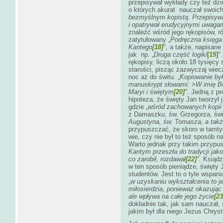
przepisywał wykłady czy też dzi
o których akurat nauczał swoich
bezmyślnym kopistą.
Przepisywa
i opatrywał erudycyjnymi uwaga
znaleźć wśród jego rękopisów, r
zatytułowany „
Podręczna księga
Kantego
[18]
", a także, napisane
jak np. „
Druga część logiki
[19]
"
rękopisy, liczą około 18 tysięcy 
starości, pisząc zazwyczaj wieczo
noc aż do świtu. „
Kopiowanie by
manuskrypt słowami: >W imię B
Maryi i świętym
[20]
".
Jedną z pró
hipoteza, że święty Jan tworzył j
gdzie „
wśród zachowanych kopii
z Damaszku, św. Grzegorza, świ
Augustyna, św. Tomasza, a takż
przypuszczać, że skoro w tamtyc
wie, czy nie był to też sposób n
Warto jednak przy takim przypus
Kantym przeszła do tradycji jako
co zarobił, rozdawał
[22]
".
Ksiądz 
w ten sposób pieniądze, święty
studentów. Jest to o tyle wspani
„
w uzyskaniu wykształcenia to j
miłosierdzia, ponieważ okazując 
ale wpływa na całe jego życie
[23
dokładnie tak, jak sam nauczał, 
jakim był dla niego Jezus Chryst