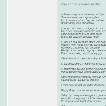
Zdrój łez z ócz jego wylał się obfity.
»
Matko! ma prośba daremną nie była
Stracona o nim nadzieja odżyła.
«
I kroki zwrócił gdzie zbójców zostawił;
Bogarodzicę idąc błogosławił.
»
Ha, po cóż do nas, pielgrzymie, spie
Czyż bez pieniędzy ciężarem wam życ
Lecz jeśli jeszcze żywot tobie drogi,
Wara, już dalej nie posuwaj nogi!
«
»Chociaż pod mieczem może waszym 
Powiem wam mego powrotu przyczynę
Rzekłem, iż tobie do ręki oddałem
Pieniądze wszystkie, co przy sobie mi
Patrz na ten talar, na którym wyryty
Obraz Maryi, przypadkiem ukryty;Tobie
O przebaczenie za niepamięć proszę.
»
Pielgrzymie, tyś mię przezwyciężył cn
Pokaż ten pieniądz, a weź swoje złoto.
I herszt bandytów wlepił w pieniądz ok
I dumał długo i wzdychał głęboko.
»
Talar zatrzymam, nie pytaj, dlaczego,
Błagaj Maryę za mnie nieszczęsnego.
«
Odtąd był pokój w abruzyjskich górach
Ale w klasztornych gdzieś Kartuzów m
Po długich leciech pokutnik umierał.