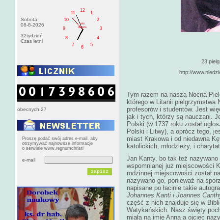
12
11
1
Sobota
10
2
AM
08-8-2026
sobota
9
3
32tydzień
8
4
Czas letni
7
5
6
23.piel
http://www.niedz
Tym razem na naszą Nocną Piel
którego w Litanii pielgrzymstwa
profesorów i studentów. Jest wi
obecnych:27
jak i tych, którzy są nauczani. 
Polski (w 1737 roku został ogł
Polski i Litwy), a oprócz tego, 
miast Krakowa i od niedawna Kęt
Proszę podać swój adres e-mail, aby
otrzymywać najnowsze informacje
katolickich, młodzieży, i charyta
o serwisie www.regnumchristi
Jan Kanty, bo tak też nazywano 
e-mail
wspomnianej już miejscowości K
rodzinnej miejscowości został
nazywano go, ponieważ na sporz
napisane po łacinie takie autogra
Johannes Kanti i Joannes Canth
część z nich znajduje się w Bibl
Watykańskich
.
Nasz święty poch
miała na imię Anna a ojciec nazy