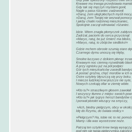
Gdy ptak spłoszony rozpuści swe skrz
Krwawe mu trwoga przedstawia mamid
Gdy tak się męczył i myślami gonił,
Nagle u pasa różaniec zadzwonił.
»Daruj, żem uległ płochych myśli mocy
»Daruj, żem Twojej nie wezwał pomocy
I jakby chatki rodzinnej mieszkaniec,
Spokojnie zaczął odmawiać różaniec.
Idzie. Wtem znagła płomyczek zabłysną
Zadrżał, paciorki do serca przycisnął:
»Maryo, ratuj, bo już śmierć ma blisko,
»Maryo, ratuj, to zbójców siedlisko!«
Gdzie mchem obrosłe szumią stare dę
Czarnego dymu unoszą się kłęby,
Smolne łuczywo z dzikiem płonąc trza
Krwawym noc ciemną rozwidniało blas
A przy ognisku już na pół podpici
Gór tych mieszkańców zasiedli bandyc
A postać groźna, chęć mordów w ich o
Ostre sztylety błyszczą się przy boku.
I miecze ludzkiej krwi jeszcze nie syte,
Nowych czekają ofiar w ziemię wbite.
»
Kto tu?
«
straszliwym głosem zawołali
I wszyscy tłumno z miejsc swoich powst
»
Kto tu?
«
jak tygrys herszt bandytów 
l porwał pistolet wiszący na smyczy,
»
Ach, biedny pielgrzym, obcy w okolic
Idę do Rzymu, do świata stolicy.
«
»
Pielgrzym? Ha, tobie nic to nic pomoż
Mamy i dla was wyostrzone noże.
Patrzaj ten sztylet krew twoją wysączy
pod nim się twoja pielgrzymka zakończ