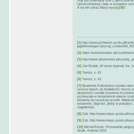
Gdy pot śmiertelny brat z piersi ocierał
Ujrzał zdziwiony; talar w szkaplerz wsz
A na nim obraz Maryi wyryty
[36]
".
[1]
http://www.archiwum.uj.edu.pl/kartk
jagiellonskiego/-/journal_content/5
[2]
https://www.brewiarz.pl/czytelnia/s
[3]
http://www.ultramontes.pl/zywoty_j
[4]
Jan Rodak,
W cieniu legendy św. J
[5]
Tamże, s. 42.
[6]
Tamże, s. 43.
[7]
Akademia Krakowska została założo
sześciu latach, jej działalność mocno o
aktywność została ożywiona trzydzieści
przekazała w testamencie własne szat
biżuterię na rozwój tej uczelni. Władysła
testament. Stąd też, jakby w podzięce 
Jagielloński.
[8]
Zob. http://www.maius.uj.edu.pl/muz
[9]
Zob. http://www.maius.uj.edu.pl/wy
[10]
Michał Rożek,
Przewodnik pielgrzy
okolic,
Kraków 2016