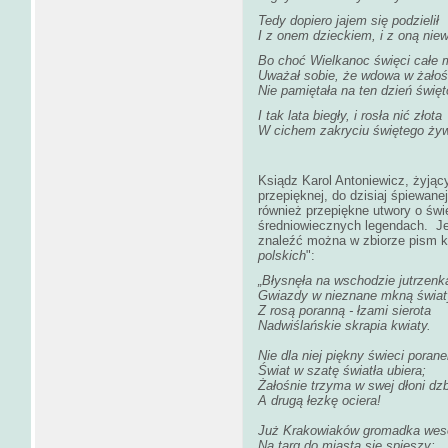
Tedy dopiero jajem się podzielił
I z onem dzieckiem, i z oną niew
Bo choć Wielkanoc święci całe 
Uważał sobie, że wdowa w żałoś
Nie pamiętała na ten dzień święt
I tak lata biegły, i rosła nić złota
W cichem zakryciu świętego ży
Ksiądz Karol Antoniewicz, żyjąc
przepięknej, do dzisiaj śpiewane
również przepiękne utwory o św
średniowiecznych legendach. Je
znaleźć można w zbiorze pism k
polskich
":
„Błysnęła na wschodzie jutrzenka
Gwiazdy w nieznane mkną świat
Z rosą poranną - łzami sierota
Nadwiślańskie skrapia kwiaty.
Nie dla niej piękny świeci porane
Świat w szatę światła ubiera;
Żałośnie trzyma w swej dłoni dz
A drugą łezkę ociera!
Już Krakowiaków gromadka wes
Na targ do miasta się spieszy;