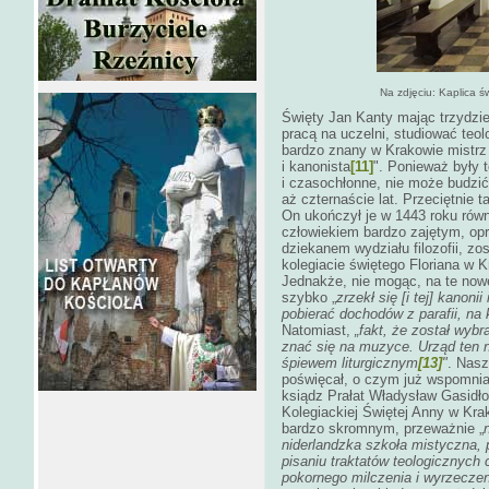
Na zdjęciu: Kaplica 
Święty Jan Kanty mając trzydzie
pracą na uczelni, studiować teol
bardzo znany w Krakowie mistrz 
i kanonista
[11]
". Ponieważ były 
i czasochłonne, nie może budzić 
aż czternaście lat. Przeciętnie t
On ukończył je w 1443 roku równ
człowiekiem bardzo zajętym, opró
dziekanem wydziału filozofii, zo
kolegiacie świętego Floriana w
Jednakże, nie mogąc, na te now
szybko „
zrzekł się [i tej] kanoni
pobierać dochodów z parafii, na k
Natomiast,
„fakt, że został wyb
znać się na muzyce. Urząd ten 
śpiewem liturgicznym
[13]
"
. Nas
poświęcał, o czym już wspomnia
ksiądz Prałat Władysław Gasidło
Kolegiackiej Świętej Anny w Kra
bardzo skromnym, przeważnie „
niderlandzka szkoła mistyczna, p
pisaniu traktatów teologicznych
pokornego milczenia i wyrzeczen