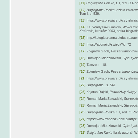
[11]
Hagiografia Polska,
t. I, red. O.R
[12]
Hagiografia Polska
, dzieło zbior
Tom I, s. 539.
[13]
https://www.brewiarz.pl/czytelnia/
[14]
Ks. Władysław Gasidło,
Wokół Konf
Krakowie,
Kraków 2003, notka biografi
[15]
http://kolegiata-anna.pl/duszpaster
[16]
https://adonai.pl/swieci/?id=72
[17]
Zbigniew Gach,
Poczet kanonizow
[18]
Domicjan Mieczkowski,
Opis życi
[19]
Tamże, s. 18.
[20]
Zbigniew Gach,
Poczet kanonizow
[21]
https://www.brewiarz.pl/czytelnia/
[22]
Hagiografia...
s. 541.
[23]
Kajetan Rajski,
Prawdziwy święty..
[24]
Roman Maria Zawadzki,
Staropols
[25]
Roman Maria Zawadzki,
Staropolsk
[26]
Hagiografia Polska,
t. I, red. O.R
[27]
https://www.franciszkanie.pl/artyku
[28]
Domicjan Mieczkowski,
Opis życi
[29]
Święty Jan Kanty
,[brak autora], 