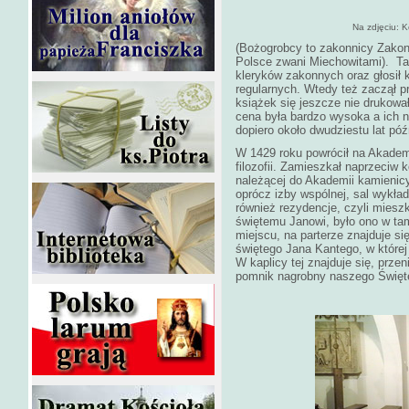
Na zdjęciu: 
(Bożogrobcy to zakonnicy Zakon
Polsce zwani Miechowitami). Tam
kleryków zakonnych oraz głosił
regularnych. Wtedy też zaczął p
książek się jeszcze nie drukował
cena była bardzo wysoka a ich n
dopiero około dwudziestu lat późn
W 1429 roku powrócił na Akade
filozofii. Zamieszkał naprzeciw 
należącej do Akademii kamienic
oprócz izby wspólnej, sal wykłado
również rezydencje, czyli miesz
świętemu Janowi, było ono w ta
miejscu, na parterze znajduje si
świętego Jana Kantego, w której 
W kaplicy tej znajduje się, prze
pomnik nagrobny naszego Święte