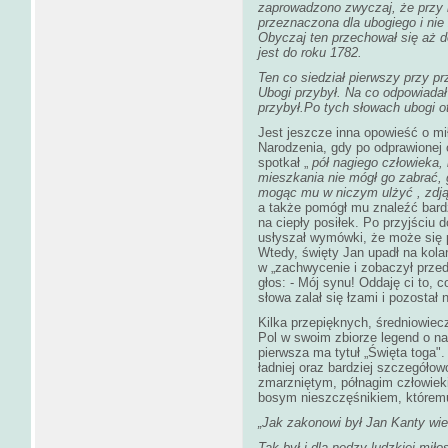
zaprowadzono zwyczaj, że przy 
przeznaczona dla ubogiego i nie 
Obyczaj ten przechował się aż d
jest do roku 1782.
Ten co siedział pierwszy przy pr
Ubogi przybył. Na co odpowiadał
przybył.Po tych słowach ubogi 
Jest jeszcze inna opowieść o m
Narodzenia, gdy po odprawionej 
spotkał „
pół nagiego człowieka,
mieszkania nie mógł go zabrać,
mogąc mu w niczym ulżyć , zdjął
a także pomógł mu znaleźć bardzi
na ciepły posiłek. Po przyjściu 
usłyszał wymówki, że może się 
Wtedy, święty Jan upadł na kolan
w „zachwycenie i zobaczył przed
głos: - Mój synu! Oddaję ci to, 
słowa zalał się łzami i pozostał
Kilka przepięknych, średniowiec
Pol w swoim zbiorze legend o n
pierwsza ma tytuł „Święta toga".
ładniej oraz bardziej szczegóło
zmarzniętym, półnagim człowiek
bosym nieszczęśnikiem, któremu
„Jak zakonowi był Jan Kanty wie
Tak był i dla nędzy ludzkiej miłos