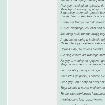
Raz gdy z Kolegium spieszył do 
Mróz był straszliwy; - patrzy, cz
Skostniały wszystek, prawie bez
Siność twarz całą obeszła od cz
Strapił się Kanty- nie było nikogo
A więc zziębłego, co leżał nad d
Jak mógł otulił własną swoją tog
A gdy mszę cichą w kościele od
Na tę intencyę zziębłego żebrak
Uprosił ludzi, by znieśli biedaka.
Ale Bóg cudem dla Kantego spra
Że gdy w to miejsce spojrzał, p
Miejsce na śniegu znacznie odta
Lecz na ulicy nie było nikogo:
Znać ktoś go podjął, i dobrze się
Lecz gdy Jan Kanty do swej celi 
Toga wisiała w swem miejscu na 
To się zatrwożył zrazu i zasmuci
I wielkie było ludzi zadziwienie: