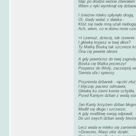
Idąc po drodze wonne zbierałam 
Wtem z ręki wymknął się dzban
I śnieżne mleko spłynęło drogą,
Ot, ślady widać z daleka -
Któż się nade mną użali niebogą
Ach, wiem, co w domu mnie cze
>I czemuż, dziecię, tak rzewnie
I główkę kryjesz w twej dłoni?
Ty Matkę Boską tak szczerze k
Ona cię pewnie obroni.
A gdy powrócisz do twej zagrody
Boska cię Matka pocieszy!
Pospiesz do Wisły, zaczerpnij w
Sierota ufa i spieszy.
Przyniosła dzbanek - rączki złoż
I klęcząc pacierz odmawia;
Główkę ku ziemi kornie schyliła,
Przed Kantym dzban z wodą sta
Jan Kanty krzyżem dzban błogos
Modlił się długo i szczerze;
A gdy modlitwę swoją odprawił,
Do ust swych dzban wody bierze
Lecz woda w mleko się zamienił
>Dziecino, Maryi złóż dzięki.