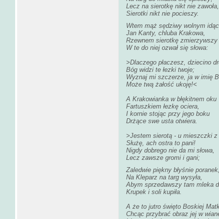
Lecz na sierotkę nikt nie zawoła,
Sierotki nikt nie pocieszy.
Wtem mąż sędziwy wolnym idąc
Jan Kanty, chluba Krakowa,
Rzewnem sierotkę zmierzywszy
W te do niej ozwał się słowa:
>Dlaczego płaczesz, dziecino d
Bóg widzi te łezki twoje;
Wyznaj mi szczerze, ja w imię 
Może twą żałość ukoję!<
A Krakowianka w błękitnem oku
Fartuszkiem łezkę ociera,
I kornie stojąc przy jego boku
Drżące swe usta otwiera.
>Jestem sierotą - u mieszczki 
Służę, ach ostra to pani!
Nigdy dobrego nie da mi słowa,
Lecz zawsze gromi i gani;
Zaledwie piękny błyśnie poranek
Na Kleparz na targ wysyła,
Abym sprzedawszy tam mleka d
Krupek i soli kupiła.
A że to jutro święto Boskiej Matk
Chcąc przybrać obraz jej w wian