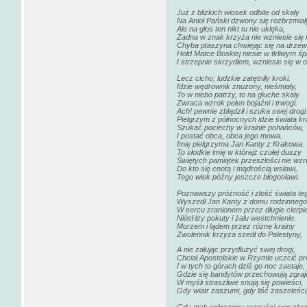
Już z blizkich wiosek odbite od skały
Na Anioł Pański dzwony się rozbrzmiał
Ale na głos ten nikt tu nie uklęka,
Żadna w znak krzyża nie wzniesie się 
Chyba ptaszyna chwiejąc się na drzew
Hołd Matce Boskiej niesie w tkliwym śp
I strzepnie skrzydłem, wzniesie się w o
Lecz cicho; ludzkie zatętniły kroki.
Idzie wędrownik znużony, nieśmiały,
To w niebo patrzy, to na głuche skały
Zwraca wzrok pełen bojaźni i trwogi.
Ach! pewnie zbłądził i szuka swej drogi
Pielgrzym z północnych idzie świata k
Szukać pociechy w krainie pohańców,
I postać obca, obca jego mowa.
Imię pielgrzyma Jan Kanty z Krakowa.
To słodkie imię w którejż czułej duszy
Świętych pamiątek przeszłości nie wz
Do kto się cnotą i mądrością wsławi,
Tego wiek późny jeszcze błogosławi.
Poznawszy próżność i złość świata te
Wyszedł Jan Kanty z domu rodzinnego
W sercu zranionem przez długie cierpi
Niósł łzy pokuty i żalu westchnienie.
Morzem i lądem przez różne krainy
Zwolennik krzyża szedł do Palestyny,
A nie żałując przydłużyć swej drogi,
Chciał Apostolskie w Rzymie uczcić pro
I w tych to górach dziś go noc zastaje,
Gdzie się bandytów przechowują zgraj
W myśli straszliwe snują się powieści,
Gdy wiatr zaszumi, gdy liść zaszeleści