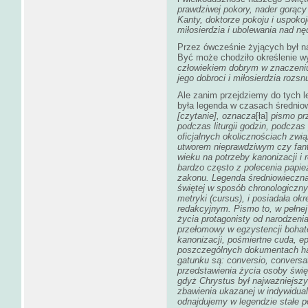
prawdziwej pokory, nader gorący
Kanty, doktorze pokoju i uspoko
miłosierdzia i ubolewania nad nęd
Przez ówcześnie żyjących był 
Być może chodziło określenie wy
człowiekiem dobrym w znaczeniu 
jego dobroci i miłosierdzia rozsn
Ale zanim przejdziemy do tych 
była legenda w czasach średniow
[czytanie]
, oznacza
[ła]
pismo prz
podczas liturgii godzin, podcza
oficjalnych okolicznościach zw
utworem nieprawdziwym czy fanta
wieku na potrzeby kanonizacji i
bardzo często z polecenia papie
zakonu. Legenda średniowieczna 
świętej w sposób chronologiczny
metryki (
cursus
), i posiadała o
redakcyjnym. Pismo to, w pełnej w
życia protagonisty od narodzeni
przełomowy w egzystencji bohater
kanonizacji, pośmiertne cuda, e
poszczególnych dokumentach hag
gatunku są:
conversio, conversat
przedstawienia życia osoby świę
gdyż Chrystus był najważniejszym
zbawienia ukazanej w indywidual
odnajdujemy w legendzie stałe 