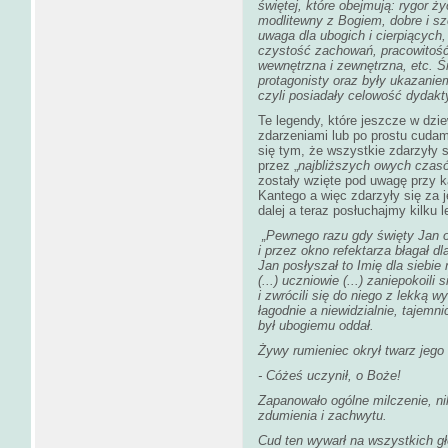
świętej, które obejmują: rygor ży
modlitewny z Bogiem, dobre i szc
uwaga dla ubogich i cierpiących,
czystość zachowań, pracowitość
wewnętrzna i zewnętrzna, etc. Ś
protagonisty oraz były ukazanie
czyli posiadały celowość dydakt
Te legendy, które jeszcze w dz
zdarzeniami lub po prostu cudam
się tym, że wszystkie zdarzyły 
przez „
najbliższych owych czas
zostały wzięte pod uwagę przy k
Kantego a więc zdarzyły się za
dalej a teraz posłuchajmy kilku 
„Pewnego razu gdy święty Jan o
i przez okno refektarza błagał 
Jan posłyszał to Imię dla siebie
(...) uczniowie (...) zaniepokoili
i zwrócili się do niego z lekką 
łagodnie a niewidzialnie, tajemni
był ubogiemu oddał.
Żywy rumieniec okrył twarz jego
- Cóżeś uczynił, o Boże!
Zapanowało ogólne milczenie, ni
zdumienia i zachwytu.
Cud ten wywarł na wszystkich głę