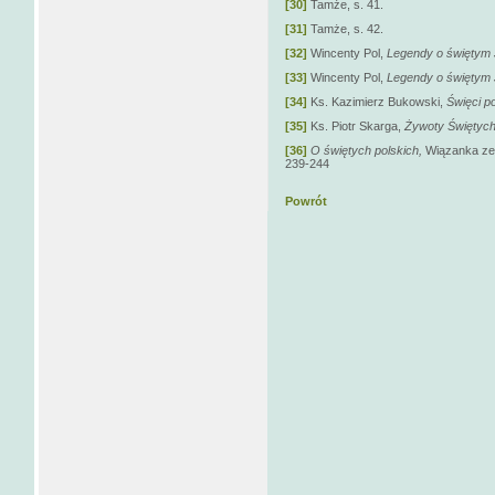
[30]
Tamże, s. 41.
[31]
Tamże, s. 42.
[32]
Wincenty Pol,
Legendy o świętym
[33]
Wincenty Pol,
Legendy o świętym
[34]
Ks. Kazimierz Bukowski,
Święci p
[35]
Ks. Piotr Skarga,
Żywoty Świętych
[36]
O świętych polskich,
Wiązanka zeb
239-244
Powrót