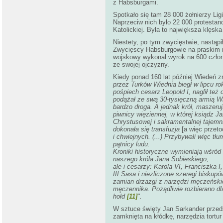
z Habsburgami.
Spotkało się tam 28 000 żołnierzy Ligi
Naprzeciw nich było 22 000 protesta
Katolickiej. Była to największa klęsk
Niestety, po tym zwycięstwie, nastąpi
Zwycięscy Habsburgowie na praskim ryn
wojskowy wykonał wyrok na 600 człon
ze swojej ojczyzny.
Kiedy ponad 160 lat później Wiedeń zn
przez Turków Wiednia biegł w lipcu r
pośpiech cesarz Leopold I, naglił też
podążał ze swą 30-tysięczną armią Wi
bardzo droga. A jednak król, maszer
piwnicy więziennej, w której ksiądz 
Chrystusowej i sakramentalnej tajemni
dokonała się transfuzja
[a więc przet
i chwiejnych. (...) Przybywali więc tł
pątnicy ludu.
Kroniki historyczne wymieniają wśród
naszego króla Jana Sobieskiego,
ale i cesarzy: Karola VI, Franciszka 
III Sasa i niezliczone szeregi biskupó
zamian drzazgi z narzędzi męczeńskic
męczennika. Pożądliwie rozbierano dl
hołd
[11]
".
W sztuce święty Jan Sarkander przeds
zamknięta na kłódkę, narzędzia tortu