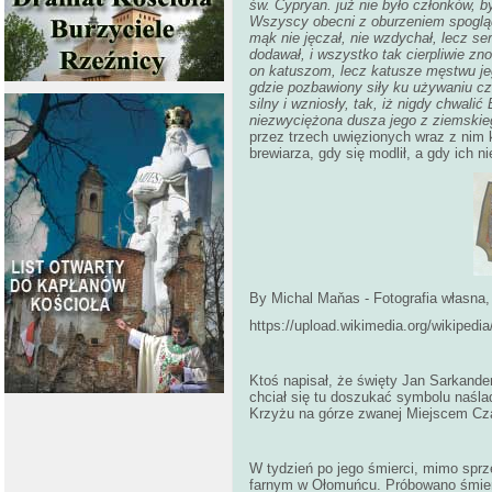
św. Cypryan. już nie było członków, b
Wszyscy obecni z oburzeniem spoglądal
mąk nie jęczał, nie wzdychał, lecz se
dodawał, i wszystko tak cierpliwie zn
on katuszom, lecz katusze męstwu jeg
gdzie pozbawiony siły ku używaniu cz
silny i wzniosły, tak, iż nigdy chwalić
niezwyciężona dusza jego z ziemskieg
przez trzech uwięzionych wraz z nim 
brewiarza, gdy się modlił, a gdy ich n
By Michal Maňas - Fotografia własna
https://upload.wikimedia.org/wikiped
Ktoś napisał, że święty Jan Sarkander
chciał się tu doszukać symbolu naślad
Krzyżu na górze zwanej Miejscem Cz
W tydzień po jego śmierci, mimo sprz
farnym w Ołomuńcu. Próbowano śmier