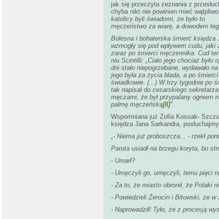
jak się przeczyta zeznania z przesłu
chyba nikt nie powinien mieć wątpliwo
katolicy byli świadomi, że było to
męczeństwo za wiarę, a dowodem tego
Bolesna i bohaterska śmierć księdza 
wzmogły się pod wpływem cudu, jaki z
zaraz po śmierci męczennika. Cud te
niu Scintilli: „Ciało jego chociaż był
dni stało niepogrzebane, wydawało n
jego była za życia blada, a po śmier
świadkowie. (...) W trzy tygodnie po ś
tak napisał do cesarskiego sekretarza
męczarni, że był przypalany ogniem na
palmę męczeńską
[8]
".
Wspomniana już Zofia Kossak- Szczuck
księdza Jana Sarkandra, posłuchajmy
„- Niema już proboszcza... - rzekł pon
Paruta usiadł na brzegu koryta, bo st
- Umarł?
- Umęczyli go, umęczyli, temu pięci nie
- Za to, że miasto obronił, że Polaki nie
- Powiedzieli Żerocin i Bitowski, że w 
- Naprowadził! Tyło, że z procesją wys