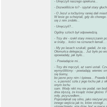
- Umęczyli naszego opiekuna...
- Dozwoliliście to? - spytał stary głuch
- O Jezu! a toćbyśmy raniej dali miasto
W lesie go schwytali, gdy do chorego 
się z nim zrobiło...
- Umęczyli?...
Ogólny szloch był odpowiedzią.
- Trzy dni - rzekł stary mieszczanin 
w śruby... kości na sznurach łamali... t
- My po lasach szukali; gadali, źe się 
Ołomuńca delegacją... Już było po wsz
opowiadały, jak było...
- Powiadajcie mi...
- Trzy dni męczyli, aż sami ustali. C
wymyśliliśmy: - powiadają: wieniec sm
się boimy,
bo jasno przy nim i śpiewa... Prawda
«, a jasność szła z jego lochu jak z o
onym lochu
sam. Wody nikt mu nie podał, ran bodaj
dnia słyszą, że ksiądz mówi głośno: P
miły, przyszedłem...
Poprzelękali się silno, jako nieżywi pr
innego wejścia jak to, które strzegli..
uśmiechnięty, aże dziw, boć w męce s