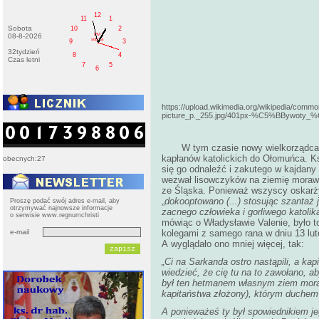
12
11
1
Sobota
10
2
PM
08-8-2026
sobota
9
3
32tydzień
8
4
Czas letni
7
5
6
https://upload.wikimedia.org/wikipedia/
picture_p._255.jpg/401px-%C5%BBywoty_%
W tym czasie nowy wielkorządca
kapłanów katolickich do Ołomuńca. Ks
obecnych:27
się go odnaleźć i zakutego w kajdany
wezwał lisowczyków na ziemię moraw
ze Śląska. Ponieważ wszyscy oskarżyc
„
dokooptowano (...) stosując szantaż
Proszę podać swój adres e-mail, aby
otrzymywać najnowsze informacje
zacnego człowieka i gorliwego katolik
o serwisie www.regnumchristi
mówiąc o Władysławie Valenie, było 
e-mail
kolegami z samego rana w dniu 13 lut
A wyglądało ono mniej więcej, tak:
„Ci na Sarkanda ostro nastąpili, a k
wiedzieć, że cię tu na to zawołano, ab
był ten hetmanem własnym ziem moraw
kapitaństwa złożony), którym duche
A ponieważeś ty był spowiednikiem je