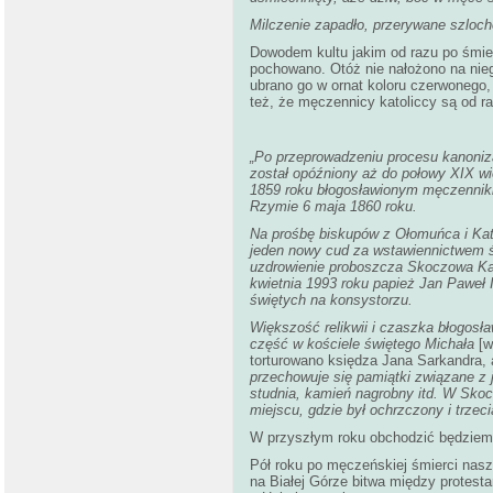
Milczenie zapadło, przerywane szloc
Dowodem kultu jakim od razu po śmier
pochowano. Otóż nie nałożono na nieg
ubrano go w ornat koloru czerwonego,
też, że męczennicy katoliccy są od 
„Po przeprowadzeniu procesu kanoniza
został opóźniony aż do połowy XIX w
1859 roku błogosławionym męczennikie
Rzymie 6 maja 1860 roku.
Na prośbę biskupów z Ołomuńca i Kato
jeden nowy cud za wstawiennictwem św
uzdrowienie proboszcza Skoczowa Karo
kwietnia 1993 roku papież Jan Paweł 
świętych na konsystorzu.
Większość relikwii i czaszka błogosła
część w kościele świętego Michała
[
torturowano księdza Jana Sarkandra, 
przechowuje się pamiątki związane z j
studnia, kamień nagrobny itd. W Skoc
miejscu, gdzie był ochrzczony i trze
W przyszłym roku obchodzić będziemy
Pół roku po męczeńskiej śmierci nasz
na Białej Górze bitwa między protest