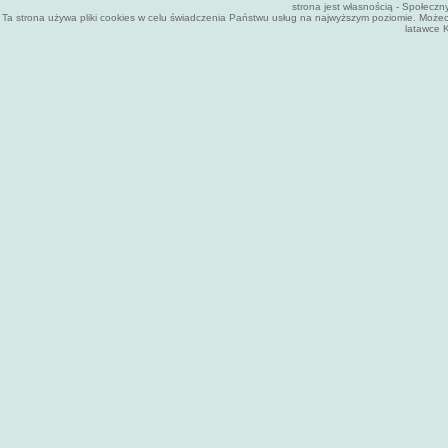
strona jest własnością - Społecz
Ta strona używa pliki cookies w celu świadczenia Państwu usług na najwyższym poziomie. Może
latawce K