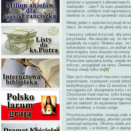
wiedzieć o sprawach Lobkowicowych, g
Sarkander: - Jako? Ja mam powiedzie
rozrąbiecie, niżlibym miał najmniejsz
otwierać to, com na spowiedzi słyszał
Wtedy jeden z sędziów krzyknął do ka
dręcz, ile możesz; na głowę wbij mu 
I wszyscy zebrani krzyczeli, aby jes
przystawiać. Ale okazało się, że nie 
popękały na części. Wołano więc, że t
torturowano na skrzypcu
„on jednak te
dnia księdza Jana skazano na tortury.
Kat przymocował nogi skazańca do kam
Poruszane specjalną korbą, zwijało lin
milcząc, przyglądali się temu. Drewn
Tortury trwały kilka dni
[6]
".
Opis tych strasznych męczarni znamy 
wspomniano, szantażem został skłonio
beatyfikacyjnym z dnia 11 września 1
rozciągania żył, druzgotania kości i 
Chrystusów trwał mężnie, tylko kona
i trzeci raz daremnie tego samego mę
dał się nakłonić do wyjawienia tajem
duch omdlewa, a mowa ustaje.
Przynoszą pochodnie, smarują ciało mi
pochodniami podpalają; płomień przeb
zewsząd wytryska. Okrutny widok prz
zeszpecone, » w którem, jak o dawn