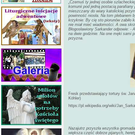
„Czemuś ty jednej osobie szlacheckie
komunii pod jedną postacią parafian
mieszczany do wiary katolickiej przy
powinność niosła. Na tom plebanem b
krzyknie: By cię sto piorunów zabiło 
nie miał mieć wiadomości. A owa skrz
Błogosławiony Sarkander odpowie: - A 
na dwie godzinie. Na one męki sami pa
przyzna.
Fresk przedstawiający tortury św. Ja
Köhler)
https://pl.wikipedia.org/wiki/Jan_Sa
Nazajutrz przyszła wszystka gromada
większa część dobrze pijanych, heret