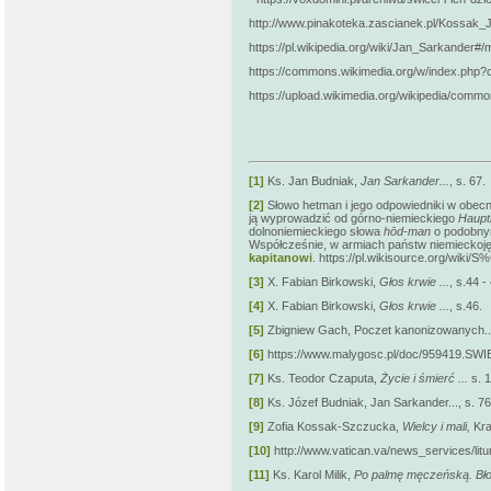
http://www.pinakoteka.zascianek.pl/Kossak_
https://pl.wikipedia.org/wiki/Jan_Sarkander#
https://commons.wikimedia.org/w/index.php?
https://upload.wikimedia.org/wikipedia/comm
[1]
Ks. Jan Budniak,
Jan Sarkander...
, s. 67.
[2]
Słowo hetman i jego odpowiedniki w obecn
ją wyprowadzić od górno-niemieckiego
Haup
dolnoniemieckiego słowa
hōd-man
o podobnym
Współcześnie, w armiach państw niemieckoj
kapitanowi
. https://pl.wikisource.org/wi
[3]
X. Fabian Birkowski,
Głos krwie ...
, s.44 -
[4]
X. Fabian Birkowski,
Głos krwie ...
, s.46.
[5]
Zbigniew Gach, Poczet kanonizowanych...
[6]
https://www.malygosc.pl/doc/959419.
[7]
Ks. Teodor Czaputa,
Życie i śmierć ...
s. 1
[8]
Ks. Józef Budniak, Jan Sarkander..., s. 76
[9]
Zofia Kossak-Szczucka,
Wielcy i mali,
Kra
[10]
http://www.vatican.va/news_services/lit
[11]
Ks. Karol Milik,
Po palmę męczeńską. Bło