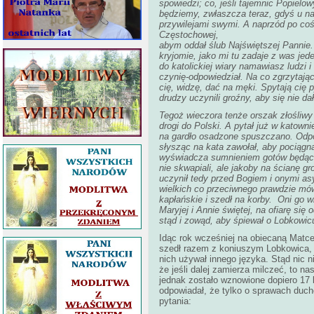
spowiedzi; co, jeśli tajemnic Popielo
będziemy, zwłaszcza teraz, gdyś u nas
przywilejami swymi. A naprzód po coś
Częstochowej,
abym oddał ślub Najświętszej Pannie.
kryjomie, jako mi tu zadaje z was jed
do katolickiej wiary namawiasz ludzi 
czynię-odpowiedział. Na co zgrzytają
cię, widzę, dać na męki. Spytają cię p
drudzy uczynili groźny, aby się nie d
Tegoż wieczora tenże orszak złośliwy
drogi do Polski. A pytał już w katown
na gardło osadzone spuszczano. Odpow
słysząc na kata zawołał, aby pociągn
wyświadcza sumnieniem gotów będąc ws
nie skwapiali, ale jakoby na ścianę gro
uczynił tedy przed Bogiem i onymi as
wielkich co przeciwnego prawdzie mówi
kapłańskie i szedł na korby. Oni go 
Maryjej i Annie świętej, na ofiarę się
stąd i zowąd, aby śpiewał o Lobkowi
Idąc rok wcześniej na obiecaną Matc
szedł razem z koniuszym Lobkowica, 
nich używał innego języka. Stąd nic n
że jeśli dalej zamierza milczeć, to n
jednak zostało wznowione dopiero 17
odpowiadał, że tylko o sprawach duch
pytania: