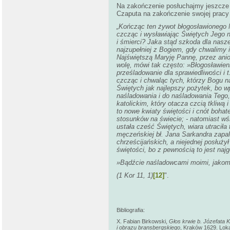
Na zakończenie posłuchajmy jeszcze j
Czaputa na zakończenie swojej pracy
„Kończąc ten żywot błogosławionego
czcząc i wysławiając Świętych Jego n
i śmierci? Jaka stąd szkoda dla nasz
najzupełniej z Bogiem, gdy chwalimy i
Najświętszą Maryję Pannę, przez anio
wolę, mówi tak często: »Błogosławieni
prześladowanie dla sprawiedliwości i
czcząc i chwaląc tych, którzy Bogu n
Świętych jak najlepszy pożytek, bo wp
naśladowania i do naśladowania Tego,
katolickim, który otacza czcią tkliwą
to nowe kwiaty świętości i cnót bohat
stosunków na świecie; - natomiast w
ustała cześć Świętych, wiara utraciła 
męczeńskiej bł. Jana Sarkandra zapal
chrześcijańskich, a niejednej posłuż
świętości, bo z pewnością to jest na
»Bądźcie naśladowcami moimi, jakom 
(1 Kor 11, 1)
[12]
".
Bibliografia:
X. Fabian Birkowski,
Głos krwie
b. Józefata 
i obrazu bransbergskiego
, Kraków 1629. Lokal