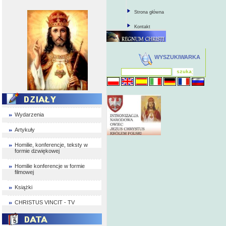
Strona główna
Kontakt
WYSZUKIWARKA
Wydarzenia
Artykuły
Homilie, konferencje, teksty w
formie dzwiękowej
Homilie konferencje w formie
filmowej
Książki
CHRISTUS VINCIT - TV