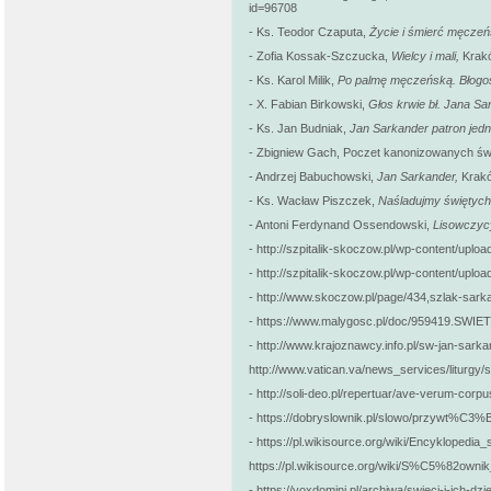
id=96708
- Ks. Teodor Czaputa,
Życie i śmierć męczeń
- Zofia Kossak-Szczucka,
Wielcy i mali,
Krak
- Ks. Karol Milik,
Po palmę męczeńską. Błogos
- X. Fabian Birkowski,
Głos krwie bł. Jana S
- Ks. Jan Budniak,
Jan Sarkander patron jed
- Zbigniew Gach, Poczet kanonizowanych św
- Andrzej Babuchowski,
Jan Sarkander,
Krak
- Ks. Wacław Piszczek,
Naśladujmy świętych
- Antoni Ferdynand Ossendowski,
Lisowczyc
- http://szpitalik-skoczow.pl/wp-content/upl
- http://szpitalik-skoczow.pl/wp-content/upl
- http://www.skoczow.pl/page/434,szlak-sark
- https://www.malygosc.pl/doc/959419.SW
- http://www.krajoznawcy.info.pl/sw-jan-sarka
http://www.vatican.va/news_services/liturgy
- http://soli-deo.pl/repertuar/ave-verum-corpu
- https://dobryslownik.pl/slowo/przywt%C
- https://pl.wikisource.org/wiki/Encykloped
https://pl.wikisource.org/wiki/S%C5%82ow
- https://voxdomini.pl/archiwa/swieci-i-ich-d