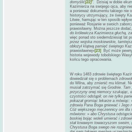
domyślić
[22]
".
Dzisiaj w dobie eku
Kazimierza na swojego ojca, aby ni
a ponieważ dokumentu takiego nie od
historycy utrzymujący, że święty Ka
Litwie, hamując w ten sposób wpływy
ponieważ Rosjanie w swoich zaborcz
prawosławny. Można jeszcze dodać,
do królewicza Kazimierza głuchą, z
więc ponad sto siedemdziesiąt lat p
przez wojska moskiewskie,
tamtejsz
obłożył klątwą pamięć świętego Kaz
prawosławnej«
[23]
Być może pewnym 
historia wojewody tobolskiego Wasy
końcu tego opracowania.
W roku 1483 zdrowie świętego Kazim
dowiedział się o problemach zdrowo
do Wilna, aby zmienić mu klimat. Ni
musiał zatrzymać się
Grodnie. Tam 
przyczyny onej niemocy szukając, do
czystości odstąpił; on nie tylko pan
pokazał gromiąc lekarze a mówiąc:
zdrowia Pana Boga gniewać i Jego ro
Cóż większego męczennicy oni dla sw
mówiono:
»
abo Chrystusa odstąpcie
boskiej bojąc woleli umierać i zdro
stał krwawym towarzyszom swoim, gd
Chrystusa Boga swego nie rozgniewa
daj nam takiego męstwa uczestnict