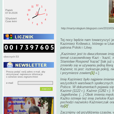
12
11
1
Piątek
10
2
AM
07-8-2026
pištek
9
3
32tydzień
8
4
Czas letni
7
5
6
http://martyrologium.blogspot.com/2010/03/
Tej nocy będzie nam towarzyszyć je
Kazimierz Królewicz, którego w Lit
patrona Polski i Litwy.
„Kazimierz jest to dwuczłonowe imi
obecnych:53
temat czasownikowy Kazi - ‘kazić, 
Stanisław Rospond ‘kazać'
[tak już 
zmieniło się w używaniu jedną liter
Każemir, to jest: rozkazuje pokój, ni
Proszę podać swój adres e-mail, aby
i przymierze zowiem
[1]
«.]
otrzymywać najnowsze informacje
o serwisie www.regnumchristi
Imię Kazimierz było najpierw imien
wszystkich warstwach społecznych. D
e-mail
Polsce. W dokumentach pojawia się w
Kazimir (1122 r.), Kaźmir (1282 r.). N
Jagiellonów. (...) Obok imienia męs
Kaźko istnieje też imię żeńskie Kaz
pochodzi nazwisko Kaźmierczak ora
itp
[2]
".
Zacznijmy od przybliżenia czasów, w