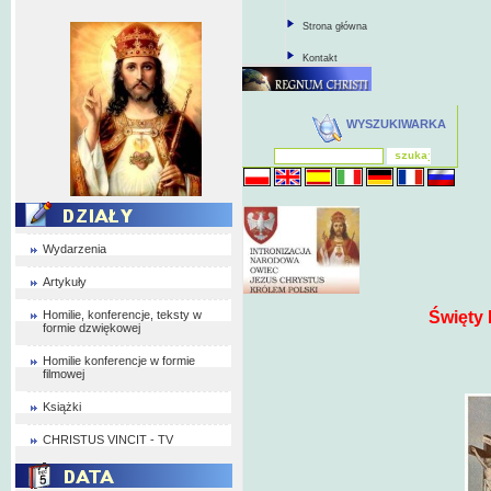
Strona główna
Kontakt
WYSZUKIWARKA
Wydarzenia
Artykuły
Homilie, konferencje, teksty w
Święty 
formie dzwiękowej
Homilie konferencje w formie
filmowej
Książki
CHRISTUS VINCIT - TV