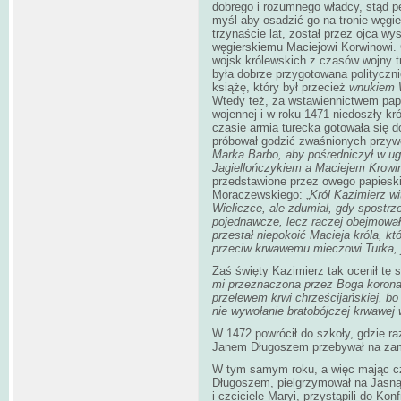
dobrego i rozumnego władcy, stąd pe
myśl aby osadzić go na tronie węgi
trzynaście lat, został przez ojca wy
węgierskiemu Maciejowi Korwinowi.
wojsk królewskich z czasów wojny tr
była dobrze przygotowana politycznie
książę, który był przecież
wnukiem W
Wtedy też, za wstawiennictwem papi
wojennej i w roku 1471 niedoszły kr
czasie armia turecka gotowała się d
próbował godzić zwaśnionych przywó
Marka Barbo, aby pośredniczył w u
Jagiellończykiem a Maciejem Krow
przedstawione przez owego papieski
Moraczewskiego: „
Król Kazimierz wi
Wieliczce, ale zdumiał, gdy spostrze
pojednawcze, lecz raczej obejmowa
przestał niepokoić Macieja króla, k
przeciw krwawemu mieczowi Turka,
Zaś święty Kazimierz tak ocenił tę 
mi przeznaczona przez Boga korona
przelewem krwi chrześcijańskiej, b
nie wywołanie bratobójczej krwawej 
W 1472 powrócił do szkoły, gdzie 
Janem Długoszem przebywał na zam
W tym samym roku, a więc mając cz
Długoszem, pielgrzymował na Jasną
i czciciele Maryi, przystąpili do
Konf