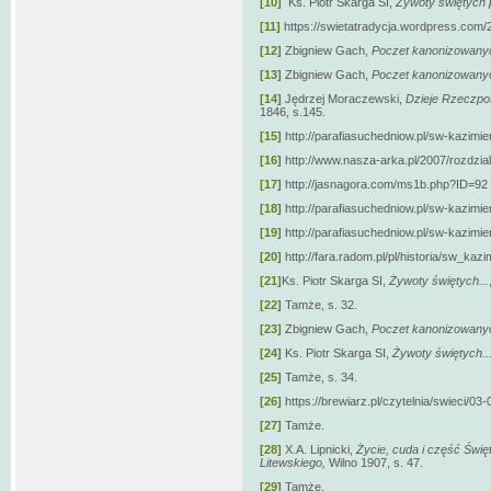
[10]
Ks. Piotr Skarga SI,
Żywoty świętych p
[11]
https://swietatradycja.wordpress.com/2
[12]
Zbigniew Gach,
Poczet kanonizowanyc
[13]
Zbigniew Gach,
Poczet kanonizowanyc
[14]
Jędrzej Moraczewski,
Dzieje Rzeczposp
1846, s.145.
[15]
http://parafiasuchedniow.pl/sw-kazimier
[16]
http://www.nasza-arka.pl/2007/rozdzi
[17]
http://jasnagora.com/ms1b.php?ID=92
[18]
http://parafiasuchedniow.pl/sw-kazimier
[19]
http://parafiasuchedniow.pl/sw-kazimier
[20]
http://fara.radom.pl/pl/historia/sw_kaz
[21]
Ks. Piotr Skarga SI,
Żywoty świętych...
[22]
Tamże, s. 32.
[23]
Zbigniew Gach,
Poczet kanonizowanyc
[24]
Ks. Piotr Skarga SI,
Żywoty świętych..
[25]
Tamże, s. 34.
[26]
https://brewiarz.pl/czytelnia/swieci/03
[27]
Tamże.
[28]
X.A. Lipnicki,
Życie, cuda i część Świę
Litewskiego,
Wilno 1907, s. 47.
[29]
Tamże.