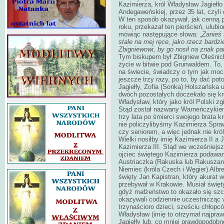
Kazimierza, król Władysław Jagiełło 
Andegaweńskiej, przez 35 lat, czyli 
W ten sposób okazywał, jak cenną p
roku, przekazał ten pierścień, ulu
mówiąc następujące słowa
: „Zanieś
stale na mej ręce, jako rzecz bardz
Zbigniewowi, by go nosił na znak pa
Tym biskupem był Zbigniew Oleśnicki
życie w bitwie pod Grunwaldem. To, ż
na świecie, świadczy o tym jak moc
jeszcze trzy razy, po to, by dać pot
Jagiełły, Zofia (Sonka) Holszańska 
dwóch pozostałych doczekało się k
Władysław, który jako król Polski z
Stąd został nazwany Warneńczykiem
trzy lata po śmierci swojego brata k
nie policzylibyśmy Kazimierza Spraw
czy seniorem, a więc jednak nie kró
Wielki nosiłby imię Kazimierza II a 
Kazimierza III. Stąd we wcześniejsz
ojciec świętego Kazimierza podawany
Austriaczka (Rakuska lub Rakuszank
Niemiec (króla Czech i Węgier) Albrec
święty Jan Kapistran, który akurat 
przebywał w Krakowie. Musiał święt
gdyż małżeństwo to okazało się szc
okazywali codziennie uczestnicząc 
trzynaścioro dzieci, sześciu chłopc
Władysław (imię to otrzymał najpra
Jagiełły lub, co mniej prawdopodob