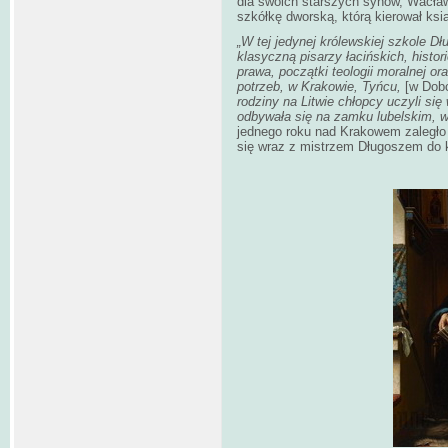
dla swoich starszych synów, Wacław
szkółkę dworską, którą kierował ksi
„W tej jedynej królewskiej szkole Dł
klasyczną pisarzy łacińskich, histor
prawa, początki teologii moralnej or
potrzeb, w Krakowie, Tyńcu,
[w Dob
rodziny na Litwie chłopcy uczyli si
odbywała się na zamku lubelskim, 
jednego roku nad Krakowem zaległo 
się wraz z mistrzem Długoszem do k