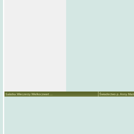
Sałatka Wieczerzy Wielkoczwart ...
Świadectwo p. Anny Marii