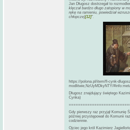
Jan Długosz dostrzegał to rozmodle
klęczał bardzo długo zatopiony w mo
rękę na ramieniu, powiedział wzrus
chłopcze)
[12]
".
https://polona.pl/item/fl-cynk-dlugo
modlitwie,NzUyMDkyNTY/#info:met
Długosz znajdujący świętego Kazimie
Cynka)
==========================
Gdy pierwszy raz przyjął Komunię Św
później przystępował do Komunii raz 
codziennie.
Ojciec jego król Kazimierz Jagiel