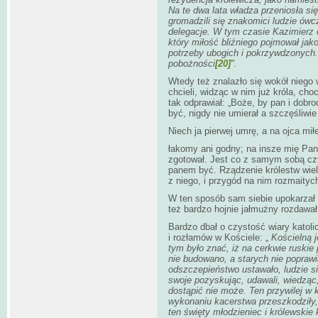
Na te dwa lata władza przeniosła si
gromadzili się znakomici ludzie ów
delegacje. W tym czasie Kazimierz d
który miłość bliźniego pojmował jako
potrzeby ubogich i pokrzywdzonych. 
pobożności
[20]
".
Wtedy też znalazło się wokół niego
chcieli, widząc w nim już króla, cho
tak odprawiał: „Boże, by pan i dobro
być, nigdy nie umierał a szczęśliwie
Niech ja pierwej umrę, a na ojca mił
łakomy ani godny; na insze mię Pan
zgotował. Jest co z samym sobą czy
panem być. Rządzenie królestw wielk
z niego, i przygód na nim rozmaityc
W ten sposób sam siebie upokarzał 
też bardzo hojnie jałmużny rozdawał
Bardzo dbał o czystość wiary katolic
i rozłamów w Kościele: „
Kościelną j
tym było znać, iż na cerkwie ruskie
nie budowano, a starych nie poprawi
odszczepieństwo ustawało, ludzie si
swoje pozyskując, udawali, wiedząc,
dostąpić nie może. Ten przywilej w k
wykonaniu kacerstwa przeszkodziły, 
ten święty młodzieniec i królewskie k