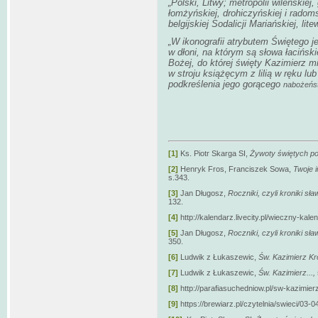
„Polski, Litwy; metropolii wileńskiej,
łomżyńskiej, drohiczyńskiej i radoms
belgijskiej Sodalicji Mariańskiej, li
„W ikonografii atrybutem Świętego j
w dłoni, na którym są słowa łacińsk
Bożej, do której święty Kazimierz m
w stroju książęcym z lilią w ręku lu
podkreślenia jego gorącego
nabożeńs
[1]
Ks. Piotr Skarga SI,
Żywoty świętych po
[2]
Henryk Fros, Franciszek Sowa,
Twoje 
s.343.
[3]
Jan Długosz,
Roczniki, czyli kroniki sł
132.
[4]
http://kalendarz.livecity.pl/wieczny-kal
[5]
Jan Długosz,
Roczniki, czyli kroniki sł
350.
[6]
Ludwik z Łukaszewic,
Św. Kazimierz Kr
[7]
Ludwik z Łukaszewic,
Św. Kazimierz...,
[8]
http://parafiasuchedniow.pl/sw-kazimierz
[9]
https://brewiarz.pl/czytelnia/swieci/03-