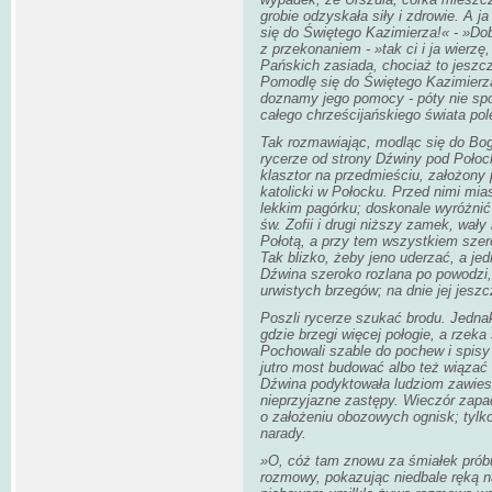
grobie odzyskała siły i zdrowie. A 
się do Świętego Kazimierza!« - »Do
z przekonaniem - »tak ci i ja wierzę
Pańskich zasiada, chociaż to jeszcz
Pomodlę się do Świętego Kazimierza,
doznamy jego pomocy - póty nie spoc
całego chrześcijańskiego świata po
Tak rozmawiając, modląc się do Bog
rycerze od strony Dźwiny pod Połock.
klasztor na przedmieściu, założony 
katolicki w Połocku. Przed nimi mias
lekkim pagórku; doskonale wyróżnić
św. Zofii i drugi niższy zamek, wał
Połotą, a przy tem wszystkiem szero
Tak blizko, żeby jeno uderzać, a je
Dźwina szeroko rozlana po powodzi, 
urwistych brzegów; na dnie jej jeszc
Poszli rycerze szukać brodu. Jednak
gdzie brzegi więcej połogie, a rzeka
Pochowali szable do pochew i spisy p
jutro most budować albo też wiązać 
Dźwina podyktowała ludziom zawiesz
nieprzyjazne zastępy. Wieczór zapad
o założeniu obozowych ognisk; tylk
narady.
»O, cóż tam znowu za śmiałek prób
rozmowy, pokazując niedbale ręką na