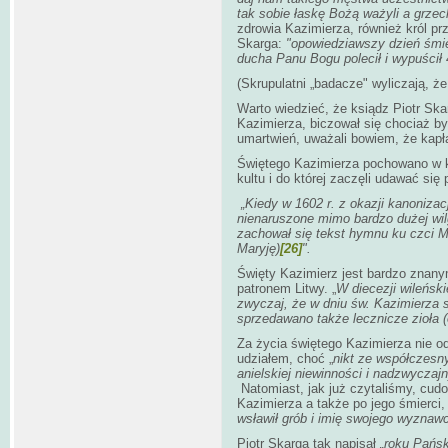
tak sobie łaskę Bożą ważyli a grzech
zdrowia Kazimierza, również król pr
Skarga:
"opowiedziawszy dzień śmier
ducha Panu Bogu polecił i wypuścił
(Skrupulatni „badacze" wyliczają, że
Warto wiedzieć, że ksiądz Piotr Ska
Kazimierza, biczował się chociaż był 
umartwień, uważali bowiem, że kapła
Świętego Kazimierza pochowano w kat
kultu i do której zaczęli udawać się 
„Kiedy w 1602 r. z okazji kanonizacj
nienaruszone mimo bardzo dużej wil
zachował się tekst hymnu ku czci M
Maryję)
[26]
".
Święty Kazimierz jest bardzo znany
patronem Litwy. „
W diecezji wileński
zwyczaj, że w dniu św. Kazimierza s
sprzedawano także lecznicze zioła 
Za życia świętego Kazimierza nie 
udziałem, choć „
nikt ze współczesnyc
anielskiej niewinności i nadzwycza
Natomiast, jak już czytaliśmy, cud
Kazimierza a także po jego śmierci, 
wsławił grób i imię swojego wyznaw
Piotr Skarga tak napisał
„roku Pańsk