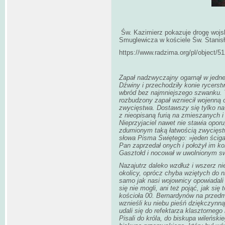
Św. Kazimierz pokazuje drogę woj
Smuglewicza w kościele Św. Stanis
https://www.radzima.org/pl/object/5
Zapał nadzwyczajny ogarnął w jednej
Dźwiny i przechodziły konie rycerst
wbród bez najmniejszego szwanku. 
rozbudzony zapał wzniecił wojenną o
zwycięstwa. Dostawszy się tylko na
z nieopisaną furią na zmieszanych i
Nieprzyjaciel nawet nie stawia oporu
zdumionym taką łatwością zwycięst
słowa Pisma Świętego: »jeden ścigał 
Pan zaprzedał onych i położył im k
Gasztołd i nocował w uwolnionym s
Nazajutrz daleko wzdłuż i wszerz nie
okolicy, oprócz chyba wziętych do ni
samo jak nasi wojownicy opowiadali
się nie mogli, ani też pojąć, jak się
kościoła 00. Bernardynów na przedm
wznieśli ku niebu pieśń dziękczynn
udali się do refektarza klasztornego i
Pisali do króla, do biskupa wileńsk