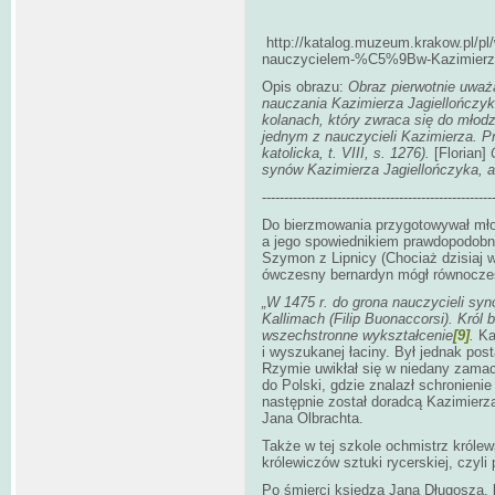
http://katalog.muzeum.krakow.pl/
nauczycielem-%C5%9Bw-Kazimier
Opis obrazu:
Obraz pierwotnie uważ
nauczania Kazimierza Jagiellończy
kolanach, który zwraca się do młodzi
jednym z nauczycieli Kazimierza. 
katolicka, t. VIII, s. 1276).
[Florian]
synów Kazimierza Jagiellończyka, al
----------------------------------------------------
Do bierzmowania przygotowywał młod
a jego spowiednikiem prawdopodobni
Szymon z Lipnicy (Chociaż dzisiaj 
ówczesny bernardyn mógł równocześn
„W 1475 r. do grona nauczycieli sy
Kallimach (Filip Buonaccorsi). Król 
wszechstronne wykształcenie
[9]
.
Ka
i wyszukanej łaciny. Był jednak pos
Rzymie uwikłał się w niedany zamac
do Polski, gdzie znalazł schronien
następnie został doradcą Kazimierza 
Jana Olbrachta.
Także w tej szkole ochmistrz króle
królewiczów sztuki rycerskiej, czyli 
Po śmierci księdza Jana Długosza, 