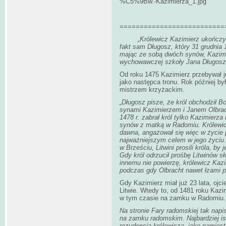
%C5%9Bw.-Kazimierza_1.jpg
==========================
„Królewicz Kazimierz ukończył na
fakt sam Długosz, który 31 grudnia 1
mając ze sobą dwóch synów, Kazimier
wychowawczej szkoły Jana Długosz
Od roku 1475 Kazimierz przebywał ju
jako następca tronu. Rok później by
mistrzem krzyżackim.
„Długosz pisze, że król obchodził B
synami Kazimierzem i Janem Olbrach
1478 r. zabrał król tylko Kazimierz
synów z matką w Radomiu. Królewicz
dawna, angażował się więc w życie p
najważniejszym celem w jego życiu.
w Brześciu, Litwini prosili króla, b
Gdy król odrzucił prośbę Litwinów s
innemu nie powierzę, królewicz Kazim
podczas gdy Olbracht nawet łzami p
Gdy Kazimierz miał już 23 lata, ojc
Litwie. Wtedy to, od 1481 roku Kazi
w tym czasie na zamku w Radomiu.
Na stronie Fary radomskiej tak napi
na zamku radomskim. Najbardziej is
rezydencja królewicza, jako namiest