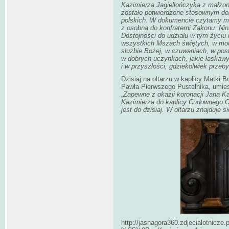
Kazimierza Jagiellończyka z małżon
zostało potwierdzone stosownym d
polskich. W dokumencie czytamy m.
z osobna do konfraterni Zakonu. N
Dostojności do udziału w tym życiu 
wszystkich Mszach świętych, w modl
służbie Bożej, w czuwaniach, w pos
w dobrych uczynkach, jakie łaskawy
i w przyszłości, gdziekolwiek przeb
Dzisiaj na ołtarzu w kaplicy Matki 
Pawła Pierwszego Pustelnika, umies
„
Zapewne z okazji koronacji Jana Ka
Kazimierza do kaplicy Cudownego Obr
jest do dzisiaj. W ołtarzu znajduje 
http://jasnagora360.zdjecialotnicz