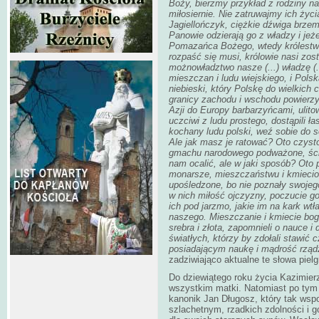
Boży, bierzmy przykład z rodziny n
miłosiernie. Nie zatruwajmy ich życi
Jagiellończyk, ciężkie dźwiga brzem
Panowie odzierają go z władzy i jeżel
Pomazańca Bożego, wtedy królestwo
rozpaść się musi, królowie nasi zost
możnowładztwo nasze (...) władzę (..
mieszczan i ludu wiejskiego, i Pols
niebieski, który Polskę do wielkich
granicy zachodu i wschodu powierzy
Azji do Europy barbarzyńcami, ulitow
uczciwi z ludu prostego, dostąpili ła
kochany ludu polski, weź sobie do se
Ale jak masz je ratować? Oto czysto
gmachu narodowego podważone, ścia
nam ocalić, ale w jaki sposób? Oto
monarsze, mieszczaństwu i kmiecio
upośledzone, bo nie poznały swojego
w nich miłość ojczyzny, poczucie god
ich pod jarzmo, jakie im na kark wtł
naszego. Mieszczanie i kmiecie bog
srebra i złota, zapomnieli o nauce 
światłych, którzy by zdołali staw
posiadającym naukę i mądrość rząd
zadziwiająco aktualne te słowa pie
Do dziewiątego roku życia Kazimier
wszystkim matki. Natomiast po tym 
kanonik Jan Długosz, który tak ws
szlachetnym, rzadkich zdolności i 