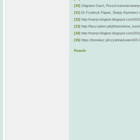
[30]
Zbigniew Gach,
Poczet kanonizowanyc
[31]
Dr Fryderyk Papee,
Święty Kazimierz 
[32]
http://martyrologium.blogspot.com/2010
[33]
http://fara.radom.pl/pl/historia/sw_kaz
[34]
http://martyrologium.blogspot.com/2010
[35]
https://brewiarz.pl/czytelnia/swieci/03
Powrót