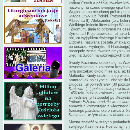
królem Czech a później również król
nazwany na cześć swojego ojca takż
Węgier ale po nieudanej próbie przej
władcą Litwy lub Polski. Pozostali br
Albrechta II), Aleksander (to z kole
Wielkiego księcia litewskiego Witold
i Zygmunt, (imię to otrzymał na cze
Zymunta I Kiejstutowicza; już jako
oni, za wyjątkiem świętego Kazimierz
Elżbieta, nazwana została „matką k
po cesarzu Fryderyku III Habsburgu
następnie został również arcybisku
więc na dwóch najważniejszych bisk
Święty Kazimierz urodził się na Waw
trzynastoletniej z zakonem krzyżac
była poczekać około miesiąca, aż k
Malborka. Kiedy udało mu się wresz
stamtąd jak najszybciej udał się do 
Długosz: „
w poniedziałek
[30 paździ
Krakowa.
(...)
polecił biskupowi kr
1456 roku biskup krakowski, wcześni
w niedzielę
[5 listopada]
po Wszystki
królowa Elżbieta urodziła we czwar
sprawdzić korzystając z wiecznego 
trzeciego października o świcie z b
Kazimierz; w tym dniu i w dniach na
Można znaleźć w starych podaniach 
świętego Kazimierza. Posłuchajmy je