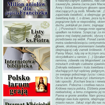
o nadzwyczajnym zjawisku, nad zamk
zauważyła, pewna zacna pani Macie
Anny i która donośnym głosem opowia
otaczających ją osób. Mówiła tak: „
O
zajaśniała światłość, a obejmując 
świetlaną kulę. I, o dziwo, poza tą 
pogrążone było w nieprzebitej, okiem
duchu, poklękali po ziemi, żegnają
(...) Przestrach i trwoga mnie ogarnęł
upadłam na kolana. Szepcząc za inn
opiece mej świętej patronki, słys
przedstawia się widok. Ponad zamki
metra siedemdziesięciu centymetró
głowie, okolonej promieniami światła,
obejmującej cały zamek królewski. 
Panny Maryi, tulą się w licznym ors
skrzydełkami u ramion. (...) Ujrzał
ramiona, zdawała się błogosławić z
minutach zniknęło cudowne zjawisko i
Zniknęła niebawem i kula świetlana
słuchających był sędziwy pielgrzym
ze swojego pobożnego życia i cies
On to zaczął tłumaczyć zdumionym 
taki sposób: „
Kochani bracia i niewi
zarazem. Pobożna i cnotliwa nasza 
Królowa nasza polska, Elżbieta powi
niebiańskiej, a temu zstąpieniu jej 
Panna w gronie aniołów. Nam grzesz
dlatego owa kula ognista, obejmując
miasto nasze. Jakaż stąd dla nas n