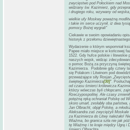
zwycięstwo pod Połockiem nad Moskw
widziany św. Kazimierz, gdy przepr
i drugiego roku, wzywany od wojska, 
wielkie ufy Moskwy poważną modlitw
i takie im serce uczynił, iż dwa tysi
pomocy Bożej wygrali"
Ciekawie w swoim opowiadaniu opisa
historyk z przełomu dziewiętnasteg
Wydarzenie o którym wspomniał ksią
Papee miało miejsce w końcowej faz
1522. Gdy hufce polskie i litewski
naszych wojsk, widząc zdecydowaną 
o pomoc Bożą za przyczyną święteg
Kazimierza. Podobnie gdy cztery la
się Polakom i Litwinom pod dowód
przeważające siły Rosjan „
Zwycięst
świętego Kazimierza
[30]
"
. Posłucha
od czasu śmierci królewicza Kazimier
którzy wówczas byli chłopcami, zaj
Rzeczypospolitej. Ale czasy zmieniły
potężną ręką ochraniał Polskę od Wę
skoro umarł, zesłabły oba państwa, g
Jan Olbracht, objął Polskę, a młodsz
Aleksandra zaś zwyciężyli Moskale 
za Kazimierza do Litwy należało! Ni
Wiaźma, bo granica szła nie jak późn
tę Wiaźmę i te kraje między Ugrą i 
śmierci Olbrachta