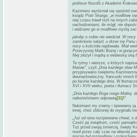
profesor filozofii z Akademii Krakows
Kazimierz wyróżniał się spośród swo
ksiądz Piotr Skarga: „
w modlitwę się
niej czasu trawił niżli na innych za
nachodzeniami, ile mógł, nie dopuści
i widziano go w modlitwie myślą za
jakoby o sobie nie wiedział. W nocy 
zamknione nalazł, u drzwi się Panu 
nocy u kościoła najdowała. Miał wie
Przeczystej Matki Bożej i w gorącym
Niej złożył i mądrą a niebieską oną f
Te rytmy i wiersze, o których napis
Mariae", czyli „Dnia każdego sław M
przypisywano świętemu Kazimierzowi
dwunastowieczny, francuski mnich B
po łacinie każdego dnia. W tłumacze
XVI i XVII wieku, poeta i tłumacz S
„Dnia każdego Boga mego Matkę, dus
nabożeństwem odprawiaj
[11]
!".
Natomiast my znamy i śpiewamy ją do 
innej, choć zbliżonej do oryginału tr
„Już od rana rozśpiewana
Cześć jej świątkom, cześć pamiątko
Tuż przed swoją śmiercią, święty Kaz
nosił przez cały czas na własnej pi
mocno był rozmodlony i rozkochany