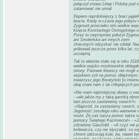
połączył znowu Litwę i Polskę pod 
zatamować nie umiał.
Dopiero najzdolniejszy z braci jagie
bracia. Kiedy w czasie jego pobytu 
Zygmunt przeciwko nim wielkie wojs
księcia Konstantego Ostrogskiego o
Przez to zwycięstwo położył Zygmu
ani Smoleńska ani innych ziem
straconych odzyskać nie zdołał. Na
próbowali jeszcze przez kilka lat, c
uszarpną.
Tak to właśnie stało się w roku 151
wielkie wojsko moskiewskie oblegało
strony. Panowie litewscy nie mogli z
wojskiem szli na pomoc oblężonym: 
towarzysz jego Boratyński
[o imieni
obaj znani nam z lat chłopięcych prz
»Nie mam najmniejszej obawy o swo
- »ale jakże my z taką garstką obron
tam jeszcze zastaniemy swoich?«. -A
-»Naprzód, że zastaniemy swoich, s
Jegomość zeszłego roku warownie mi
może. Że zaś nasza pomoc także na
pomocy Świętego Kazimierza!« - »Ja
zdziwiony Gasztołd. - »A czyż nie p
królewicza, czy nie słyszałeś, co się
chromi odrzucają kule, ba, nawet był
wypadek, że Urszula, córka mieszcz