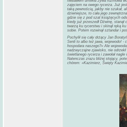
niebawem umilkła żywa rozmowa wod
zajęciem na owego rycerza. Już jest
taką pewnością, jakby nie szukał, a
dziwniejsze, to cała jego zewnętrzn
gdzie się z pod szat książęcych od
kiedy już przeszedł Dźwinę, stanął 
twarzą ku rycerstwu i skinął ręką ku
sobie. Potem rozwinął sztandar i po
Pochylił się cały drżący Jan Boraty
Senli to albo też jawa, wojewodo! - 
hospodara naszego?« Ale wojewoda, 
nadzwyczajne zjawisko, nie odrzekł 
świetlanego rycerza i zawołał nagle
Natenczas zrazu bliżej stojący, pot
chórem: »Kazimierz, Święty Kazimie