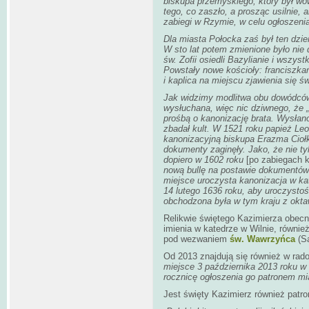
biskupa przemyskiego, który był w
tego, co zaszło, a prosząc usilnie, 
zabiegi w Rzymie, w celu ogłoszeni
Dla miasta Połocka zaś był ten dzie
W sto lat potem zmienione było nie 
św. Zofii osiedli Bazylianie i wszyst
Powstały nowe kościoły: franciszkań
i kaplica na miejscu zjawienia się ś
Jak widzimy modlitwa obu dowódców
wysłuchana, więc nic dziwnego, że 
prośbą o kanonizację brata. Wysłano
zbadał kult. W 1521 roku papież Leo
kanonizacyjną biskupa Erazma Ciołk
dokumenty zaginęły. Jako, że nie ty
dopiero w 1602 roku
[po zabiegach k
nową bullę na postawie dokumentów 
miejsce uroczysta kanonizacja w kat
14 lutego 1636 roku, aby uroczystoś
obchodzona była w tym kraju z okt
Relikwie świętego Kazimierza obecni
imienia w katedrze w Wilnie, również
pod wezwaniem
św. Wawrzyńca
(Sa
Od 2013 znajdują się również w rad
miejsce 3 października 2013 roku w 
rocznicę ogłoszenia go patronem m
Jest święty Kazimierz również patr