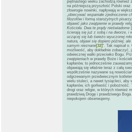
piętnastego wieku zachodzą również z
na późniejszą przyszłość Polski oraz 
złowrogie nowinki, napływają w większ
„
obiecywać wspaniałe zjednoczenie ch
filozofów i formą starożytnych pisarzy,
objawić jako zwątpienie w prawdy reli
Kościoła. Dwa te prądy nieświadome
ścierają się już z sobą i na dworze, 
uczącej się lub świeżo wyuczonej młod
natura, objawi się dopiero później; al
samym nieznane
[32]
"
.
Tak napisał o.
możliwość, aby dokładnie zobaczyć, ja
odwiecznej walki przeciwko Bogu. Prz
zwątpieniach w prawdy Boże i kościeln
kapłanów, to jednocześnie zauważamy
objawiają się właśnie teraz z całą swo
współcześnie nazywane są nowościami
odgrzewanym przedwiecznym kotletem.
wielu stuleci, a nawet tysiącleci, ab
kapłanów, ich gorliwość i pobożność.
drogi oraz religie, w których również
prawdziwą Drogę i prawdziwego Boga. 
niepokojem obserwujemy.