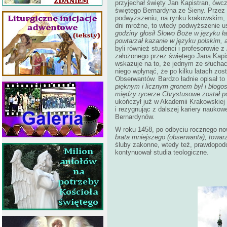
przyjechał święty Jan Kapistran, ówc
świętego Bernardyna ze Sieny. Przez r
podwyższeniu, na rynku krakowskim, 
dni mroźne, to wtedy podwyższenie us
godziny głosił Słowo Boże w języku ł
powtarzał kazanie w języku polskim, 
byli również studenci i profesorowie z
założonego przez świętego Jana Kapis
wskazuje na to, że jednym ze słuchac
niego wpłynąć, że po kilku latach zo
Obserwantów. Bardzo ładnie opisał to
pięknym i licznym gronem był i błogo
między rycerze Chrystusowe został p
ukończył już w Akademii Krakowskiej 
i rezygnując z dalszej kariery naukow
Bernardynów.
W roku 1458, po odbyciu rocznego now
brata mniejszego (obserwanta), towar
śluby zakonne, wtedy też, prawdopod
kontynuował studia teologiczne.