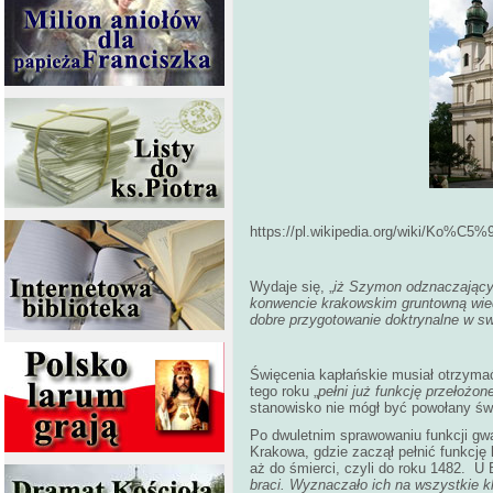
https://pl.wikipedia.org/wiki/K
Wydaje się, „
iż Szymon odznaczający 
konwencie krakowskim gruntowną wied
dobre przygotowanie doktrynalne w sw
Święcenia kapłańskie musiał otrzymać
tego roku „
pełni już funkcję przełożo
stanowisko nie mógł być powołany św
Po dwuletnim sprawowaniu funkcji gwa
Krakowa, gdzie zaczął pełnić funkcję
aż do śmierci, czyli do roku 1482. U
braci. Wyznaczało ich na wszystkie kl