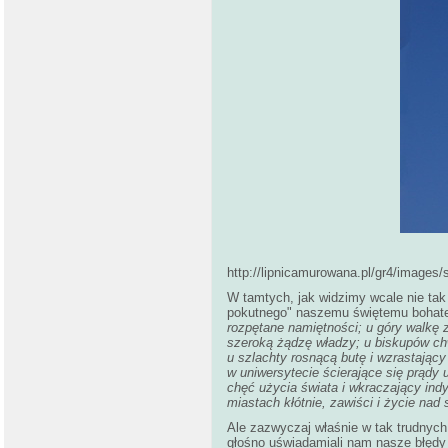
http://lipnicamurowana.pl/gr4/images
W tamtych, jak widzimy wcale nie tak
pokutnego" naszemu świętemu bohater
rozpętane namiętności; u góry walkę
szeroką żądzę władzy; u biskupów chw
u szlachty rosnącą butę i wzrastający
w uniwersytecie ścierające się prąd
chęć użycia świata i wkraczający in
miastach kłótnie, zawiści i życie nad 
Ale zazwyczaj właśnie w tak trudnych
głośno uświadamiali nam nasze błędy