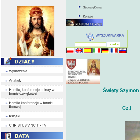
Strona główna
Kontakt
WYSZUKIWARKA
Wydarzenia
Artykuły
Homilie, konferencje, teksty w
Święty Szymon 
formie dzwiękowej
Homilie konferencje w formie
filmowej
Cz.I
Książki
CHRISTUS VINCIT - TV