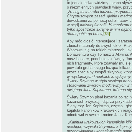
to jednak ledwo widzimy i słabo słysz
o niezmiennych prawdach wiary, przy
„że najpierw trzeba ludziom przypomni
Chrystusowych zasad, głębię i mądroś
dowodzenie za pomocą sofizmatów, c
w błąd]
ludzkiej filozofii. Humanizmu n
tylko spostrzeże skrajne w nim dążnoś
starał pobić go bronią
[34]
"
.
Aby móc głosić interesujące i zaraze
zbierał materiały do swych dzieł. Pra
Wzorował się na takich mistrzach, ja
Bonawentura czy Tomasz z Akwinu. Aby
nasz bohater, podobnie jak święty Jan
nich fragmenty, które zdawały mu się 
powstała gruba księga licząca kilkas
przez specjalny zespół skrybów, który
w najstarszych kronikach znajdujemy
Święty Szymon w stylu swojego kaznod
stosowaniu zwrotów modlitewnych w t
świętego Jana Kapistrana, którego sł
Święty Szymon pisał kazania po łacini
kazaniach zwyczaj, idąc za przykłade
Sieny czy Jan Kapistran, często i g
kapituła kanoników krakowskich reago
odnotował w swojej kronice Jan z Ko
„
Kapituła krakowskich kanoników kilk
niechęci, wzywała Szymona z Lipnicy 
przepowiadania i konsekwentnie doprow