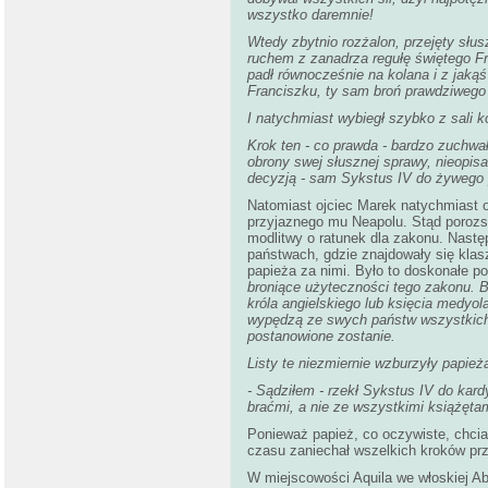
wszystko daremnie!
Wtedy zbytnio rozżalon, przejęty słu
ruchem z zanadrza regułę świętego F
padł równocześnie na kolana i z jakąś
Franciszku, ty sam broń prawdziwego p
I natychmiast wybiegł szybko z sali k
Krok ten - co prawda - bardzo zuchw
obrony swej słusznej sprawy, nieopis
decyzją - sam Sykstus IV do żywego p
Natomiast ojciec Marek natychmiast o
przyjaznego mu Neapolu. Stąd porozsy
modlitwy o ratunek dla zakonu. Nastę
państwach, gdzie znajdowały się klas
papieża za nimi. Było to doskonałe p
broniące użyteczności tego zakonu. By
króla angielskiego lub księcia medyol
wypędzą ze swych państw wszystkich
postanowione zostanie.
Listy te niezmiernie wzburzyły papież
- Sądziłem - rzekł Sykstus IV do kar
braćmi, a nie ze wszystkimi książętam
Ponieważ papież, co oczywiste, chcia
czasu zaniechał wszelkich kroków p
W miejscowości Aquila we włoskiej Ab