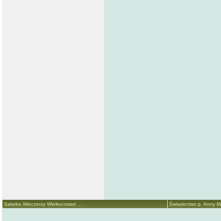
Sałatka Wieczerzy Wielkoczwart ...
Świadectwo p. Anny Mar