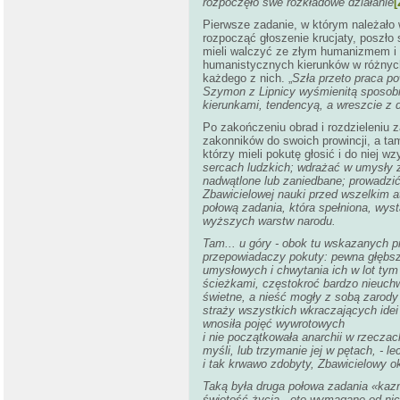
rozpoczęło swe rozkładowe działanie
[
Pierwsze zadanie, w którym należało
rozpocząć głoszenie krucjaty, poszło
mieli walczyć ze złym humanizmem i 
humanistycznych kierunków w różnych
każdego z nich. „
Szła przeto praca pow
Szymon z Lipnicy wyśmienitą sposob
kierunkami, tendencyą, a wreszcie z 
Po zakończeniu obrad i rozdzieleniu z
zakonników do swoich prowincji, a t
którzy mieli pokutę głosić i do niej wz
sercach ludzkich; wdrażać w umysły z
nadwątlone lub zaniedbane; prowadzić
Zbawicielowej nauki przed wszelkim a
połową zadania, która spełniona, wys
wyższych warstw narodu.
Tam... u góry - obok tu wskazanych p
przepowiadaczy pokuty: pewna głębsz
umysłowych i chwytania ich w lot tym 
ścieżkami, częstokroć bardzo nieuchwy
świetne, a nieść mogły z sobą zarody
straży wszystkich wkraczających idei i
wnosiła pojęć wywrotowych
i nie początkowała anarchii w rzeczach
myśli, lub trzymanie jej w pętach, - le
i tak krwawo zdobyty, Zbawicielowy o
Taką była druga połowa zadania «kaz
świętość życia - oto wymagane od ni