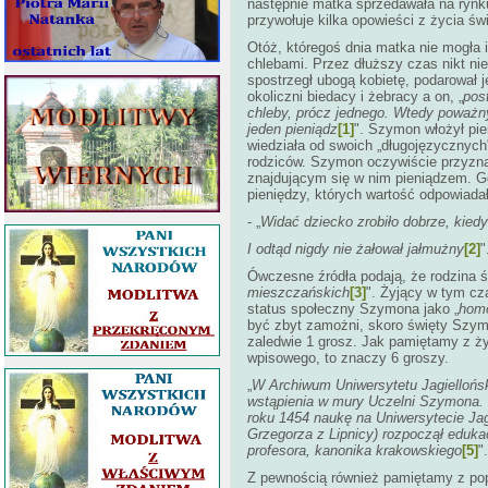
następnie matka sprzedawała na rynk
przywołuje kilka opowieści z życia ś
Otóż, któregoś dnia matka nie mogła
chlebami. Przez dłuższy czas nikt nie
spostrzegł ubogą kobietę, podarował 
okoliczni biedacy i żebracy a on, „
pos
chleby, prócz jednego. Wtedy poważny 
jeden pieniądz
[1]
". Szymon włożył pie
wiedziała od swoich „długojęzycznych
rodziców. Szymon oczywiście przyzna
znajdującym się w nim pieniądzem. Gd
pieniędzy, których wartość odpowiada
- „
Widać dziecko zrobiło dobrze, kiedy
I odtąd nigdy nie żałował jałmużny
[2]
"
Ówczesne źródła podają, że rodzina 
mieszczańskich
[3]
". Żyjący w tym cza
status społeczny Szymona jako „
homo
być zbyt zamożni, skoro święty Szym
zaledwie 1 grosz. Jak pamiętamy z ży
wpisowego, to znaczy 6 groszy.
„
W Archiwum Uniwersytetu Jagiellońs
wstąpienia w mury Uczelni Szymona. 
roku 1454 naukę na Uniwersytecie Jag
Grzegorza z Lipnicy) rozpoczął edukac
profesora, kanonika krakowskiego
[5]
".
Z pewnością również pamiętamy z pop