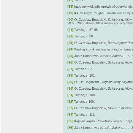
[17]
Tamże.
[18]
https://pl.wikipedia.org/wiki/Obserwancja
[19]
Ks. dr Alojzy Jougan,
Słownik kościelny ł
[20]
O. Czesław Bogdalski,
Szkice z dziejów
20.05. 2019 strona: https://www.sbc.org.pl/dl
[21]
Tamże
, s. 87-88.
[22]
Tamże, s. 88.
[23]
O. Czesław Bogdalski,
Bernardyni w Po
[24]
Według kroniki napisanej przez o. Jana 
[25]
Jan z Komorowa,
Kronika Zakonu...,
s. 1
[26]
O. Czesław Bogdalski,
Szkice z dziejów..
[27]
Tamże s. 92.
[28]
Tamże, s. 101.
[29]
O. Cz. Bogdalski,
Błogosławiony Szymon.
[30]
O. Czesław Bogdalski,
Szkice z dziejów..
[31]
Tamże, s. 108.
[32]
Tamże, s.109.
[33]
O. Czesław Bogdalski,
Szkice z dziejów..
[34]
Tamże, s. 111.
[35]
Kajetan Rajski,
Prawdziwy święty... czyli
[36]
Jan z Komorowa,
Kronika Zakonu...
, s. 