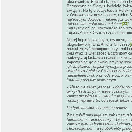
obserwantów. Kapituła ta połączona by
Bernardyna ze Sieny z kościoła świę
świątyni. Na tę uroczystość z Polski z
z Ostrowa oraz nasz bohater, ojciec S
najlepszym dowodem, jakiem już wów
zakonnych zaufaniem i miłością
[23]
".
i wszyscy oni po uroczystościach prze
i ojciec Anioł z Ostrowa zostali na mi
Na tej kapitule kolejnym, dwunastym 
błogosławiony, Brat Anioł z Chivasso
[
musiał złożyć homagium, czyli hołd o
celu wraz z większością członków ka
nadzwyczaj łaskawie i nawet przebacz
zapewniając go o swojej przychylności
jęli dziękować, papież wyciągnął praw
wikariusza Anioła z
Chivasso
zażądał
najzdolniejszych kaznodziejów, którzy 
krucyatę przeciw niewiernym.
- Ale to nie zaraz jeszcze; - dodał po
wszystkich krajach, równie zdolnych i
znowu się wkradła i zwrot ku pogaństwu
muszą naprawić to, co zepsuli także uc
Po tych słowach zasępił się papież.
Zrozumieli nasi jego smutek i zamyśl
humanizmu zamierzał użyć, by otoczy
zawsze tylko o humanizmie dodatnim
chrześcijańskim, a tu obok elity pr