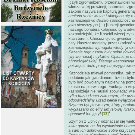
[czyli zgromadzeniu przedstawicieli w
władza w tej prowincji; natomiast zg
zakonu nazywa się kapitułą generalną 
ceniono sobie wielce i ubiegano się o
kaznodziejstwo dawało sposobność do r
jako pierwszy po
(...)
[funkcji gwardia
naszego bohatera kolejność była odw
kaznodziejski, że Kościół więcej zys
klasztorem. Chociaż ojciec gwardian 
cały klasztor mogłaby przeszkadzać w
kaznodziejska wymagała
wtedy
[a dzi
Kazania tego czasu były pełne dowodó
[wytworności]
i cytatów. Opierać je m
chrześcijańskiej. Dlatego kaznodziej
poświęcić dużo pracy na przygotowani
Kaznodzieja miewał pomocnika, tak z
podobnie jak gwardianem, trzeba było
było być powołanym najpierw na pomoc
czasie na pierwszego. Funkcja ta wiąz
kaznodzieja nie musiał spowiadać wie
tylko kaznodzieją zakonnym, ale prz
odpowiedzialny urząd pełnili wyłączni
Szymon był pierwszym, który przełama
wygłaszano do elity umysłowej Krako
opanował ten język
[13]
"
.
Szymon z Lipnicy odznaczał się wiel
kilka godzin na Jej wysławianie obra
a sam ich dobrowolnie sobie przyczyn
Franciszka „Kwadragezymę" [czyli post