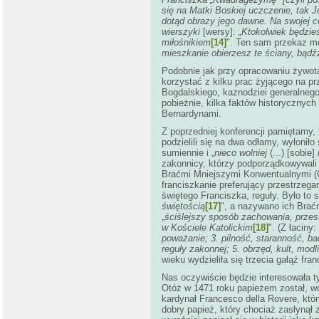
się na Matki Boskiej uczczenie, tak 
dotąd obrazy jego dawne. Na swojej ce
wierszyki
[wersy]:
„Ktokolwiek będzies
miłośnikiem
[14]
". Ten sam przekaz mo
mieszkanie obierzesz te ściany, bądź
Podobnie jak przy opracowaniu żywota
korzystać z kilku prac żyjącego na p
Bogdalskiego, kaznodziei generalneg
pobieżnie, kilka faktów historycznyc
Bernardynami.
Z poprzedniej konferencji pamiętamy,
podzielili się na dwa odłamy, wyłoniło
sumiennie i „
nieco wolniej
(...) [sobie]
zakonnicy, którzy podporządkowywali s
Braćmi Mniejszymi Konwentualnymi (O
franciszkanie preferujący przestrzega
świętego Franciszka, reguły. Było to s
świętością
[17]
", a nazywano ich Bra
„
ściślejszy sposób zachowania, prze
w Kościele Katolickim
[18]
".
(Z łaciny:
poważanie; 3. pilność, staranność, ba
reguły zakonnej; 5. obrzęd, kult, modl
wieku wydzieliła się trzecia gałąź f
Nas oczywiście będzie interesowała t
Otóż w 1471 roku papieżem został, w
kardynał Francesco della Rovere, któr
dobry papież, który chociaż zasłynął 