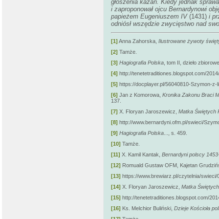
głoszenia kazań. Kiedy jednak sprawa 
i zaproponował ojcu Bernardynowi obj
papieżem Eugeniuszem IV
(1431)
i pr
odniósł wszędzie zwycięstwo nad swo
[1]
Anna Zahorska,
Ilustrowane żywoty święt
[2]
Tamże.
[3]
Hagiografia Polska
, tom II, dzieło zbior
[4]
http://tenetetraditiones.blogspot.com/2014
[5]
https://docplayer.pl/56040810-Szymon-z-li
[6]
Jan z Komorowa,
Kronika Zakonu Braci 
137.
[7]
X. Floryan Jaroszewicz,
Matka Świętych 
[8]
http://www.bernardyni.ofm.pl/swieci/Szy
[9]
Hagiografia Polska
..., s. 459.
[10]
Tamże.
[11]
X. Kamil Kantak,
Bernardyni polscy 1453
[12]
Romuald Gustaw OFM, Kajetan Grudzińsk
[13]
https://www.brewiarz.pl/czytelnia/swieci
[14]
X. Floryan Jaroszewicz,
Matka Świętych.
[15]
http://tenetetraditiones.blogspot.com/201
[16]
Ks. Melchior Buliński,
Dzieje Kościoła po