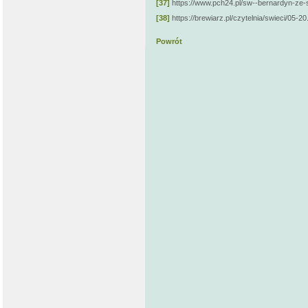
[37]
https://www.pch24.pl/sw--bernardyn-ze-s
[38]
https://brewiarz.pl/czytelnia/swieci/05-2
Powrót