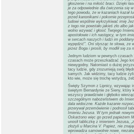
głoszenie i na miłość braci. Dzięki ł
je za odpowiednie dla ćwiczenia się w
tego powodu, że w kazaniach kazał lu
przed kanonikami i pokornie przepros
ludowi wspólnie wykrzykiwać imię Jezu
z tego nie powstało jakieś zło albo j
wolno wzywać i głosić Twojego Imienia
apostołowie i ich następcy, w tym imie
w sercach naszych i ludzi im poddanyc
wypędzić". Oni słysząc te słowa, ze 
przez Boga i prosili, by modlił się za 
Jednym ludziom w pewnych czasach bę
czasach może przeszkadzać Jego król
niewygodny. Natomiast o dużej przyzw
tacy ludzie, gdy zrozumieją swój błęd
samych. Jak widzimy, tacy ludzie żyli 
kto wie, może się trochę wstydzą, żeb
Święty Szymon z Lipnicy, wzywając i
świętym Bernardynie ze Sieny, który k
wszyscy prawdziwie i głęboko wierzący 
szczególnym nabożeństwem do Imienia 
dala widoczne. Każde kazanie rozpoc
przerywał przemówienie i podnosił tab
Imieniu Jezusa. W tym jednak nowym n
Oskarżono więc go przed papieżem 
unosił tabliczkę z imieniem Jezusa,
„
złożyli u Marcina V. Papież, nie znaj
wprowadza samowolnie nowe, niezatwi