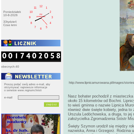
12
11
1
Poniedziałek
10
2
PM
10-8-2026
poniedziałek
9
3
33tydzień
8
4
Czas letni
7
5
6
obecnych:40
http://www.lipnicamurowana.pl/images/stori
Proszę podać swój adres e-mail, aby
otrzymywać najnowsze informacje
o serwisie www.regnumchristi
Nasz bohater pochodził z miasteczka 
e-mail
około 15 kilometrów od Bochni. Lipnic
to wieś gminna o nazwie Lipnica Mur
również dwie święte kobiety, jedna t
Urszula Ledóchowska, a druga, to jej
założycielka Zgromadzenia Sióstr Mis
Święty Szymon urodził się między rok
nazwiska, Anna i Grzegorz. Rodzina u