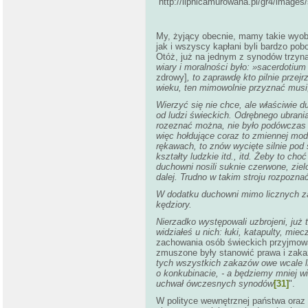
http://lipnicamurowana.pl/gr4/images
My, żyjący obecnie, mamy takie wyob
jak i wszyscy kapłani byli bardzo pobo
Otóż, już na jednym z synodów trzyn
wiary i moralności było: »sacerdoti
zdrowy]
, to zaprawdę kto pilnie prze
wieku, ten mimowolnie przyznać musi,
Wierzyć się nie chce, ale właściwie
od ludzi świeckich. Odrębnego ubrani
rozeznać można, nie było podówczas w
więc hołdujące coraz to zmiennej mod
rękawach, to znów wycięte silnie pod s
kształty ludzkie itd., itd. Żeby to ch
duchowni nosili suknie czerwone, ziel
dalej. Trudno w takim stroju rozpozn
W dodatku duchowni mimo licznych zaka
kędziory.
Nierzadko występowali uzbrojeni, już 
widziałeś u nich: łuki, katapulty, mie
zachowania osób świeckich przyjmowa
zmuszone były stanowić prawa i zaka
tych wszystkich zakazów owe wcale li
o konkubinacie, - a będziemy mniej wię
uchwał ówczesnych synodów
[31]
".
W polityce wewnętrznej państwa oraz 