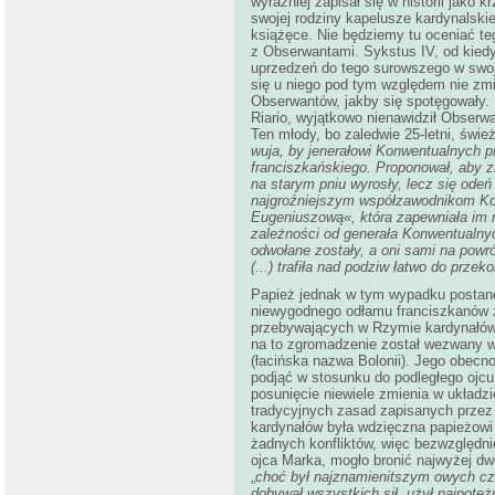
wyraźniej zapisał się w historii jako
swojej rodziny kapelusze kardynalskie
książęce. Nie będziemy tu oceniać te
z Obserwantami. Sykstus IV, od kiedy
uprzedzeń do tego surowszego w swoje
się u niego pod tym względem nie zmie
Obserwantów, jakby się spotęgowały. 
Riario, wyjątkowo nienawidził Obserw
Ten młody, bo zaledwie 25-letni, świ
wuja, by jenerałowi Konwentualnych 
franciszkańskiego. Proponował, aby z
na starym pniu wyrosły, lecz się ode
najgroźniejszym współzawodnikom Ko
Eugeniuszową«, która zapewniała im n
zależności od generała Konwentualnych.
odwołane zostały, a oni sami na powr
(...) trafiła nad podziw łatwo do prze
Papież jednak w tym wypadku postanow
niewygodnego odłamu franciszkanów z
przebywających w Rzymie kardynałów
na to zgromadzenie został wezwany w
(łacińska nazwa Bolonii). Jego obecno
podjąć w stosunku do podległego ojcu
posunięcie niewiele zmienia w układzie
tradycyjnych zasad zapisanych przez
kardynałów była wdzięczna papieżowi 
żadnych konfliktów, więc bezwzględni
ojca Marka, mogło bronić najwyżej dw
„
choć był najznamienitszym owych cz
dobywał wszystkich sił, użył najpotę