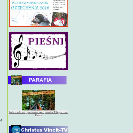
Internetowa, personalna parafia Chrystusa
Króla
ne