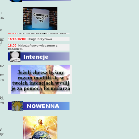
,
BIEŻĄCY PROGRAM TRANSMISJI
BEZPOŚREDNICH
(na żywo)
u
7:00
Msza święta
zać
15:00
Koronka do Bożego Miłosierdzia
we
15:15-16:00
Droga Krzyżowa
18:00
Nabożeństwo wieczorne z
jąc
kazaniem
j
10:00
Niedzielna Msza święta w miarę
możliwości ks. Piotra
zez
we
 że
e
ki,
zym
my
ego