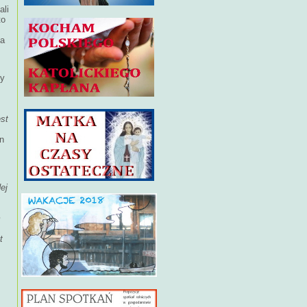
ali
to
ba
ty
est
an
ej
m
t