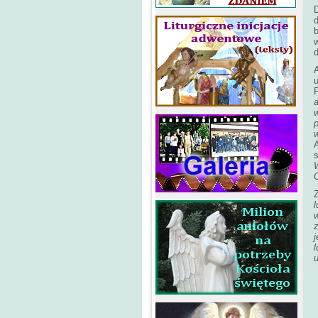
D
d
w
a
w
p
A
s
Z
j
l
u