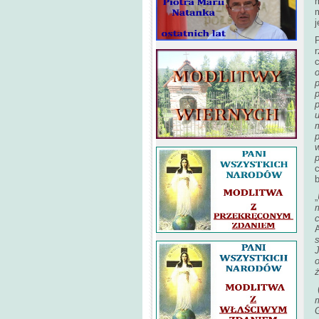
m
P
r
c
p
p
u
p
w
c
b
„
m
A
o
(