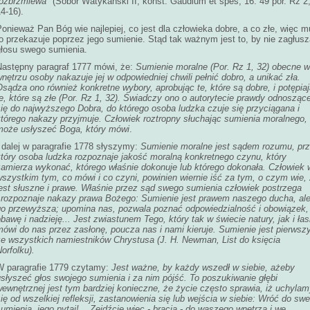
rozbrzmiewa
" (Sobór Watykański II, konst. Gaudium et spes, 16. 49 por. Rz 2
4-16).
onieważ Pan Bóg wie najlepiej, co jest dla człowieka dobre, a co złe, więc m
o przekazuje poprzez jego sumienie. Stąd tak ważnym jest to, by nie zagłus
głosu swego sumienia.
Następny paragraf 1777 mówi, że:
Sumienie moralne (Por. Rz 1, 32) obecne 
nętrzu osoby nakazuje jej w odpowiedniej chwili pełnić dobro, a unikać zła.
sądza ono również konkretne wybory, aprobując te, które są dobre, i potępia
e, które są złe (Por. Rz 1, 32). Świadczy ono o autorytecie prawdy odnoszące
się do najwyższego Dobra, do którego osoba ludzka czuje się przyciągana i
którego nakazy przyjmuje. Człowiek roztropny słuchając sumienia moralnego,
może usłyszeć Boga, który mówi
.
 dalej w paragrafie 1778 słyszymy:
Sumienie moralne jest sądem rozumu, pr
który osoba ludzka rozpoznaje jakość moralną konkretnego czynu, który
zamierza wykonać, którego właśnie dokonuje lub którego dokonała. Człowiek 
szystkim tym, co mówi i co czyni, powinien wiernie iść za tym, o czym wie,
jest słuszne i prawe. Właśnie przez sąd swego sumienia człowiek postrzega
i rozpoznaje nakazy prawa Bożego: Sumienie jest prawem naszego ducha, al
go przewyższa; upomina nas, pozwala poznać odpowiedzialność i obowiązek,
bawę i nadzieję... Jest zwiastunem Tego, który tak w świecie natury, jak i łas
mówi do nas przez zasłonę, poucza nas i nami kieruje. Sumienie jest pierws
ze wszystkich namiestników Chrystusa (J. H. Newman, List do księcia
orfolku).
W paragrafie 1779 czytamy:
Jest ważne, by każdy wszedł w siebie, ażeby
słyszeć głos swojego sumienia i za nim pójść. To poszukiwanie głębi
ewnętrznej jest tym bardziej konieczne, że życie często sprawia, iż uchyla
ię od wszelkiej refleksji, zastanowienia się lub wejścia w siebie: Wróć do sw
umienia, jego pytaj!... Zejdźcie więc - bracia - do waszego wnętrza i we