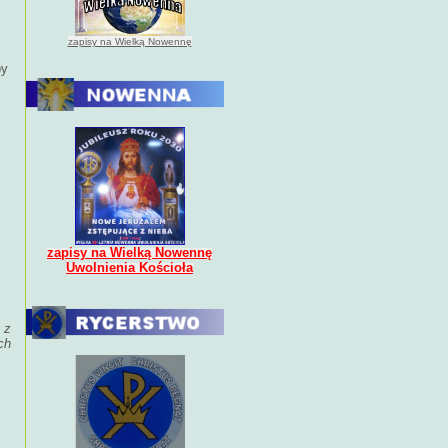
zapisy na Wielką Nowennę
by
zapisy na Wielką Nowennę
Uwolnienia Kościoła
 z
ch