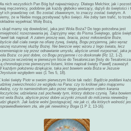
la nich wszystkich Pan Bóg był najważniejszy. Dlatego Melchior, jak i pozost
waj męczennicy, podobnie jak każdy głęboko wierzący, dążyli do świętości i 
był ich prawdziwy cel. Bo zostać zbawionym, to znaczy zostać świętym. A
iemy, że w Niebie mogą przebywać tylko święci. Ale żeby tam trafić, to trze
dokładnie wypełniać Wolę Bożą.
A skąd mamy się dowiedzieć, jaka jest Wola Boża? Do tego potrzebna jest
umiejętność rozeznawania jej. Zajrzyjmy więc do Pisma Świętego, gdzie świę
Paweł tak napisał:
A zatem proszę was, bracia, przez miłosierdzie Boże,
byście dali ciała swoje na ofiarę żywą, świętą, Bogu przyjemną, jako wyraz
aszej rozumnej służby Bożej. Nie bierzcie więc wzoru z tego świata, lecz
rzemieniajcie się przez odnawianie umysłu, abyście umieli rozpoznać, jaka j
wola Boża: co jest dobre, co Bogu przyjemne i co doskonałe
(Rz 12, 1-2).
 jeszcze wcześniej w pierwszym liście do Tesaloniczan [listy do Tesalonicz
ą chronologicznie pierwszymi listami, które napisał święty Paweł] zauważył:
W każdym położeniu dziękujcie, taka jest bowiem wola Boża w Jezusie
Chrystusie względem was
(1 Tes 5, 18).
 kolei święty Piotr w swoim pierwszym liście tak radzi:
Bądźcie poddani każd
ludzkiej zwierzchności ze względu na Pana: czy to królowi jako mającemu
władzę,
czy to namiestnikom jako przez niego posłanym celem karania
złoczyńców, udzielania zaś pochwały tym, którzy dobrze czynią.
Taka bowie
est wola Boża, abyście przez dobre uczynki zmusili do milczenia niewiedzę
udzi głupich.
Jak ludzie wolni [postępujcie], nie jak ci, dla których wolność jes
sprawiedliwieniem zła, ale jak niewolnicy Boga
(1 P 2, 13-16).