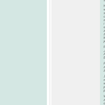
i
d
z
ż
j
B
o