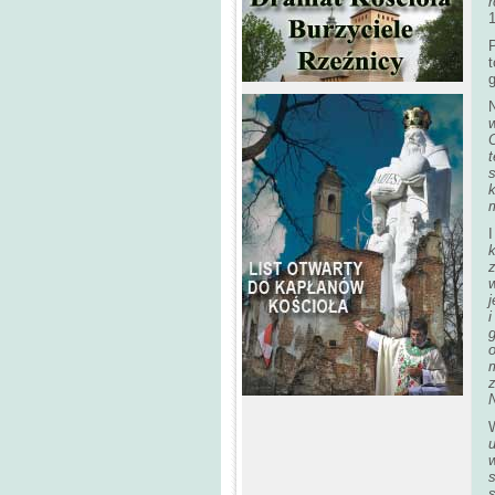
1
P
t
w
O
t
I
w
o
N
u
w
s
s