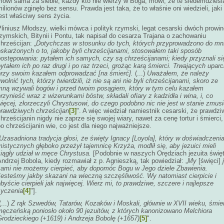
mówi sama za siebie, każdy kto nie wierzy w Boga, mówi, że te siedemdziesi
ilionów zginęło bez sensu. Prawda jest taka, że to właśnie oni wiedzieli, jaki
jest właściwy sens życia.
liniusz Młodszy, wielki mówca i polityk rzymski, legat cesarski dwóch prowin
zymskich, Bitynii i Pontu, tak napisał do cesarza Trajana o zachowaniu
hrześcijan: „
Dotychczas w stosunku do tych, których przyprowadzono do mn
oskarżonych o to, jakoby byli chrześcijanami, stosowałem taki sposób
ostępowania: pytałem ich samych, czy są chrześcijanami; kiedy przy­znali si
ytałem ich po raz drugi i po raz trzeci, grożąc karą śmierci. Trwających uparc
przy swoim kazałem odprowadzać [na śmierć].
(...)
Uważałem, że należy
wolnić tych, którzy twierdzili, iż nie są ani nie byli chrześcijanami, skoro ze
mną wzywali bogów i przed twoim posągiem, który w tym celu kazałem
rzynieść wraz z wizerunkami bóstw, składali ofiary z kadzidła i wina, i, co
ięcej, złorzeczyli Chrystusowi, do czego podobno nic nie jest w stanie zmus
prawdziwych chrześcijan
[3]
". A więc wiedział namiestnik cesarski, że prawdzi
hrześcijanin nigdy nie zaprze się swojej wiary, nawet za cenę tortur i śmierci,
o chrześcijanin wie, co jest dla niego najważniejsze.
Uzasadniona tradycja głosi, że święty Ignacy [Loyola], który w doświadczeni
istycznych głęboko przeżył tajemnicę Krzyża, modlił się, aby jezuici mieli
ciągły udział w męce Chrystusa.
[Podobnie w naszych Orędziach jezuita świę
ndrzej Bobola, kiedy rozmawiał z p. Agnieszką, tak powiedział: „
My
[święci]
j
sami nie możemy cierpieć, aby dopomóc Bogu w Jego dziele Zbawienia.
Jesteśmy jakby skazani na wieczną szczęśliwość. Wy natomiast cierpicie i
byście cierpieli jak najwięcej. Wierz mi, to prawdziwe, szczere i najlepsze
życzenia
[4]
"].
...)
Z rąk Szwedów, Tatarów, Kozaków i Moskali, głównie w XVII wieku, śmie
męczeńską poniosło około 90 jezuitów, z których kanonizowano Melchiora
Grodzieckiego (+1619) i Andrzeja Bobolę (+1657)
[5]
".