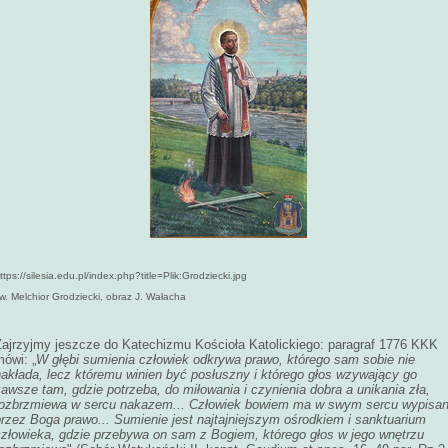
ttps://silesia.edu.pl/index.php?title=Plik:Grodziecki.jpg
w. Melchior Grodziecki, obraz J. Wałacha
Zajrzyjmy jeszcze do Katechizmu Kościoła Katolickiego: paragraf 1776 KKK
ówi: „
W głębi sumienia człowiek odkrywa prawo, którego sam sobie nie
nakłada, lecz któremu winien być posłuszny i którego głos wzywający go
awsze tam, gdzie potrzeba, do miłowania i czynienia dobra a unikania zła,
rozbrzmiewa w sercu nakazem... Człowiek bowiem ma w swym sercu wypisa
rzez Boga prawo... Sumienie jest najtajniejszym ośrodkiem i sanktuarium
człowieka, gdzie przebywa on sam z Bogiem, którego głos w jego wnętrzu