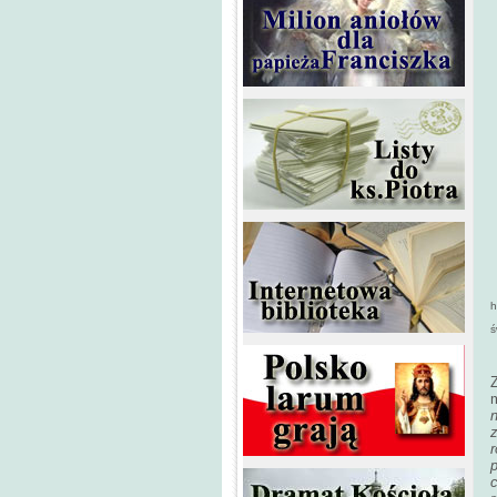
h
ś
m
z
p