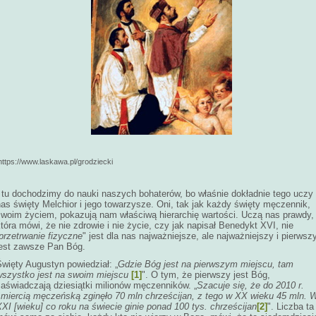
ttps://www.laskawa.pl/grodziecki
I tu dochodzimy do nauki naszych bohaterów, bo właśnie dokładnie tego uczy
as święty Melchior i jego towarzysze. Oni, tak jak każdy święty męczennik,
swoim życiem, pokazują nam właściwą hierarchię wartości. Uczą nas prawdy,
tóra mówi, że nie zdrowie i nie życie, czy jak napisał Benedykt XVI, nie
przetrwanie fizyczne
" jest dla nas najważniejsze, ale najważniejszy i pierwsz
jest zawsze Pan Bóg.
więty Augustyn powiedział: „
Gdzie Bóg jest na pierwszym miejscu, tam
wszystko jest na swoim miejscu
[1]
". O tym, że pierwszy jest Bóg,
zaświadczają dziesiątki milionów męczenników. „
Szacuje się, że do 2010 r.
śmiercią męczeńską zginęło 70 mln chrześcijan, z tego w XX wieku 45 mln. 
XI [wieku] co roku na świecie ginie ponad 100 tys. chrześcijan
[2]
". Liczba ta