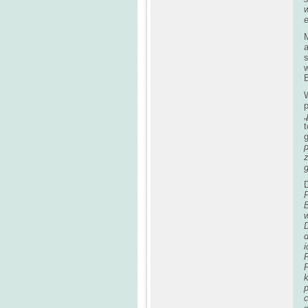
w
e
B
p
„
t
P
B
i
k