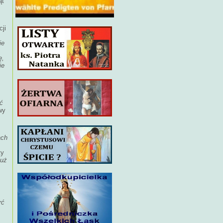
ąt
cji
ie
ę,
ie
ić
wy
ach
ty
uż
rć