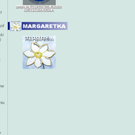
zapisy do RYCERSTWA JEZUSA
CHRYSTUSA KRÓLA
st
ził
ki
j
:
zne
niu
e