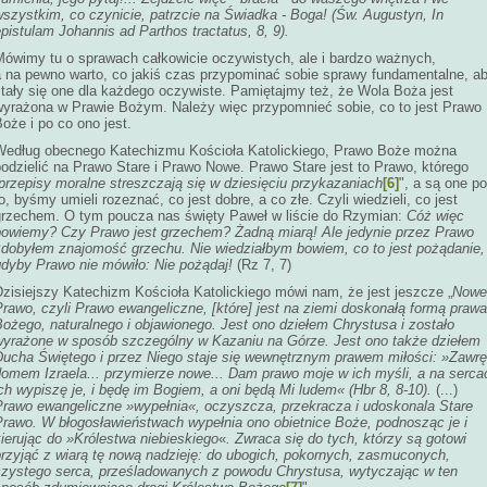
szystkim, co czynicie, patrzcie na Świadka - Boga! (Św. Augustyn, In
pistulam Johannis ad Parthos tractatus, 8, 9).
Mówimy tu o sprawach całkowicie oczywistych, ale i bardzo ważnych,
a na pewno warto, co jakiś czas przypominać sobie sprawy fundamentalne, a
stały się one dla każdego oczywiste. Pamiętajmy też, że Wola Boża jest
wyrażona w Prawie Bożym. Należy więc przypomnieć sobie, co to jest Prawo
oże i po co ono jest.
Według obecnego Katechizmu Kościoła Katolickiego, Prawo Boże można
odzielić na Prawo Stare i Prawo Nowe. Prawo Stare jest to Prawo, którego
przepisy moralne streszczają się w dziesięciu przykazaniach
[6]
", a są one po
o, byśmy umieli rozeznać, co jest dobre, a co złe. Czyli wiedzieli, co jest
grzechem. O tym poucza nas święty Paweł w liście do Rzymian:
Cóż więc
powiemy? Czy Prawo jest grzechem? Żadną miarą! Ale jedynie przez Prawo
zdobyłem znajomość grzechu. Nie wiedziałbym bowiem, co to jest pożądanie,
gdyby Prawo nie mówiło: Nie pożądaj!
(Rz 7, 7)
Dzisiejszy Katechizm Kościoła Katolickiego mówi nam, że jest jeszcze „
Nowe
rawo, czyli Prawo ewangeliczne, [które] jest na ziemi doskonałą formą prawa
ożego, naturalnego i objawionego. Jest ono dziełem Chrystusa i zostało
wyrażone w sposób szczególny w Kazaniu na Górze. Jest ono także dziełem
Ducha Świętego i przez Niego staje się wewnętrznym prawem miłości: »Zawrę
domem Izraela... przymierze nowe... Dam prawo moje w ich myśli, a na serca
ch wypiszę je, i będę im Bogiem, a oni będą Mi ludem« (Hbr 8, 8-10).
(...)
Prawo ewangeliczne »wypełnia«, oczyszcza, przekracza i udoskonala Stare
Prawo. W błogosławieństwach wypełnia ono obietnice Boże, podnosząc je i
ierując do »Królestwa niebieskiego
«
. Zwraca się do tych, którzy są gotowi
przyjąć z wiarą tę nową nadzieję: do ubogich, pokornych, zasmuconych,
czystego serca, prześladowanych z powodu Chrystusa, wytyczając w ten