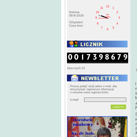
12
11
1
Sobota
10
2
AM
08-8-2026
sobota
9
3
32tydzień
8
4
Czas letni
7
5
6
obecnych:21
h
Proszę podać swój adres e-mail, aby
n
otrzymywać najnowsze informacje
o serwisie www.regnumchristi
k
e-mail
„
Ś
X