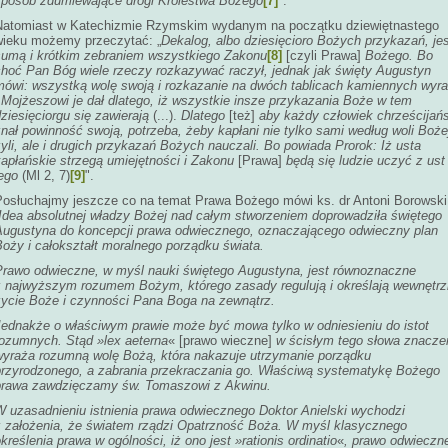
sposób zdumiewające drogi Królestwa Bożego
[7]
".
Natomiast w Katechizmie Rzymskim wydanym na początku dziewiętnastego
wieku możemy przeczytać: „
Dekalog, albo dziesięcioro Bożych przykazań, je
sumą i krótkim zebraniem wszystkiego Zakonu
[8]
[czyli Prawa]
Bożego. Bo
choć Pan Bóg wiele rzeczy rozkazywać raczył, jednak jak święty Augustyn
mówi: wszystką wolę swoją i rozkazanie na dwóch tablicach kamiennych wyra
 Mojżeszowi je dał dlatego, iż wszystkie insze przykazania Boże w tem
ziesięciorgu się zawierają
(...).
Dlatego
[też]
aby każdy człowiek chrześcijańs
nał powinność swoją, potrzeba, żeby kapłani nie tylko sami według woli Boże
yli, ale i drugich przykazań Bożych nauczali. Bo powiada Prorok: Iż usta
kapłańskie strzegą umiejętności i Zakonu
[Prawa]
będą się ludzie uczyć z ust
ego
(Ml 2, 7)
[9]
".
Posłuchajmy jeszcze co na temat Prawa Bożego mówi ks. dr Antoni Borowski
„Idea absolutnej władzy Bożej nad całym stworzeniem doprowadziła świętego
Augustyna do koncepcji prawa odwiecznego, oznaczającego odwieczny plan
oży i całokształt moralnego porządku świata.
Prawo odwieczne, w myśl nauki świętego Augustyna, jest równoznaczne
z najwyższym rozumem Bożym, którego zasady regulują i określają wewnętr
życie Boże i czynności Pana Boga na zewnątrz.
Jednakże o właściwym prawie może być mowa tylko w odniesieniu do istot
rozumnych. Stąd »
lex aeterna
«
[prawo wieczne]
w ścisłym tego słowa znacze
wyraża rozumną wolę Bożą, która nakazuje utrzymanie porządku
przyrodzonego, a zabrania przekraczania go. Właściwą systematykę Bożego
prawa zawdzięczamy św. Tomaszowi z Akwinu.
W uzasadnieniu istnienia prawa odwiecznego Doktor Anielski wychodzi
z założenia, że światem rządzi Opatrzność Boża. W myśl klasycznego
kreślenia prawa w ogólności, iż ono jest »
rationis
ordinatio
«
, prawo odwieczn