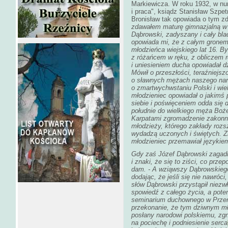
Markiewicza. W roku 1932, w n
i praca", ksiądz Stanisław Szpe
Bronisław tak opowiada o tym zd
zdawałem maturę gimnazjalną w 
Dąbrowski, zadyszany i cały bla
opowiada mi, że z całym gronem 
młodzieńca wiejskiego lat 16. B
z różańcem w ręku, z obliczem 
i uniesieniem ducha opowiadał d
Mówił o przeszłości, teraźniejsz
o sławnych mężach naszego nar
o zmartwychwstaniu Polski i wie
młodzieniec opowiadał o jakimś 
siebie i poświęceniem odda się d
południe do wielkiego męża Boże
Karpatami zgromadzenie zakonn
młodzieży, którego zakłady rozsz
wydadzą uczonych i świętych. Zn
młodzieniec przemawiał językie
Gdy zaś Józef Dąbrowski zagadn
i znaki, że się to ziści, co prz
dam. - A wziąwszy Dąbrowskiego 
dodając, że jeśli się nie nawróc
słów Dąbrowski przystąpił niezw
spowiedź z całego życia, a pot
seminarium duchownego w Przemy
przekonanie, że tym dziwnym mło
posłany narodowi polskiemu, z
na pociechę i podniesienie serca