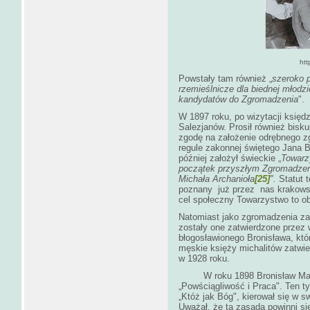
htt
Powstały tam również „
szeroko p
rzemieślnicze dla biednej młodz
kandydatów do Zgromadzenia
".
W 1897 roku, po wizytacji księ
Salezjanów. Prosił również bisk
zgodę na założenie odrębnego z
regule zakonnej świętego Jana Bo
później założył świeckie „
Towar
początek przyszłym Zgromadz
Michała Archanioła
[25]
".
Statut 
poznany już przez nas krakows
cel społeczny Towarzystwo to ob
Natomiast jako zgromadzenia za
zostały one zatwierdzone przez 
błogosławionego Bronisława, któ
męskie księży michalitów zatwie
w 1928 roku.
W roku 1898 Bronisław Marki
„Powściągliwość i Praca". Ten ty
„Któż jak Bóg", kierował się w s
Uważał, że tą zasadą powinni się