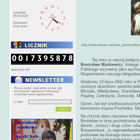
12
11
1
czwartek
10
2
AM
06-8-2026
czwartek
9
3
32tydzień
8
4
Czas letni
7
5
6
http://www.vatican.va/news_services/lit
Tej nocy w naszej pielgrzymc
Bronisław Markiewicz
, którego
Polskiego wzywamy jako wychowa
obecnych:36
Wspomnienie naszego błogosław
Urodzony 13 lipca 1842 roku w P
szóstym dzieckiem spośród jeden
Proszę podać swój adres e-mail, aby
Michała, Władysława, Stanisław
otrzymywać najnowsze informacje
o serwisie www.regnumchristi
Paulinę, Celestynę, Domicelę, Ma
e-mail
Ojciec Jan był średniozamożnym
burmistrza miasta Pruchnika. Ma
Na chrzcie dano naszemu bohate
Bronisław to imię pochodzenia s
(bronić, strzec) i drugi człon -
sła
Bonawentura, „
to najprawdopodo
podstawie łacińskiego bona ven
święty Kościoła katolickiego, ży