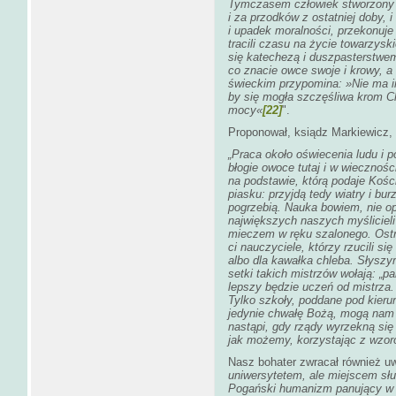
Tymczasem człowiek stworzony do
i za przodków z ostatniej doby, i
i upadek moralności, przekonuje
tracili czasu na życie towarzysk
się katechezą i duszpasterstwem
co znacie owce swoje i krowy, a
świeckim przypomina: »Nie ma i
by się mogła szczęśliwa krom Ch
mocy«
[22]
".
Proponował, ksiądz Markiewicz, 
„Praca około oświecenia ludu i 
błogie owoce tutaj i w wiecznoś
na podstawie, którą podaje Kośc
piasku: przyjdą tedy wiatry i bu
pogrzebią. Nauka bowiem, nie opa
największych naszych myślicieli
mieczem w ręku szalonego. Ostr
ci nauczyciele, którzy rzucili si
albo dla kawałka chleba. Słyszym
setki takich mistrzów wołają: „
lepszy będzie uczeń od mistrza. 
Tylko szkoły, poddane pod kieru
jedynie chwałę Bożą, mogą nam 
nastąpi, gdy rządy wyrzekną si
jak możemy, korzystając z wzoró
Nasz bohater zwracał również uw
uniwersytetem, ale miejscem sł
Pogański humanizm panujący w s