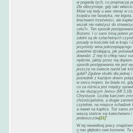
w pogardę tych, co propinacyę p
Złe olbrzymieje, gdy taki właści
Mówi się tedy u was nieraz w cz
księdza nie fanatyka, nie bigota
bractwami trzeźwości, ale kapła
wszak nie należysz do stowarzys
celu?«. Ten sposób postępowani
Bożemi. I ci sami śmią potem prz
zdolni są do szlachetnych czynó
posady w kościele lub w kraju !
przymioty wina pokrzepiającego si
powolnie działająca, jak poświa
dowodzi. Z niej to chłop nasz su
nędznie, jakby przez nią dopiero
sposób postępowania nie jest w
jeszcze na świecie naród tak k
gubił? Zgubne skutki dla jednej i 
pośrednik z każdym dniem potęż
w sercu mojem, bo biada mi, gdy
co za różnica jest między spra
a nie służącym Jemu« (Ml 3,18).
Chrystusie. Liczbę karczem zmn
chrześcijańskie, a drugie zamień
czytelnie, na miejsce schadzek
a nawet na kaplice. Toż samo zró
waszą stańcie się katechetami 
proboszczów
[21]
".
W tej niewielkiej pracy znajdzie
u nas głęboko swe korzenie. Ta 