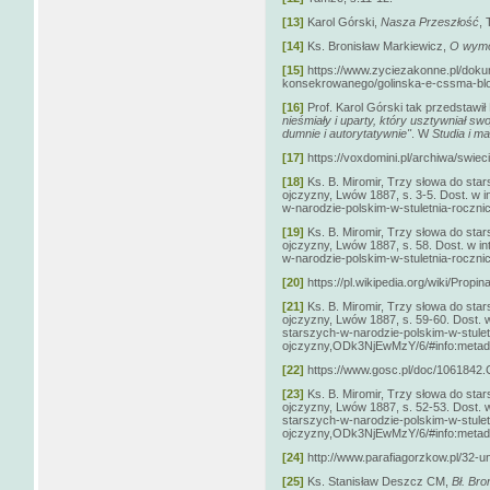
[13]
Karol Górski,
Nasza Przeszłość
, 
[14]
Ks. Bronisław Markiewicz,
O wymo
[15]
https://www.zyciezakonne.pl/dokume
konsekrowanego/golinska-e-cssma-blo
[16]
Prof. Karol Górski tak przedstawił
nieśmiały i uparty, który usztywniał
dumnie i autorytatywnie
"
. W
Studia i m
[17]
https://voxdomini.pl/archiwa/swiec
[18]
Ks. B. Miromir, Trzy słowa do star
ojczyzny, Lwów 1887, s. 3-5. Dost. w in
w-narodzie-polskim-w-stuletnia-roczn
[19]
Ks. B. Miromir, Trzy słowa do star
ojczyzny, Lwów 1887, s. 58. Dost. w int
w-narodzie-polskim-w-stuletnia-roczn
[20]
https://pl.wikipedia.org/wiki/Propin
[21]
Ks. B. Miromir, Trzy słowa do star
ojczyzny, Lwów 1887, s. 59-60. Dost. w 
starszych-w-narodzie-polskim-w-stulet
ojczyzny,ODk3NjEwMzY/6/#info:metad
[22]
https://www.gosc.pl/doc/1061842
[23]
Ks. B. Miromir, Trzy słowa do star
ojczyzny, Lwów 1887, s. 52-53. Dost. w 
starszych-w-narodzie-polskim-w-stulet
ojczyzny,ODk3NjEwMzY/6/#info:metad
[24]
http://www.parafiagorzkow.pl/32-u
[25]
Ks. Stanisław Deszcz CM,
Bł. Bron