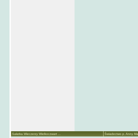
Sałatka Wieczerzy Wielkoczwart ...
Świadectwo p. Anny Mari