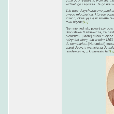
6 mil od Przemyśla. Również inni
widzieli go i słyszeli. Ja go nie 
Tak więc dotychczasowe przekaz
owego młodzieńca, którego poja
losach, okazują się w świetle t
roku błędne
[12]
"
.
Niemniej jednak, powyższy opis 
Bronisława Markiewicza, że nast
pierwsze
«, [które]
miało miejsce
odzyskał wiarę, lub w roku 1863
do seminarium
.[Natomiast]
»
naw
przed decyzją wstąpienia do sal
rekolekcyjne, z kilkunastu lat
[13