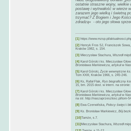
ostatnie straszne wojny, wielkie 
postawę i wytrwałość w wierze w
zarazem jego wielką i świetną p
trzymać? Z Bogiem i Jego Kości
zdradzą
«
- oto jego słowa sprzed
[1]
https://www.mzsp.pl/aktualnosci.p
[2]
Henryk Fros SJ, Franciszek Sowa
Kraków 1982, s. 154.
[3]
Mieczysław Stachura,
Wszedł międ
[4]
Karol Górski i ks. Mieczysław Głow
Bronisława Markiewicza
, artykuł w
Nas
[5]
Karol Górski,
Życie wewnętrzne ks.
Tom XXIII, Kraków 1966, s. 245-246.
[6]
Ks, Rafał Flak,
Rys biograficzny ks
15, bm. 2015 dost. w intern. na stroni
[7]
Karol Górski i ks. Mieczysław Głow
Bronisława Markiewicza
, artykuł w
Nas
na str. http://naszaprzeszlosc.pl/tom-5
[8]
Ewa Czerwińska,
Polscy święci i b
[9]
Ks. Bronisław Markiewicz,
Bój bez
[10]
Tamże, s.7.
[11]
Mieczysław Stachura,
Wszedł międ
[12]
Tamże, s.11-12.