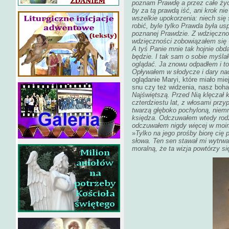
poznam Prawdę a przez całe życi
by za tą prawdą iść, ani krok ni
wszelkie upokorzenia: niech się 
robić, byle tylko Prawda była us
poznanej Prawdzie. Z wdzięcznoś
wdzięczności zobowiązałem się -
A tyś Panie mnie tak hojnie obda
będzie. I tak sam o sobie myśla
oglądać. Ja znowu odpadłem i to k
Opływałem w słodycze i dary n
oglądanie Maryi, które miało mie
snu czy też widzenia, nasz bohat
Najświętszą. Przed Nią klęczał k
czterdziestu lat, z włosami prz
twarzą głęboko pochyloną, niemn
księdza. Odczuwałem wtedy rodza
odczuwałem nigdy więcej w moim
»
Tylko na jego prośby biorę cię
słowa. Ten sen stawał mi wytrw
moralną, że ta wizja powtórzy si