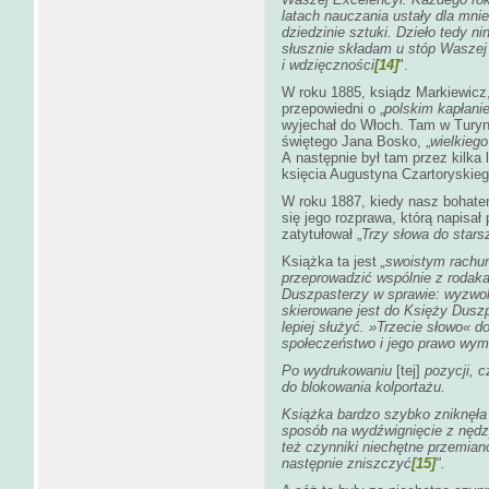
latach nauczania ustały dla mnie 
dziedzinie sztuki. Dzieło tedy n
słusznie składam u stóp Waszej 
i wdzięczności
[14]
".
W roku 1885, ksiądz Markiewicz
przepowiedni o „
polskim kapłani
wyjechał do Włoch. Tam w Turyni
świętego Jana Bosko, „
wielkiego
A następnie był tam przez kilka
księcia Augustyna Czartoryskieg
W roku 1887, kiedy nasz bohate
się jego rozprawa, którą napisa
zatytułował „
Trzy słowa do stars
Książka ta jest
„swoistym rachunk
przeprowadzić wspólnie z rodak
Duszpasterzy w sprawie: wyzwole
skierowane jest do Księży Duszp
lepiej służyć.
»
Trzecie słowo
«
do
społeczeństwo i jego prawo wym
Po wydrukowaniu
[tej]
pozycji, c
do blokowania kolportażu.
Książka bardzo szybko zniknęła 
sposób na wydźwignięcie z nędzy,
też czynniki niechętne przemian
następnie zniszczyć
[15]
".