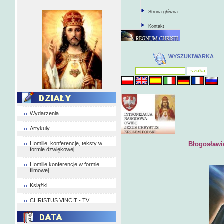
Strona główna
Kontakt
WYSZUKIWARKA
Wydarzenia
Artykuły
Homilie, konferencje, teksty w
Błogosławi
formie dzwiękowej
Homilie konferencje w formie
filmowej
Książki
CHRISTUS VINCIT - TV