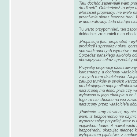
Taki dochód zapewniali wam propi
środkach". Odmieńcież to więc t
właściciel propinacyi nie wiele n
przeciwnie nieraz jeszcze traci
w demoralizacyi ludu dostaje ni
Tu warto przypomnieć, ten zapom
dokładniej zrozumieli o co chod
„Propinacja (łac. propinatio) - 
produkcji i sprzedaży piwa, gorza
sprowadzania tych wyrobów z inn
Sprzedaż pańskiego alkoholu odb
obowiązywał zakaz sprzedaży ob
Przywilej propinacji dzierżawion
karczmarzy, a dochody właściciel
z innych form działalności. Nie
zakupu trunków w swoich karczm
produkujących napoje alkoholowe
narzuconej mu ilości piwa czy wó
wylewano w jego chałupie a on i 
tego że nie chciano na wsi zawi
narzucony przez właściciela dób
„Powiecie: »my niewinni, my ni
wam, iż bezpośrednio nie czynici
wypuszczając przywilej wasz w d
»pijawkom ludu«. A nawet wielu 
bezpośredni, okazując niechęć ka
wytępieniem pijaństwa, z zacho