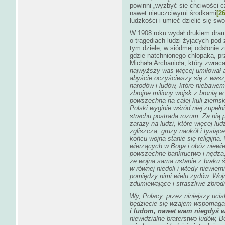
powinni „wyzbyć się chciwości c
nawet nieuczciwymi środkami
[26
ludzkości i umieć dzielić się sw
W 1908 roku wydał drukiem dram
o tragediach ludzi żyjących po
tym dziele, w siódmej odsłonie 
gdzie natchnionego chłopaka, pr
Michała Archanioła, który zwraca
najwyższy was więcej umiłował an
abyście oczyściwszy się z wasz
narodów i ludów, które niebawem 
zbrojne miliony wojsk z bronią w
powszechna na całej kuli ziemski
Polski wyginie wśród niej zupełni
strachu postrada rozum. Za nią p
zarazy na ludzi, które więcej lu
zgliszcza, gruzy naokół i tysią
końcu wojna stanie się religijn
wierzących w Boga i obóz niewi
powszechne bankructwo i nędza, j
że wojna sama ustanie z braku ś
w równej niedoli i wtedy niewier
pomiędzy nimi wielu żydów. Wo
zdumiewające i straszliwe zbrod
Wy, Polacy, przez niniejszy ucisk
będziecie się wzajem wspomagal
i ludom, nawet wam niegdyś 
niewidzialne braterstwo ludów, B