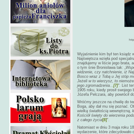
http
Wyjaśnienie kim był ten ksiądz 
Najświętsza wzięła pod specjaln
znajdujemy w liście jego brata,
o tym śnie Bronisława tak: „
Wspo
widzenie, czy natchnienie, iż N
Bosco wraz z Tobą u Jej stóp mo
Jeżeli w to wierzysz, to niemoż
jego zgromadzenia...
[7]
".
List t
1905 roku, kiedy prosił swojeg
Józefa Pelczara, aby powrócił 
Wróćmy jeszcze na chwilę do teg
Boga, aby dał mu się poznać. Ot
wielką światłością wewnętrzną, 
Kościół święty do wierzenia pod
z całego życia
[8]
".
Natomiast w dniu 3 maja roku 18
wydarzenie, które zdecydowało 