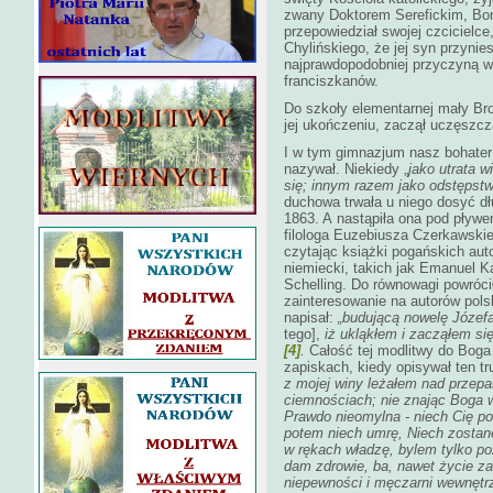
zwany Doktorem Serefickim, Bon
przepowiedział swojej czcicielc
Chylińskiego, że jej syn przynie
najprawdopodobniej przyczyną w
franciszkanów.
Do szkoły elementarnej mały Br
jej ukończeniu, zaczął uczęszc
I w tym gimnazjum nasz bohater 
nazywał. Niekiedy „
jako utrata 
się; innym razem jako odstępstwo
duchowa trwała u niego dosyć dłu
1863. A nastąpiła ona pod pływ
filologa Euzebiusza Czerkawskie
czytając książki pogańskich aut
niemiecki, takich jak Emanuel K
Schelling. Do równowagi powróci
zainteresowanie na autorów polsk
napisał:
„budującą nowelę Józefa
tego],
iż ukląkłem i zacząłem się 
[4]
.
Całość tej modlitwy do Boga
zapiskach, kiedy opisywał ten 
z mojej winy leżałem nad przepa
ciemnościach; nie znając Boga w
Prawdo nieomylna - niech Cię p
potem niech umrę, Niech zostanę
w rękach władzę, bylem tylko po
dam zdrowie, ba, nawet życie zar
niepewności i męczarni wewnętrzn