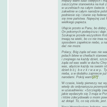
między wami ludzi świętych i mą
zaszczytne stanowiska na kuli 
w uczelniach na całym świecie.
zakwitnie w całym narodzie pols
podniesie się i stanie się federa
się inne państwa. Najwyżej zaś 
wielkiego papieża.
Ufajcie przeto w Panu, bo dobry 
On pokornych podwyższa i daje i
Szukajcie przede wszystkim Kró
trwają na wieki, bo co nie trwa 
sposobem zapełnicie niebo, a na 
dać nie może.
Polacy, Bóg żąda od was nie walk
polach bitew w chwilach stanowc
i znojnego na każdy dzień, szcz
żąda od was walki w duchu Chr
was, abyście każdy na swoim st
dzień b ó j b e z k r w a w y
.
Ty
nieba, a w dodatku zajmiecie ju
narodami. Pokój wam!
[27]
".
W czasie, kiedy pierwszy raz w
wtedy do ordynariusza przemyski
w uzasadnieniu:
»
Szczegóły zawa
jakie wydarzyło się 3 maja w Pr
i które zdecydowało o moim powo
aż dotąd. To, co się ziściło, jest
Nasz błogosławiony bohater
„prz