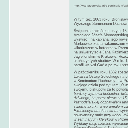
http://wsd.przemyska.pl/o-seminarium/swie
W tym też, 1863 roku, Bronisła
Wyższego Seminarium Duchown
Święcenia kapłańskie przyjął 15
Antoniego Józefa Monastyrskiego
wyświęcił na kapłana, jego rówi
Markiewicz został wikariuszem w
wikariuszem w katedrze w Przemy
na uniwersytecie Jana Kazimier
Jagiellońskim w Krakowie. Rozcz
ukończył tych studiów. W roku 
parafii we wsi Gać a po roku prz
W październiku roku 1882 zosta
Łukasza Ostoję Soleckiego na pro
w Seminarium Duchownym w Prze
swojego dzieła pod tytułem „
O w
swojemu biskupowi za to powołan
bardziej wymowa kościelna, któr
dziwnego, że przez pierwsze 15 
kaznodziejskiej doznawałem upo
świetne skutki, a nie umiałem 
Excelencya umożebniła mi wyjśc
powoławszy mnie przy końcu roku 
w seminaryum kleryków w Przem
Wykłady moje szkolne wypraco
Waszej Excelencyi. Każdego roku