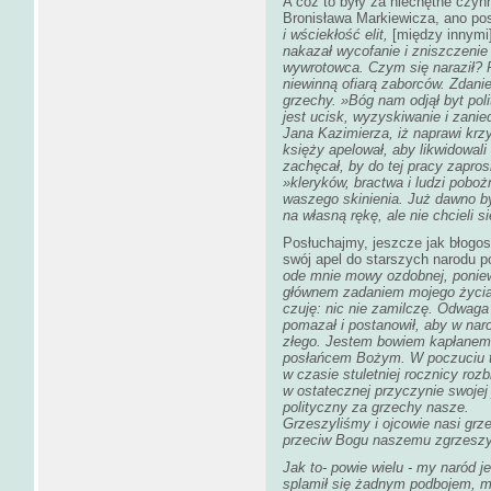
A cóż to były za niechętne czynn
Bronisława Markiewicza, ano pos
i wściekłość elit,
[między innymi
nakazał wycofanie i zniszczenie
wywrotowca. Czym się naraził? P
niewinną ofiarą zaborców. Zdani
grzechy. »Bóg nam odjął byt pol
jest ucisk, wyzyskiwanie i zanie
Jana Kazimierza, iż naprawi krz
księży apelował, aby likwidowali
zachęcał, by do tej pracy zapro
»kleryków, bractwa i ludzi poboż
waszego skinienia. Już dawno by
na własną rękę, ale nie chcieli 
Posłuchajmy, jeszcze jak błogos
swój apel do starszych narodu p
ode mnie mowy ozdobnej, poniew
głównem zadaniem mojego życia.
czuję: nic nie zamilczę. Odwaga
pomazał i postanowił, aby w narod
złego. Jestem bowiem kapłanem 
posłańcem Bożym. W poczuciu t
w czasie stuletniej rocznicy roz
w ostatecznej przyczynie swoje
polityczny za grzechy nasze.
Grzeszyliśmy i ojcowie nasi grze
przeciw Bogu naszemu zgrzeszyl
Jak to- powie wielu - my naród j
splamił się żadnym podbojem, m