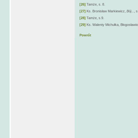
[26]
Tamże, s. 8.
[27]
Ks. Bronisław Markiewicz,
Bój
...
, s
[28]
Tamże, s.9.
[29]
Ks. Walenty Michułka, Błogosławion
Powrót