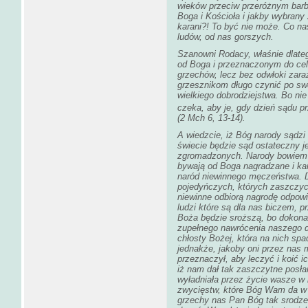
wieków przeciw przeróżnym bar
Boga i Kościoła i jakby wybrany
karani?! To być nie może. Co n
ludów, od nas gorszych.
Szanowni Rodacy, właśnie dlat
od Boga i przeznaczonym do ce
grzechów, lecz bez odwłoki zara
grzesznikom długo czynić po swej
wielkiego dobrodziejstwa. Bo nie
czeka, aby je, gdy dzień sądu p
(2 Mch 6, 13-14).
A wiedzcie, iż Bóg narody sądzi 
świecie będzie sąd ostateczny j
zgromadzonych. Narody bowiem i
bywają od Boga nagradzane i ka
naród niewinnego męczeństwa. D
pojedyńczych, których zaszczycił
niewinne odbiorą nagrodę odpowi
ludzi które są dla nas biczem, p
Boża będzie sroższą, bo dokona
zupełnego nawrócenia naszego do
chłosty Bożej, która na nich spa
jednakże, jakoby oni przez nas m
przeznaczył, aby leczyć i koić 
iż nam dał tak zaszczytne posłan
wyładniała przez życie wasze w 
zwycięstw, które Bóg Wam da w ni
grzechy nas Pan Bóg tak srodze k