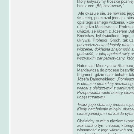
który usłyszymy troszkę później
broszurce „Bój bezkrwawy".
Ale okazuje się, że również jeg
śmiercią, przekazał jednej z si
opis tego samego widzenia, któr
u księdza Markiewicza. Profesor
uważał, że razem z Józefem Dąb
Bronisław, był świadkiem tego, 
ukrywał. Profesor Groch, tak uza
przypuszczenia skłaniały mnie sil
widzenie, dokładna znajomość s
gorliwość, z jaką spełniał swój
wszystkim żar patriotyczny, kt
Natomiast Mieczysław Stachura,
Markiewicza do procesu beatyfi
fragment, gdzie nasz bohater t
Józefa Dąbrowskiego:
„Pomiędzy
w ekstazie prorockiej nieznanego
wracał z pielgrzymki z sanktuari
Przepowiadał wiele rzeczy niezw
uczęszczanym).
Twarz jego stała się promieniuj
Kiedy natchnienie minęło, okaza
nierozgarniętym i na każde pyta
Obalałoby to mit o nieziemskości
zeznawał o tym chłopcu, którego 
wiadomość z jego własnych ust, 