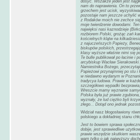
dosyć. Wszakże jeden jest najgł
nam do naprawienia. On to prze
grzechem jest ucisk, wyzyskiwani
pozostaje nam jeszcze uchylić w
z Rodaków moich nie zechce się
moje twierdzenie dowodami. Ten 
najwięksi nasi kaznodzieje (Birk
rozbiorem Polski, grożąc zań k
kościelnych klątw na kilkadzies
z najuczeńszych Papieży, Bened
biskupów polskich, przestrzegaj
klasy wyższe właśnie nimi się p
Te bulle publikował po łacinie i
arcybiskup Wacław Sierakowski
Namiestnika Bożego, przeczytajc
Papieżowi przynajmniej po stu i k
w niedawno wydanym w Poznaniu
tradycya ludowa. Prawie w każd
szczegółowo wypadki bezprawia,
Wreszcie mamy wyznanie samyc
Polska była już prawie zgubiona
wyznały, że lud ciężko byli krzy
złego... Dotąd ono jednak pozos
Widział nasz błogosławiony równ
polskiego a dokładniej stanu chło
Jest to bowiem sprawa społeczna
dobije, jest sprawiedliwe użytko
prawie wszędzie skutkiem wasze
wam tylko o jak najwyższy dochó