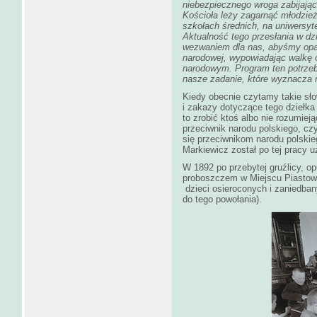
niebezpiecznego wroga zabijają
Kościoła leży zagarnąć młodzież
szkołach średnich, na uniwersyt
Aktualność tego przesłania w dz
wezwaniem dla nas, abyśmy opar
narodowej, wypowiadając walkę 
narodowym. Program ten potrzeba 
nasze zadanie, które wyznacza
Kiedy obecnie czytamy takie sł
i zakazy dotyczące tego dziełka
to zrobić ktoś albo nie rozumiejąc
przeciwnik narodu polskiego, czy
się przeciwnikom narodu polskieg
Markiewicz został po tej pracy 
W 1892 po przebytej gruźlicy, opu
proboszczem w Miejscu Piastowy
dzieci osieroconych i zaniedban
do tego powołania).