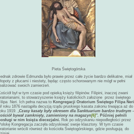
Pieta Świętogórska
Jednak zdrowie Edmunda było prawie przez całe życie bardzo delikatne, miał
łopoty z płucami i niestety, będąc często schorowanym nie mógł w pełni
realizować swoich zamierzeń.
ościół był w tym czasie pod opieką księży filipinów. Filipini, inaczej zwani
ratorianami, to stowarzyszenie księży katolickich założone przez świętego
ilipa Neri. Ich pełna nazwa to
Kongregacji Oratorium Świętego Filipa Neri
W roku 1876 nastąpiła decyzją rządu pruskiego kasata zakonu trwająca aż do
oku 1919. „
Czasy kasaty były okresem dla Sanktuarium bardzo trudnym -
kościół bywał zamknięty, zamieniony na magazyn
[6]
".
Później pełnili
posługi w nim księża diecezjalni.
Rok po odzyskaniu niepodległości przez
Polskę Kongregacja zaczęła odzyskiwać swoje klasztory. W tym czasie
ratorianie wrócili również do kościoła Świętogórskiego, gdzie posługują do
zisiaj.