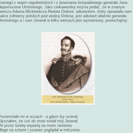
znanego z wojen napoleońskich i z powstania listopadowego generała Jana
Nepomucena Umińskiego. Jako ciekawostkę można podać, że w znanym
wierszu Adama Mickiewicza
Reduta Ordona
adiutantem, który opowiada nam
alce żołnierzy polskich pod wodzą Ordona, jest adiutant właśnie generała
Umińskiego a i sam Jenerał w kilku wersach jest wymieniony, posłuchajmy:
ociemniało mi w oczach - a gdym łzy ocierał,
Słyszałem, że coś do mnie mówił mój Jenerał.
On przez lunetę wspartą na moim ramieniu
ługo na szturm i szaniec poglądał w milczeniu.