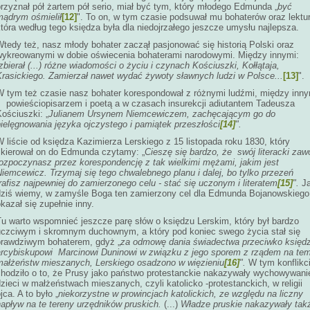
rzyznał pół żartem pół serio, miał być tym, który młodego Edmunda „
być
mądrym ośmielił
[12]
". To on, w tym czasie podsuwał mu bohaterów oraz lektur
tóra według tego księdza była dla niedojrzałego jeszcze umysłu najlepsza.
tedy też, nasz młody bohater zaczął pasjonować się historią Polski oraz
wykreowanymi w dobie oświecenia bohaterami narodowymi. Między innymi:
zbierał (...) różne wiadomości o życiu i czynach Kościuszki, Kołłątaja,
Krasickiego. Zamierzał nawet wydać żywoty sławnych ludzi w Polsce...
[13]
".
W tym też czasie nasz bohater korespondował z różnymi ludźmi, między inny
z powieściopisarzem i poetą a w czasach insurekcji adiutantem Tadeusza
ościuszki: „
Julianem Ursynem Niemcewiczem, zachęcającym go do
ielęgnowania języka ojczystego i pamiątek przeszłości
[14]
".
 liście od księdza Kazimierza Lerskiego z 15 listopada roku 1830, który
skierował on do Edmunda czytamy: „
Cieszę się bardzo, że swój literacki zaw
rozpoczynasz przez korespondencję z tak wielkimi mężami, jakim jest
iemcewicz. Trzymaj się tego chwalebnego planu i dalej, bo tylko przezeń
rafisz najpewniej do zamierzonego celu - stać się uczonym i literatem
[15]
".
J
dziś wiemy, w zamyśle Boga ten zamierzony cel dla Edmunda Bojanowskieg
kazał się zupełnie inny.
Tu warto wspomnieć jeszcze parę słów o księdzu Lerskim, który był bardzo
uczciwym i skromnym duchownym, a który pod koniec swego życia stał się
prawdziwym bohaterem, gdyż „
za odmowę dania świadectwa przeciwko księd
arcybiskupowi Marcinowi Duninowi w związku z jego sporem z rządem na te
małżeństw mieszanych, Lerskiego osadzono w więzieniu
[16]
".
W tym konflikc
chodziło o to, że Prusy jako państwo protestanckie nakazywały wychowywani
zieci w małżeństwach mieszanych, czyli katolicko -protestanckich, w religii
jca. A to było „
niekorzystne w prowincjach katolickich, ze względu na liczny
apływ na te tereny urzędników pruskich.
(...)
Władze pruskie nakazywały tak