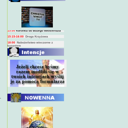
BIEŻĄCY PROGRAM TRANSMISJI
BEZPOŚREDNICH
(na żywo)
7:00
Msza święta
15:00
Koronka do Bożego Miłosierdzia
15:15-16:00
Droga Krzyżowa
18:00
Nabożeństwo wieczorne z
kazaniem
10:00
Niedzielna Msza święta w miarę
możliwości ks. Piotra
.