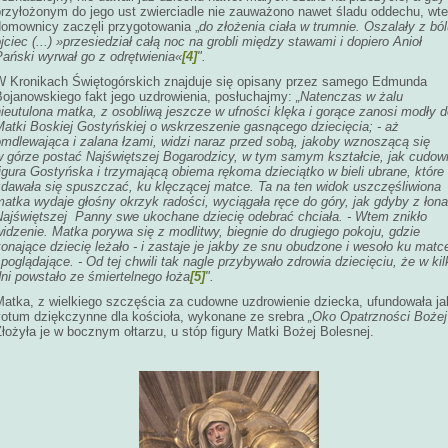
przyłożonym do jego ust zwierciadle nie zauważono nawet śladu oddechu, wt
domownicy zaczęli przygotowania „
do złożenia ciała w trumnie. Oszalały z bó
jciec (...)
»
przesiedział całą noc na grobli między stawami i dopiero Anioł
Pański wyrwał go z odrętwienia
«
[4]
".
W Kronikach Świętogórskich znajduje się opisany przez samego Edmunda
Bojanowskiego fakt jego uzdrowienia, posłuchajmy:
„Natenczas w żalu
nieutulona matka, z osobliwą jeszcze w ufności
klęka i gorące zanosi modły d
Matki Boskiej Gostyńskiej o wskrzeszenie gasnącego dziecięcia; - aż
omdlewająca i zalana łzami, widzi naraz przed sobą, jakoby wznoszącą się
w górze postać Najświętszej Bogarodzicy, w tym samym kształcie, jak cudow
igura Gostyńska i trzymającą obiema rękoma dzieciątko w bieli ubrane, które
zdawała się spuszczać, ku klęczącej matce. Ta na ten widok uszczęśliwiona
atka wydaje głośny okrzyk radości, wyciągała ręce do góry, jak gdyby z łona
Najświętszej Panny swe ukochane dziecię odebrać chciała. - Wtem znikło
idzenie. Matka porywa się z modlitwy, biegnie do drugiego pokoju, gdzie
onające dziecię leżało - i zastaje je jakby ze snu obudzone i wesoło ku matc
poglądające. - Od tej chwili tak nagle przybywało zdrowia dziecięciu, że w kil
ni powstało ze śmiertelnego łoża
[5]
".
Matka, z wielkiego szczęścia za cudowne uzdrowienie dziecka, ufundowała ja
votum dziękczynne dla kościoła, wykonane ze srebra
„Oko Opatrzności Bożej
łożyła je w bocznym ołtarzu, u stóp figury Matki Bożej Bolesnej.