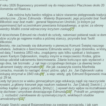
W roku 1826 Bojanowscy przenieśli się do miejscowości Płaczkowo około 20
kilometrów od Rawicza.
Cała rodzina była bardzo religijna a także starannie pielęgnowała tradycj
atriotyczne. „
Ojciec Edmunda - Walenty Bojanowski, jego przyrodni brat Teofi
Wilkoński oraz brat matki
-
generał Nepomucen Umiński,
[o którym już
wspominano]
byli uczestnikami powstania listopadowego, a ojciec za obronę
twierdzy Modlin został odznaczony krzyżem zasługi
[7]
".
W dzieciństwie Edmund nie chodził do szkoły, natomiast pobierał nauki w dom
dzie uczyła go najpierw matka a później starszy, przyrodni brat Teofil
ilkoński.
Niestety, nie zachowały się dokumenty o pierwszej Komunii Świętej naszego
bohatera. Jednakże o bierzmowaniu Edmunda wiemy z jego dziennika, w któ
pod datą 7 kwietnia 1853 roku, znajdujemy opis kilku spotkań z biskupem
Janem Kantym Dąbrowskim, między innymi w miejscowości Krobia, gdzie
biskup udzielał sakramentu bierzmowania. Zdanie kończące opis wydarzeń z
ego dnia, tak brzmiało: „
z rąk tego czcigodnego biskupa i ja dawniej tenże
sakrament święty otrzymałem
[8]
". Ale jak zauważyła siostra Manfreda
Kornacka, musiało to nastąpić dosyć późno, gdyż „
ks. Jan Dąbrowski sakrę
biskupią otrzymał w 1843 roku
[9]
", a więc wtedy, gdy Edmund Bojanowski mia
uż 29 lat.
iedy był jeszcze w wieku gimnazjalnym jego edukacją zajęli się nauczyciele
rywatni „
a główny kierunek jego naukom nadawał ks. Jan
[Jakub]
Siwicki (...)
orliwy kapłan i gorący patriota,
[który] (...)
wywarł duży wpływ na kształtowan
się duchowe i umysłowe dorastającego Edmunda
[10]
". Potrafił on „
umiejętnie
...)
rozbudzić zamiłowanie do systematycznych, wnikliwych studiów
samodzielnych
[11]
"
.
Ksiądz Siwicki uważał Bojanowskiego za swojego przyjaciela, i jak sam