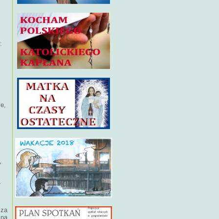
:
le,
,
-
 za
 na