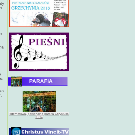
edy
lu
o
na
e
ka
ko
".
Internetowa, personalna parafia Chrystusa
Króla