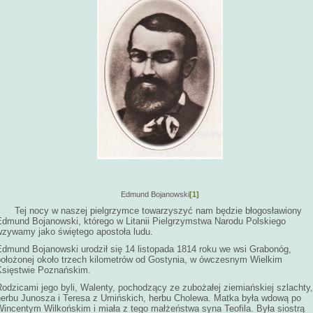
Edmund Bojanowski
[1]
Tej nocy w naszej pielgrzymce towarzyszyć nam będzie błogosławiony
Edmund Bojanowski, którego w Litanii Pielgrzymstwa Narodu Polskiego
wzywamy jako świętego apostoła ludu.
Edmund Bojanowski urodził się 14 listopada 1814 roku we wsi Grabonóg,
położonej około trzech kilometrów od Gostynia, w ówczesnym Wielkim
Księstwie Poznańskim.
odzicami jego byli, Walenty, pochodzący ze zubożałej ziemiańskiej szlachty,
herbu Junosza i Teresa z Umińskich, herbu Cholewa. Matka była wdową po
Wincentym Wilkońskim i miała z tego małżeństwa syna Teofila. Była siostrą