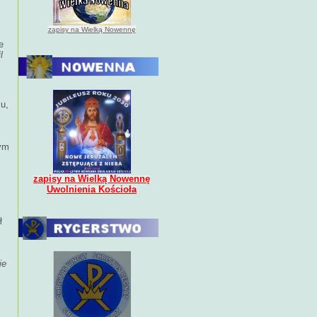
zapisy na Wielką Nowennę
e
l
u,
rym
zapisy na Wielką Nowennę
Uwolnienia Kościoła
ł
ie