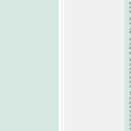
p
k
W
„
K
p
W
N
t
o
d
o
n