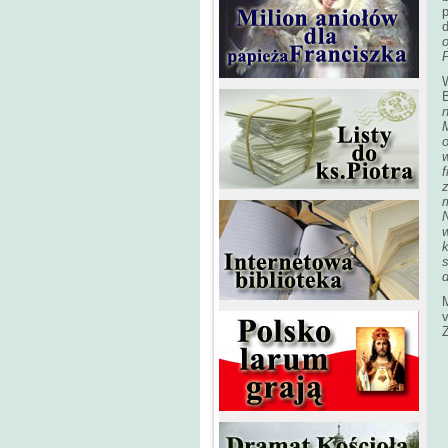
o
f
m
w
k
s
d
Z