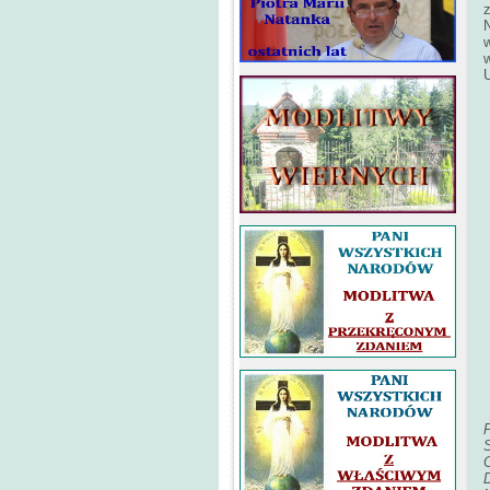
w
P
D