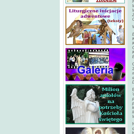
N
W
W
Z
B
K
O
B
G
2
E
'
p
k
l
N
c