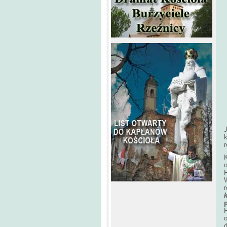
k
K
o
F
r
o
d