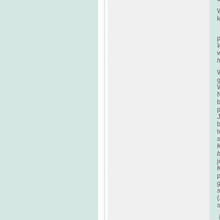
p
g
W
t
j
K
p
g
(