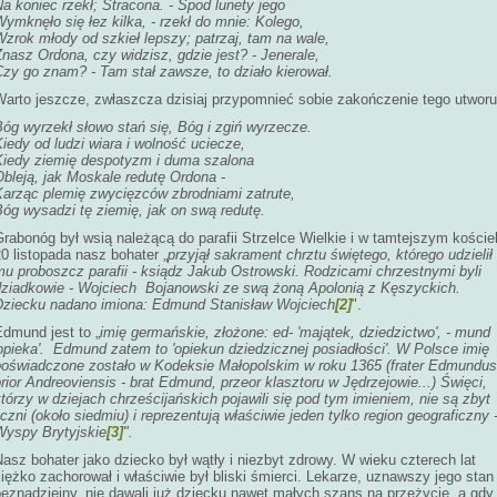
a koniec rzekł; Stracona. - Spod lunety jego
ymknęło się łez kilka, - rzekł do mnie: Kolego,
zrok młody od szkieł lepszy; patrzaj, tam na wale,
nasz Ordona, czy widzisz, gdzie jest? - Jenerale,
Czy go znam? - Tam stał zawsze, to działo kierował.
Warto jeszcze, zwłaszcza dzisiaj przypomnieć sobie zakończenie tego utworu
óg wyrzekł słowo stań się, Bóg i zgiń wyrzecze.
iedy od ludzi wiara i wolność uciecze,
Kiedy ziemię despotyzm i duma szalona
bleją, jak Moskale redutę Ordona -
Karząc plemię zwycięzców zbrodniami zatrute,
óg wysadzi tę ziemię, jak on swą redutę.
rabonóg był wsią należącą do parafii Strzelce Wielkie i w tamtejszym koście
0 listopada nasz bohater „
przyjął sakrament chrztu świętego, którego udzielił
mu proboszcz parafii - ksiądz Jakub Ostrowski. Rodzicami chrzestnymi byli
dziadkowie - Wojciech Bojanowski ze swą żoną Apolonią z Kęszyckich.
Dziecku nadano imiona: Edmund Stanisław Wojciech
[2]
".
dmund jest to „
imię germańskie, złożone: ed- 'majątek, dziedzictwo', - mund
opieka'. Edmund zatem to 'opiekun dziedzicznej posiadłości'. W Polsce imię
poświadczone zostało w Kodeksie Małopolskim w roku 1365 (frater Edmundus
rior Andreoviensis - brat Edmund, przeor klasztoru w Jędrzejowie...) Święci,
tórzy w dziejach chrześcijańskich pojawili się pod tym imieniem, nie są zbyt
iczni (około siedmiu) i reprezentują właściwie jeden tylko region geograficzny 
Wyspy Brytyjskie
[3]
".
asz bohater jako dziecko był wątły i niezbyt zdrowy. W wieku czterech lat
iężko zachorował i właściwie był bliski śmierci. Lekarze, uznawszy jego stan
beznadziejny, nie dawali już dziecku nawet małych szans na przeżycie, a gdy