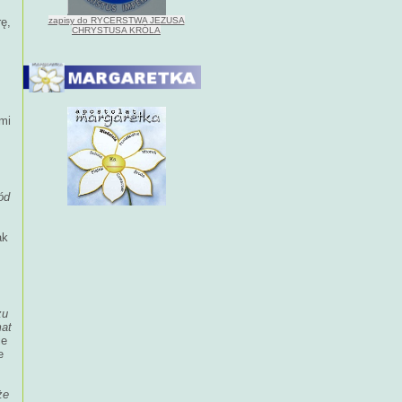
ę,
zapisy do RYCERSTWA JEZUSA
CHRYSTUSA KRÓLA
mi
ód
ak
o
zu
mat
ie
e
że