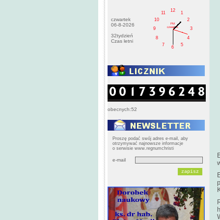
12
11
1
czwartek
10
2
PM
06-8-2026
czwartek
9
3
32tydzień
8
4
Czas letni
7
5
6
obecnych:52
Proszę podać swój adres e-mail, aby
otrzymywać najnowsze informacje
o serwisie www.regnumchristi
e-mail
R