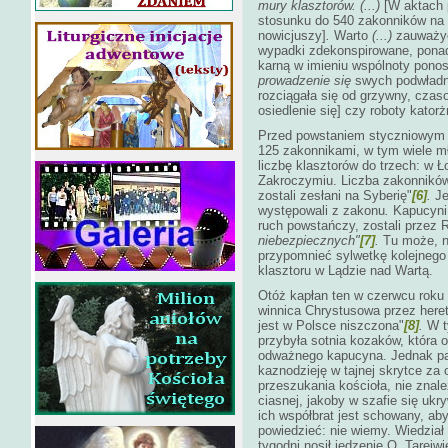
mury klasztorów. (...)
[W aktach 
stosunku do 540 zakonników na o
nowicjuszy]
.
Warto
(...)
zauważyć 
wypadki zdekonspirowane, pona
karną w imieniu wspólnoty ponos
prowadzenie się
swych podwładny
rozciągała się od grzywny, czas
osiedlenie się] czy roboty kator
Przed powstaniem styczniowym p
125 zakonnikami, w tym wiele m
liczbę klasztorów do trzech: w 
Zakroczymiu. Liczba zakonników 
zostali zesłani na Syberię"
[6]
.
Je
występowali z zakonu
.
Kapucyni,
ruch powstańczy, zostali przez
niebezpiecznych"
[7]
.
Tu może, 
przypomnieć sylwetkę kolejnego
klasztoru w Lądzie nad Wartą.
Otóż kapłan ten w czerwcu roku 1
winnica Chrystusowa przez here
jest w Polsce niszczona"
[8]
.
W t
przybyła sotnia kozaków, która 
odważnego kapucyna. Jednak para
kaznodzieję w tajnej skrytce z
przeszukania kościoła, nie znaleź
ciasnej, jakoby w szafie się ukr
ich współbrat jest schowany, ab
powiedzieć: nie wiemy. Wiedział t
tygodni nosił jedzenie O. Tarej