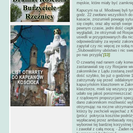
męskie, które miały być zamknię
Kapucyni na ul. Miodowej byli ty
godz. 22 zwołano wszystkich do 
kasacie, zrozumieli powagę syt
się ciepło, oraz aby wzięli swoje
pewnym czasie, jedni dość ciepł
wyglądali, że otrzymali od Rosj
usiedli w przygotowanych dla ni
odpowiedzialny za wywóz zakonn
zapytał czy nic więcej ze sobą 
„Ślubowaliśmy ubóstwo i nic sw
po nas przyjdą"
[13]
.
O czwartej nad ranem cały konwó
zastanawiali się czy Rosjanie w
zakonników z Lądu zostaną zesł
dość szybko, bo już o godzini
zatrzymały się przed oddalonym
kapucyńskim klasztorem w Zakro
klasztorze, mieli się wszyscy po
udało się jakoś porozmieszczać 
z rządowymi propozycjami specja
dano zakonnikom możliwość wybo
otrzymując na roczne utrzymanie
którzy by zechcieli wyjechać z K
(prócz pokrycia kosztów podróży
wypłacanej przez ambasady rosy
wyborowi tej bardziej korzystnej
i zawołał z całą mocą: - Żaden 