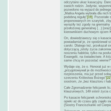
odczytano ukaz kasacyjny. Dano 
swoich rodzin. Jedynie, wspomn
pozwolono na wyjazd do jednego
„Matka Angela wybrała dla nich 
podobną regułę"
[19]
.
Pozostałe s
proponowanych im szarytek, zbyt
wyraziły też zgody na gremialny 
przełożonej generalnej (...) [o
kierownikiem duchowym ojcem 
On, dowiedziawszy się o kasacie 
powiadamiał je, że spodziewał s
carski. Dlatego też, przekazał 
dotyczącą „istoty życia zakonneg
noszeniu habitów, tylko na posł
Ewangelii, na świadectwie. A któż
same chcą im pozostać wierne?
Wydaje się, że o. Honorat już 
„przygotowywał je do możliwości 
rozproszenia, ma już przed sobą
szerzeniu Królestwa Bożego"
[22
siostrom,
że „
bez klasztoru i h
Całe Zgromadzenie felicjanek li
klauzurowych, 149 sióstr życia 
Po kasacie felicjanek schronisk
opieki aż do czasu gdy zajęło si
(Siostry Franciszkanki od Cierpi