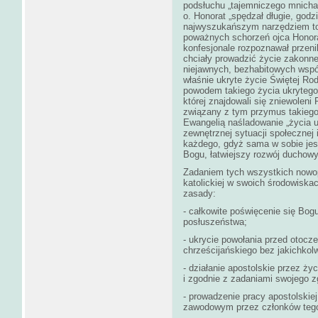
podsłuchu „tajemniczego mnicha
o. Honorat „spędzał długie, godzi
najwyszukańszym narzędziem tor
poważnych schorzeń ojca Honor
konfesjonale rozpoznawał przen
chciały prowadzić życie zakonne
niejawnych, bezhabitowych wspó
właśnie ukryte życie Świętej Ro
powodem takiego życia ukrytego
której znajdowali się zniewoleni
związany z tym przymus takiego 
Ewangelią naśladowanie „życia u
zewnętrznej sytuacji społecznej 
każdego, gdyż sama w sobie jes
Bogu, łatwiejszy rozwój duchow
Zadaniem tych wszystkich nowop
katolickiej w swoich środowiskac
zasady:
- całkowite poświęcenie się Bog
posłuszeństwa;
- ukrycie powołania przed otocz
chrześcijańskiego bez jakichko
- działanie apostolskie przez ży
i zgodnie z zadaniami swojego 
- prowadzenie pracy apostolski
zawodowym przez członków teg