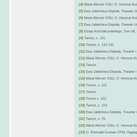
[4]
Maria Werner OSU,
O. Honorat Koź
[5]
Ewa Jabłońska-Deptuła,
Trwanie i 
[6]
Maria Werner OSU,
O. Honorat Koź
[7]
Ewa Jabłońska-Deptuła,
Trwanie i 
[8]
Dzieje Kościoła polskiego
, Tom VII
[9]
Tamże, s. 131.
[10]
Tamże, s. 131-132.
[11]
Ewa Jabłońska-Deptuła,
Trwanie i
[12]
Maria Werner OSU,
O. Honorat Ko
[13]
Tamże.
[14]
Ewa Jabłońska-Deptuła,
Trwanie i
[15]
Maria Werner OSU,
O. Honorat Ko
[16]
Tamże, s. 221.
[17]
Tamże.
[18]
Tamże s. 222.
[19]
Tamże, s. 223.
[20]
Ewa Jabłońska-Deptuła, Trwanie i 
[21]
Tamże, s. 76.
[22]
Maria Werner OSU,
O. Honorat Ko
[23]
O. Romuald Gustaw OFM,
Hagiog