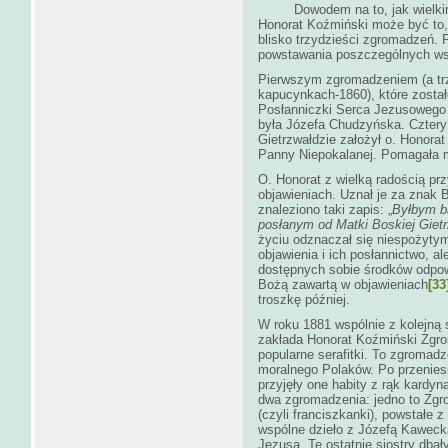
Dowodem na to, jak wielkim t
Honorat Koźmiński może być to, 
blisko trzydzieści zgromadzeń. P
powstawania poszczególnych w
Pierwszym zgromadzeniem (a trz
kapucynkach-1860), które zosta
Posłanniczki Serca Jezusowego 
była Józefa Chudzyńska. Cztery 
Gietrzwałdzie założył o. Honora
Panny Niepokalanej. Pomagała 
O. Honorat z wielką radością pr
objawieniach. Uznał je za znak B
znaleziono taki zapis: „
Byłbym b
posłanym od Matki Boskiej Gietr
życiu odznaczał się niespożytym
objawienia i ich posłannictwo, a
dostępnych sobie środków odpowi
Bożą zawartą w objawieniach
[33
troszkę później.
W roku 1881 wspólnie z kolejną
zakłada Honorat Koźmiński Zgro
popularne serafitki. To zgromadz
moralnego Polaków. Po przeniesi
przyjęły one habity z rąk kardy
dwa zgromadzenia: jedno to Zgr
(czyli franciszkanki), powstałe 
wspólne dzieło z Józefą Kaweck
Jezusa. Te ostatnie siostry dbały