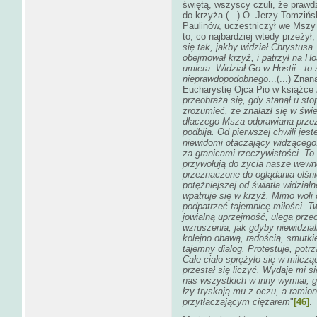
świętą, wszyscy czuli, że prawd
do krzyża.(...) O. Jerzy Tomziń
Paulinów, uczestniczył we Mszy 
to, co najbardziej wtedy przeżył
się tak, jakby widział Chrystusa.
obejmował krzyż, i patrzył na Ho
umiera. Widział Go w Hostii - to 
nieprawdopodobnego
...(...) Zn
Eucharystię Ojca Pio w książce
przeobraża się, gdy stanął u sto
zrozumieć, że znalazł się w świ
dlaczego Msza odprawiana przez 
podbija. Od pierwszej chwili jes
niewidomi otaczający widząceg
za granicami rzeczywistości. To
przywołują do życia nasze wewnę
przeznaczone do oglądania olśni
potężniejszej od światła widzialn
wpatruje się w krzyż. Mimo woli
podpatrzeć tajemnicę miłości. T
jowialną uprzejmość, ulega prze
wzruszenia, jak gdyby niewidzial
kolejno obawą, radością, smutki
tajemny dialog. Protestuje, pot
Całe ciało sprężyło się w milczą
przestał się liczyć. Wydaje mi s
nas wszystkich w inny wymiar, g
łzy tryskają mu z oczu, a ramio
przytłaczającym ciężarem
"
[46]
.