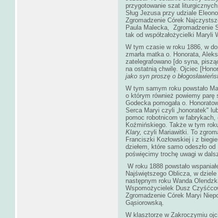
przygotowanie szat liturgicznyc
Sług Jezusa przy udziale Eleono
Zgromadzenie Córek Najczystsze
Paula Malecka, Zgromadzenie Si
tak od współzałożycielki Maryli 
W tym czasie w roku 1886, w dom
zmarła matka o. Honorata, Aleks
zatelegrafowano [do syna, pisząc]
na ostatnią chwilę. Ojciec [Hono
jako syn proszę o błogosławieńs
W tym samym roku powstało Mar
o którym również powiemy parę s
Godecka pomogała o. Honoratowi
Serca Maryi czyli „honoratek" lu
pomoc robotnicom w fabrykach, d
Koźmińskiego. Także w tym rok
Klary,
czyli Mariawitki. To zgrom
Franciszki Kozłowskiej i z bieg
dziełem, które samo odeszło od 
poświęcimy trochę uwagi w dalsz
W roku 1888 powstało wspaniał
Najświętszego Oblicza, w dziele
następnym roku Wanda Olendzka 
Wspomożycielek Dusz Czyśćcowy
Zgromadzenie Córek Maryi Niepo
Gąsiorowską.
W klasztorze w Zakroczymiu ojci