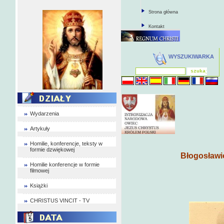
Strona główna
Kontakt
WYSZUKIWARKA
Wydarzenia
Artykuły
Homilie, konferencje, teksty w
formie dzwiękowej
Błogosławi
Homilie konferencje w formie
filmowej
Książki
CHRISTUS VINCIT - TV