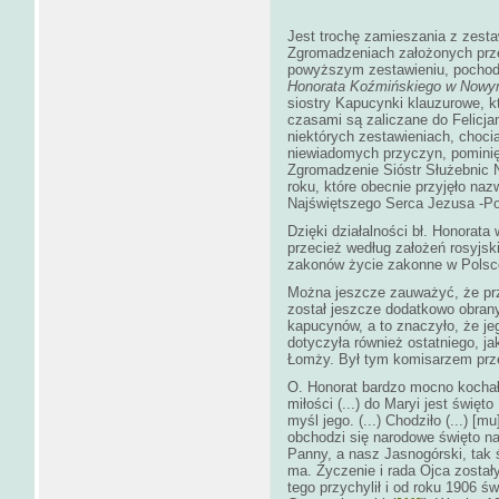
Jest trochę zamieszania z zesta
Zgromadzeniach założonych prze
powyższym zestawieniu, pocho
Honorata Koźmińskiego w Nowym
siostry Kapucynki klauzurowe, kt
czasami są zaliczane do Felicja
niektórych zestawieniach, choci
niewiadomych przyczyn, pominięt
Zgromadzenie Sióstr Służebnic 
roku, które obecnie przyjęło naz
Najświętszego Serca Jezusa -Po
Dzięki działalności bł. Honorat
przecież według założeń rosyjski
zakonów życie zakonne w Polsce
Można jeszcze zauważyć, że przy
został jeszcze dodatkowo obrany
kapucynów, a to znaczyło, że je
dotyczyła również ostatniego, jak
Łomży. Był tym komisarzem prze
O. Honorat bardzo mocno kochał
miłości (...) do Maryi jest świę
myśl jego. (...) Chodziło (...) [
obchodzi się narodowe święto na
Panny, a nasz Jasnogórski, tak ś
ma. Życzenie i rada Ojca zostały 
tego przychylił i od roku 1906 ś