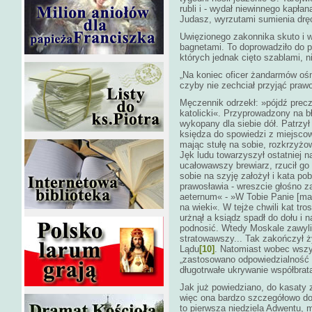
rubli i - wydał niewinnego kapła
Judasz, wyrzutami sumienia dręc
Uwięzionego zakonnika skuto i w
bagnetami. To doprowadziło do 
których jednak cięto szablami, 
„Na koniec oficer żandarmów oś
czyby nie zechciał przyjąć praw
Męczennik odrzekł: »pójdź precz 
katolicki«. Przyprowadzony na bł
wykopany dla siebie dół. Patrzył
księdza do spowiedzi z miejscowe
mając stułę na sobie, rozkrzyżowa
Jęk ludu towarzyszył ostatniej 
ucałowawszy brewiarz, rzucił g
sobie na szyję założył i kata po
prawosławia - wreszcie głośno za
aeternum« - »W Tobie Panie [mam
na wieki«. W tejże chwili kat tr
urżnął a ksiądz spadł do dołu i 
podnosić. Wtedy Moskale zawyli 
stratowawszy... Tak zakończył ży
Lądu
[10]
.
Natomiast wobec wszy
„zastosowano odpowiedzialność z
długotrwałe ukrywanie współbrat
Jak już powiedziano, do kasaty
więc ona bardzo szczegółowo dop
to pierwsza niedziela Adwentu, 