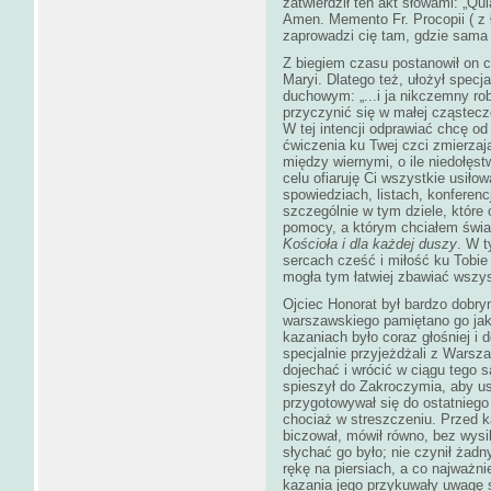
zatwierdził ten akt słowami: „Qui
Amen. Memento Fr. Procopii ( z 
zaprowadzi cię tam, gdzie sama
Z biegiem czasu postanowił on c
Maryi. Dlatego też, ułożył specj
duchowym: „...i ja nikczemny rob
przyczynić się w małej cząstecz
W tej intencji odprawiać chcę od
ćwiczenia ku Twej czci zmierzają
między wiernymi, o ile niedołęs
celu ofiaruję Ci wszystkie usiło
spowiedziach, listach, konferen
szczególnie w tym dziele, które 
pomocy, a którym chciałem świa
Kościoła i dla każdej duszy
. W 
sercach cześć i miłość ku Tobie
mogła tym łatwiej zbawiać wszys
Ojciec Honorat był bardzo dobr
warszawskiego pamiętano go ja
kazaniach było coraz głośniej i 
specjalnie przyjeżdżali z Wars
dojechać i wrócić w ciągu tego 
spieszył do Zakroczymia, aby us
przygotowywał się do ostatniego
chociaż w streszczeniu. Przed 
biczował, mówił równo, bez wysil
słychać go było; nie czynił żadn
rękę na piersiach, a co najważni
kazania jego przykuwały uwagę 