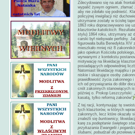
Zdecydowano się na atak fronta
wypalić żywym ogniem, złamać 
aby nie zdołało się podnieść. Kl
policyjnej inwigilacji niż ducho
utrzymane zostały w ścisłej taj
1863 roku dopracowywano się uz
klasztorów katolickich.
Rezultate
stylu) 1864 roku, utrzymany aż 
carski był niebywale perfidny. J
figurowała bulla Benedykta XIV 
mieszkało mniej niż 8 zakonników.
jako opiekun Kościoła polskiego,
wyrwanymi z kontekstu postanow
motywację na likwidację klaszto
posiadających odpowiedniej lic
Natomiast likwidację majątku i 
niskie i skazujące osoby zakon
prawidłowość życia zakonnego i 
ich od przywiązania do dóbr doc
cnót zakonnych stanowiących ist
później o. Prokop Leszczyński: 
kasatą, tylko reformą zakonów"
[
Z tej racji, kontynuując tę swoist
tych klasztorów, w których wpra
zakonnych, lecz które okazały s
znaleźli się
buntownicy,
likwidac
karę za
podeptanie świętego st
przykazania Ewangelii i pogardz
ślubami, pobudzali do przelewu 