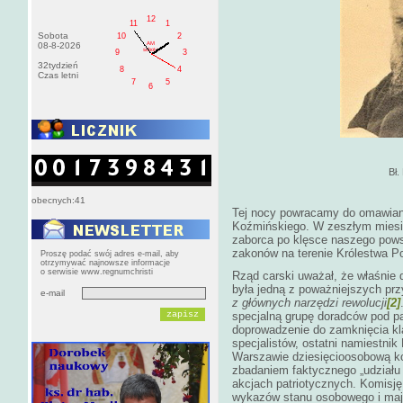
12
11
1
Sobota
10
2
AM
08-8-2026
sobota
9
3
32tydzień
8
4
Czas letni
7
5
6
Bł.
obecnych:41
Tej nocy powracamy do omawiani
Koźmińskiego. W zeszłym miesią
zaborca po klęsce naszego powst
zakonów na terenie Królestwa Po
Proszę podać swój adres e-mail, aby
otrzymywać najnowsze informacje
o serwisie www.regnumchristi
Rząd carski uważał, że właśnie 
była jedną z poważniejszych pr
e-mail
z głównych narzędzi rewolucji
[2]
specjalną grupę doradców pod pa
doprowadzenie do zamknięcia kla
specjalistów, ostatni namiestnik
Warszawie dziesięcioosobową kom
zbadaniem faktycznego „udziału
akcjach patriotycznych. Komisj
wykazów stanu osobowego i maj