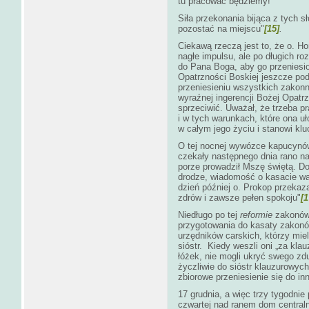
tu pracować będziemy!
Siła przekonania bijąca z tych 
pozostać na miejscu"
[15]
.
Ciekawą rzeczą jest to, że o. H
nagłe impulsu, ale po długich r
do Pana Boga, aby go przeniesio
Opatrzności Boskiej jeszcze po
przeniesieniu wszystkich zakon
wyraźnej ingerencji Bożej Opatrz
sprzeciwić. Uważał, że trzeba p
i w tych warunkach, które ona u
w całym jego życiu i stanowi kl
O tej nocnej wywózce kapucynów n
czekały następnego dnia rano na 
porze prowadził Mszę świętą. Do
drodze, wiadomość o kasacie war
dzień później o. Prokop przekaz
zdrów i zawsze pełen spokoju"
[1
Niedługo po tej
reformie
zakonów 
przygotowania do kasaty zakonów
urzędników carskich, którzy mie
sióstr. Kiedy weszli oni „za kla
łóżek, nie mogli ukryć swego zd
życzliwie do sióstr klauzurowyc
zbiorowe przeniesienie się do in
17 grudnia, a więc trzy tygodni
czwartej nad ranem dom centralny