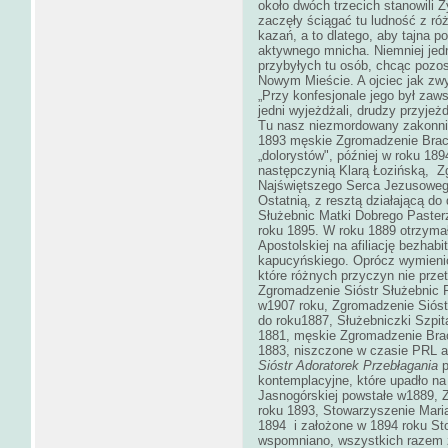
około dwóch trzecich stanowili 
zaczęły ściągać tu ludność z róż
kazań, a to dlatego, aby tajna po
aktywnego mnicha.
Niemniej jed
przybyłych tu osób, chcąc pozost
Nowym Mieście. A ojciec jak zwy
„Przy konfesjonale jego był zaws
jedni wyjeżdżali, drudzy przyjeżdż
Tu nasz niezmordowany zakonnik
1893 męskie Zgromadzenie Braci
„dolorystów", później w roku 189
następczynią Klarą Łozińską, Z
Najświętszego Serca Jezusowego, 
Ostatnią, z resztą działającą d
Służebnic Matki Dobrego Paster
roku 1895. W roku 1889 otrzymał
Apostolskiej na afiliację bezha
kapucyńskiego. Oprócz wymienio
które różnych przyczyn nie przet
Zgromadzenie Sióstr Służebnic P
w1907 roku, Zgromadzenie Sióstr
do roku1887, Służebniczki Szpita
1881, męskie Zgromadzenie Brac
1883, niszczone w czasie PRL a
Sióstr Adoratorek Przebłagania
p
kontemplacyjne, które upadło na
Jasnogórskiej powstałe w1889, 
roku 1893, Stowarzyszenie Mari
1894 i założone w 1894 roku St
wspomniano, wszystkich razem z