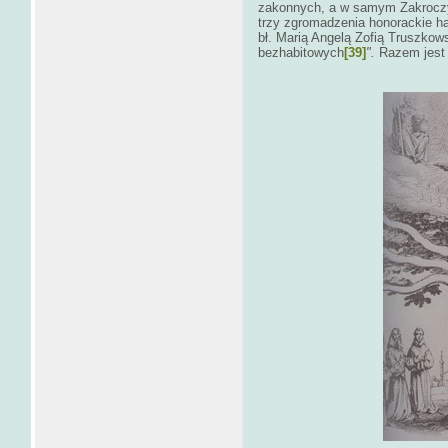
zakonnych, a w samym Zakroczym
trzy zgromadzenia honorackie ha
bł. Marią Angelą Zofią Truszkows
bezhabitowych
[39]
".
Razem jest 