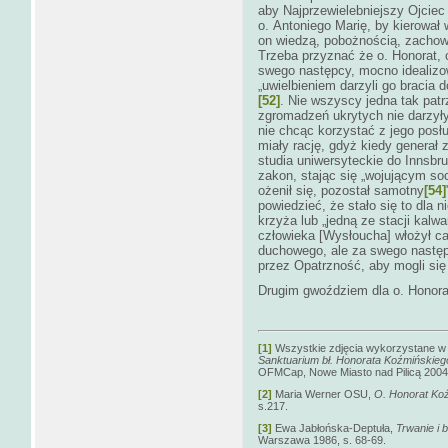
aby Najprzewielebniejszy Ojciec 
o. Antoniego Marię, by kierowa
on wiedzą, pobożnością, zachow
Trzeba przyznać że o. Honorat, c
swego następcy, mocno idealiz
„uwielbieniem darzyli go bracia 
[52]
. Nie wszyscy jedna tak patrz
zgromadzeń ukrytych nie darzyły
nie chcąc korzystać z jego posł
miały rację, gdyż kiedy generał
studia uniwersyteckie do Innsbruc
zakon, stając się „wojującym socj
ożenił się, pozostał samotny
[54]
powiedzieć, że stało się to dla 
krzyża lub „jedną ze stacji kalwar
człowieka [Wysłoucha] włożył ca
duchowego, ale za swego nastę
przez Opatrzność, aby mogli się
Drugim gwoździem dla o. Honorat
[1]
Wszystkie zdjęcia wykorzystane w 
Sanktuarium bł. Honorata Koźmińskieg
OFMCap, Nowe Miasto nad Pilicą 2004
[2]
Maria Werner OSU,
O. Honorat Ko
s.217.
[3]
Ewa Jabłońska-Deptuła,
Trwanie i
Warszawa 1986, s. 68-69.