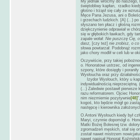
My jednak wróćmy do naszego, b
świętobliwy kapłan, rzadko kiedy
głośno i trząsł się cały ze wzru
Męce Pana Jezusa, ani o Boleśc
i grzechach ludzkich. [A] (...)
słyszano ten płacz i głośną rozm
dziękczynienie odprawiał w chórz
się w głębokich ławkach, gdy tam
zapale wołał:
Nie puszczę Cię, o
dasz,
[czy też]
nie zrobisz, o co
słowa powtarzał. Podobnąż rozmo
jako chory modlił w celi lub w o
Oczywiście, przy takiej pobożnoś
o. Honoratowi ustrzec, od ingere
szpony, które dosięgły i poranił
Wysłoucha oraz przy działalnoś
Izydor Wysłouch, który u kapucy
indywidualnością nieprzeciętną. (.
(...) Zaledwie postawił pierwsze
razu reformatorem. Ojciec Honora
nim niezmiernie pozytywnie
[48]
"
kogoś, kto będzie mógł go zastą
następcę i kierownika założonyc
O.Antoni Wysłouch kiedy był cz
Maryi, czynnie dopomógł o. Ho
Matki Bożej Bolesnej tzw. dolor
zgromadzeń męskich, stał się on
został nawet mistrzem nowicjat
nawet napisał Honorat Koźmińsk