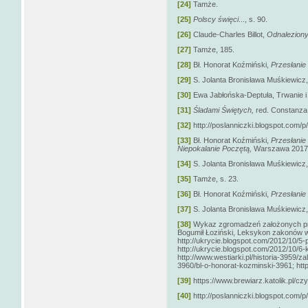
[24]
Tamże.
[25]
Polscy święci
..., s. 90.
[26]
Claude-Charles Billot,
Odnalezion
[27]
Tamże, 185.
[28]
Bł. Honorat Koźmiński,
Przesłanie 
[29]
S. Jolanta Bronisława Muśkiewicz
[30]
Ewa Jabłońska-Deptuła, Trwanie i 
[31]
Śladami Świętych,
red. Constanza
[32]
http://poslanniczki.blogspot.com/
[33]
Bł. Honorat Koźmiński,
Przesłanie
Niepokalanie Poczętą,
Warszawa 2017, 
[34]
S. Jolanta Bronisława Muśkiewicz
[35]
Tamże, s. 23.
[36]
Bł. Honorat Koźmiński,
Przesłanie 
[37]
S. Jolanta Bronisława Muśkiewicz
[38]
Wykaz zgromadzeń założonych prz
Bogumił Łoziński, Leksykon zakonów w
http://ukrycie.blogspot.com/2012/10/5
http://ukrycie.blogspot.com/2012/10/6
http://www.westiarki.pl/historia-3959/
3960/bl-o-honorat-kozminski-3961; http:/
[39]
https://www.brewiarz.katolik.pl/cz
[40]
http://poslanniczki.blogspot.com/