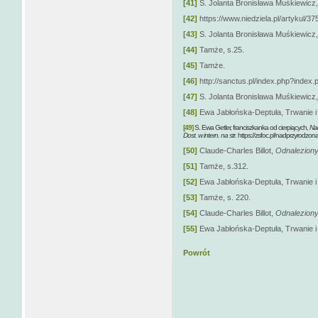
[41]
S. Jolanta Bronisława Muśkiewicz
[42]
https://www.niedziela.pl/artykul/
[43]
S. Jolanta Bronisława Muśkiewicz
[44]
Tamże, s.25.
[45]
Tamże.
[46]
http://sanctus.pl/index.php?ind
[47]
S. Jolanta Bronisława Muśkiewicz
[48]
Ewa Jabłońska-Deptuła, Trwanie i 
[49]
S. Ewa Getler, franciszkanka od cierpiących,
Nad
Dost. w intern. na str.
https://zsfoc.pl/nadprzyrodzon
[50]
Claude-Charles Billot,
Odnaleziony
[51]
Tamże, s.312.
[52]
Ewa Jabłońska-Deptuła, Trwanie i 
[53]
Tamże, s. 220.
[54]
Claude-Charles Billot,
Odnaleziony
[55]
Ewa Jabłońska-Deptuła, Trwanie i 
Powrót