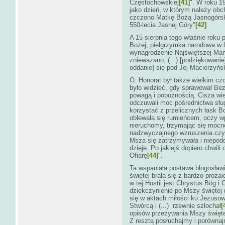
Częstochowskiej
[41]
". W roku 1
jako dzień, w którym należy obc
czczono Matkę Bożą Jasnogórsk
550-lecia Jasnej Góry"
[42]
.
A 15 sierpnia tego właśnie roku 
Bożej, pielgrzymka narodowa w l
wynagrodzenie Najświętszej Mary
znieważano, (...) [podziękowanie]
oddanie] się pod Jej Macierzyńs
O. Honorat był także wielkim cz
było widzieć, gdy sprawował Bez
powagą i pobożnością. Cisza wi
odczuwali moc pośrednictwa sług
korzystać z przelicznych łask B
oblewała się rumieńcem, oczy wp
nieruchomy, trzymając się mocn
nadzwyczajnego wzruszenia czy 
Msza się zatrzymywała i niepod
dzieje. Po jakiejś dopiero chwil
Ofiarę
[44]
".
Ta wspaniała postawa błogosła
świętej brała się z bardzo proza
w tej Hostii jest Chrystus Bóg i
dziękczynienie po Mszy świętej 
się w aktach miłości ku Jezusow
Stwórcą i (...) rzewnie szlochał
[
opisów przeżywania Mszy święte
Z resztą posłuchajmy i porównaj