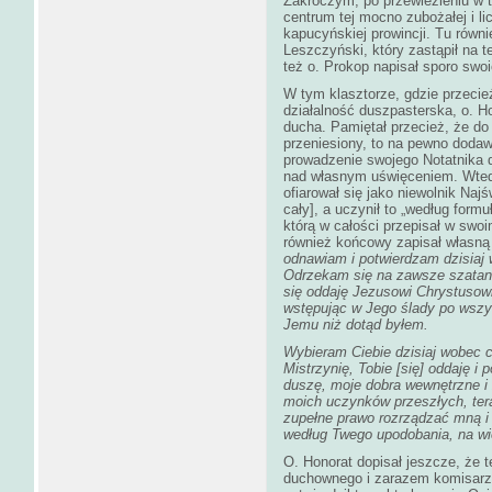
Zakroczym, po przewiezieniu w 
centrum tej mocno zubożałej i li
kapucyńskiej prowincji. Tu równ
Leszczyński, który zastąpił na 
też o. Prokop napisał sporo swo
W tym klasztorze, gdzie przecie
działalność duszpasterska, o. Ho
ducha. Pamiętał przecież, że do
przeniesiony, to na pewno dodaw
prowadzenie swojego Notatnika 
nad własnym uświęceniem. Wtedy
ofiarował się jako niewolnik Naj
cały], a uczynił to „według form
którą w całości przepisał w swo
również końcowy zapisał własną
odnawiam i potwierdzam dzisiaj 
Odrzekam się na zawsze szatana 
się oddaję Jezusowi Chrystusowi
wstępując w Jego ślady po wszys
Jemu niż dotąd byłem.
Wybieram Ciebie dzisiaj wobec 
Mistrzynię, Tobie [się] oddaję i
duszę, moje dobra wewnętrzne i
moich uczynków przeszłych, teraź
zupełne prawo rozrządzać mną i 
według Twego upodobania, na wi
O. Honorat dopisał jeszcze, że 
duchownego i zarazem komisarza 