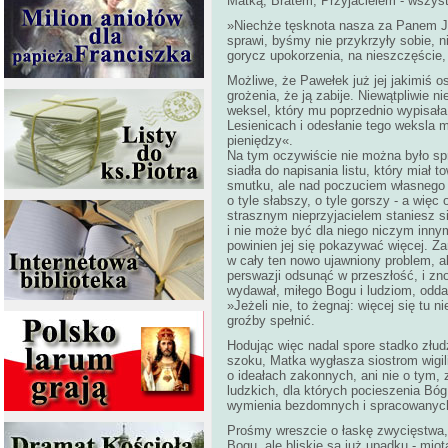
Matką, Bratem, Przyjacielem - wszyst
»Niechże tęsknota nasza za Panem Jez
sprawi, byśmy nie przykrzyły sobie, n
gorycz upokorzenia, na nieszczęście,
Możliwe, że Pawełek już jej jakimiś 
grożenia, że ją zabije. Niewątpliwie 
weksel, który mu poprzednio wypisał
Lesienicach i odesłanie tego weksla m
pieniędzy«.
Na tym oczywiście nie można było sp
siadła do napisania listu, który miał
smutku, ale nad poczuciem własnego b
o tyle słabszy, o tyle gorszy - a więc
strasznym nieprzyjacielem staniesz s
i nie może być dla niego niczym innym, 
powinien jej się pokazywać więcej. Z
w cały ten nowo ujawniony problem, a
perswazji odsunąć w przeszłość, i z
wydawał, miłego Bogu i ludziom, odd
»Jeżeli nie, to żegnaj: więcej się tu 
groźby spełnić.
Hodując więc nadal spore stadko złud
szoku, Matka wygłasza siostrom wigil
o ideałach zakonnych, ani nie o tym,
ludzkich, dla których pocieszenia Bóg
wymienia bezdomnych i spracowanych, 
Prośmy wreszcie o łaskę zwycięstwa, o
Bogu, ale bliskie są już upadku - mi