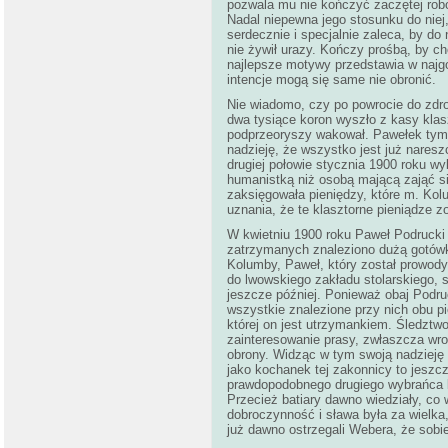
pozwala mu nie kończyć zaczętej robot
Nadal niepewna jego stosunku do niej,
serdecznie i specjalnie zaleca, by do
nie żywił urazy. Kończy prośbą, by c
najlepsze motywy przedstawia w najgo
intencje mogą się same nie obronić.
Nie wiadomo, czy po powrocie do zdrowi
dwa tysiące koron wyszło z kasy klasz
podprzeoryszy wakował. Pawełek tymc
nadzieję, że wszystko jest już nares
drugiej połowie stycznia 1900 roku wy
humanistką niż osobą mającą zająć si
zaksięgowała pieniędzy, które m. Ko
uznania, że te klasztorne pieniądze 
W kwietniu 1900 roku Paweł Podrucki o
zatrzymanych znaleziono dużą gotówk
Kolumby, Paweł, który został prowody
do lwowskiego zakładu stolarskiego, s
jeszcze później. Ponieważ obaj Podru
wszystkie znalezione przy nich obu pi
której on jest utrzymankiem. Śledztwo
zainteresowanie prasy, zwłaszcza wr
obrony. Widząc w tym swoją nadzieję 
jako kochanek tej zakonnicy to jeszcze
prawdopodobnego drugiego wybrańca k
Przecież batiary dawno wiedziały, co 
dobroczynność i sława była za wielka
już dawno ostrzegali Webera, że sobi