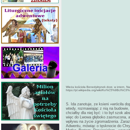
Wieża kościoła Benedyktynek dost. w intern. Na 
https://pl.wikipedia.org/wiki/Ko%C5%9Bci
S. Ida zanotuje, ze ksieni »wróciła 
wtedy, rozmawiając z nią na budowie, 
chciałby dla niej być: i to był szok 
więc do Lwowa głęboko zasmucona, ale
wpływu na życie zgromadzenia. Zaraz 
Adwentu, mówiąc o tęsknocie do Chrys