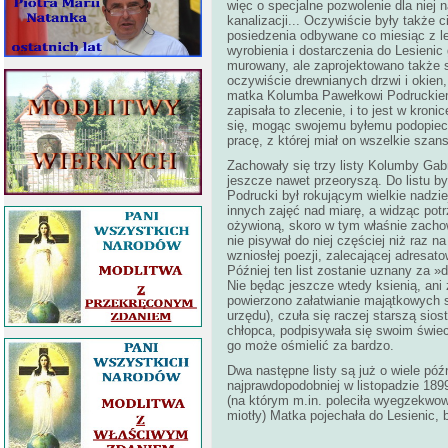
więc o specjalne pozwolenie dla niej 
kanalizacji... Oczywiście były także c
posiedzenia odbywane co miesiąc z l
wyrobienia i dostarczenia do Lesienic
murowany, ale zaprojektowano także 
oczywiście drewnianych drzwi i okien,
matka Kolumba Pawełkowi Podruckiemu
zapisała to zlecenie, i to jest w kro
się, mogąc swojemu byłemu podopiecz
pracę, z której miał on wszelkie sza
Zachowały się trzy listy Kolumby Gab
jeszcze nawet przeoryszą. Do listu b
Podrucki był rokującym wielkie nadzi
innych zajęć nad miarę, a widząc pot
ożywioną, skoro w tym właśnie zachow
nie pisywał do niej częściej niż raz n
wzniosłej poezji, zalecającej adresato
Później ten list zostanie uznany za 
Nie będąc jeszcze wtedy ksienią, ani
powierzono załatwianie majątkowych sp
urzędu), czuła się raczej starszą si
chłopca, podpisywała się swoim świec
go może ośmielić za bardzo.
Dwa następne listy są już o wiele póź
najprawdopodobniej w listopadzie 189
(na którym m.in. poleciła wyegzekwow
miotły) Matka pojechała do Lesienic