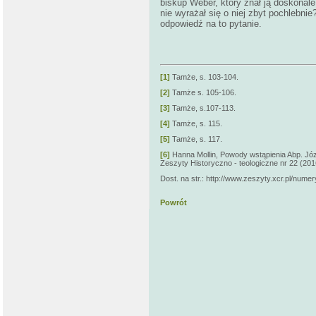
biskup Weber, który znał ją doskonale 
nie wyrażał się o niej zbyt pochlebn
odpowiedź na to pytanie.
[1]
Tamże, s. 103-104.
[2]
Tamże s. 105-106.
[3]
Tamże, s.107-113.
[4]
Tamże, s. 115.
[5]
Tamże, s. 117.
[6]
Hanna Mollin, Powody wstąpienia Abp. Józ
Zeszyty Historyczno - teologiczne nr 22 (201
Dost. na str.: http://www.zeszyty.xcr.pl/nume
Powrót