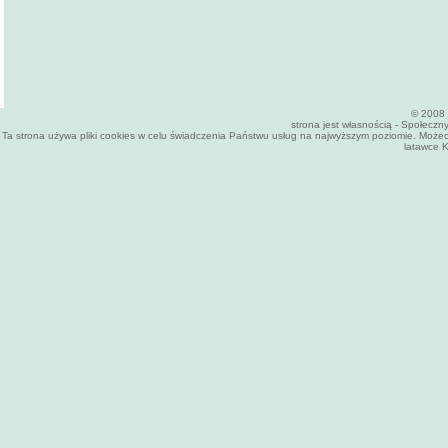
© 2008 
strona jest własnością - Społecz
Ta strona używa pliki cookies w celu świadczenia Państwu usług na najwyższym poziomie. Może
latawce K