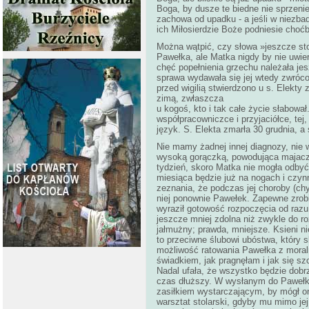
Boga, by dusze te biedne nie sprzeni
zachowa od upadku - a jeśli w niezba
ich Miłosierdzie Boże podniesie choć
Można wątpić, czy słowa »jeszcze st
Pawełka, ale Matka nigdy by nie uwie
chęć popełnienia grzechu należała je
sprawa wydawała się jej wtedy zwrócon
przed wigilią stwierdzono u s. Elekty
zimą, zwłaszcza
u kogoś, kto i tak całe życie słabował
współpracowniczce i przyjaciółce, tej
język. S. Elekta zmarła 30 grudnia, a
Nie mamy żadnej innej diagnozy, nie 
wysoką gorączką, powodująca majacze
tydzień, skoro Matka nie mogła odbyć
miesiąca będzie już na nogach i czyn
zeznania, że podczas jej choroby (chy
niej ponownie Pawełek. Zapewne zrobi
wyraził gotowość rozpoczęcia od razu
jeszcze mniej zdolna niż zwykle do r
jałmużny; prawda, mniejsze. Ksieni n
to przeciwne ślubowi ubóstwa, który sk
możliwość ratowania Pawełka z moraln
świadkiem, jak pragnęłam i jak się sz
Nadal ufała, że wszystko będzie dob
czas dłuższy. W wysłanym do Pawełka 
zasiłkiem wystarczającym, by mógł on
warsztat stolarski, gdyby mu mimo je