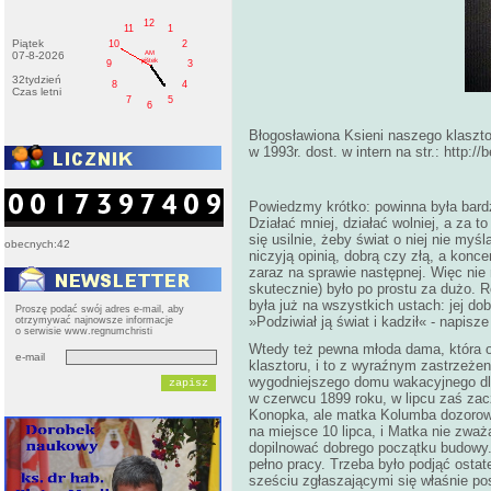
12
11
1
Piątek
10
2
AM
07-8-2026
pištek
9
3
32tydzień
8
4
Czas letni
7
5
6
Błogosławiona Ksieni naszego klaszto
w 1993r. dost. w intern na str.: http
Powiedzmy krótko: powinna była bardzi
Działać mniej, działać wolniej, a za to
się usilnie, żeby świat o niej nie myś
obecnych:42
niczyją opinią, dobrą czy złą, a konc
zaraz na sprawie następnej. Więc nie
skutecznie) było po prostu za dużo. 
była już na wszystkich ustach: jej dob
Proszę podać swój adres e-mail, aby
»Podziwiał ją świat i kadził« - napisz
otrzymywać najnowsze informacje
o serwisie www.regnumchristi
Wtedy też pewna młoda dama, która ot
e-mail
klasztoru, i to z wyraźnym zastrzeż
wygodniejszego domu wakacyjnego dla 
w czerwcu 1899 roku, w lipcu zaś za
Konopka, ale matka Kolumba dozorował
na miejsce 10 lipca, i Matka nie zważ
dopilnować dobrego początku budowy. T
pełno pracy. Trzeba było podjąć ostat
sześciu zgłaszającymi się właśnie pos