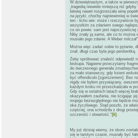
W dziewiętnastym, a także w pierwszy
„tragedią niewiele mniejszą niż gdyb
łatwiej nawet rozgrzeszała winę popeł
na języki
, choćby najniewinniej w świe
ten - licho wie: może i rzeczywiście 
wszystkim za zdaniem swego
najleps
co on powie: sam jest najoczywiściej n
Niby znały ją same, ale co to można 
musiało jego zdanie. A Weber milczał"
Można więc zadać sobie to pytanie, d
znał, długi czas była jego penitentką.
Żeby spróbować znaleźć odpowiedź na 
biskupa. Najpierw przeczytamy fragmen
do ówczesnego generała zmartwychws
za mało stanowczy, gdy ksieni wskute
być offendiculo [zgorszeniem]. Bez nag
nigdy nie byłem przywiązany, owszem
każdym kroku mi przeszkadzała w pracy
Gdy się w ostatnich latach więcej brał
okazywałem zaufania, nie ścigając jej
mojego bezwzględnego nie będzie miał
oka życzliwego. Stąd poszło, że właś
częściej, ona schodziła z drogi proste
szczerość i otwartość."
[6]
.
My już dzisiaj wiemy, że skoro został
się w tamtym czasie, musiały być fał