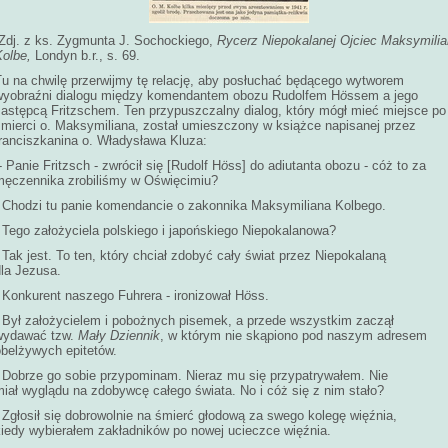
Zdj. z
ks. Zygmunta J. Sochockiego,
Rycerz Niepokalanej Ojciec Maksymilia
Kolbe,
Londyn b.r., s. 69.
Tu na chwilę przerwijmy tę relację, aby posłuchać będącego wytworem
wyobraźni dialogu między komendantem obozu Rudolfem H
ö
ssem a jego
zastępcą Fritzschem. Ten przypuszczalny dialog, który mógł mieć miejsce po
śmierci o. Maksymiliana, został umieszczony w książce napisanej przez
franciszkanina o. Władysława Kluza:
- Panie Fritzsch - zwrócił się [Rudolf H
ö
ss] do adiutanta obozu - cóż to za
męczennika zrobiliśmy w Oświęcimiu?
- Chodzi tu panie komendancie o zakonnika Maksymiliana Kolbego.
 Tego założyciela polskiego i japońskiego Niepokalanowa?
 Tak jest. To ten, który chciał zdobyć cały świat przez Niepokalaną
dla Jezusa.
 Konkurent naszego Fuhrera - ironizował H
ö
ss.
- Był założycielem i pobożnych pisemek, a przede wszystkim zaczął
wydawać tzw.
Mały Dziennik
, w którym nie skąpiono pod naszym adresem
obelżywych epitetów.
- Dobrze go sobie przypominam. Nieraz mu się przypatrywałem. Nie
iał wyglądu na zdobywcę całego świata. No i cóż się z nim stało?
 Zgłosił się dobrowolnie na śmierć głodową za swego kolegę więźnia,
kiedy wybierałem zakładników po nowej ucieczce więźnia.