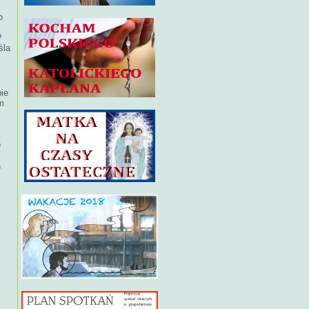
o
?
śla
ie
m
o
a