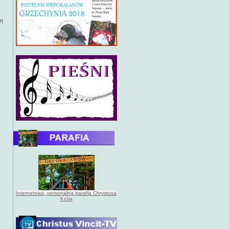
n
Internetowa, personalna parafia Chrystusa
Króla