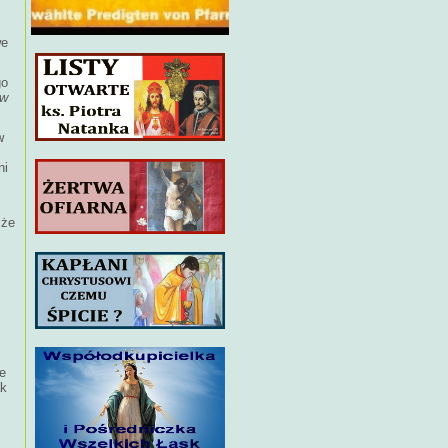
we
go
 w
w
ni
 że
ie
ak