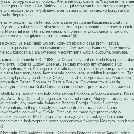
łyszał, to wypada to odnotować. Ale ja się oczywiście na Watykanie nie zna
Znając jednak dowcip św. Maksymiliana, jakoś wewnętrznie przekonana jeste
e On jeszcze jakoś »wypłynie«, a ten ostatni znak również wykorzysta dla
chwały Niepokalanej.
eraz w podziemiach Internetu powtarzana jest opinia Kazimierza Świtonia,
który, co z zaskoczeniem stwierdzam, zna to przekonanie o zachowaniu ciała
w. Maksymiliana w tej samej wersji, w której mnie to opowiadano, że ciało
zakopane zostało gdzieś na terenie obozu"
[5]
.
ie żyjący już Kazimierz Świtoń, który przez długi czas bronił Krzyża
mieszkając w namiocie na oświęcimskim żwirowisku, twierdził, że w nocy w
miejscu zakopania ciała świętego Maksymiliana widział cudowną poświatę.
azimierz Domański 8 XII 1988 r. w Oławie usłyszał od Matki Bożej takie sło
„Mój synu, przekaż Ludowi Bożemu, że ciało mojego umiłowanego sługi
Maksymiliana Marii Kolbego nie zostało spalone, mimo trzykrotnego wrzucani
do pieca krematoryjnego, lecz zostało pochowane w pobliżu krematorium. Ten
kapłan był posłany do obozu w Oświęcimiu, aby przygotować współwięźniów 
spotkanie z Panem Bogiem na Sądzie Bożym. On konsekrował każdą
kruszynę chleba na Ciało Chrystusa i im podawał, przez to zostali zbawieni.
- Módlcie się, aby to ciało było odnalezione i złożone w Niepokalanowie. Bo t
była Wola Boga Ojca, aby Jego ciało było zachowane. Mój synu, on się wstaw
nieustannie, aby powstała świątynia Bożego Pokoju. Zwłoki świętego
Maksymiliana Kolbego zostały zachowane do dziś, na potwierdzenie
prawdziwości objawień w Oławie. Przekaż, że mogą być przeszkody w
dnalezieniu zwłok. Módlcie się, aby jak najszybciej zostały odnalezione.
Możecie wiele łask wyprosić przez pośrednictwo świętego Maksymiliana Kolb
6]
.
W kwietniu 1989 podczas pobytu Kazimierza Domańskiego w Japonii, gdzie