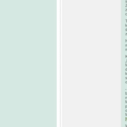
s
ż
T
ś
N
K
o
­
o
[