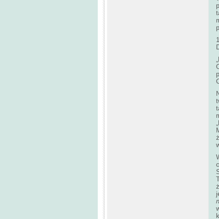
t
„
O
p
N
t
m
„
M
ż
w
S
T
ż
w