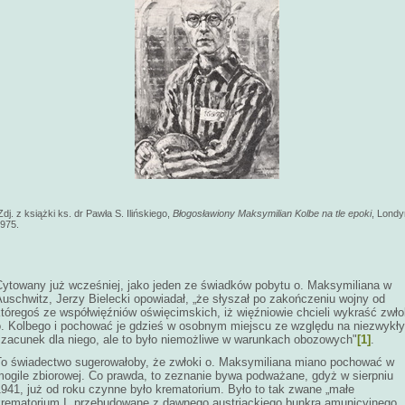
dj. z książki ks. dr Pawła S. Ilińskiego,
Błogosławiony Maksymilian Kolbe na tle epoki
, Londy
975.
Cytowany już wcześniej, jako jeden ze świadków pobytu o. Maksymiliana w
uschwitz, Jerzy Bielecki opowiadał, „że słyszał po zakończeniu wojny od
któregoś ze współwięźniów oświęcimskich, iż więźniowie chcieli wykraść zwło
o. Kolbego i pochować je gdzieś w osobnym miejscu ze względu na niezwykły
szacunek dla niego, ale to było niemożliwe w warunkach obozowych"
[1]
.
To świadectwo sugerowałoby, że zwłoki o. Maksymiliana miano pochować w
mogile zbiorowej. Co prawda, to zeznanie bywa podważane, gdyż w sierpniu
1941, już od roku czynne było krematorium. Było to tak zwane „małe
krematorium I, przebudowane z dawnego austriackiego bunkra amunicyjnego.