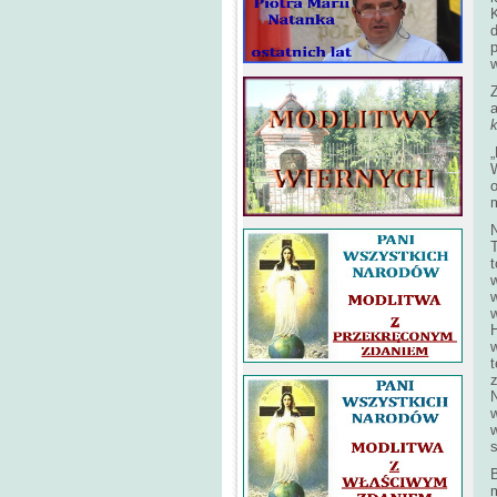
K
d
Z
„
t
H
w
N
w
s
B