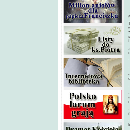
„
-
-
-
m
-