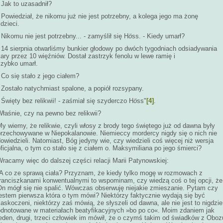
 Jak to uzasadnił?
 Powiedział, że nikomu już nie jest potrzebny, a kolega jego ma żonę
 dzieci.
 Nikomu nie jest potrzebny... - zamyślił się H
ö
ss. - Kiedy umarł?
- 14 sierpnia otwarliśmy bunkier głodowy po dwóch tygodniach odsiadywania
ary przez 10 więźniów. Dostał zastrzyk fenolu w lewe ramię i
szybko umarł.
 Co się stało z jego ciałem?
 Zostało natychmiast spalone, a popiół rozsypany.
 Święty bez relikwii! - zaśmiał się szyderczo H
ö
ss"
[4]
.
łaśnie, czy na pewno bez relikwii?
y wiemy, że relikwie, czyli włosy z brody tego świętego już od dawna były
przechowywane w Niepokalanowie. Niemieccy mordercy nigdy się o nich nie
owiedzieli. Natomiast, Bóg jedyny wie, czy wiedzieli coś więcej niż wersja
ficjalna, o tym co stało się z ciałem o. Maksymiliana po jego śmierci?
racamy więc do dalszej części relacji Marii Patynowskiej:
„A co ze sprawą ciała? Przyznam, że kiedy tylko mogę w rozmowach z
franciszkanami konwentualnymi to wspominam, czy wiedzą coś o tej opcji, że
On mógł się nie spalić. Wówczas obserwuję niejakie zmieszanie. Pytam czy
jestem pierwsza która o tym mówi? Niektórzy faktycznie wydają się być
askoczeni, niektórzy zaś mówią, że słyszeli od dawna, ale nie jest to nigdzie
odnotowane w materiałach beatyfikacyjnych »bo po co«. Moim zdaniem jak
jeden, drugi, trzeci człowiek im mówił, że o czymś takim od świadków z Oboz