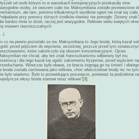
słyszeli od osób którym to w warunkach konspiracyjnych przekazały inne
wiarygodne osoby, że owszem ciało św. Maksymiliana zostało przewiezione d
rematorium, ale tam, pomimo kilkakrotnych wysiłków ogień nie imał się ciała.
Podpalanie przy pomocy różnych środków również nie pomogło. Dziwny znak
ie bardzo mnie to dziwi, raczej jest wiarygodne. Relikwie wielu świętych okre
się mianem niezniszczalnych.
...)
To co na pewno pozostało ze św. Maksymiliana to Jego broda, którą kazał sob
zgolić przed pójściem do więzienia, wcześniej, jeszcze przed tym ostateczny
aresztowaniem, które zakończyło się obozem koncentracyjnym. Ojciec
Maksymilian nie chciał, aby ten znak franciszkanizmu odbierany był mu
rzemocą i dla tego kazał się ogolić zakonnemu fryzjerowi, przed wyjściem na
przesłuchania. Wówczas była obawa, że bracia żegnają go na śmierć i dlateg
a broda została zachowana jako relikwia, choć właścicielowi brody nic no tym
ie było wiadomo. Było to przewidujące posunięcie, ponieważ ta podzielona n
ojedyncze włosy broda stanowi teraz relikwie"
[3]
.