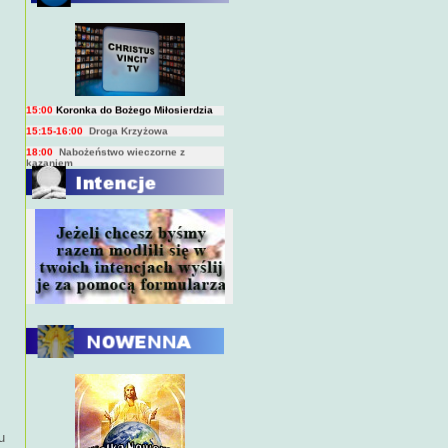
BIEŻĄCY PROGRAM TRANSMISJI
BEZPOŚREDNICH
(na żywo)
7:00
Msza święta
15:00
Koronka do Bożego Miłosierdzia
15:15-16:00
Droga Krzyżowa
18:00
Nabożeństwo wieczorne z
kazaniem
10:00
Niedzielna Msza święta w miarę
możliwości ks. Piotra
u