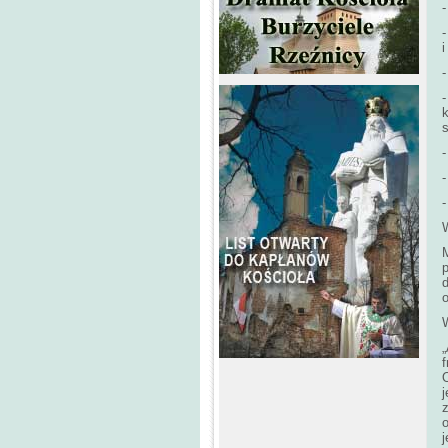
-
-
i
-
k
-
-
-
W
M
d
o
W
z