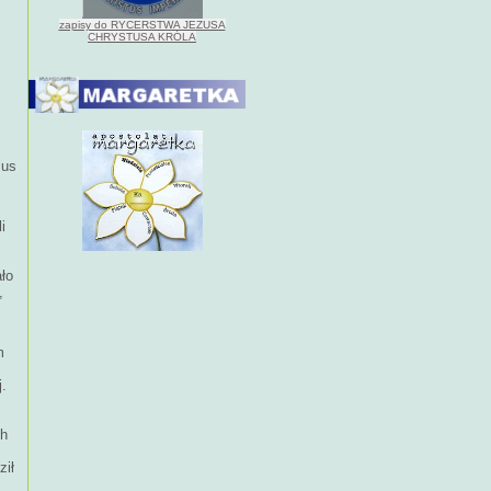
zapisy do RYCERSTWA JEZUSA
CHRYSTUSA KRÓLA
m
zus
i
ało
,
m
j.
ch
ził