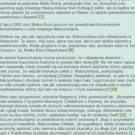
przebywał na polecenie Matki Bożej, przekazała Ona, że „Domański zna
ajemnicę jego [świętego Maksymiliana Marii Kolbego] zwłok, ale że będzie to
można ujawnić po zatwierdzeniu objawień w Oławie i to będzie potwierdzenie
prawdziwości objawień"
[7]
.
16 lipca 1991 roku Matka Boża jeszcze raz powiedziała Kazimierzowi
Domańskiemu o ciele świętego Maksymiliana:
Módlcie się, aby jak najszybciej ciało św. Maksymiliana było odnalezione w
święcimiu. Ty wiesz, mój synu, gdzie ono jest, ale to jest wielka tajemnica
owierzona tobie. Kiedy przyjdzie czas, pojedziesz tam, przekaże tobie to Je
Chrystus i Ja, Matka Boża Niepokalana"
[8]
.
a stronie franciszkanów można przeczytać, że i objawienia oławskie i
twierdzenia Kazimierza Świtonia to typowe fake newsy
[9]
. Ale oni sami napisal
am nieprawdę, kiedy powołali się na zeznania dwóch więźniów, którzy jakoby
ieli zeznać, że widzieli kremacje zwłok o. Maksymiliana, posłuchajmy:
Faktem jest również, że obydwaj (Chlebik i Borgowiec) wiedzieli, że jest to ci
aksymiliana i obydwaj zeznali o spaleniu tego ciała. Logiczna jest więc myśl
e ciało zostało spalone, tak jak zaświadczają naoczni świadkowie w osobie
spółwięźniów, którzy byli tam na miejscu i o tym zaświadczyli"
[10]
.
Warto więc przypomnieć zeznanie Borgowca, który powiedział tak: „Wyniosłe
ciało bohatera z fryzjerem blokowym, Chlebikiem z Karwiny, do umywalni.
tamtąd złożone zostało do skrzyni i odtransportowane do kostnicy więzienne
ak zginął ksiądz, bohater obozu oświęcimskiego, ofiarując dobrowolnie swe
ycie za ojca rodziny, cicho, spokojnie modląc się do ostatniej chwili"
[11]
. I
jeszcze posłuchajmy co powiedział w swoich zeznaniach, drugi z przywołany
naocznych świadków
, Maksymilian Chlebik: „W wypadkach, kiedy trzeba było
cześniej opróżnić celę ciemnicę albo jeżeli skazańcy za długo żyli, przychod
kapo z Krankenbau (szpitala obozowego) i uśmiercał ich [więźniów bunkra 11