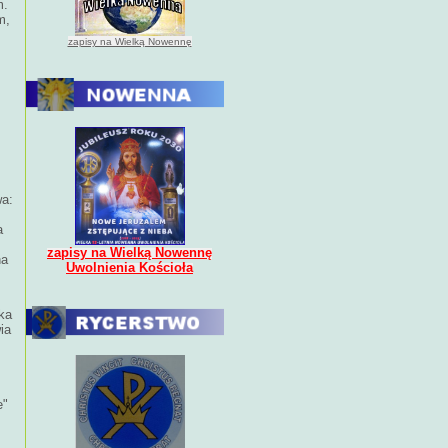
m.
m,
zapisy na Wielką Nowennę
wa:
a
zapisy na Wielką Nowennę
na
Uwolnienia Kościoła
aka
ia
e"