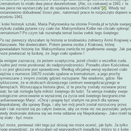
rematorium to miało dwa piece dwuretortowe. [Ale, co ciekawe] w 1941 r. te
wa piece nie wystarczały już do spalania wszystkich zwłok"
[2]
. Wtedy też
postanowiono dobudować trzeci piec, natomiast prace te rozpoczęto dopiero 
wrześniu 1941.
 kolei historyk sztuki, Maria Patynowska na stronie Fronda.pl w tytule swoje
artykułu zadała pytanie czy
ciało św. Maksymiliana Kolbe nie chciało spłonąć
krematorium?
Po czym tak rozwinęła temat losów zwłok tego świętego:
Po raz pierwszy słyszałam tę historię w środowisku żołnierzy Armii Krajowej 
Warszawie. Nie dowierzałam. Potem pewna osoba z Krakowa, której
opowiadałam historię św. Maksymiliana zwróciła mi gwałtownie uwagę: Jak pa
może powtarzać tę bzdurę, że Jego ciało spalono !
Na wstępie zaznaczę, że jestem sceptyczna, jeżeli chodzi o wszelkie cuda.
Trudno jest mnie przekonać do nadprzyrodzoności. Ponadto ufam Kościołowi,
o co jest głoszone jest sprawdzone. Według oficjalnej wersji wydarzeń ciało
więźnia o numerze 16670 zostało spalone w krematorium, a jego prochy
wymieszane z innymi zostały gdzieś rozsypane. Nie wiadomo, gdzie. Nie
wykluczone, że w okolicach dzisiejszego centrum ewangelizacyjnego w
armężach. Wzruszająca historia głosi, iż te prochy zostały rozwiane przez
iatr, bo tak rozległa była miłość świętego do ludzi. Ta wersja miałaby swoje
teologiczne umocowanie w wyrażonej za życia woli świętego bezgranicznie
zaofiarowanego Maryi. »Chcę i pragnę być startym na proch dla sprawy
iepokalanej, dla sprawy Boga, i aby ten mój proch został rozrzucony przez
iatr i tak rozniósł się po całym świecie, aby ze mnie nic nie pozostało: jedyn
wtedy doskonale dokona się we mnie oddanie się Niepokalanej«. Jako rzekł t
ię stało - być może.
yć może, ponieważ nikt tego już dzisiaj nie może ocenić, jak było. Ja tylko
mogę powiedzieć, że słyszałam od wiarygodnych świadków, którzy to z kolei