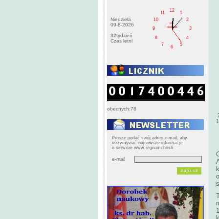
12
11
1
Niedziela
10
2
PM
09-8-2026
niedziela
9
3
32tydzień
8
4
Czas letni
7
5
6
obecnych:78
Z
1
Proszę podać swój adres e-mail, aby
otrzymywać najnowsze informacje
o serwisie www.regnumchristi
e-mail
A