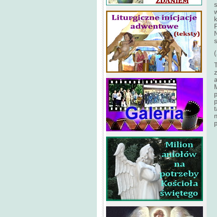
k
N
(
p
t
n
p