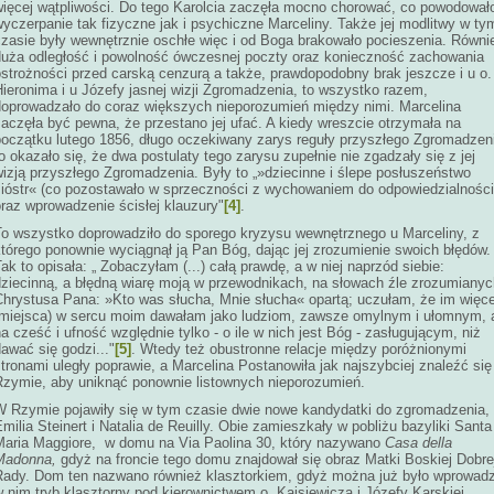
więcej wątpliwości. Do tego Karolcia zaczęła mocno chorować, co powodował
yczerpanie tak fizyczne jak i psychiczne Marceliny. Także jej modlitwy w ty
czasie były wewnętrznie oschłe więc i od Boga brakowało pocieszenia. Równi
duża odległość i powolność ówczesnej poczty oraz konieczność zachowania
ostrożności przed carską cenzurą a także, prawdopodobny brak jeszcze i u o.
ieronima i u Józefy jasnej wizji Zgromadzenia, to wszystko razem,
doprowadzało do coraz większych nieporozumień między nimi. Marcelina
aczęła być pewna, że przestano jej ufać. A kiedy wreszcie otrzymała na
początku lutego 1856, długo oczekiwany zarys reguły przyszłego Zgromadzen
o okazało się, że dwa postulaty tego zarysu zupełnie nie zgadzały się z jej
wizją przyszłego Zgromadzenia. Były to „»dziecinne i ślepe posłuszeństwo
sióstr« (co pozostawało w sprzeczności z wychowaniem do odpowiedzialności
raz wprowadzenie ścisłej klauzury"
[4]
.
To wszystko doprowadziło do sporego kryzysu wewnętrznego u Marceliny, z
którego ponownie wyciągnął ją Pan Bóg, dając jej zrozumienie swoich błędów.
ak to opisała: „ Zobaczyłam (...) całą prawdę, a w niej naprzód siebie:
dziecinną, a błędną wiarę moją w przewodnikach, na słowach źle zrozumianyc
Chrystusa Pana: »Kto was słucha, Mnie słucha« opartą; uczułam, że im więce
(miejsca) w sercu moim dawałam jako ludziom, zawsze omylnym i ułomnym, 
a cześć i ufność względnie tylko - o ile w nich jest Bóg - zasługującym, niż
awać się godzi..."
[5]
. Wtedy też obustronne relacje między poróżnionymi
tronami uległy poprawie, a Marcelina Postanowiła jak najszybciej znaleźć się
Rzymie, aby uniknąć ponownie listownych nieporozumień.
W Rzymie pojawiły się w tym czasie dwie nowe kandydatki do zgromadzenia,
milia Steinert i Natalia de Reuilly. Obie zamieszkały w pobliżu bazyliki Santa
Maria Maggiore, w domu na Via Paolina 30, który nazywano
Casa della
Madonna,
gdyż na froncie tego domu znajdował się obraz Matki Boskiej Dobre
Rady. Dom ten nazwano również klasztorkiem, gdyż można już było wprowadz
 nim tryb klasztorny pod kierownictwem o. Kajsiewicza i Józefy Karskiej.