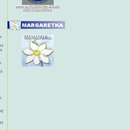
zapisy do RYCERSTWA JEZUSA
CHRYSTUSA KRÓLA
w
ni
na
k
ch
e
e]
ej