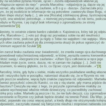
by na wszelkie pytania Rozalii, ojciec i Józefa odpowiedzieli właśnie jej.
»Napiszcie wprost do niej«" - prosiła Marcelina - »objaśnijcie ją, dajcie się jej
oznać, aby sobie zyskać jej zaufanie, a B o g u - duszę«. Zaznaczała przy
ym, że jej osobiście te informacje nie są potrzebne: zawierzyła ślepo Bogu, »
am ślepo służyć będę (...), ale ona [Rozalia] zdolniejszej głowy, bystrzejszej
yśli, ona wiedzieć potrzebuje...« niemniej przyznawała, że rok temu, podcza
obytu w Rzymie, i jej ciążył brak informacji o zgromadzeniu ze strony
kierowników"
[1]
.
iestety, to ostatnie zdanie bardzo zabolało o. Kajsiewicza, który tak jej odpis
»Fe, Marcelino« (...) »oto już drugi raz pozwalasz sobie na akt nieufności
względem mnie, podczas gdy ja nigdy o Tobie nie wątpiłem i nie wątpię«. Mim
ych słów zaufania polecił jej dla zmniejszenia okazji do pokus ograniczyć do
minimum wyjazd do Szulak"
[2]
.
Ten zarzut braku zaufania oraz świadomość, że zraniła swego ojca duchoweg
spowodował natychmiastową odpowiedź, w której „wyraziła swemu kierowniko
miłość swoją i »bezgraniczne zaufanie«: »Ufam Ojcu całkowicie w ręce jego
kładam moje życie, serce, duszę, nic w zamian nie żądając (...). Jeśli nie
ozumiem, to wierzę głęboko, że to, co Ojciec czyni, jest doskonałe...«"
[3]
.
arceliny, która, gdy była u siebie, miała wszystko poukładane według własne
oli i wszystko było w porządku, natomiast okazało się, że w Rzymie nic nie
yło jeszcze wiadome, więcej było znaków zapytania niż odpowiedzi. Martwiła
ównież przyszłość córeczki Karolci, co się z nią stanie, gdy mama pójdzie do
lasztoru? Cieszyła się więc z tego, że przyszłe zgromadzenie miałoby za
zadanie wychowywać właśnie młode dziewczyny, co pozwoliłoby zachować
órkę przy sobie. Martwiło ją jeszcze i to, że nie było decyzji, czy zgromadze
ozostanie w Rzymie czy jednak będzie działać na terenie Polski. Dla Więc, j
idać, pojawiało się coraz więcej pytań, a kiedy długo nie otrzymywała kolejn
dpowiedzi, zaczynała stawać się faktycznie nieufna i stopniowo nabierała co