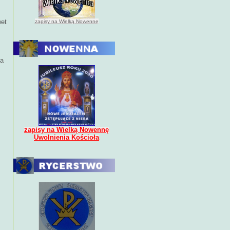
wet
zapisy na Wielką Nowennę
na
zapisy na Wielką Nowennę
Uwolnienia Kościoła