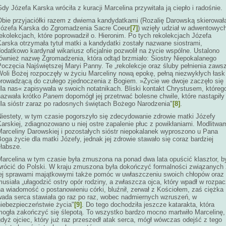
dy Józefa Karska wróciła z kuracji Marcelina przywitała ją ciepło i radośnie.
Obie przyjaciółki razem z dwiema kandydatkami (Rozalię Darowską skierował
Józefa Karska do Zgromadzenia Sacre Coeur
[7]
) wzięły udział w adwentowyc
ekolekcjach, które poprowadził o. Hieronim. Po tych rekolekcjach Józefa
arska otrzymała tytuł matki a kandydatki zostały nazwane siostrami,
odatkowo kardynał wikariusz oficjalnie pozwolił na życie wspólne. Ustalono
również nazwę Zgromadzenia, która odtąd brzmiało: Siostry Niepokalanego
Poczęcia Najświętszej Maryi Panny. Te „rekolekcje oraz śluby pełnienia zaws
Woli Bożej rozpoczęły w życiu Marceliny nową epokę, pełną niezwykłych łask
prowadzącą do czułego zjednoczenia z Bogiem. »Życie we dwoje zaczęło się
dla nas« zapisywała w swoich notatnikach. Bliski kontakt Chrystusem, któreg
nazwała krótko
Panem
dopomógł jej przetrwać bolesne chwile, które nastąpiły
dla sióstr zaraz po radosnych świętach Bożego Narodzenia"
[8]
.
Niestety, w tym czasie pogorszyło się zdecydowanie zdrowie matki Józefy
arskiej, zdiagnozowano u niej ostre zapalenie płuc z powikłaniami. Modlitwa
Marceliny Darowskiej i pozostałych sióstr niepokalanek wyproszono u Pana
oga życie dla matki Józefy, jednak jej zdrowie stawało się coraz bardziej
słabsze.
Marcelina w tym czasie była zmuszona na ponad dwa lata opuścić klasztor, b
wrócić do Polski. W kraju zmuszona była dokończyć formalności związanych 
jej sprawami majątkowymi także pomóc w uwłaszczeniu swoich chłopów oraz
usiała „ułagodzić ostry opór rodziny, a zwłaszcza ojca, który wpadł w rozpa
a wiadomość o postanowieniu córki, bluźnił, zerwał z Kościołem, zaś ciężka
wada serca stawiała go raz po raz, wobec nadmiernych wzruszeń, w
niebezpieczeństwie życia"
[9]
. Do tego dochodziła jeszcze katarakta, która
mogła zakończyć się ślepotą. To wszystko bardzo mocno martwiło Marcelinę,
dyż ojciec, który już raz przeszedł atak serca, mógł wówczas odejść z tego