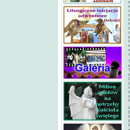
w
H
z
t
o
T
n
d
s
E
w