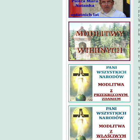
a
„
p
t
W
m
p
N
„
t
s
r
M
w
b
r
k
c
p
w
o