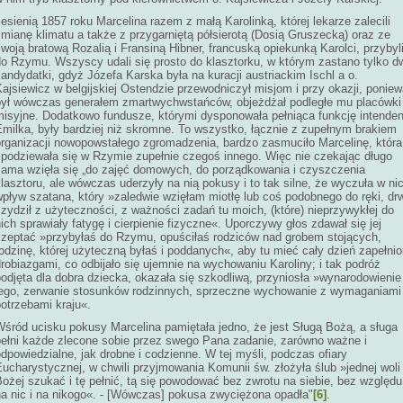
esienią 1857 roku Marcelina razem z małą Karolinką, której lekarze zalecili
mianę klimatu a także z przygarniętą półsierotą (Dosią Gruszecką) oraz ze
woją bratową Rozalią i Fransiną Hibner, francuską opiekunką Karolci, przybyl
do Rzymu. Wszyscy udali się prosto do klasztorku, w którym zastano tylko d
andydatki, gdyż Józefa Karska była na kuracji austriackim Ischl a o.
ajsiewicz w belgijskiej Ostendzie przewodniczył misjom i przy okazji, ponie
był wówczas generałem zmartwychwstańców, objeżdżał podległe mu placówki
misyjne. Dodatkowo fundusze, którymi dysponowała pełniąca funkcję intenden
Emilka, były bardziej niż skromne. To wszystko, łącznie z zupełnym brakiem
organizacji nowopowstałego zgromadzenia, bardzo zasmuciło Marcelinę, która
spodziewała się w Rzymie zupełnie czegoś innego. Więc nie czekając długo
sama wzięła się „do zajęć domowych, do porządkowania i czyszczenia
lasztoru, ale wówczas uderzyły na nią pokusy i to tak silne, że wyczuła w ni
pływ szatana, który »zaledwie wzięłam miotłę lub coś podobnego do ręki, drw
zydził z użyteczności, z ważności zadań tu moich, (które) nieprzywykłej do
ich sprawiały fatygę i cierpienie fizyczne«. Uporczywy głos zdawał się jej
szeptać »przybyłaś do Rzymu, opuściłaś rodziców nad grobem stojących,
odzinę, której użyteczną byłaś i poddanych«, aby tu mieć cały dzień zapełni
robiazgami, co odbijało się ujemnie na wychowaniu Karoliny; i tak podróż
odjęta dla dobra dziecka, okazała się szkodliwą, przyniosła »wynarodowienie
jego, zerwanie stosunków rodzinnych, sprzeczne wychowanie z wymaganiami 
otrzebami kraju«.
Wśród ucisku pokusy Marcelina pamiętała jedno, że jest Sługą Bożą, a sługa
pełni każde zlecone sobie przez swego Pana zadanie, zarówno ważne i
dpowiedzialne, jak drobne i codzienne. W tej myśli, podczas ofiary
ucharystycznej, w chwili przyjmowania Komunii św. złożyła ślub »jednej woli
ożej szukać i tę pełnić, tą się powodować bez zwrotu na siebie, bez względu
na nic i na nikogo«. - [Wówczas] pokusa zwyciężona opadła"
[6]
.