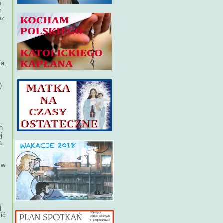
o
m
eż
ia,
)
h
j
a
 w
j
ić