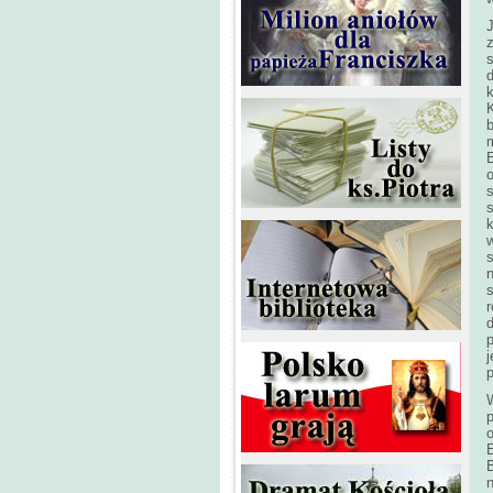
J
z
s
k
K
k
w
s
n
r
d
p
p
o
E
B