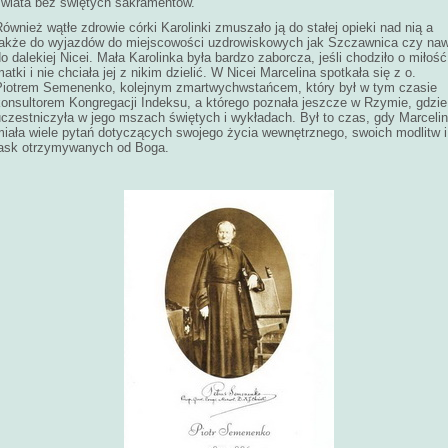
świata bez świętych sakramentów.
ównież wątłe zdrowie córki Karolinki zmuszało ją do stałej opieki nad nią a
także do wyjazdów do miejscowości uzdrowiskowych jak Szczawnica czy na
o dalekiej Nicei. Mała Karolinka była bardzo zaborcza, jeśli chodziło o miłość
atki i nie chciała jej z nikim dzielić. W Nicei Marcelina spotkała się z o.
Piotrem Semenenko, kolejnym zmartwychwstańcem, który był w tym czasie
konsultorem Kongregacji Indeksu, a którego poznała jeszcze w Rzymie, gdzie
uczestniczyła w jego mszach świętych i wykładach. Był to czas, gdy Marceli
miała wiele pytań dotyczących swojego życia wewnętrznego, swoich modlitw i
łask otrzymywanych od Boga.