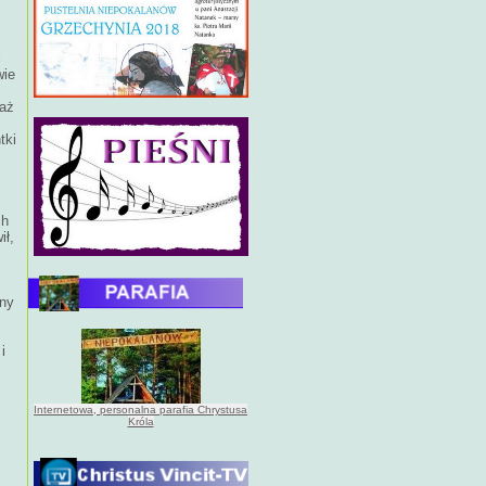
i
wie
waż
tki
ch
ił,
ony
i
Internetowa, personalna parafia Chrystusa
Króla