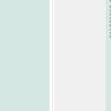
R
d
m