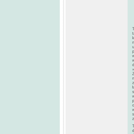
T
t
n
p
w
d
n
z
ł
o
s
T