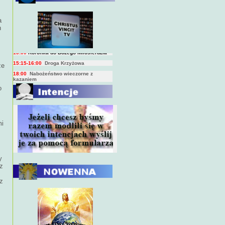
BIEŻĄCY PROGRAM TRANSMISJI
BEZPOŚREDNICH
(na żywo)
a
h
7:00
Msza święta
15:00
Koronka do Bożego Miłosierdzia
15:15-16:00
Droga Krzyżowa
18:00
Nabożeństwo wieczorne z
ze
kazaniem
o
10:00
Niedzielna Msza święta w miarę
możliwości ks. Piotra
mi
y
z
cz