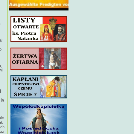
i
s
ał:
o
o,
wi
j
 ją
nie
ak
ych
raz