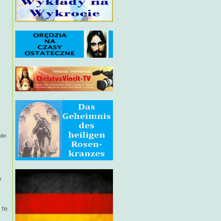
lin
w
 te