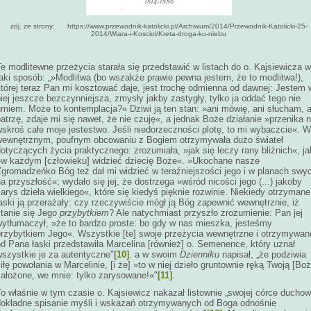
zdj. ze strony: https://www.przewodnik-katolicki.pl/Archiwum/2014/Przewodnik-Katolicki-25-
2014/Wiara-i-Kosciol/Kreta-droga-ku-niebu
e modlitewne przeżycia starała się przedstawić w listach do o. Kajsiewicza w
aki sposób: „»Modlitwa (bo wszakże prawie pewna jestem, że to modlitwa!),
której teraz Pan mi kosztować daje, jest trochę odmienna od dawnej: Jestem 
iej jeszcze bezczynniejsza, zmysły jakby zastygły, tylko ja oddać tego nie
umiem. Może to kontemplacja?« Dziwi ją ten stan: »ani mówię, ani słucham, a
atrzę, zdaje mi się nawet, że nie czuję«, a jednak Boże działanie »przenika 
skroś całe moje jestestwo. Jeśli niedorzeczności plotę, to mi wybaczcie«. W
wewnętrznym, poufnym obcowaniu z Bogiem otrzymywała dużo świateł
otyczących życia praktycznego: zrozumiała, »jak się leczy rany bliźnich«, ja
»w każdym [człowieku] widzieć dziecię Boże«. »Ukochane nasze
Zgromadzeńko Bóg też dał mi widzieć w teraźniejszości jego i w planach swy
a przyszłość«; wydało się jej, że dostrzega »wśród nicości jego (...) jakoby
arys dzieła wielkiego«, które się kiedyś pięknie rozwinie. Niekiedy otrzymane
aski ją przerażały: czy rzeczywiście mógł ją Bóg zapewnić wewnętrznie, iż
stanie się Jego
przybytkiem
? Ale natychmiast przyszło zrozumienie: Pan jej
wytłumaczył, »że to bardzo proste: bo gdy w nas mieszka, jesteśmy
przybytkiem Jego«. Wszystkie [te] swoje przeżycia wewnętrzne i otrzymywan
d Pana łaski przedstawiła Marcelina [również] o. Semenence, który uznał
wszystkie je za autentyczne"
[10]
. a w swoim
Dzienniku
napisał, „że podziwia
iłę powołania w Marcelinie, [i że] »to w niej dzieło gruntownie ręką Twoją [Boż
założone, we mnie: tylko zarysowane!«"
[11]
.
o właśnie w tym czasie o. Kajsiewicz nakazał listownie „swojej córce duchow
dokładne spisanie myśli i wskazań otrzymywanych od Boga odnośnie