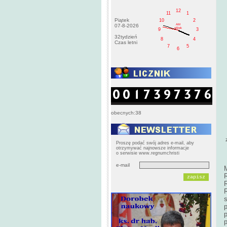
12
11
1
Piątek
10
2
AM
07-8-2026
pištek
9
3
32tydzień
8
4
Czas letni
7
5
6
obecnych:38
Proszę podać swój adres e-mail, aby
otrzymywać najnowsze informacje
o serwisie www.regnumchristi
e-mail
p
p