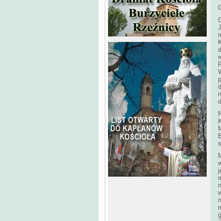
G
r
K
d
K
B
m
n
g