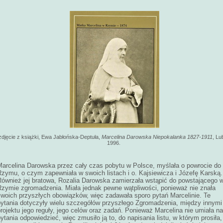
zdjęcie z książki, Ewa Jabłońska-Deptuła,
Marcelina Darowska Niepokalanka 1827-1911
, Lub
1996.
Marcelina Darowska przez cały czas pobytu w Polsce, myślała o powrocie do
Rzymu, o czym zapewniała w swoich listach i o. Kajsiewicza i Józefę Karską.
Również jej bratowa, Rozalia Darowska zamierzała wstąpić do powstającego 
Rzymie zgromadzenia. Miała jednak pewne wątpliwości, ponieważ nie znała
swoich przyszłych obowiązków, więc zadawała sporo pytań Marcelinie. Te
pytania dotyczyły wielu szczegółów przyszłego Zgromadzenia, między innymi
rojektu jego reguły, jego celów oraz zadań. Ponieważ Marcelina nie umiała na
ytania odpowiedzieć, więc zmusiło ją to, do napisania listu, w którym prosiła,