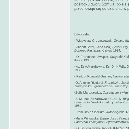
pośrodku dworu Szmula; obie si
przechowuje się do dziś dnia w
Bibliografia:
- Władysław Grzymałowski,
Żywoty świ
-Vincent Sardi, Carlo Sica,
Żywot Sługi 
Dobrego Pasterza
,
Kraków 1924.
- O. Franciszek Świątek,
Świętość Koś
Kielce 1930.
-Ks. Dr A.Marchewka, Ks. Dr. K.Wilk, 
1938.
- Red. o. Romuald Gustaw,
Hagiografia
-
O. Antonio Ricciardi,
Franciszka Siedl
założycielka Zgromadzenia Sióstr Najś
-Zofia Martusewicz,
Obcując ze świętym
-S. M. Inez Strzałkowska C.S.F.N.
Bło
Franciszka Siedliska Założycielka Zgr
1989.
-
Franciszka Siedliska,
Autobiografia
, 
-Maria Winowska,
Dzieje duszy Francis
Pasterza) założycielki Zgromadzenia S
- O. Bartoszewski Gabriel OFMCap, S