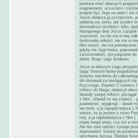
powinna mieć własnych pragnień,
pragnieniami, uczuciami i myśla
pragnie być Jego na wieki i nie 
Jezus obdarza ją szczęściem, p
oddania się Jemu, ale szybko te 
doświadcza oschłości: bólu, tęsk
Następnego dnia Jezus zażądał c
zrozumieć, że nie ma w niej cał
doskonałej miłości; nie ma w nie
Nim razem, nie ma poświęcenia i
gdyby nie Jego łaska, poprowadz
zarozumiałość, przywiązanie do 
dobre, Bogu i jego działaniu.
Jezus w dalszym ciągu przygoto
dając Siostrze łaskę pogodzenia 
dziecko niezdolne do całkowiteg
dni doświadcza nasilających się
fizycznego. Dopiero 2 czerwca Je
miłości do Niego; obdarzył obec
dowody swojej miłości; pociągał
z Nim. »Dawał mi się znaleźć - p
powiedzieć, wyjąknąć - dawał mi
we mnie, a ja najnędzniejsza z 
wierze, że ja jestem z moim Pa
mój, a ja najbiedniejsza z Nim (
miarę twojej wiary, czy też w mia
Ale ten stan radości zostaje pr
doprowadzić Siostrę do przekona
ukochania Jezusa. Dlatego Siost