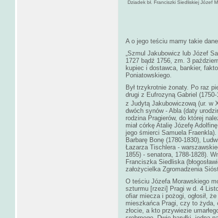
Dziadek bł. Franciszki Siedliskiej Józef 
A o jego teściu mamy takie dane
„Szmul Jakubowicz lub Józef S
1727 bądź 1756, zm. 3 październ
kupiec i dostawca, bankier, fakt
Poniatowskiego.
Był trzykrotnie żonaty. Po raz 
drugi z Eufrozyną Gabriel (1750-1
z Judytą Jakubowiczową (ur. w X
dwóch synów - Abla (daty urodzi
rodzina Pragierów, do której nal
miał córkę Atalię Józefę Adolfin
jego śmierci Samuela Fraenkla). 
Barbarę Bonę (1780-1830), Ludwi
Łazarza Tischlera - warszawski
1855) - senatora, 1788-1828). 
Franciszka Siedliska (błogosła
założycielka Zgromadzenia Sióst
O teściu Józefa Morawskiego moż
szturmu [rzezi] Pragi w d. 4 Li
ofiar miecza i pożogi, ogłosił, 
mieszkańca Pragi, czy to żyda, 
złocie, a kto przywiezie umarłeg
srebrnego. Dwie baryłki, jedna n