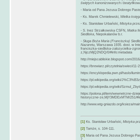
świętych kanonizowanych
i beatyfikow
- Maria od Pana Jezusa Dobrego Past
- Ks. Marek Chmielewski,
Wielka księg
- Ks. Stanisław Urbański,
Mistyka prze
- S. Inez Strzałkowska CSFN,
Matka M
Siedliska
, Niepokalanów b.r.
- Sługa Boża Maria (Franciszka) Siedl
Nazaretu,
Warszawa 1935. dost. w Intern
franciszka-siedliska-zalozycielka-zgr
z,NjczMjQ2NDQ/0/#info:metadata
http://miejscabliskie.blogspot.com/20
https://brewiarz.pl/czytelnia/swieci/11-
https://encyklopedia.pwn.pl/haslo/ilum
https://pl.wikipedia.org/wiki/J%C3%B
https://pl.wikipedia.org/wiki/Szmul_Zby
https://polona.pl/item/wewnetrzne-dzi
historyczne-ze,MjY3MDExMTM/251/#in
http://www.wtg-gniazdo.org/ksieza/ma
[1]
Ks. Stanisław Urbański,
Mistyka pr
[2]
Tamże, s. 104-111.
[3]
Maria od Pana Jezusa Dobrego Pa
7.