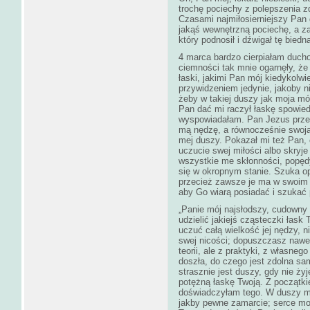
trochę pociechy z polepszenia z
Czasami najmiłosierniejszy Pan
jakąś wewnętrzną pociechę, a 
który podnosił i dźwigał tę biedn
4 marca bardzo cierpiałam ducho
ciemności tak mnie ogarnęły, że
łaski, jakimi Pan mój kiedykolwi
przywidzeniem jedynie, jakoby ni
żeby w takiej duszy jak moja mó
Pan dać mi raczył łaskę spowiedzi
wyspowiadałam. Pan Jezus przez
mą nędzę, a równocześnie swoją 
mej duszy. Pokazał mi też Pan,
uczucie swej miłości albo skryj
wszystkie me skłonności, popęd
się w okropnym stanie. Szuka opar
przecież zawsze je ma w swoim 
aby Go wiarą posiadać i szukać 
„Panie mój najsłodszy, cudowny
udzielić jakiejś cząsteczki łask 
uczuć całą wielkość jej nędzy, n
swej nicości; dopuszczasz nawet
teorii, ale z praktyki, z własne
doszła, do czego jest zdolna sa
strasznie jest duszy, gdy nie ży
potężną łaskę Twoją. Z początki
doświadczyłam tego. W duszy mej
jakby pewne zamarcie; serce moje