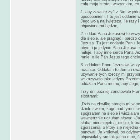
całą moją istotą i wszystkim, c
1. aby zawsze żyć z Nim w jedno
upodobaniem. I tu jest oddanie 
Jego wolą najświętszą, ile razy 
objawioną mi będzie;
2. oddać Panu Jezusowi te wszyst
dla siebie, ale pragnąć i bardzo
Jezusa. Tu jest oddanie Panu J
abym i ja jedynie Pana Jezusa m
miłuje. I aby inne serca Pana Je
mnie, o ile Pan Jezus tego chcie
3. oddałam Panu Jezusowi wszyst
różańce. Oddałam to Jemu i uwa
używanie tych rzeczy mi przypo
wskazywało jako jedyny Przedmi
oddałam Panu memu, aby Jego, 
Trzy dni później zanotowała Fra
siostrami:
„Dziś na chwilkę stanęło mi w m
dziele swoim, kogo nad tymi sio
spojrzałam na siebie i widziałam
wewnętrznie uczułam słowa: »Ja
słabą, nieumiejętną, ciebie, któ
zgorszenia, o który się niejedna
panował, Ja królował, bo gdybym
objawiałaby się tak jasno moc, ś