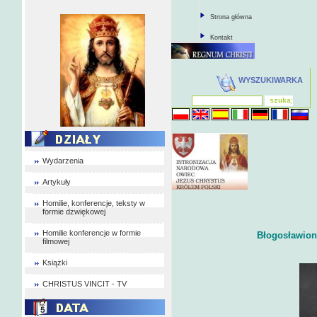
Strona główna
Kontakt
WYSZUKIWARKA
Wydarzenia
Artykuły
Homilie, konferencje, teksty w
formie dzwiękowej
Homilie konferencje w formie
Błogosławiona
filmowej
Książki
CHRISTUS VINCIT - TV