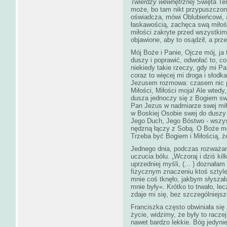
Twierdzy wewnętrznej
Święta Te
może, bo tam nikt przypuszczon
oświadcza, mówi Oblubieńcowi, a
łaskawością, zachęca swą miłości
miłości zakryte przed wszystki
objawione, aby to osądził, a prz
Mój Boże i Panie, Ojcze mój, ja
duszy i poprawić, odwołać to, c
niekiedy takie rzeczy, gdy mi P
coraz to więcej mi droga i słodk
Jezusem rozmowa: czasem nic p
Miłości, Miłości moja! Ale wtedy
dusza jednoczy się z Bogiem sw
Pan Jezus w nadmiarze swej mi
w Boskiej Osobie swej do duszy 
Jego Duch, Jego Bóstwo - wszyst
nędzną łączy z Sobą. O Boże mój
Trzeba być Bogiem i Miłością, ż
Jednego dnia, podczas rozważan
uczucia bólu. „Wczoraj i dziś kil
uprzedniej myśli, (... ) doznał
fizycznym znaczeniu ktoś sztyle
mnie coś tknęło, jakbym słyszał
mnie były«. Krótko to trwało, lecz
zdaje mi się, bez szczególniejsz
Franciszka często obwiniała się 
życie, widzimy, że były to racze
nawet bardzo lekkie. Bóg jedynie 