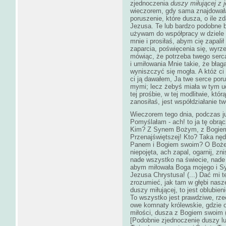
zjednoczenia
duszy miłującej z
wieczorem, gdy sama znajdowała
poruszenie, które dusza, o ile zd
Jezusa. Te lub bardzo podobne by
używam do współpracy w dziele 
mnie i prosiłaś, abym cię zapali
zaparcia, poświęcenia się, wyrz
mówiąc, że potrzeba twego serca 
i umiłowania Mnie takie, że błag
wyniszczyć się mogła. A któż ci 
ci ją dawałem, Ja twe serce por
mymi; lecz żebyś miała w tym ud
tej prośbie, w tej modlitwie, któ
zanosiłaś, jest współdziałanie tw
Wieczorem tego dnia, podczas ju
Pomyślałam - ach! to ja tę obr
Kim? Z Synem Bożym, z Bogiem 
Przenajświętszej! Kto? Taka nęd
Panem i Bogiem swoim? O Boże m
niepojęta, ach zapal, ogarnij, z
nade wszystko na świecie, nade 
abym miłowała Boga mojego i S
Jezusa Chrystusa! (...) Dać mi t
zrozumieć, jak tam w głębi nasz
duszy miłującej, to jest oblubi
To wszystko jest prawdziwe, rz
owe komnaty królewskie, gdzie o
miłości, dusza z Bogiem swoim (
[Podobnie zjednoczenie duszy lu