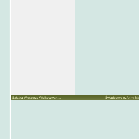
Sałatka Wieczerzy Wielkoczwart ...
Świadectwo p. Anny Mari