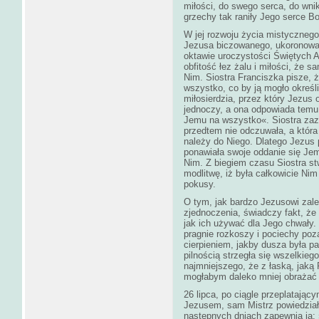
miłości, do swego serca, do wnik
grzechy tak raniły Jego serce B
W jej rozwoju życia mistycznego
Jezusa biczowanego, ukoronowan
oktawie uroczystości Świętych A
obfitość łez żalu i miłości, że 
Nim. Siostra Franciszka pisze, 
wszystko, co by ją mogło określi
miłosierdzia, przez który Jezus 
jednoczy, a ona odpowiada temu t
Jemu na wszystko«. Siostra zazn
przedtem nie odczuwała, a która
należy do Niego. Dlatego Jezus p
ponawiała swoje oddanie się Jem
Nim. Z biegiem czasu Siostra st
modlitwę, iż była całkowicie Nim
pokusy.
O tym, jak bardzo Jezusowi zale
zjednoczenia, świadczy fakt, że
jak ich używać dla Jego chwały.
pragnie rozkoszy i pociechy p
cierpieniem, jakby dusza była pa
pilnością strzegła się wszelkie
najmniejszego, że z łaską, jaką
mogłabym daleko mniej obrażać
26 lipca, po ciągle przeplatając
Jezusem, sam Mistrz powiedział
następnych dniach zapewnia ją: