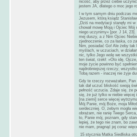
nicość, aby przez ciebie uczyn
jestem JA, dlatego o moc jego r
I w tym samym dniu podczas me
Jezusem, którą ksiądz Stanisła
„Dziś na medytacji stanęły mi w 
chował mowę Moją i Ojciec Mój u
niego uczynimy« [por. J 14, 23]
mej duszy, a z Nim Ojciec Niebi
zjednoczenie, co za łaska, co 
Nim, posiadać Go! Ale żeby tak 
myślach, w uczuciach, w działan
nic, tylko Jego wolę we wszystk
ten świat, rzekł: »Oto idę, Ojcze
moje życie powinno być spełnien
najdrobniejszej rzeczy; wszystko
Tobą razem - inaczej nie żyje du
Gdy te rzeczy rozważałam, Pan 
tak dał uczuć bliskość swoją św
pełność uczucia. Zdaje się, że p
się, że już tylko w niebie więcej
[na ziemi] serce więcej wytrzyma
Mój Panie, mój Boże, moja Miło
serdeczniej. O, żebym mogła wied
obrażam, nie ranię Twego Serca
to, Panie mój, poznam, gdy sta
lepiej, że tego nie znam, bo zaw
nie mam, pragnąć jej coraz więc
15 stycznia Matka Siedliska otr