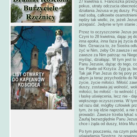
27 kwietnia s. Franciszka przeż
pokus, utraty odczucia obecnośc
działania Jezusa w jej duszy. Pr
nad sobą, całkowite osamotnienie
nędzy tak wielki, że, jeżeli Jezus
przepaść. Jedynie w tym stanie 
Przez to oczyszczenie Jezus po
Czyni to 28 kwietnia, dając jej
inna epoka
,
inna faza
jej życia 
Nim. Oznacza to, że Siostra odt
żyć w Nim, żeby On zawsze i wsz
zawsze za Nim patrząc na Niego,
myśląc, działając. W tym jest to
Panu Jezusie, dążąc do tego, co
św. Pawle od Krzyża: Żyję ja, le
Tak jak Pan Jezus do tej pory pr
abym ja teraz przychodziła do Ni
życie, życie miłości. Miłość zaw
duszy, zostawia jej wolność, wo
miłości, bo miłość - to wolność 
i łaskę uświęcenia, lecz nie - d
większego oczyszczenia. W tym 
od razu dał, mógłby człowiek prz
tym, że się idzie naprzód, a nie 
prowadzi. Zawsze trzeba lękać si
Zaufaj bezwzględnie Panu Jezuso
chce i żąda od duszy, która Mu 
Po tym pouczeniu, na czym pole
uświadamia Siostrze, że powinna