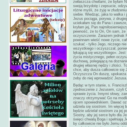
zwłaszcza chwilami, że byłam Nim
swoją brzydotę i zepsucie, odzy
różne myśli, że żyję w złudzeniu
siebie. Wiedząc, jaka to walka i 
Jezus pociąga, porywa, z drugiej
uciekałam się do Pana i zawsze,
kryłam jej, Pan najmiłosierniejs
pewność, że to On, On sam, że 
oczyszczenie. Zarazem jednak P
powinnam wieść nowe życie, cał
szukać - tylko Jego, niczego nie
wszystkiego i oczyszczał, ponie
lękającą się wszystkiego«. Jest
życia mistycznego, pełen oczysz
duchową, polegającą na doznaniu 
drugiej własnej nędzy i złości.
chce, aby dusza całkowicie się 
Oczyszcza On duszę, upokarza j
żeby do niej wprowadzić Jezusa
Będąc w tym stanie, s. Franciszk
zjednoczenie z Jezusem, czyli 
sprawie życia. Innymi słowy, za
znaczy otrzymywać Go na modli
ojcem spowiednikiem. Dawać oz
udziela się siostrom. Im więcej
będzie udzielał siostrom za jej
Siostry, aby jej serce było dla J
święci chwalą Boga i spełniają J
by całkowicie nie było Jemu odd