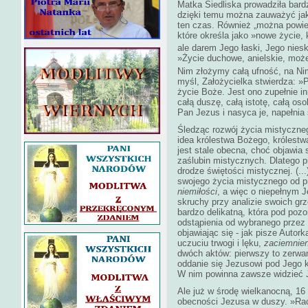
Matka Siedliska prowadziła bardz
dzięki temu można zauważyć jak
ten czas. Również „można powied
które określa jako »nowe życie, 
ale darem Jego łaski, Jego nies
»Życie duchowe, anielskie, może 
Nim złożymy całą ufność, na Nim
myśl, Założycielka stwierdza: »
życie Boże. Jest ono zupełnie in
całą duszę, całą istotę, całą oso
Pan Jezus i nasyca je, napełni
Śledząc rozwój życia mistyczne
idea królestwa Bożego, królestw
jest stale obecna, choć objawia
zaślubin mistycznych. Dlatego p
drodze świętości mistycznej. (..
swojego życia mistycznego od pr
niemiłości
, a więc o niepełnym J
skruchy przy analizie swoich g
bardzo delikatną, która pod po
odstąpienia od wybranego przez 
objawiając się - jak pisze Autor
uczuciu trwogi i lęku,
zaciemnien
dwóch aktów: pierwszy to zerwani
oddanie się Jezusowi pod Jego k
W nim powinna zawsze widzieć J
Ale już w środę wielkanocną, 16
obecności Jezusa w duszy. »Rac