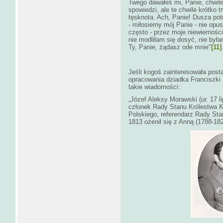
Twego dawałeś mi, Panie, chwile
spowiedzi, ale te chwile krótko 
tęsknota. Ach, Panie! Dusza pot
- miłosierny mój Panie - nie op
często - przez moje niewierności
nie modliłam się dosyć, nie był
Ty, Panie, żądasz ode mnie"
[11]
Jeśli kogoś zainteresowała post
opracowania dziadka Franciszki S
takie wiadomości:
„Józef Aleksy Morawski (ur. 17 l
członek Rady Stanu Królestwa K
Polskiego, referendarz Rady St
1813 ożenił się z Anną (1788-18