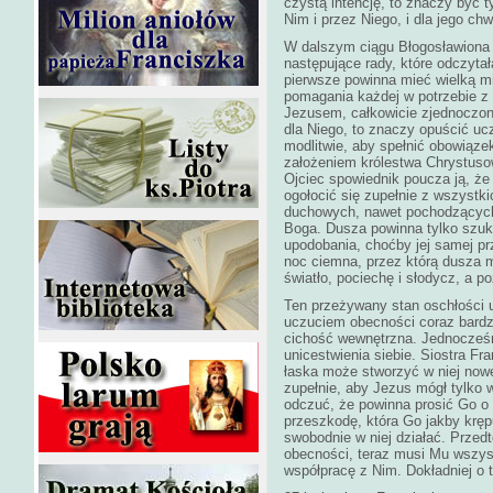
czystą intencję, to znaczy być 
Nim i przez Niego, i dla jego chw
W dalszym ciągu Błogosławiona 
następujące rady, które odczyta
pierwsze powinna mieć wielką mił
pomagania każdej w potrzebie z 
Jezusem, całkowicie zjednoczon
dla Niego, to znaczy opuścić ucz
modlitwie, aby spełnić obowiąze
założeniem królestwa Chrystusow
Ojciec spowiednik poucza ją, ż
ogołocić się zupełnie z wszystki
duchowych, nawet pochodzących
Boga. Dusza powinna tylko szuk
upodobania, choćby jej samej prz
noc ciemna, przez którą dusza mu
światło, pociechę i słodycz, a p
Ten przeżywany stan oschłości u
uczuciem obecności coraz bardzi
cichość wewnętrzna. Jednocześn
unicestwienia siebie. Siostra F
łaska może stworzyć w niej now
zupełnie, aby Jezus mógł tylko w
odczuć, że powinna prosić Go o 
przeszkodę, która Go jakby kręp
swobodnie w niej działać. Przed
obecności, teraz musi Mu wszyst
współpracę z Nim. Dokładniej o 