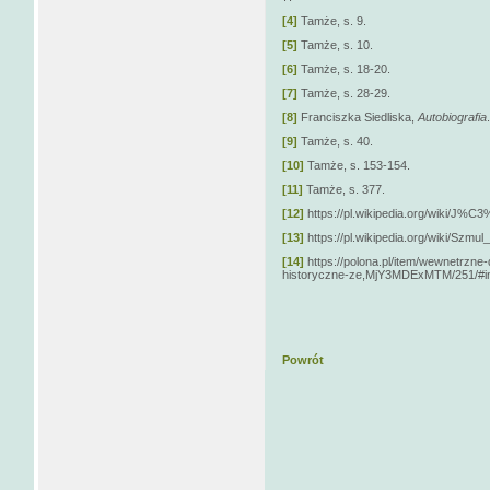
[4]
Tamże, s. 9.
[5]
Tamże, s. 10.
[6]
Tamże, s. 18-20.
[7]
Tamże, s. 28-29.
[8]
Franciszka Siedliska,
Autobiografia
[9]
Tamże, s. 40.
[10]
Tamże, s. 153-154.
[11]
Tamże, s. 377.
[12]
https://pl.wikipedia.org/wiki/J%
[13]
https://pl.wikipedia.org/wiki/Szmu
[14]
https://polona.pl/item/wewnetrzne
historyczne-ze,MjY3MDExMTM/251/#in
Powrót