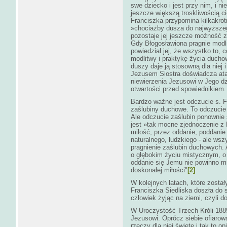
swe dziecko i jest przy nim, i ni
jeszcze większą troskliwością c
Franciszka przypomina kilkakro
»chociażby dusza do najwyższe
pozostaje jej jeszcze możność z
Gdy Błogosławiona pragnie modli
powiedział jej, że wszystko to, 
modlitwy i praktykę życia ducho
duszy daje ją stosowną dla niej 
Jezusem Siostra doświadcza ata
niewierzenia Jezusowi w Jego dz
otwartości przed spowiednikiem.
Bardzo ważne jest odczucie s. F
zaślubiny duchowe. To odczucie 
Ale odczucie zaślubin ponownie 
jest »tak mocne zjednoczenie z 
miłość, przez oddanie, poddanie 
naturalnego, ludzkiego - ale ws
pragnienie zaślubin duchowych. 
o głębokim życiu mistycznym, o
oddanie się Jemu nie powinno m
doskonałej miłości"
[2]
.
W kolejnych latach, które zosta
Franciszka Siedliska doszła do
człowiek żyjąc na ziemi, czyli 
W Uroczystość Trzech Króli 1885
Jezusowi. Oprócz siebie ofiarow
rzeczy dla niej święte i tak to 