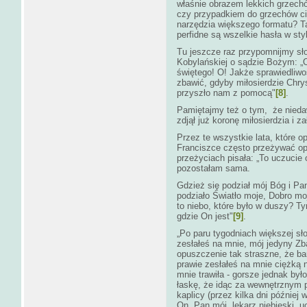
właśnie obrazem lekkich grzech
czy przypadkiem do grzechów cię
narzędzia większego formatu? T
perfidne są wszelkie hasła w st
Tu jeszcze raz przypomnijmy sł
Kobylańskiej o sądzie Bożym: „O
świętego! O! Jakże sprawiedliw
zbawić, gdyby miłosierdzie Chry
przyszło nam z pomocą"
[8]
.
Pamiętajmy też o tym, że nieda
zdjął już koronę miłosierdzia i z
Przez te wszystkie lata, które 
Franciszce często przeżywać op
przeżyciach pisała: „To uczucie
pozostałam sama.
Gdzież się podział mój Bóg i Pa
podziało Światło moje, Dobro mo
to niebo, które było w duszy? T
gdzie On jest"
[9]
.
„Po paru tygodniach większej sło
zesłałeś na mnie, mój jedyny Zba
opuszczenie tak straszne, że b
prawie zesłałeś na mnie ciężką 
mnie trawiła - gorsze jednak by
łaskę, że idąc za wewnętrznym 
kaplicy (przez kilka dni później
On, Pan mój, lekarz niebieski, uc