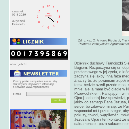
12
11
1
czwartek
10
2
AM
06-8-2026
czwartek
9
3
32tydzień
8
4
Czas letni
7
5
6
Zdj. z ks.: O. Antonio Ricciardi,
Fran
Pasterza założycielka Zgromadzenia
Dziennik duchowy Franciszki Sied
obecnych:35
Bogiem. Rozpoczyna się on dopi
przełomowego w jej życiu, o któ
zaczyna się jakby inna faza me
Znaczy to, że powinnam zupełnie
Proszę podać swój adres e-mail, aby
otrzymywać najnowsze informacje
teraz będzie szedł przede mną,
o serwisie www.regnumchristi
mnie, ale ja mam być ciągle w 
Przewodnikiem, Panującym w mej
e-mail
Ojca [Lecherta] bez spowiedzi,
jakby do samego Pana Jezusa, k
serce, bo zdawało mi się, że Pa
wspomniał mi i przestrzegał, a
pokusy, trwogi, wątpliwości mów
Jezusa w Ojcu i ten kontakt ze 
sakramencie i poza sakramentem