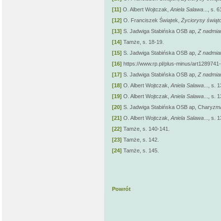
[11]
O. Albert Wojtczak,
Aniela Salawa
..., s. 6
[12]
O. Franciszek Świątek,
Życiorysy świąto
[13]
S. Jadwiga Stabińska OSB ap,
Z nadmiar
[14]
Tamże, s. 18-19.
[15]
S. Jadwiga Stabińska OSB ap,
Z nadmiar
[16]
https://www.rp.pl/plus-minus/art1289741
[17]
S. Jadwiga Stabińska OSB ap,
Z nadmiar
[18]
O. Albert Wojtczak,
Aniela Salawa
..., s. 
[19]
O. Albert Wojtczak,
Aniela Salawa
..., s. 
[20]
S. Jadwiga Stabińska OSB ap, Chary
zma
[21]
O. Albert Wojtczak,
Aniela Salawa
..., s. 
[22]
Tamże, s. 140-141.
[23]
Tamże, s. 142.
[24]
Tamże, s. 145.
Powrót