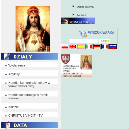
Strona główna
Kontakt
WYSZUKIWARKA
Wydarzenia
Artykuły
Homilie, konferencje, teksty w
formie dzwiękowej
Homilie konferencje w formie
filmowej
Książki
CHRISTUS VINCIT - TV