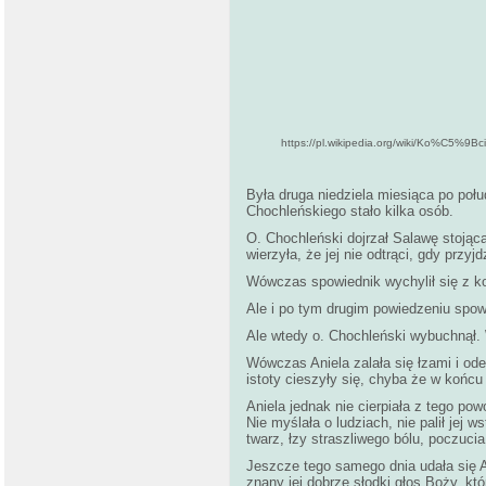
https://pl.wikipedia.org/wiki/Ko%C5%
Była druga niedziela miesiąca po poł
Chochleńskiego stało kilka osób.
O. Chochleński dojrzał Salawę stojącą
wierzyła, że jej nie odtrąci, gdy przy
Wówczas spowiednik wychylił się z kon
Ale i po tym drugim powiedzeniu spowi
Ale wtedy o. Chochleński wybuchnął. 
Wówczas Aniela zalała się łzami i ode
istoty cieszyły się, chyba że w końcu
Aniela jednak nie cierpiała z tego po
Nie myślała o ludziach, nie palił jej w
twarz, łzy straszliwego bólu, poczuci
Jeszcze tego samego dnia udała się 
znany jej dobrze słodki głos Boży, któ