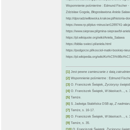
Wspomnienie pośmiertne : Edmund Fischer -
Zdzisław Gogola,
Błogosławiona Aniela Salaw
http://dpsradziwillowska.krakow.pl/historia-d
https://www.rp.pl/plus-minus/art1289741-ali
https://www.siepraw.pl/gmina-siepraw/bl-anie
https://pl.wikiquote.org/wiki/Aniela_Salawa
https://biblia-swieci.pl/aniela.html
https://podgorze.pl/kosciol-matki-boskiej-nie
https://pl.wikipedia.org/wiki/Ko%C5%9Bci
[1]
Jest pewne zamieszanie z datą zatrudnieni
[2]
Wspomnienie pośmiertne : Edmund Fische
[3]
O. Franciszek Świątek,
Życiorysy świątob
[4]
O. Franciszek Świątek,
W blaskach...
, s. 
[5]
Tamże.
[6]
S. Jadwiga Stabińska OSB ap,
Z nadmiaru 
[7]
Tamże, s. 16-17.
[8]
O. Franciszek Świątek,
W blaskach...
, s.
[9]
Tamże, s. 35.
[10]
O. Franciszek Świątek,
Życiorysy świąto