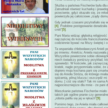
Służba u państwa Fischerów była dla 
Zatrudniali również kucharkę i prawd
przeciwnie, gdyż okazało się, że młods
powierzyła jej całościowe „rządy dom
Gdy jednak czasami przytrafiało się 
[4]
. Podobne postępowanie doradzała s
cnót"
[5]
.
Pani Maria widząc głęboką religijność
najczęściej do kościoła franciszkanów
codziennie bywać na Mszy świętej i 
Ta wspaniała chlebodawczyni Anieli p
po imieniu:
Anielciu
; Aniela nazywała 
Wszystkie powierzone sobie obowiązki
niech świadczy poniższy przykład, kt
spowiedzi. W kościele, jak zazwyczaj,
kratek, nagle przypomniała sobie, że 
dopiero moja kochana pani się zmartw
się do Anioła Stróża, do którego miał
spiżarnią, pilnuj klucza i oszczędź m
domu. [ cóż się stało? Tak mi sama A
najpocieszniejsze dla mnie - że pani d
Mieszkanie państwa Fischerów miało s
takich jak ogólne pranie czy generaln
„robota paliła się jej w rękach"
[9]
.
Pomimo tego, że Aniela miała całkowi
poświęcić dużo czasu, aby dostać się 