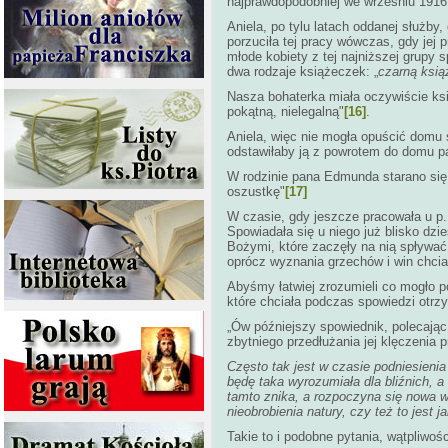
najprawdopodobniej we wrześniu 1916
Aniela, po tylu latach oddanej służby
porzuciła tej pracy wówczas, gdy jej 
młode kobiety z tej najniższej grupy
dwa rodzaje książeczek: „
czarną ksi
Nasza bohaterka miała oczywiście książ
pokątną, nielegalną"
[16]
.
Aniela, więc nie mogła opuścić domu 
odstawiłaby ją z powrotem do domu p
W rodzinie pana Edmunda starano się z
oszustkę"
[17]
W czasie, gdy jeszcze pracowała u p.
Spowiadała się u niego już blisko dzi
Bożymi, które zaczęły na nią spływać.
oprócz wyznania grzechów i win chcia
Abyśmy łatwiej zrozumieli co mogło p
które chciała podczas spowiedzi otrz
„Ów późniejszy spowiednik, polecając
zbytniego przedłużania jej klęczenia 
Często tak jest w czasie podniesieni
będę taka wyrozumiała dla bliźnich, a 
tamto znika, a rozpoczyna się nowa wa
nieobrobienia natury, czy też to jest
Takie to i podobne pytania, wątpliwo