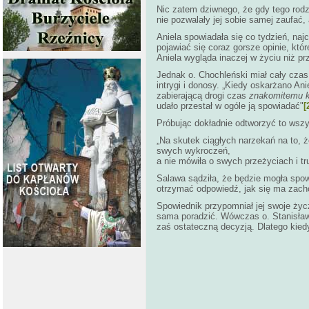
Nic zatem dziwnego, że gdy tego rodza
nie pozwalały jej sobie samej zaufać, a
Aniela spowiadała się co tydzień, naj
pojawiać się coraz gorsze opinie, kt
Aniela wygląda inaczej w życiu niż pr
Jednak o. Chochleński miał cały czas b
intrygi i donosy. „Kiedy oskarżano An
zabierającą drogi czas
znakomitemu k
udało przestał w ogóle ją spowiadać"
[
Próbując dokładnie odtworzyć to wszys
„Na skutek ciągłych narzekań na to, ż
swych wykroczeń,
a nie mówiła o swych przeżyciach i t
Salawa sądziła, że będzie mogła spow
otrzymać odpowiedź, jak się ma zacho
Spowiednik przypomniał jej swoje życz
sama poradzić. Wówczas o. Stanisław z
zaś ostateczną decyzją. Dlatego kiedy