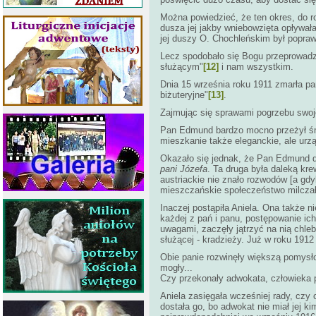
Można powiedzieć, że ten okres, do r
dusza jej jakby wniebowzięta opływał
jej duszy O. Chochleńskim był popraw
Lecz spodobało się Bogu przeprowadzi
służącym"
[12]
i nam wszystkim.
Dnia 15 września roku 1911 zmarła pan
biżuteryjne"
[13]
.
Zajmując się sprawami pogrzebu swojej
Pan Edmund bardzo mocno przeżył śmi
mieszkanie także eleganckie, ale urz
Okazało się jednak, że Pan Edmund do
pani Józefa
. Ta druga była daleką krew
austriackie nie znało rozwodów [a gdy
mieszczańskie społeczeństwo milczał
Inaczej postąpiła Aniela. Ona także n
każdej z pań i panu, postępowanie ic
uwagami, zaczęły jątrzyć na nią chleb
służącej - kradzieży. Już w roku 1912
Obie panie rozwinęły większą pomysło
mogły...
Czy przekonały adwokata, człowieka 
Aniela zasięgała wcześniej rady, czy
dostała go, bo adwokat nie miał jej k