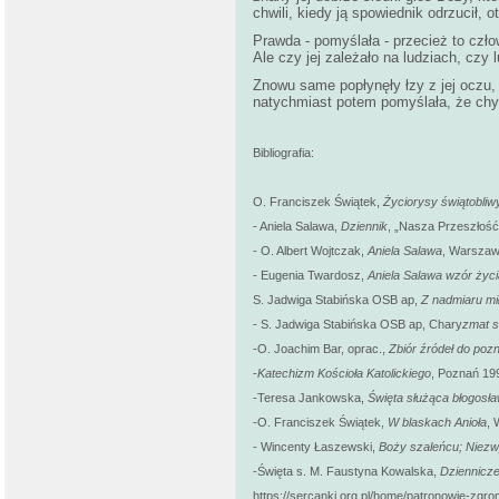
chwili, kiedy ją spowiednik odrzucił, 
Prawda - pomyślała - przecież to czło
Ale czy jej zależało na ludziach, czy 
Znowu same popłynęły łzy z jej oczu, ł
natychmiast potem pomyślała, że chyba
Bibliografia:
O. Franciszek Świątek,
Życiorysy świątobliw
- Aniela Salawa,
Dziennik
, „Nasza Przeszłość"
- O. Albert Wojtczak,
Aniela Salawa
, Warszaw
- Eugenia Twardosz,
Aniela Salawa wzór życi
S. Jadwiga Stabińska OSB ap,
Z nadmiaru mi
- S. Jadwiga Stabińska OSB ap, Chary
zmat s
-O. Joachim Bar, oprac.,
Zbiór źródeł do pozn
-
Katechizm Kościoła Katolickiego
, Poznań 19
-Teresa Jankowska,
Święta służąca błogosła
-O. Franciszek Świątek,
W blaskach Anioła
, 
- Wincenty Łaszewski,
Boży szaleńcu; Niezw
-Święta s. M. Faustyna Kowalska,
Dziennicze
https://sercanki.org.pl/home/patronowie-zgr