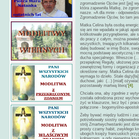
zgromadzenie Ojców jest [jej] wyp
która zapewniła Matkę, że zgroma
nasze. »A dla mnie - odpowiedzi
Zgromadzenie Ojców, bo tam jest
Matka Celina była osobą energic
się ani nie wpadała w jakąś apat
krótkotrwałe przygnębienie, ale 
do pracy z całym, można powied
wszystkich, trwających kilkanaśc
dalej budować w imię Boże, swoj
mocną podstawę ascetyczną i mis
ducha specjalnego. Wreszcie (...
przepięknej Reguły, ułożonej pr
zewnętrznej formy i organizacji
określone ramy. Matka Celina dob
wymaga to dzieło. Stale dąży[ła
duchowi, jaki (...) [miał] ożywi
pozostawały martwą literą"
[4]
.
Chciała ona, aby zgodnie z wyty
została odrodzona przez wychowa
żyć w klauzurze, lecz być i pra
połączone - bogomyślno-apostol
Żeby bywać między ludźmi i zac
potrzebowały siostry odpowiedni
strój Zmartwychwstanki jest dzi
prosty czarny habit, zwykłego k
ubogich księży francuskich przy
kołnierzem, a gdy pierwotna kry