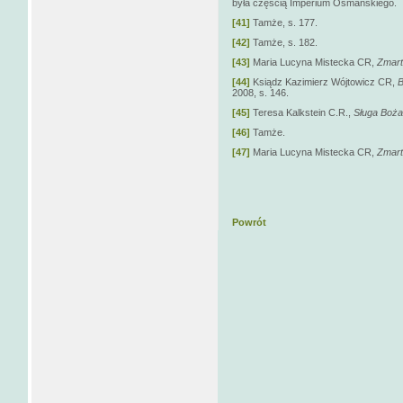
była częścią Imperium Osmańskiego.
[41]
Tamże, s. 177.
[42]
Tamże, s. 182.
[43]
Maria Lucyna Mistecka CR,
Zmart
[44]
Ksiądz Kazimierz Wójtowicz CR,
B
2008, s. 146.
[45]
Teresa Kalkstein C.R.,
Sługa Boża.
[46]
Tamże.
[47]
Maria Lucyna Mistecka CR,
Zmart
Powrót