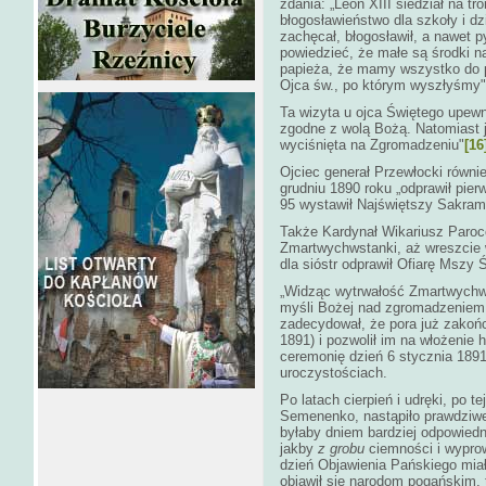
zdania: „Leon XIII siedział na tr
błogosławieństwo dla szkoły i dz
zachęcał, błogosławił, a nawet p
powiedzieć, że małe są środki n
papieża, że mamy wszystko do p
Ojca św., po którym wyszłyśmy"
Ta wizyta u ojca Świętego upewn
zgodne z wolą Bożą. Natomiast 
wyciśnięta na Zgromadzeniu"
[16
Ojciec generał Przewłocki równ
grudniu 1890 roku „odprawił pie
95 wystawił Najświętszy Sakram
Także Kardynał Wikariusz Parocc
Zmartwychwstanki, aż wreszcie w
dla sióstr odprawił Ofiarę Mszy 
„Widząc wytrwałość Zmartwychws
myśli Bożej nad zgromadzeniem 
zadecydował, że pora już zakończ
1891) i pozwolił im na włożenie
ceremonię dzień 6 stycznia 1891 
uroczystościach.
Po latach cierpień i udręki, po te
Semenenko, nastąpiło prawdziw
byłaby dniem bardziej odpowiedn
jakby
z grobu
ciemności i wypro
dzień Objawienia Pańskiego mia
objawił się narodom pogańskim,