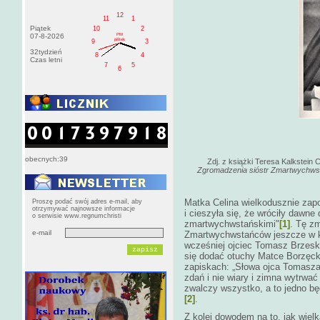
12
11
1
Piątek
10
2
PM
07-8-2026
pištek
9
3
32tydzień
8
4
Czas letni
7
5
6
obecnych:39
Zdj. z książki Teresa Kalkstein 
Zgromadzenia sióstr Zmartwychws
Matka Celina wielkodusznie zap
Proszę podać swój adres e-mail, aby
otrzymywać najnowsze informacje
i cieszyła się, że wróciły dawne
o serwisie www.regnumchristi
zmartwychwstańskimi"
[1]
. Tę z
e-mail
Zmartwychwstańców jeszcze w k
wcześniej ojciec Tomasz Brzeska
się dodać otuchy Matce Borzęck
zapiskach: „Słowa ojca Tomasz
zdań i nie wiary i zimna wytrwać
zwalczy wszystko, a to jedno b
[2]
.
Z kolei dowodem na to, jak wielk