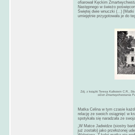
ofiarował Kęckim Zmartwychwsta
Następnego w świeżo poświęconej
Świętej dwie wnuczki (...) [Matki 
umiejętnie przygotowała je do te
Zdj. z książki Teresa Kalkstein C.R.,
Sł
sióstr Zmartwychwstania 
Matka Celina w tym czasie każd
relację ze swoich osiągnięć w k
spotykała się naradzała ze swoj
„W Matce Jadwidze (siostry bar
już zostało) jako przełożonej ud
Waleriana. Z kolei matka nie po