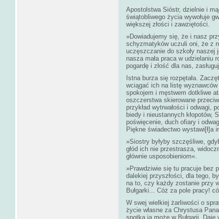
Apostolstwa Sióstr, dzielnie i m
świątobliwego życia wywołuje g
większej złości i zawziętości.
»Dowiadujemy się, że i nasz prz
schyzmatyków uczuli oni, że z 
uczęszczanie do szkoły naszej je
nasza mała praca w udzielaniu r
pogardę i złość dla nas, zasługu
Istna burza się rozpętała. Zaczę
wciągać ich na listę wyznawców 
spokojem i męstwem dotkliwe ata
oszczerstwa skierowane przeciwk
przykład wytrwałości i odwagi, p
biedy i nieustannych kłopotów, Sio
poświęcenie, duch ofiary i odwaga
Piękne świadectwo wystawi[ł]a i
»Siostry byłyby szczęśliwe, gdyb
głód ich nie przestrasza, widoc
głównie usposobieniom«.
»Prawdziwie się tu pracuje bez p
dalekiej przyszłości, dla tego,
na to, czy każdy zostanie przy wi
Bułgarki... Cóż za pole pracy! c
W swej wielkiej żarliwości o sp
życie własne za Chrystusa Pana.
spotka ją może w Bułgarii. Daje