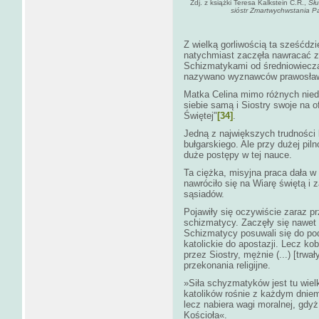
Zdj. z książki Teresa Kalkstein C.R.,
Sł
sióstr Zmartwychwstania 
Z wielką gorliwością ta sześćdzi
natychmiast zaczęła nawracać 
Schizmatykami od średniowiecza
nazywano wyznawców prawosław
Matka Celina mimo różnych nied
siebie samą i Siostry swoje na o
Świętej"
[34]
.
Jedną z największych trudności 
bułgarskiego. Ale przy dużej pil
duże postępy w tej nauce.
Ta ciężka, misyjna praca dała w 
nawróciło się na Wiarę świętą i
sąsiadów.
Pojawiły się oczywiście zaraz pr
schizmatycy. Zaczęły się nawet
Schizmatycy posuwali się do pod
katolickie do apostazji. Lecz ko
przez Siostry, mężnie (...) [trwał
przekonania religijne.
»Siła schyzmatyków jest tu wielk
katolików rośnie z każdym dniem,
lecz nabiera wagi moralnej, gdy
Kościoła«.