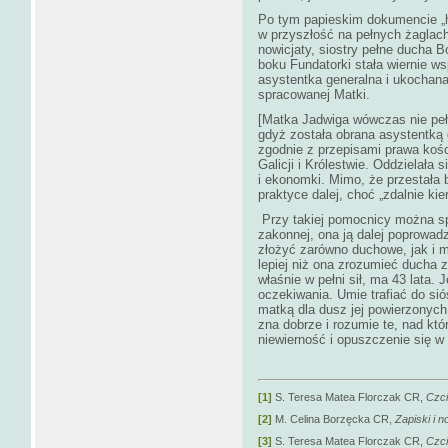
Po tym papieskim dokumencie „ho
w przyszłość na pełnych żaglach
nowicjaty, siostry pełne ducha B
boku Fundatorki stała wiernie w
asystentka generalna i ukochana
spracowanej Matki.
[Matka Jadwiga wówczas nie pełni
gdyż została obrana asystentką 
zgodnie z przepisami prawa ko
Galicji i Królestwie. Oddzielała
i ekonomki. Mimo, że przestała 
praktyce dalej, choć „zdalnie kie
Przy takiej pomocnicy można sp
zakonnej, ona ją dalej poprowadz
złożyć zarówno duchowe, jak i m
lepiej niż ona zrozumieć ducha 
właśnie w pełni sił, ma 43 lata.
oczekiwania. Umie trafiać do sió
matką dla dusz jej powierzonych
zna dobrze i rozumie te, nad kt
niewierność i opuszczenie się w
[1]
S. Teresa Matea Florczak CR,
Czci
[2]
M. Celina Borzęcka CR,
Zapiski i no
[3]
S. Teresa Matea Florczak CR,
Czci