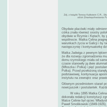
Zdj. z książki Teresa Kalkstein C.R.,
Sł
sióstr Zmartwychwstania 
Obydwie placówki miały odmienne
córka znała również siostry pols
obydwie w Rzymie i Kętach, by p
wspólnocie. Matka Celina pragnę
warunkach życia w Galicji i by t
następczynię i kontynuatorkę dz
Matka Jadwiga z pewnym lękiem
że dla rozwoju zgromadzenia mus
domu rzymskiego miała od same
czasie stanowiły ją dwie alumnat
(Włoszka i Polka) i pięć postula
Polka). Przed przełożoną stanęły
podstawowej, kontynuacja aposto
instytutu na zewnątrz oraz pra
Głównym przedmiotem starań prz
nowicjuszek i postulantek. Każd
W roku 1895 Matka Celina p
dokonała redakcji konstytucji z
Matce Celinie był ojciec Władys
Paweł Smolikowski (1849-1926),