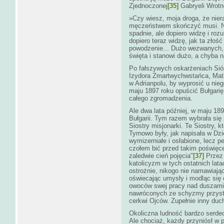
Zjednoczonej
[35]
Gabryeli Wrotn
»Czy wiesz, moja droga, że nier
męczeństwem skończyć musi. Ni
spadnie, ale dopiero widzę i ro
dopiero teraz widzę, jak ta złoś
powodzenie... Dużo wezwanych, a
święta i stanowi dużo, a chyba n
Po fałszywych oskarżeniach Sió
Izydora Zmartwychwstańca, Matk
w Adrianpolu, by wyprosić u nie
maju 1897 roku opuścić Bułgari
całego zgromadzenia.
Ale dwa lata później, w maju 18
Bułgarii. Tym razem wybrała się
Siostry misjonarki. Te Siostry, 
Tyrnowo były, jak napisała w Dz
wymizerniałe i osłabione, lecz p
czołem bić przed takim poświęc
zaledwie cień pojęcia"
[37]
Przez 
katolicyzm w tych ostatnich lata
ostrożnie, nikogo nie namawiając
oświecając umysły i modląc się o
owoców swej pracy nad duszami
nawróconych ze schyzmy przystą
cerkwi Ojców. Zupełnie inny duc
Okoliczna ludność bardzo serdec
Ale chociaż, każdy przyniósł w p