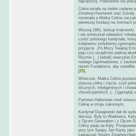
najcięższą. Podzielono się pracą
Córka wzięła na siebie zadanie
Zmartwychwstanek oraz Szkoły ś
rozwinęła a Matka Celina zaczęł
pierwszej fundacji na ziemiach p
Wiosną 1891, biskup krakowski,
i nie omieszkał odwiedzić młode
cześć polskiego kardynała, któr
kolejnemu żeńskiemu zgromadze
przyjęcie. „Po Mszy Świętej Emine
jego czci urządzono piękną akade
Rzymie (...) [witali] owacyjnie E
nowego Zgromadzenia, z zaufanie
razem Fundatorce, aby osiedliła
[25]
.
Wówczas, Matka Celina postanow
starszą córkę i zięcia, czyli pa
ślicznych, inteligentnych i ch
chrześcijańskich, (...) [garnęła] 
Państwo Hallerowie mieli wówcza
Celinę w stroju zakonnym.
Kardynał Dunajewski dał do wybo
diecezji. Były to Wadowice, Kęty 
z Ojcem Generałem i z Ojcem Ba
Celiny pada na Kęty. Przepowied
przy tym Święty Jan Kanty jako 
zapraszać Siostry Zmartwychwst