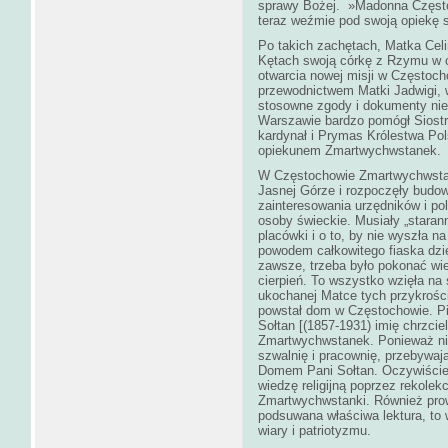
sprawy Bożej. »Madonna Często
teraz weźmie pod swoją opiekę 
Po takich zachętach, Matka Celi
Kętach swoją córkę z Rzymu w c
otwarcia nowej misji w Częstocho
przewodnictwem Matki Jadwigi,
stosowne zgody i dokumenty ni
Warszawie bardzo pomógł Siostr
kardynał i Prymas Królestwa Pol
opiekunem Zmartwychwstanek.
W Częstochowie Zmartwychwstanki
Jasnej Górze i rozpoczęły budo
zainteresowania urzędników i polic
osoby świeckie. Musiały „staran
placówki i o to, by nie wyszła 
powodem całkowitego fiaska dzie
zawsze, trzeba było pokonać wie
cierpień. To wszystko wzięła na
ukochanej Matce tych przykrości
powstał dom w Częstochowie. Pi
Sołtan [(1857-1931) imię chrzcie
Zmartwychwstanek. Ponieważ nik
szwalnię i pracownię, przebywaj
Domem Pani Sołtan. Oczywiście d
wiedzę religijną poprzez rekolek
Zmartwychwstanki. Również prow
podsuwana właściwa lektura, to
wiary i patriotyzmu.