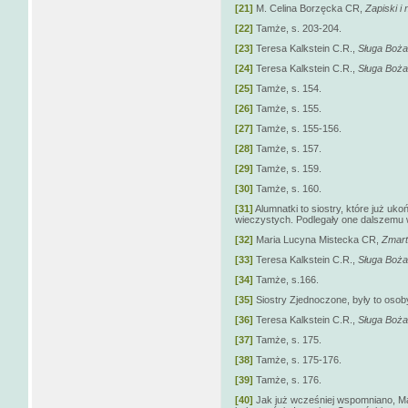
[21]
M. Celina Borzęcka CR,
Zapiski i n
[22]
Tamże, s. 203-204.
[23]
Teresa Kalkstein C.R.,
Sługa Boża.
[24]
Teresa Kalkstein C.R.,
Sługa Boża.
[25]
Tamże, s. 154.
[26]
Tamże, s. 155.
[27]
Tamże, s. 155-156.
[28]
Tamże, s. 157.
[29]
Tamże, s. 159.
[30]
Tamże, s. 160.
[31]
Alumnatki to siostry, które już uko
wieczystych. Podlegały one dalszemu 
[32]
Maria Lucyna Mistecka CR,
Zmart
[33]
Teresa Kalkstein C.R.,
Sługa Boża.
[34]
Tamże, s.166.
[35]
Siostry Zjednoczone, były to oso
[36]
Teresa Kalkstein C.R.,
Sługa Boża.
[37]
Tamże, s. 175.
[38]
Tamże, s. 175-176.
[39]
Tamże, s. 176.
[40]
Jak już wcześniej wspomniano, Ma