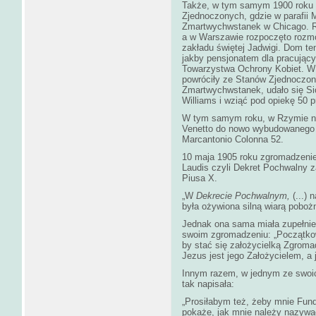
Także, w tym samym 1900 roku 
Zjednoczonych, gdzie w parafii 
Zmartwychwstanek w Chicago. Ro
a w Warszawie rozpoczęto rozm
zakładu świętej Jadwigi. Dom te
jakby pensjonatem dla pracujący
Towarzystwa Ochrony Kobiet. W 1
powróciły ze Stanów Zjednoczony
Zmartwychwstanek, udało się S
Williams i wziąć pod opiekę 50 
W tym samym roku, w Rzymie nas
Venetto do nowo wybudowaneg
Marcantonio Colonna 52.
10 maja 1905 roku zgromadzeni
Laudis czyli Dekret Pochwalny 
Piusa X.
„W
Dekrecie Pochwalnym,
(...) 
była ożywiona silną wiarą pobo
Jednak ona sama miała zupełnie 
swoim zgromadzeniu: „Początkow
by stać się założycielką Zgrom
Jezus jest jego Założycielem, a 
Innym razem, w jednym ze swoich
tak napisała:
„Prosiłabym też, żeby mnie Fund
pokaże, jak mnie należy nazywać