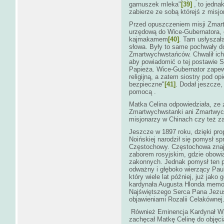
garnuszek mleka"
[39]
, to jedna
zabierze ze sobą którejś z misj
Przed opuszczeniem misji Zmart
urzędową do Wice-Gubernatora, 
kajmakamem
[40]
. Tam usłyszał
słowa. Były to same pochwały do
Zmartwychwstańców. Chwalił ich 
aby powiadomić o tej postawie S
Papieża. Wice-Gubernator zapew
religijną, a zatem siostry pod o
bezpieczne"
[41]
. Dodał jeszcze,
pomocą .
Matka Celina odpowiedziała, ze 
Zmartwychwstanki ani Zmartwyc
misjonarzy w Chinach czy też z
Jeszcze w 1897 roku, dzięki pro
Noińskiej narodził się pomysł 
Częstochowy. Częstochowa znajd
zaborem rosyjskim, gdzie obow
zakonnych. Jednak pomysł ten p
odważny i głęboko wierzący Paul
który wiele lat później, już jako
kardynała Augusta Hlonda memori
Najświętszego Serca Pana Jezus
objawieniami Rozalii Celakównej
Również Eminencja Kardynał Wik
zachęcał Matkę Celinę do objęcia