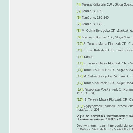
[4]
Teresa Kalkstein C.R.,
Sługa Boża..
[5]
Tamże, s. 139.
[6]
Tamże, s. 139-140.
[7]
Tamże, s. 142.
[8]
M. Celina Borzęcka CR,
Zapiski i no
[9]
Teresa Kalkstein C.R.,
Sługa Boża..
[10]
S. Teresa Matea Florczak CR,
Czc
[11]
Teresa Kalkstein C.R.,
Sługa Boża.
[12]
Tamże.
[13]
S. Teresa Matea Florczak CR,
Czc
[14]
Teresa Kalkstein C.R.,
Sługa Boża.
[15]
M. Celina Borzęcka CR,
Zapiski i n
[16]
Teresa Kalkstein C.R.,
Sługa Boża.
[17]
Hagiografia Polska
, red. O. Romu
1971, s. 184.
[18]
S. Teresa Matea Florczak CR,
Cz
[19]
Wypytywanie, badanie, przesłuchan
notatki...
, s. 298.
[20]Ks. Jan Rusiecki SDB,
Profesja zakonna w Towarz
Poszukiwania naukowe
nr 21/2005, s. 267.
Dost w Intern. na str.: http://cejsh.ic
058410ec-545b-4e05-b3c5-a4d86b5bf