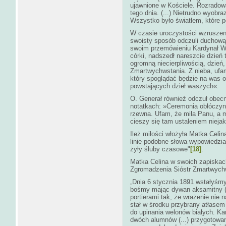
ujawnione w Kościele. Rozradowa
tego dnia. (...) Nietrudno wyobr
Wszystko było światłem, które po
W czasie uroczystości wzruszeni
swoisty sposób odczuli duchową
swoim przemówieniu Kardynał Wik
córki, nadszedł nareszcie dzień 
ogromną niecierpliwością, dzie
Zmartwychwstania. Z nieba, ufa
który spoglądać będzie na was o
powstających dzieł waszych«.
O. Generał również odczuł obecn
notatkach: »Ceremonia obłóczyn 
rzewna. Ufam, że miła Panu, a m
cieszy się tam ustaleniem niejak
Ileż miłości włożyła Matka Celi
linie podobne słowa wypowiedział
żyły śluby czasowe"
[18]
.
Matka Celina w swoich zapiskach
Zgromadzenia Sióstr Zmartwych
„Dnia 6 stycznia 1891 wstałyśmy 
bośmy mając dywan aksamitny (da
portierami tak, że wrażenie nie 
stał w środku przybrany atłase
do upinania welonów białych. Ka
dwóch alumnów (...) przygotowani