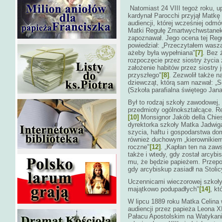
Natomiast 24 VIII tegoż roku, 
kardynał Parocchi przyjął Matkę 
audiencji, której wcześniej odmó
Matki Regułę Zmartwychwstanek, 
zapoznawał. Jego ocena tej Regu
powiedział: „Przeczytałem waszą
ażeby była wypełniana"
[7]
. Bez 
rozpoczęcie przez siostry życia
założenie habitów przez siostry 
przyszłego"
[8]
. Zezwolił także n
dziewcząt, którą sam nazwał: „S
(Szkoła parafialna świętego Jan
Był to rodzaj szkoły zawodowej, 
przedmioty ogólnokształcące. Rel
[10]
Monsignor Jakób della Chies
dyrektorka szkoły Matka Jadwiga
szycia, haftu i gospodarstwa d
również duchowym „kierownikiem
roczne"
[12]
. „Kapłan ten na zaw
także i wtedy, gdy został arcyb
mu, że będzie papieżem. Przepowie
gdy arcybiskup zasiadł na Stoli
Uczennicami wieczorowej szkoły
majątkowo podupadłych"
[14]
, kt
W lipcu 1889 roku Matka Celina 
audiencji przez papieża Leona X
Pałacu Apostolskim na Watykani