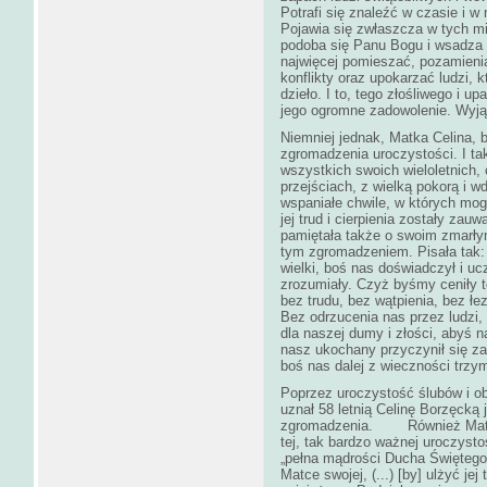
Potrafi się znaleźć w czasie i w
Pojawia się zwłaszcza w tych mi
podoba się Panu Bogu i wsadza 
najwięcej pomieszać, pozamieni
konflikty oraz upokarzać ludzi, 
dzieło. I to, tego złośliwego i up
jego ogromne zadowolenie. Wyjąt
Niemniej jednak, Matka Celina, bar
zgromadzenia uroczystości. I tak
wszystkich swoich wieloletnich,
przejściach, z wielką pokorą i 
wspaniałe chwile, w których mogła
jej trud i cierpienia zostały za
pamiętała także o swoim zmarłym
tym zgromadzeniem. Pisała tak: 
wielki, boś nas doświadczył i u
zrozumiały. Czyż byśmy ceniły t
bez trudu, bez wątpienia, bez ł
Bez odrzucenia nas przez ludzi, 
dla naszej dumy i złości, abyś na
nasz ukochany przyczynił się z
boś nas dalej z wieczności trzym
Poprzez uroczystość ślubów i ob
uznał 58 letnią Celinę Borzęcką 
zgromadzenia. Również Matka 
tej, tak bardzo ważnej uroczyst
„pełna mądrości Ducha Świętego (
Matce swojej, (...) [by] ulżyć jej