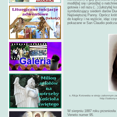
modli[ła] się i prosi[ła] o natchn
gotowa i od razu (...) [ułożyła] 
symbolizujący siedem darów Duc
Najświętszej Panny. Oprócz krót
do kaplicy i na wyjście, idąc cz
pokazane w San Claudio podcza
s. Alicja Kotowska w stroju zakonnym za
http://zakony
W sierpniu 1887 roku przeniosła 
Veneto numer 95.