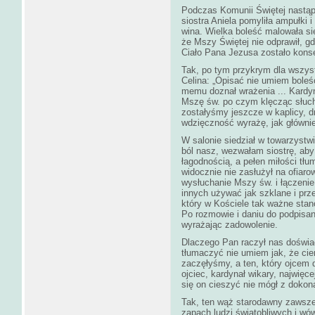
Podczas Komunii Świętej nastąpi
siostra Aniela pomyliła ampułki
wina. Wielka boleść malowała się
że Mszy Świętej nie odprawił, g
Ciało Pana Jezusa zostało kons
Tak, po tym przykrym dla wszys
Celina: „Opisać nie umiem boleś
memu doznał wrażenia ... Kardyn
Mszę św. po czym klęcząc słucha
zostałyśmy jeszcze w kaplicy, d
wdzięczność wyrażę, jak głównie
W salonie siedział w towarzystwi
ból nasz, wezwałam siostrę, aby
łagodnością, a pełen miłości tł
widocznie nie zasłużył na ofiaro
wysłuchanie Mszy św. i łączenie
innych używać jak szklane i prz
który w Kościele tak ważne stan
Po rozmowie i daniu do podpisan
wyrażając zadowolenie.
Dlaczego Pan raczył nas doświad
tłumaczyć nie umiem jak, że cier
zaczęłyśmy, a ten, który ojcem 
ojciec, kardynał wikary, najwięc
się on cieszyć nie mógł z dokona
Tak, ten wąż starodawny zawsz
zapach ludzi świątobliwych i wó