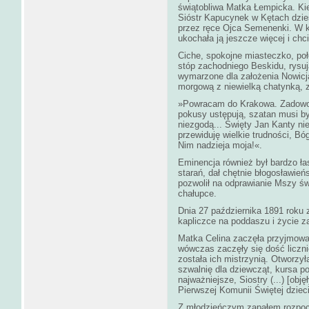
świątobliwa Matka Łempicka. Ki
Sióstr Kapucynek w Kętach dzies
przez ręce Ojca Semenenki. W ko
ukochała ją jeszcze więcej i chci
Ciche, spokojne miasteczko, poło
stóp zachodniego Beskidu, rysują
wymarzone dla założenia Nowicja
morgową z niewielką chatynką, z
»Powracam do Krakowa. Zadowole
pokusy ustępują, szatan musi by
niezgodą... Święty Jan Kanty n
przewiduję wielkie trudności, B
Nim nadzieja moja!«.
Eminencja również był bardzo ła
starań, dał chętnie błogosławień
pozwolił na odprawianie Mszy ś
chałupce.
Dnia 27 października 1891 roku
kapliczce na poddaszu i życie 
Matka Celina zaczęła przyjmowa
wówczas zaczęły się dość liczni
została ich mistrzynią. Otworzył
szwalnię dla dziewcząt, kursa p
najważniejsze, Siostry (...) [ob
Pierwszej Komunii Świętej dziec
Z młodzieńczym zapałem rozpocz