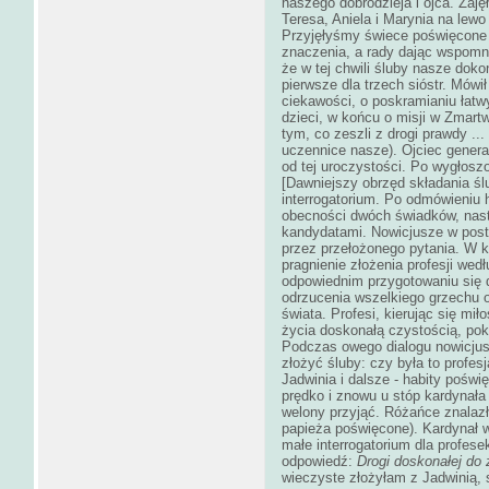
naszego dobrodzieja i ojca. Zaję
Teresa, Aniela i Marynia na lewo
Przyjęłyśmy świece poświęcone 
znaczenia, a rady dając wspomni
że w tej chwili śluby nasze doko
pierwsze dla trzech sióstr. Mówi
ciekawości, o poskramianiu łat
dzieci, w końcu o misji w Zmart
tym, co zeszli z drogi prawdy ..
uczennice nasze). Ojciec generał
od tej uroczystości. Po wygłosz
[Dawniejszy obrzęd składania ś
interrogatorium. Po odmówieni
obecności dwóch świadków, nas
kandydatami. Nowicjusze w post
przez przełożonego pytania. W k
pragnienie złożenia profesji wed
odpowiednim przygotowaniu się d
odrzucenia wszelkiego grzechu o
świata. Profesi, kierując się mił
życia doskonałą czystością, p
Podczas owego dialogu nowicjusze
złożyć śluby: czy była to profesj
Jadwinia i dalsze - habity poświ
prędko i znowu u stóp kardynała
welony przyjąć. Różańce znalaz
papieża poświęcone). Kardynał 
małe interrogatorium dla profes
odpowiedź:
Drogi doskonałej do
wieczyste złożyłam z Jadwinią, 