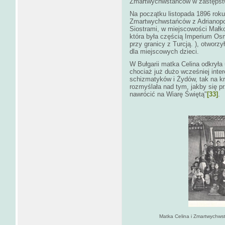
Zmartwychwstańców w zastępstw
Na początku listopada 1896 roku
Zmartwychwstańców z Adrianopol
Siostrami, w miejscowości Małk
która była częścią Imperium Os
przy granicy z Turcją. ), otworz
dla miejscowych dzieci.
W Bułgarii matka Celina odkryła
chociaż już dużo wcześniej inter
schizmatyków i Żydów, tak na k
rozmyślała nad tym, jakby się pr
nawrócić na Wiarę Świętą"
[33]
.
Matka Celina i Zmartwychws