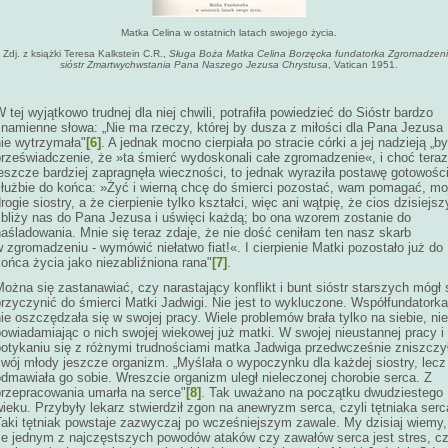
Matka Celina w ostatnich latach swojego życia.
Zdj. z książki Teresa Kalkstein C.R.,
Sługa Boża Matka Celina Borzęcka fundatorka Zgromadzen
sióstr Zmartwychwstania Pana Naszego Jezusa Chrystusa
, Vatican 1951.
 tej wyjątkowo trudnej dla niej chwili, potrafiła powiedzieć do Sióstr bardzo
znamienne słowa: „Nie ma rzeczy, której by dusza z miłości dla Pana Jezusa
nie wytrzymała"
[6]
. A jednak mocno cierpiała po stracie córki a jej nadzieją „by
przeświadczenie, że »ta śmierć wydoskonali całe zgromadzenie«, i choć teraz
eszcze bardziej zapragnęła wieczności, to jednak wyraziła postawę gotowośc
służbie do końca: »Żyć i wierną chcę do śmierci pozostać, wam pomagać, mo
rogie siostry, a że cierpienie tylko kształci, więc ani wątpię, że cios dzisiejsz
zbliży nas do Pana Jezusa i uświęci każdą; bo ona wzorem zostanie do
aśladowania. Mnie się teraz zdaje, że nie dość ceniłam ten nasz skarb
 zgromadzeniu - wymówić niełatwo fiat!«. I cierpienie Matki pozostało już do
ońca życia jako niezabliźniona rana"
[7]
.
ożna się zastanawiać, czy narastający konflikt i bunt sióstr starszych mógł 
rzyczynić do śmierci Matki Jadwigi. Nie jest to wykluczone. Współfundatorka
ie oszczędzała się w swojej pracy. Wiele problemów brała tylko na siebie, nie
owiadamiając o nich swojej wiekowej już matki. W swojej nieustannej pracy i
potykaniu się z różnymi trudnościami matka Jadwiga przedwcześnie zniszczy
swój młody jeszcze organizm. „Myślała o wypoczynku dla każdej siostry, lecz
dmawiała go sobie. Wreszcie organizm uległ nieleczonej chorobie serca. Z
przepracowania umarła na serce"
[8]
. Tak uważano na początku dwudziestego
ieku. Przybyły lekarz stwierdził zgon na anewryzm serca, czyli tętniaka serc
Taki tętniak powstaje zazwyczaj po wcześniejszym zawale. My dzisiaj wiemy,
że jednym z najczęstszych powodów ataków czy zawałów serca jest stres, cz