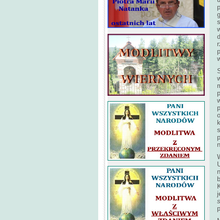
g
s
p
w
w
p
w
o
k
s
U
n
K
s
p