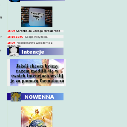
j
BIEŻĄCY PROGRAM TRANSMISJI
BEZPOŚREDNICH
(na żywo)
7:00
Msza święta
ją
15:00
Koronka do Bożego Miłosierdzia
15:15-16:00
Droga Krzyżowa
18:00
Nabożeństwo wieczorne z
t
kazaniem
10:00
Niedzielna Msza święta w miarę
y
możliwości ks. Piotra