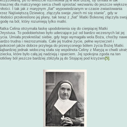
krzyżowaną, po to wreszcie rozmiłował ją w woli Bożej, by umiała w tak
strasznej dla matczynego serca chwili sprostać wezwaniu do jeszcze większe
iłości. I tak jak z maryjnym „
fiat
" wypowiedzianym w czasie zwiastowania
rzez Najświętszą Dziewicę, złączyła swoje „niech mi się stanie", gdy w
łodości przekreślono jej plany, tak teraz z „fiat" Matki Bolesnej złączyła swo
godę na ból, który rozumieją tylko matki.
atka Celina otrzymała łaskę upodobnienia się do cierpiącej Matki
Chrystusa. To podobieństwo było uderzające już od bardzo wczesnych lat jej
życia. Umiała przekreślać siebie, gdy tego wymagała wola Boża, choćby nawe
ardzo trudna i niezrozumiała. Całe jej trudne życie, pełne wyrzeczeń i
upokorzeń jakże dobrze przylega do przesyconego bólem życia Bożej Matki.
ajbardziej jednak widoczną stała się wspólnota Celiny z Maryją w chwili utrat
ziecka, które było całą jej nadzieją i oparciem. Jej spokojna zgoda na ten
otkliwy ból jeszcze bardziej zbliżyła ją do Stojącej pod krzyżem
[5]
.