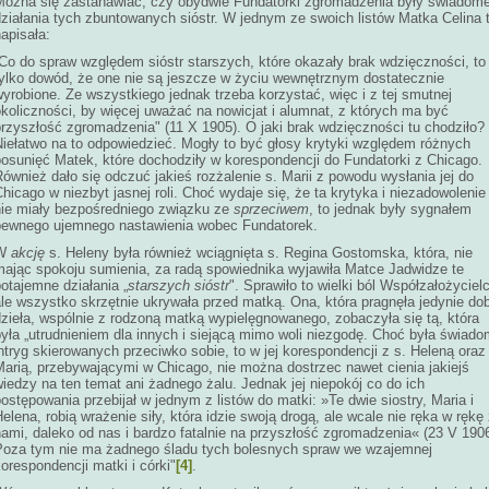
Można się zastanawiać, czy obydwie Fundatorki zgromadzenia były świadom
działania tych zbuntowanych sióstr. W jednym ze swoich listów Matka Celina 
apisała:
„Co do spraw względem sióstr starszych, które okazały brak wdzięczności, to
tylko dowód, że one nie są jeszcze w życiu wewnętrznym dostatecznie
yrobione. Ze wszystkiego jednak trzeba korzystać, więc i z tej smutnej
koliczności, by więcej uważać na nowicjat i alumnat, z których ma być
rzyszłość zgromadzenia" (11 X 1905). O jaki brak wdzięczności tu chodziło?
Niełatwo na to odpowiedzieć. Mogły to być głosy krytyki względem różnych
posunięć Matek, które dochodziły w korespondencji do Fundatorki z Chicago.
ównież dało się odczuć jakieś rozżalenie s. Marii z powodu wysłania jej do
hicago w niezbyt jasnej roli. Choć wydaje się, że ta krytyka i niezadowolenie
nie miały bezpośredniego związku ze
sprzeciwem
, to jednak były sygnałem
pewnego ujemnego nastawienia wobec Fundatorek.
W
akcję
s. Heleny była również wciągnięta s. Regina Gostomska, która, nie
mając spokoju sumienia, za radą spowiednika wyjawiła Matce Jadwidze te
otajemne działania „
starszych sióstr
". Sprawiło to wielki ból Współzałożyciel
le wszystko skrzętnie ukrywała przed matką. Ona, która pragnęła jedynie do
dzieła, wspólnie z rodzoną matką wypielęgnowanego, zobaczyła się tą, która
yła „utrudnieniem dla innych i siejącą mimo woli niezgodę. Choć była świad
ntryg skierowanych przeciwko sobie, to w jej korespondencji z s. Heleną oraz
Marią, przebywającymi w Chicago, nie można dostrzec nawet cienia jakiejś
iedzy na ten temat ani żadnego żalu. Jednak jej niepokój co do ich
ostępowania przebijał w jednym z listów do matki: »Te dwie siostry, Maria i
elena, robią wrażenie siły, która idzie swoją drogą, ale wcale nie ręka w rękę
ami, daleko od nas i bardzo fatalnie na przyszłość zgromadzenia« (23 V 1906
Poza tym nie ma żadnego śladu tych bolesnych spraw we wzajemnej
orespondencji matki i córki"
[4]
.