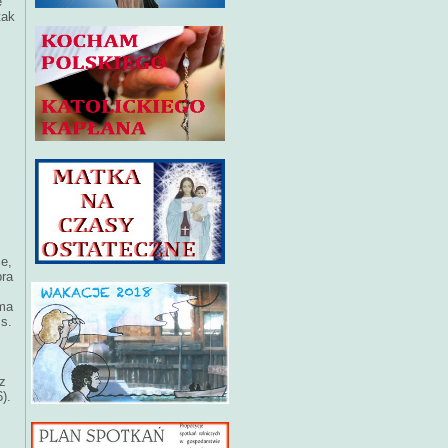
e
tak
ce,
bra
oma
 s.
 z
).