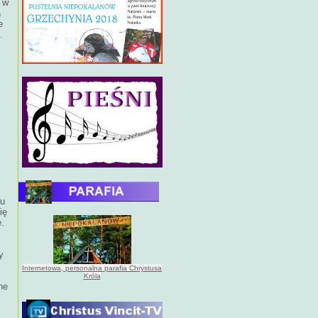
 w
a
e
i.
Tu
ię
.
y
Internetowa, personalna parafia Chrystusa
Króla
ne