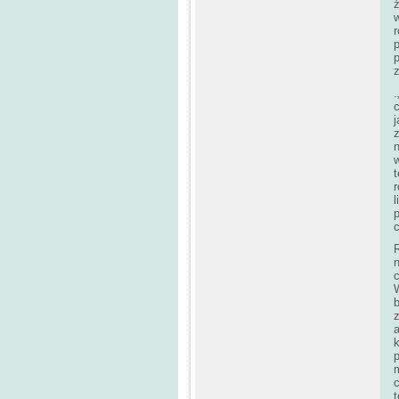
ż
p
z
.
c
j
z
n
l
p
c
R
n
c
z
k
c
t