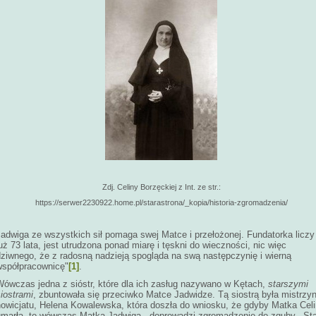
Zdj. Celiny Borzęckiej z Int. ze str.:
https://serwer2230922.home.pl/starastrona/_kopia/historia-zgromadzenia/
Jadwiga ze wszystkich sił pomaga swej Matce i przełożonej. Fundatorka liczy
uż 73 lata, jest utrudzona ponad miarę i tęskni do wieczności, nic więc
dziwnego, że z radosną nadzieją spogląda na swą następczynię i wierną
współpracownicę"
[1]
.
Wówczas jedna z sióstr, które dla ich zasług nazywano w Kętach,
starszymi
iostrami
, zbuntowała się przeciwko Matce Jadwidze. Tą siostrą była mistrzyn
nowicjatu, Helena Kowalewska, która doszła do wniosku, że gdyby Matka Cel
umarła, to wówczas Matka Jadwiga, doprowadzi zgromadzenie do zguby. „St