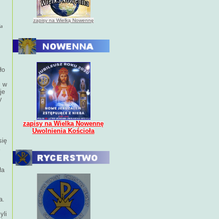
zapisy na Wielką Nowennę
ia
ło
i w
je
y
zapisy na Wielką Nowennę
Uwolnienia Kościoła
się
ła
a.
yli