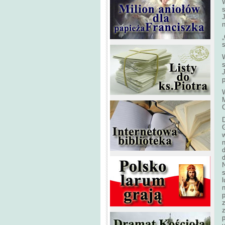
s
„
s
M
D
G
n
d
N
s
l
z
p