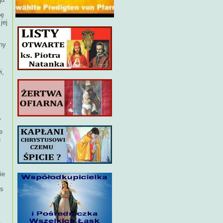
bę
jej
ny
i,
,
e
u
.
ie
es