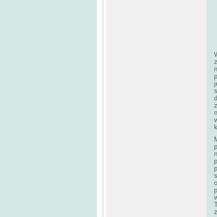
W
j
d
n
w
k
M
p
n
p
o
w