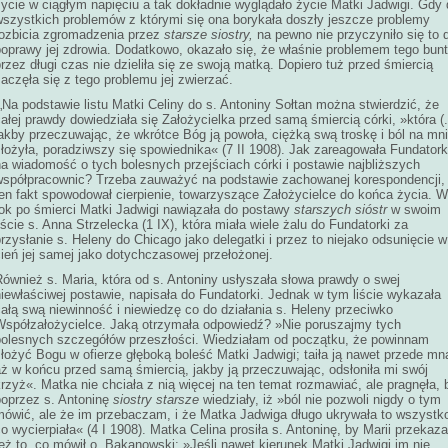
ycie w ciągłym napięciu a tak dokładnie wyglądało życie Matki Jadwigi. Gdy
wszystkich problemów z którymi się ona borykała doszły jeszcze problemy
rozbicia zgromadzenia przez
starsze siostry,
na pewno nie przyczyniło się to 
poprawy jej zdrowia. Dodatkowo, okazało się, że właśnie problemem tego bunt
rzez długi czas nie dzieliła się ze swoją matką. Dopiero tuż przed śmiercią
aczęła się z tego problemu jej zwierzać.
„Na podstawie listu Matki Celiny do s. Antoniny Sołtan można stwierdzić, że
ałej prawdy dowiedziała się Założycielka przed samą śmiercią córki, »która (.
akby przeczuwając, że wkrótce Bóg ją powoła, ciężką swą troskę i ból na mn
łożyła, poradziwszy się spowiednika« (7 II 1908). Jak zareagowała Fundator
a wiadomość o tych bolesnych przejściach córki i postawie najbliższych
współpracownic? Trzeba zauważyć na podstawie zachowanej korespondencji,
ten fakt spowodował cierpienie, towarzyszące Założycielce do końca życia. W
rok po śmierci Matki Jadwigi nawiązała do postawy
starszych sióstr
w swoim
iście s. Anna Strzelecka (1 IX), która miała wiele żalu do Fundatorki za
rzysłanie s. Heleny do Chicago jako delegatki i przez to niejako odsunięcie w
ień jej samej jako dotychczasowej przełożonej.
ównież s. Maria, która od s. Antoniny usłyszała słowa prawdy o swej
iewłaściwej postawie, napisała do Fundatorki. Jednak w tym liście wykazała
ałą swą niewinność i niewiedzę co do działania s. Heleny przeciwko
Współzałożycielce. Jaką otrzymała odpowiedź? »Nie poruszajmy tych
bolesnych szczegółów przeszłości. Wiedziałam od początku, że powinnam
łożyć Bogu w ofierze głęboką boleść Matki Jadwigi; taiła ją nawet przede mn
aż w końcu przed samą śmiercią, jakby ją przeczuwając, odsłoniła mi swój
rzyż«. Matka nie chciała z nią więcej na ten temat rozmawiać, ale pragnęła, 
poprzez s. Antoninę
siostry starsze
wiedziały, iż »ból nie pozwoli nigdy o tym
mówić, ale że im przebaczam, i że Matka Jadwiga długo ukrywała to wszystk
o wycierpiała« (4 I 1908). Matka Celina prosiła s. Antoninę, by Marii przekaza
eż to, co mówił o. Bakanowski: »Jeśli nawet kierunek Matki Jadwigi im nie