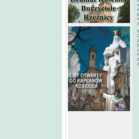
u
m
p
m
z
M
b
N
d
d