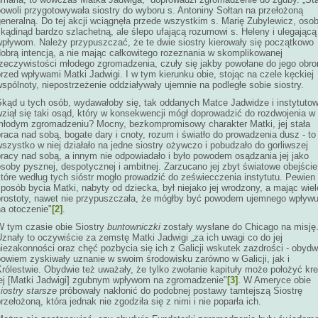
powoli przygotowywała siostry do wyboru s. Antoniny Sołtan na przełożoną
eneralną. Do tej akcji wciągnęła przede wszystkim s. Marię Zubylewicz, oso
kądinąd bardzo szlachetną, ale ślepo ufającą rozumowi s. Heleny i ulegającą 
wpływom. Należy przypuszczać, że te dwie siostry kierowały się początkowo
dobrą intencją, a nie mając całkowitego rozeznania w skomplikowanej
rzeczywistości młodego zgromadzenia, czuły się jakby powołane do jego obro
rzed wpływami Matki Jadwigi. I w tym kierunku obie, stojąc na czele kęckiej
spólnoty, niepostrzeżenie oddziaływały ujemnie na podległe sobie siostry.
Skąd u tych osób, wydawałoby się, tak oddanych Matce Jadwidze i instytutow
ziął się taki osąd, który w konsekwencji mógł doprowadzić do rozdwojenia w
młodym zgromadzeniu? Mocny, bezkompromisowy charakter Matki, jej stała
raca nad sobą, bogate dary i cnoty, rozum i światło do prowadzenia dusz - to
szystko w niej działało na jedne siostry ożywczo i pobudzało do gorliwszej
pracy nad sobą, a innym nie odpowiadało i było powodem osądzania jej jako
soby pysznej, despotycznej i ambitnej. Zarzucano jej zbyt światowe obejście
tóre według tych sióstr mogło prowadzić do zeświecczenia instytutu. Pewien
posób bycia Matki, nabyty od dziecka, był niejako jej wrodzony, a mając wiel
prostoty, nawet nie przypuszczała, że mógłby być powodem ujemnego wpływ
na otoczenie"
[2]
.
W tym czasie obie Siostry
buntowniczki
zostały wysłane do Chicago na misję
znały to oczywiście za zemstę Matki Jadwigi „za ich uwagi co do jej
iezakonności oraz chęć pozbycia się ich z Galicji wskutek zazdrości - obydw
bowiem zyskiwały uznanie w swoim środowisku zarówno w Galicji, jak i
rólestwie. Obydwie też uważały, że tylko zwołanie kapituły może położyć kr
jej [Matki Jadwigi] zgubnym wpływom na zgromadzenie"
[3]
. W Ameryce obie
iostry starsze
próbowały nakłonić do podobnej postawy tamtejszą Siostrę
rzełożoną, która jednak nie zgodziła się z nimi i nie poparła ich.