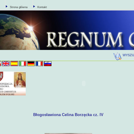
Strona główna
Kontakt
WYSZ
Błogosławiona Celina Borzęcka cz. I
V