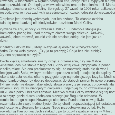
Wówczas, w klasztorze w Kętach nastąpiło coś, czego nikt z żyjących nie był
tanie przewidzieć. Oto będąca w kwiecie wieku oraz pełna planów i sił, Matk
Jadwiga, ukochana córka Celiny Borzęckiej, 27 września 1906 roku, całkowici
niespodziewanie i bez żadnych wcześniejszych oznak, odeszła do wiecznośc
Cierpienie jest chwałą wybranych, jest ich ozdobą. Ta właśnie ozdoba
tała się teraz bardziej niż kiedykolwiek, udziałem Matki Celiny.
Wyrwana ze snu, w nocy 27 września 1906 r., Fundatorka stanęła jak
skamieniały posąg bólu nad martwym ciałem swego dziecka.
Jadwiniu,
Jadwiniu
, chce ratować, ocucić zda się omdlałą córkę, ale jest już za
późno.
W bardzo ludzkim bólu, który ukazywał jej wielkość w zwyczajności,
atka Celina woła głośno: „Czy ja to przeżyję? Co ja bez niej zrobię?
Czy ona naprawdę nie żyje?"
okoła klęczą zmartwiałe siostry drżąc z przerażenia, czy się Matce
eneralnej coś nie stanie z tego bólu, który w tej chwili przygniata ją ponad
wszelką miarę. Ale ona przekonawszy się, że naprawdę stała się dziwna i
iepojęta wola Boża, wolnym krokiem opuszcza pokój i udaje się do kaplicy. 
okona się cała reszta: ofiarne przyjęcie tego najtrudniejszego krzyża. Modli s
długo, bardzo długo, by dobrze dopasować do słabych ramion to nowe brzemię
ikt się nigdy nie dowie, jakie wtedy słowa płynęły z jej serca, co powiedziała
wojemu Bogu w tak niepojętym cierpieniu. Odjęto jej to, co człowiekowi po
udzku daje pokój i bezpieczeństwo. Męstwo Matki Celiny wzniosło się tej noc
na szczyty, gdzie dusza kochająca niczego już Bogu nie odmawia. W
promieniach tego niespodziewanego cierpienia Fundatorka niewątpliwie
rozumiała całe swoje trudne życie. Do tej chwili, poprzedzającej już ostatecz
zjednoczenie z Bogiem, była przez Niego przygotowywana od lat. Po to
rowadził ją Pan po twardych szlakach, po to uczył zapatrzenia się w Miłość