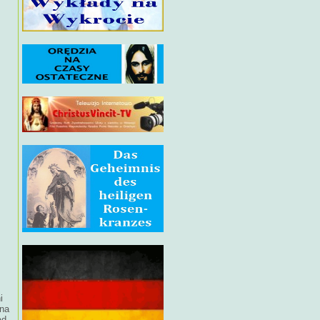
i
ina
ąd