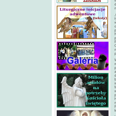
n
w
o
p
R
C
p
a
b
i
w
p
H
n
k