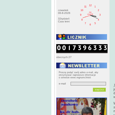
12
11
1
czwartek
10
2
PM
06-8-2026
czwartek
9
3
32tydzień
8
4
Czas letni
7
5
6
obecnych:27
Proszę podać swój adres e-mail, aby
otrzymywać najnowsze informacje
o serwisie www.regnumchristi
e-mail
j
s