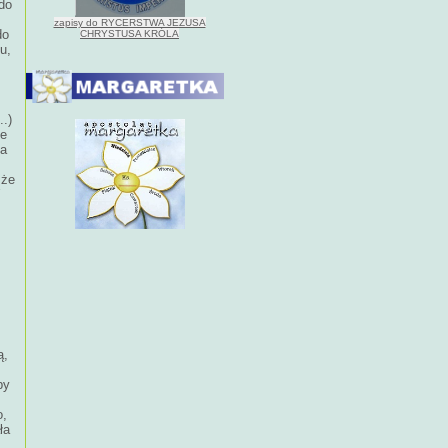
 do
zapisy do RYCERSTWA JEZUSA
do
CHRYSTUSA KRÓLA
u,
..)
ie
ka
 że
ą,
by
o,
ła