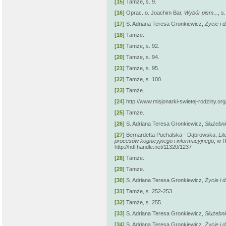
[15]
Tamże, s. 9.
[16]
Oprac. o. Joachim Bar,
Wybór pism...
, s
[17]
S. Adriana Teresa Gronkiewicz,
Życie i 
[18]
Tamże.
[19]
Tamże, s. 92.
[20]
Tamże, s. 94.
[21]
Tamże, s. 95.
[22]
Tamże, s. 100.
[23]
Tamże.
[24]
http://www.misjonarki-swietej-rodziny.o
[25]
Tamże.
[26]
S. Adriana Teresa Gronkiewicz,
Służebn
[27]
Bernardetta Puchalska - Dąbrowska,
Li
procesów kognicyjnego i informacyjnego
, w R
http://hdl.handle.net/11320/1237
[28]
Tamże.
[29]
Tamże.
[30]
S. Adriana Teresa Gronkiewicz,
Życie i 
[31]
Tamże, s. 252-253
[32]
Tamże, s. 255.
[33]
S. Adriana Teresa Gronkiewicz,
Służebni
[34]
S. Adriana Teresa Gronkiewicz,
Życie i 