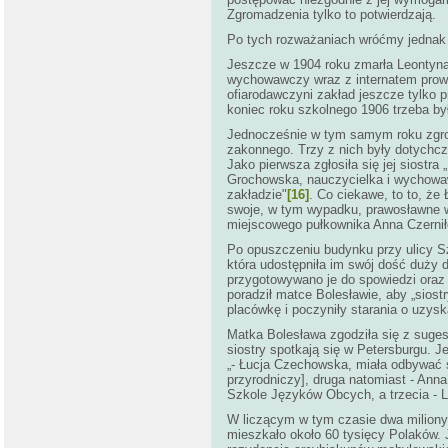
Zgromadzenia tylko to potwierdzają.
Po tych rozważaniach wróćmy jednak 
Jeszcze w 1904 roku zmarła Leontyna 
wychowawczy wraz z internatem prowa
ofiarodawczyni zakład jeszcze tylko p
koniec roku szkolnego 1906 trzeba by
Jednocześnie w tym samym roku zgrom
zakonnego. Trzy z nich były dotych
Jako pierwsza zgłosiła się jej siostra 
Grochowska, nauczycielka i wychowawc
zakładzie"
[16]
. Co ciekawe, to to, że
swoje, w tym wypadku, prawosławne wy
miejscowego pułkownika Anna Czerni
Po opuszczeniu budynku przy ulicy S
która udostępniła im swój dość duży 
przygotowywano je do spowiedzi oraz
poradził matce Bolesławie, aby „siost
placówkę i poczyniły starania o uzysk
Matka Bolesława zgodziła się z sugest
siostry spotkają się w Petersburgu. J
„- Łucja Czechowska, miała odbywać s
przyrodniczy], druga natomiast - Anna
Szkole Języków Obcych, a trzecia - 
W liczącym w tym czasie dwa miliony
mieszkało około 60 tysięcy Polaków. 