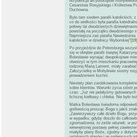
rezydencja arcybiskupów mohylewskich
Cesarstwa Rosyjskiego i Królestwa Po
Duchowna.
Było tam siedem parafii katolickich, z
co do wielkości była parafia katedral
połowy lat dwudziestych dziewiętnaste
powstałą na początku dwudziestego stu
Najmniejsza zaś parafia Nawiedzenia 
katolickim w dzielnicy Wyborskiej"
[19
Po przyjeździe do Petersburga wszyst
się w obrębie parafii świętej Katarzyn
Bolesławie wynająć dwupokojowe mies
otworzyć w tym mieszkaniu pracownię
rodzoną Marią Lament, miały zarabia
Założycielkę w Mohylewie siostry rozp
prowadzeniem kuchni.
Niestety plan zarobkowania kompletn
sobie klientów. Warunki życia sióstr 
czas: „Już nie jadałyśmy gotowanych 
lichszej kiełbasy i chleba. Nie było t
Matka Bolesława świadoma odpowiedzia
gorliwością prosząc Boga o jakiś zna
„Zawierzywszy całe dzieło Bogu, przy
w wypadku, gdyby doszło do całkowit
zgromadzenia, to ześle ratunek, w pr
wewnętrznej postawy pełnej zawierzen
miałyby plany Boże, zgodny z dotyc
ustalonych planów i jej najlepszych 