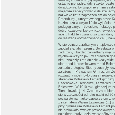
ostatnie pieniądze, gdy zużyto resztę
doradczynie, by wspólnie z nimi zast
mającym zadecydować o dalszej egzys
nazwisko list z zaproszeniem do objęc
Petersburgu, utrzymywanego przez Ka
Kazimierza w swym liście wyjaśniał, 
pedagogicznych Bolesławy i dlatego p
dotychczasowej kierowniczki świeckiej
sióstr. Fakt ten uznano za znak dany
do realizacji wyznaczonego celu, naw
W sierocińcu parafialnym znajdowało s
zgodził się, aby razem z Bolesławą 
zadłużony i bardzo zaniedbany więc w
wychowawczych jak i w sprawach gos
nim i znalazły zatrudnienie wszystkie
sióstr pod kierownictwem matki Boles
zakładu z długów. Siostry zaczęły rów
założonym Prywatnym Gimnazjum Żeń
rozwijać a sióstr było ciągle niewiel
staraniom Bolesławy Lament gimnazjum
Czechowska. Jednakże, ze względu na 
Bolesława. W 1910 roku gimnazjum pr
Tientielewskiej 14. Czesne za pobier
się w zależności od roku nauki od 30 d
pozwalało na naukę dziewczętom z ro
z internatem Walerii Łazarówny (...) 
przy gimnazjum Bolesławy Lament powst
nie brakowało również prawosławnych
polskiego, brały udział we wspólnych