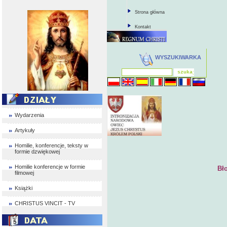
Strona główna
Kontakt
WYSZUKIWARKA
Wydarzenia
Artykuły
Homilie, konferencje, teksty w
formie dzwiękowej
Homilie konferencje w formie
Bł
filmowej
Książki
CHRISTUS VINCIT - TV