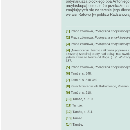
ordynariusza płockiego bpa Antoniego
arcybiskupa] obiecał, że przekaże na
znajdujących się na terenie jego diece
we wsi Ratowo [w pobliżu Radzanowa
[1]
Praca zbiorowa,
Podręczna encyklopedya
[2]
Praca zbiorowa,
Podręczna encyklopedya
[3]
Praca zbiorowa,
Podręczna encyklopedya
[4]
„Nawrócenie. Jest to całkowita poprawa i 
szczerej rzetelnej pracy nad sobą i nad swo
jednak zawsze bierze od Boga. (...)". W Prac
337.
[5]
Praca zbiorowa,
Podręczna encyklopedya
[6]
Tamże, s. 348.
[7]
Tamże, s. 348-349.
[8]
Katechizm Kościoła Katolickiego, Poznań 
[9]
Tamże, s. 210.
[10]
Tamże, s. 210.
[11]
Tamże.
[12]
Tamże, s. 211.
[13]
Tamże.
[14]
Tamże.