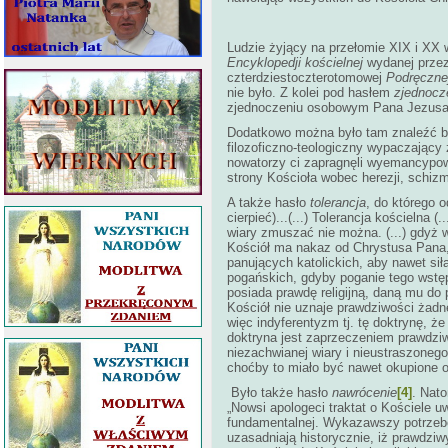
Ludzie żyjący na przełomie XIX i XX 
Encyklopedji kościelnej
wydanej przez
czterdziestoczterotomowej
Podręcznej
nie było. Z kolei pod hasłem
zjednocz
zjednoczeniu osobowym Pana Jezusa, 
Dodatkowo można było tam znaleźć 
filozoficzno-teologiczny wypaczający
nowatorzy ci zapragnęli wyemancypowa
strony Kościoła wobec herezji, schizm
A także hasło
tolerancja
, do którego o
cierpieć)...(...) Tolerancja kościelna 
wiary zmuszać nie można. (...) gdyż w
Kościół ma nakaz od Chrystusa Pana,
panujących katolickich, aby nawet sił
pogańskich, gdyby poganie tego wstępu
posiada prawdę religijną, daną mu do
Kościół nie uznaje prawdziwości żadn
więc indyferentyzm tj. tę doktrynę, ż
doktryna jest zaprzeczeniem prawdziwo
niezachwianej wiary i nieustraszone
choćby to miało być nawet okupione o
Było także hasło
nawrócenie
[4]
. Nat
„Nowsi apologeci traktat o Kościele uw
fundamentalnej. Wykazawszy potrzebę 
uzasadniają historycznie, iż prawdzi