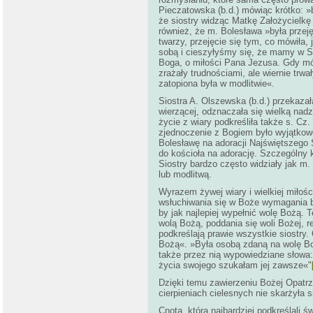
Pieczatowska (b.d.) mówiąc krótko: »
że siostry widząc Matkę Założycielkę
również, że m. Bolesława »była przej
twarzy, przejęcie się tym, co mówiła,
sobą i cieszyłyśmy się, że mamy w Sł
Boga, o miłości Pana Jezusa. Gdy mów
zrażały trudnościami, ale wiernie trwa
zatopiona była w modlitwie«.
Siostra A. Olszewska (b.d.) przekazał
wierzącej, odznaczała się wielką nadz
życie z wiary podkreśliła także s. Cz.
zjednoczenie z Bogiem było wyjątkowe
Bolesławę na adoracji Najświętszego 
do kościoła na adorację. Szczególny 
Siostry bardzo często widziały jak m.
lub modlitwą.
Wyrazem żywej wiary i wielkiej miło
wsłuchiwania się w Boże wymagania b
by jak najlepiej wypełnić wolę Bożą. 
wolą Bożą, poddania się woli Bożej, 
podkreślają prawie wszystkie siostry.
Bożą«. »Była osobą zdaną na wolę Bo
także przez nią wypowiedziane słowa:
życia swojego szukałam jej zawsze«"
Dzięki temu zawierzeniu Bożej Opatr
cierpieniach cielesnych nie skarżyła
Cnotą, którą najbardziej podkreślali 