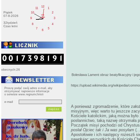
12
11
1
Piątek
10
2
PM
07-8-2026
pištek
9
3
32tydzień
8
4
Czas letni
7
5
6
obecnych:26
Bolesława Lament obraz beatyfikacyjny i jego
https://upload.wikimedia.org/wikipedia/
Proszę podać swój adres e-mail, aby
otrzymywać najnowsze informacje
o serwisie www.regnumchristi
e-mail
A ponieważ zgromadzenie, które zało
misyjnym, więc warto tu jeszcze zacy
Kościele katolickim, jaką można było
posłannictwo, taką nazwę otrzymała 
Początek misyi pochodzi od Chrystusa
posłał Ojciec tak i Ja was posyłam
(..
Apostołowie i ich następcy rozeszli s
nawołując wszystkich do Kościoła Ch