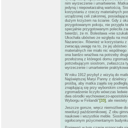
nim wyrzeczenie i umartwienie. Matka
jedyną i niepowtarzalną wartością. Si
korzystaniu z rzeczy materialnych pos
urządzonej celi zakonnej, posiadające
dużym krzyżem na ścianie. Gdy z okazj
przygotowanym pokoju, nie przyjęła 
specjalnie przygotowanym poleciła za
twierdzi, że m. Bolesława »nie szuka
Ukochała ubóstwo ze względu na możl
Nazarecie«. Również w korzystaniu z 
zwracają uwagę na to, że jej ubóstwo
materialnych nie miało nic wspólneg
ona bardzo wrażliwa na potrzeby drug
przełożoną z któregoś domu zgromad
potrzebującym siostrom, zwłaszcza t
wyrzeczenie i umartwienie praktykowa
W roku 1912 przybył z wizytą do matk
Najświętszej Maryi Panny z dzielnicy 
prośbą, aby matka zajęła się podległą
znajdującą się przy wyborskim cmenta
zgromadzenie liczyło wówczas ledwie k
dwa ośrodki wychowawczo-apostolskie
Wyborgu w Finlandii"
[33]
, ale niestet
Jeszcze gorsze, wręcz niemożliwe do 
rewolucji październikowej. Z obu gimn
naukowe i wszystkie meble. Siostrom
ogołoconym przycmentarnym budynk
Ponieważ w tym czasie rozpoczęła się