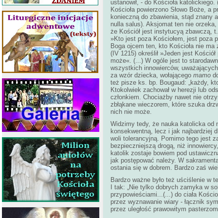
ustanowił, - do Kościoła katolickiego.
Kościoła powierzono Słowo Boże, a prze
konieczną do zbawienia, stąd znany 
nulla salus). Aksjomat ten nie orzeka,
że Kościół jest instytucyą zbawczą, t.
»Kto jest poza Kościołem, jest poza p
Boga ojcem ten, kto Kościoła nie ma 
(IV 1215) określił »Jeden jest Kości
może«. (...) W ogóle jest to starodaw
wszystkich innowierców, uważających
za wzór dziecka, wołającego
mamo
do
też pisze ks. bp. Bougaud: „każdy, kt
Ktokolwiek zachował w herezji lub od
członkiem. Chociażby nawet nie otrzy
zbłąkane wieczorem, które szuka drzwi
nich nie może.
Widzimy tedy, że nauka katolicka od n
konsekwentną, lecz i jak najbardziej dl
woli tolerancyjną. Pomimo tego jest z
bezpieczniejszą drogą, niż innowiercy
katolik zostaje bowiem pod ustawiczną
jak postępować należy. W sakramenta
ostania się w dobrem. Bardzo zaś wiel
Bardzo ważne było też uściślenie w te
I tak: „Nie tylko dobrych zamyka w so
przypowieściami...(...) do ciała Kośc
przez wyznawanie wiary - łącznik symbo
przez uległość prawowitym pasterzom 