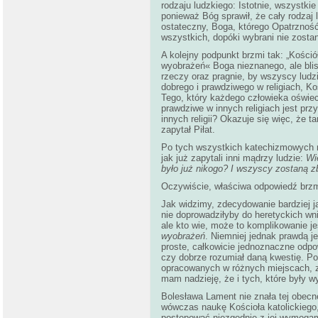
rodzaju ludzkiego: Istotnie, wszystki
ponieważ Bóg sprawił, że cały rodzaj 
ostateczny, Boga, którego Opatrzność
wszystkich, dopóki wybrani nie zost
A kolejny podpunkt brzmi tak: „Kośció
wyobrażeń« Boga nieznanego, ale blis
rzeczy oraz pragnie, by wszyscy ludzi
dobrego i prawdziwego w religiach, K
Tego, który każdego człowieka oświec
prawdziwe w innych religiach jest pr
innych religii? Okazuje się więc, że t
zapytał Piłat.
Po tych wszystkich katechizmowych 
jak już zapytali inni mądrzy ludzie:
Wi
było już nikogo? I wszyscy zostaną z
Oczywiście, właściwa odpowiedź brzmi:
Jak widzimy, zdecydowanie bardziej j
nie doprowadziłyby do heretyckich wn
ale kto wie, może to komplikowanie j
wyobrażeń
. Niemniej jednak prawdą j
proste, całkowicie jednoznaczne odpow
czy dobrze rozumiał daną kwestię. P
opracowanych w różnych miejscach, z
mam nadzieję, że i tych, które były w
Bolesława Lament nie znała tej obecn
wówczas naukę Kościoła katolickiego
postępować niezgodnie z jej wymogam