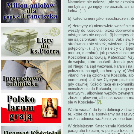
Natomiast nie należą i „nie są członka
nie byli ani go nigdy nie poznali, ani
ludu«. (...)
b) Katechumeni jako nieochrzczeni, do 
c) Heretycy α) niemowlęta wcześnie 
weszły do Kościoła i przez dobrowoln
odstępstwo nie odpadli; β) heretycy dor
nie są członkami Kościoła. Jak i św.
strofowaniu się strzeż, wiedząc, iż j
potępiony«. (...) γ) H e r e t y c y ta
mortua, membra), jak powszechnie ucz
Kościołem zachowują.
Katechizm Rz
do wojska, które opuścili. Jednak prz
od Niego na sąd wezwani, karani i n
położeniu na ogół, co heretycy, e) Wyk
vitandi nie są członkami Kościoła, a
communio). Już św. Cypryan pisał »ci,
gdy dawniej Kościół taką ekskomunik
nienależeniu do Kościoła, nie ulega w
martwymi, albowiem węzłów zewnętrzn
zboże z plewami, albo jak czasem mar
się w Kościele«"
[7]
.
Warto wracać do tych definicji z da
te, które dzisiaj spotykamy są zazwy
można odnieść wrażenie, że one bardz
W dzisiejszym Katechizmie Kościoła K
paragrafie trzecim, w punkcie trzeci