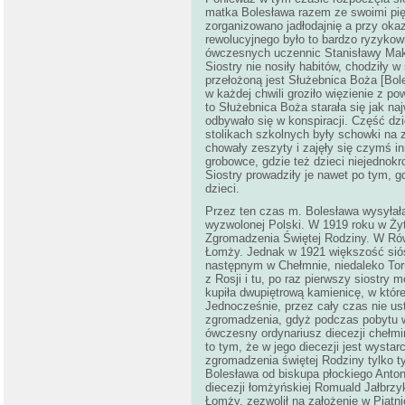
matka Bolesława razem ze swoimi pięt
zorganizowano jadłodajnię a przy okaz
rewolucyjnego było to bardzo ryzykow
ówczesnych uczennic Stanisławy Maksy
Siostry nie nosiły habitów, chodziły w
przełożoną jest Służebnica Boża [Bol
w każdej chwili groziło więzienie z p
to Służebnica Boża starała się jak na
odbywało się w konspiracji. Część dzi
stolikach szkolnych były schowki na z
chowały zeszyty i zajęły się czymś in
grobowce, gdzie też dzieci niejednokro
Siostry prowadziły je nawet po tym, 
dzieci.
Przez ten czas m. Bolesława wysyłała
wyzwolonej Polski. W 1919 roku w Żyt
Zgromadzenia Świętej Rodziny. W Równ
Łomży. Jednak w 1921 większość siós
następnym w Chełmnie, niedaleko Torun
z Rosji i tu, po raz pierwszy siostry
kupiła dwupiętrową kamienicę, w które
Jednocześnie, przez cały czas nie us
zgromadzenia, gdyż podczas pobytu w P
ówczesny ordynariusz diecezji chełmi
to tym, że w jego diecezji jest wystar
zgromadzenia świętej Rodziny tylko
Bolesława od biskupa płockiego Anton
diecezji łomżyńskiej Romuald Jałbrzyk
Łomży, zezwolił na założenie w Piątn