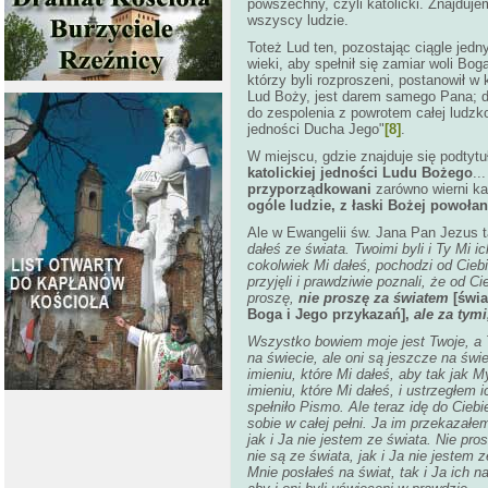
powszechny, czyli katolicki. Znajduj
wszyscy ludzie.
Toteż Lud ten, pozostając ciągle jedn
wieki, aby spełnił się zamiar woli Bo
którzy byli rozproszeni, postanowił 
Lud Boży, jest darem samego Pana; dz
do zespolenia z powrotem całej ludzk
jedności Ducha Jego"
[8]
.
W miejscu, gdzie znajduje się podtyt
katolickiej jedności Ludu Bożego
..
przyporządkowani
zarówno wierni kat
ogóle ludzie, z łaski Bożej powoła
Ale w Ewangelii św. Jana Pan Jezus 
dałeś ze świata. Twoimi byli i Ty Mi i
cokolwiek Mi dałeś, pochodzi od Ciebi
przyjęli i prawdziwie poznali, że od C
proszę,
nie proszę za światem
[świ
Boga i Jego przykazań],
ale za tymi
Wszystko bowiem moje jest Twoje, a T
na świecie, ale oni są jeszcze na świ
imieniu, które Mi dałeś, aby tak jak
imieniu, które Mi dałeś, i ustrzegłem i
spełniło Pismo. Ale teraz idę do Cieb
sobie w całej pełni. Ja im przekazałem
jak i Ja nie jestem ze świata. Nie pro
nie są ze świata, jak i Ja nie jestem
Mnie posłałeś na świat, tak i Ja ich 