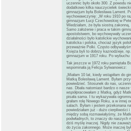
uczennic było około 300. Z powodu nie
dodatkowo kilka nauczycielek świec
gimnazjum była Bolesława Lament. Po
wychowawczynię: „W roku 1910 po raz
gimnazjum Łucji Czechowskiej w Pete
Wiedziałam, że była siostrą zakonną,
Samo założenie i praca w takim gimn
apostolstwem, bo wychowywały uczenn
działalności było katolickie wychowa
katolicka i polska, chociaż język pol
przeważnie Polki. Często odbywałyśmy
Księża byli to dobrzy kaznodzieje, n
gimnazjum w 1917 roku. Po wybuchu 
Tak jeszcze w 1972 roku pamiętała 
wspominała ją Felicja Sylwanowicz:
„Miałam 10 lat, kiedy wstąpiłam do g
Matką Bolesławą Lament. Byłam przych
powiedzieć. Stosunek do nas, uczenni
nas. Dbała natomiast bardzo o nasze
współpracowałam
z Matką, gdyż Matk
pisała sama. I tu wykazywała ogromną 
grałam rolę Nowego Roku, a w innej o
salach. Byłam i jestem przekonana nad
powiedziałam już - dużo cierpliwości 
między sobą rozmawiałyśmy, że Matk
podwładnych, to znaczy do naszych 
dziś myślę inaczej. Nigdy nie zauważ
do życia zakonnego. Może inaczej było