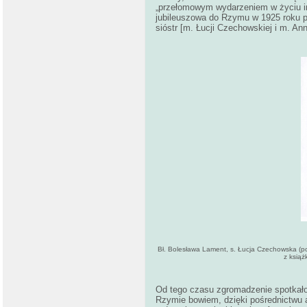
„przełomowym wydarzeniem w życiu ins
jubileuszowa do Rzymu w 1925 roku p
sióstr [m. Łucji Czechowskiej i m. An
Bł. Bolesława Lament, s. Łucja Czechowska (po 
z książ
Od tego czasu zgromadzenie spotkało
Rzymie bowiem, dzięki pośrednictwu ab