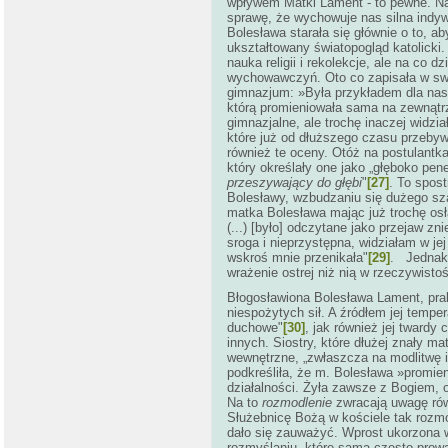
wpływem Matki Lament - to pewne. N
sprawę, że wychowuje nas silna indyw
Bolesława starała się głównie o to, 
ukształtowany światopogląd katolick
nauka religii i rekolekcje, ale na co 
wychowawczyń. Oto co zapisała w sw
gimnazjum: »Była przykładem dla nas 
którą promieniowała sama na zewnątr
gimnazjalne, ale trochę inaczej widzia
które już od dłuższego czasu przeby
również te oceny. Otóż na postulantk
który określały one jako „głęboko pe
przeszywający do głębi
"
[27]
. To spos
Bolesławy, wzbudzaniu się dużego sza
matka Bolesława mając już trochę os
(...) [było] odczytane jako przejaw zni
sroga i nieprzystępna, widziałam w j
wskroś mnie przenikała"
[29]
. Jednak 
wrażenie ostrej niż nią w rzeczywistoś
Błogosławiona Bolesława Lament, prakt
niespożytych sił. A źródłem jej temper
duchowe"
[30]
, jak również jej twardy
innych. Siostry, które dłużej znały m
wewnętrzne, „zwłaszcza na modlitwę i
podkreśliła, że m. Bolesława »promienio
działalności. Żyła zawsze z Bogiem, 
Na to
rozmodlenie
zwracają uwagę równ
Służebnicę Bożą w kościele tak rozmo
dało się zauważyć. Wprost ukorzona 
rozmyślaniu, które sama często prowa