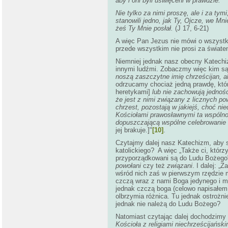
aby i oni byli uświęceni w prawdzie.
Nie tylko za nimi proszę, ale i za tym
stanowili jedno, jak Ty, Ojcze, we Mni
żeś Ty Mnie posłał.
(J 17, 6-21)
A więc Pan Jezus nie mówi o wszystkic
przede wszystkim nie prosi za świate
Niemniej jednak nasz obecny Katechi
innymi ludźmi. Zobaczmy więc kim są 
noszą zaszczytne imię chrześcijan, al
odrzucamy chociaż jedną prawdę, którą
heretykami]
lub nie zachowują jednośc
że jest z nimi związany z licznych p
chrzest, pozostają w jakiejś, choć ni
Kościołami prawosławnymi ta wspólnot
dopuszczającą wspólne celebrowanie 
jej brakuje.]"
[10]
.
Czytajmy dalej nasz Katechizm, aby s
katolickiego? A więc „Także ci, którz
przyporządkowani są do Ludu Bożego
powołani
czy też
związani
. I dalej: „
wśród nich zaś w pierwszym rzędzie 
czczą wraz z nami Boga jedynego i mi
jednak czczą boga (celowo napisałem 
olbrzymia różnica. Tu jednak ostrożn
jednak nie należą do Ludu Bożego?
Natomiast czytając dalej dochodzimy d
Kościoła z religiami niechrześcijański