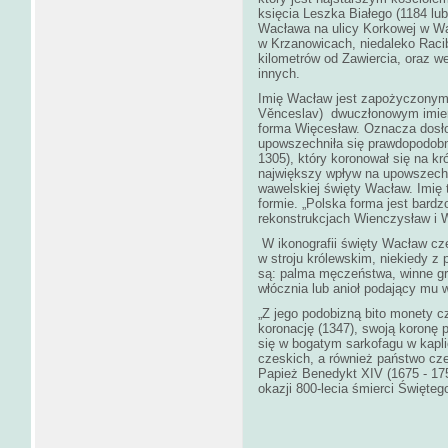
księcia Leszka Białego (1184 lub 
Wacława na ulicy Korkowej w Wa
w Krzanowicach, niedaleko Racib
kilometrów od Zawiercia, oraz w
innych.
Imię Wacław jest zapożyczonym 
Věnceslav) dwuczłonowym imien
forma Więcesław. Oznacza dos
upowszechniła się prawdopodobn
1305), który koronował się na kr
największy wpływ na upowszechni
wawelskiej święty Wacław. Imię 
formie. „Polska forma jest bardz
rekonstrukcjach Wienczysław i 
W ikonografii święty Wacław częs
w stroju królewskim, niekiedy z 
są: palma męczeństwa, winne gro
włócznia lub anioł podający mu w
„Z jego podobizną bito monety c
koronację (1347), swoją koronę p
się w bogatym sarkofagu w kapli
czeskich, a również państwo cz
Papież Benedykt XIV (1675 - 175
okazji 800-lecia śmierci Święteg