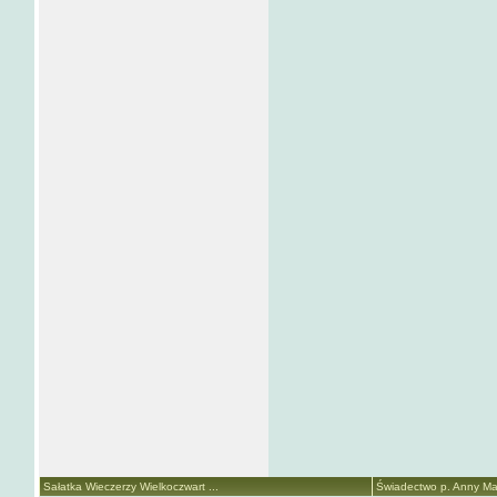
Sałatka Wieczerzy Wielkoczwart ...
Świadectwo p. Anny Mari