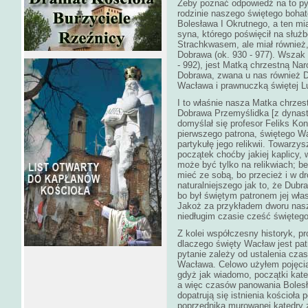
Żeby poznać odpowiedź na to pyt
rodzinie naszego świętego boha
Bolesława I Okrutnego, a ten mi
syna, którego poświęcił na służ
Strachkwasem, ale miał również,
Dobrawa (ok. 930 - 977). Wszak 
- 992), jest Matką chrzestną Na
Dobrawa, zwana u nas również D
Wacława i prawnuczką świętej L
I to właśnie nasza Matka chrzes
Dobrawa Przemyślidka [z dynasti
domyślał się profesor Feliks Kon
pierwszego patrona, świętego Wa
partykułę jego relikwii. Towarzy
początek choćby jakiej kaplicy, 
może być tylko na relikwiach; bez
mieć ze sobą, bo przecież i w d
naturalniejszego jak to, że Dub
bo był świętym patronem jej wł
Jakoż za przykładem dworu nasz
niedługim czasie cześć święteg
Z kolei współczesny historyk, p
dlaczego święty Wacław jest pa
pytanie zależy od ustalenia cza
Wacława. Celowo użyłem pojęci
gdyż jak wiadomo, początki kate
a więc czasów panowania Bolesł
dopatrują się istnienia kościoł
poprzednika murowanej katedry