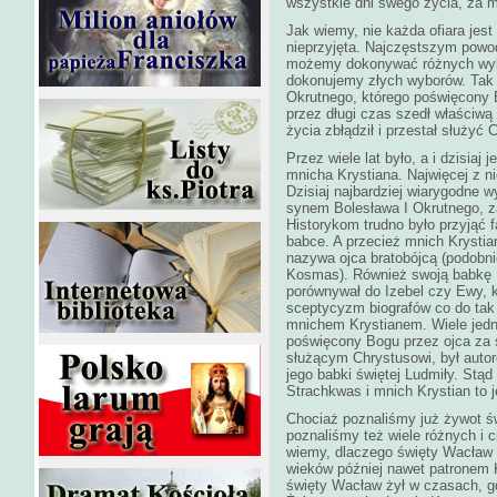
wszystkie dni swego życia, za mó
Jak wiemy, nie każda ofiara jes
nieprzyjęta. Najczęstszym powod
możemy dokonywać różnych wybor
dokonujemy złych wyborów. Tak 
Okrutnego, którego poświęcony 
przez długi czas szedł właściwą
życia zbłądził i przestał służyć
Przez wiele lat było, a i dzisia
mnicha Krystiana. Najwięcej z ni
Dzisiaj najbardziej wiarygodne w
synem Bolesława I Okrutnego, z
Historykom trudno było przyjąć f
babce. A przecież mnich Krystia
nazywa ojca bratobójcą (podobni
Kosmas). Również swoją babkę 
porównywał do Izebel czy Ewy, 
sceptycyzm biografów co do tak 
mnichem Krystianem. Wiele jedna
poświęcony Bogu przez ojca za 
służącym Chrystusowi, był auto
jego babki świętej Ludmiły. Stąd 
Strachkwas i mnich Krystian to 
Chociaż poznaliśmy już żywot św
poznaliśmy też wiele różnych i 
wiemy, dlaczego święty Wacław 
wieków później nawet patronem 
święty Wacław żył w czasach, g