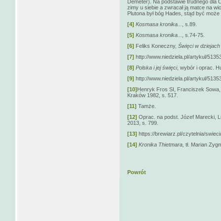
Demeter). Na podstawie trudnego dla 
zimy u siebie a zwracał ją matce na wi
Plutona był bóg Hades, stąd być może
[4]
Kosmasa kronika...
, s.89.
[5]
Kosmasa kronika...
, s.74-75.
[6]
Feliks Koneczny,
Święci w dziejach
[7]
http://www.niedziela.pl/artykul/5
[8]
Polska i jej święci
, wybór i oprac. H
[9]
http://www.niedziela.pl/artykul/5
[10]
Henryk Fros SI, Franciszek Sowa
Kraków 1982, s. 517.
[11]
Tamże.
[12]
Oprac. na podst. Józef Marecki, 
2013, s. 799.
[13]
https://brewiarz.pl/czytelnia/swiec
[14]
Kronika Thietmara,
tł. Marian Zyg
Powrót