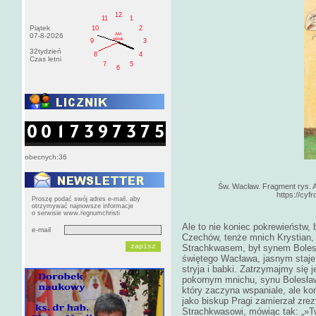
12
11
1
Piątek
10
2
AM
07-8-2026
pištek
9
3
32tydzień
8
4
Czas letni
7
5
6
obecnych:36
Św. Wacław. Fragment rys. A
https://cyf
Proszę podać swój adres e-mail, aby
otrzymywać najnowsze informacje
o serwisie www.regnumchristi
Ale to nie koniec pokrewieństw,
e-mail
Czechów, tenże mnich Krystian
Strachkwasem, był synem Bolesł
świętego Wacława, jasnym staje 
stryja i babki. Zatrzymajmy się
pokornym mnichu, synu Bolesław
który zaczyna wspaniale, ale ko
jako biskup Pragi zamierzał zrez
Strachkwasowi, mówiąc tak: „»Tw