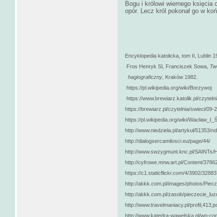
Bogu i królowi wiernego księcia
opór. Lecz król pokonał go w ko
Encyklopedia katolicka, tom II, Lublin 1
Fros Henryk SI, Franciszek Sowa,
Tw
hagiograficzny
,
Kraków 1982.
https://pl.wikipedia.org/wiki/Borzywoj
https://www.brewiarz.katolik.pl/czyteln
https://brewiarz.pl/czytelnia/swieci/09
https://pl.wikipedia.org/wiki/Wacław_
http://www.niedziela.pl/artykul/51353
http://dialogsercamilosci.eu/page/44/
http://www.swzygmunt.knc.pl/SAINT
http://cyfrowe.mnw.art.pl/Content/3786
https://c1.staticflickr.com/4/3902/32
http://akkk.com.pl/images/photos/Piecz
http://akkk.com.pl/zasob/pieczecie_luz
http://www.travelmaniacy.pl/profil,413
http://www.katedra-wawelska.pl/wp-con