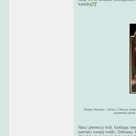
katedry
[7]
".
Święty Wacław - obraz z Ołtarza świę
wawelska.pl/wp
Nasz pierwszy król, fundując wi
pamięci swojej matki, Dobrawy, k