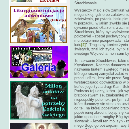
Strachkwasie.
Wystarczy mało słów zamiast wie
mogunckiej, gdzie po załatwieni
załatwienia, po pytaniu biskupim
w porządku, w jakim zwykło się [t
dywanie przed ołtarzem, a za n
Strachkwas, który był wyświęcan
położenie! - został pochwycony p
mu potajemnie przepowiadał, sta
ludu
[4]
". Tragiczny koniec życia 
świętych, znał ich życie, był b
świętego Wojciecha, no i sam b
To nazwanie Strachkwas, takie 
Krystianowi, Kosmas tłumaczy w
nazwania bratem świętego męża, 
którego raczej zamyślał zabić w 
przed ludźmi, lecz nie przed Bog
wystarczająco opowiedziano w 
końcu jego życia drugi Kain, Bol
Podczas tej uczty, która - jak w
bratobójstwem ze, znakomitej ma
niepospolity potomek; po tym z
które tłumaczy się straszna uc
od tej, na której popełniano br
popełnionej zbrodni, bojąc się 
jakim sposobem mógłby Bóg być 
słowami: »Jeżeli ten mój syn - r
mego Bogu go poświęcam, aby by