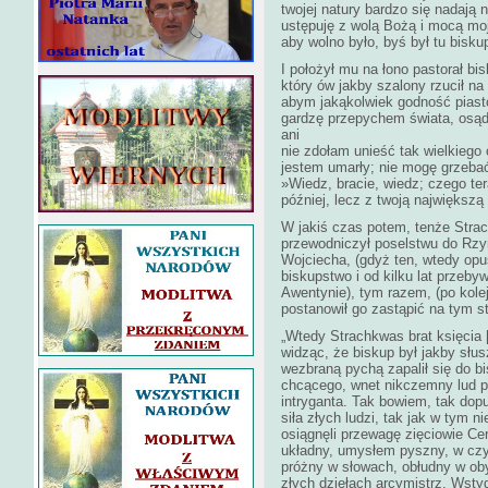
twojej natury bardzo się nadają n
ustępuję z wolą Bożą i mocą moj
aby wolno było, byś był tu bisk
I położył mu na łono pastorał bis
który ów jakby szalony rzucił na
abym jakąkolwiek godność piast
gardzę przepychem świata, osą
ani
nie zdołam unieść tak wielkiego 
jestem umarły; nie mogę grzebać
»Wiedz, bracie, wiedz; czego ter
później, lecz z twoją największ
W jakiś czas potem, tenże Strac
przewodniczył poselstwu do Rzy
Wojciecha, (gdyż ten, wtedy opu
biskupstwo i od kilku lat przeb
Awentynie), tym razem, (po kole
postanowił go zastąpić na tym s
„Wtedy Strachkwas brat księcia [
widząc, że biskup był jakby słus
wezbraną pychą zapalił się do b
chcącego, wnet nikczemny lud po
intryganta. Tak bowiem, tak do
siła złych ludzi, tak jak w tym
osiągnęli przewagę zięciowie Ce
układny, umysłem pyszny, w cz
próżny w słowach, obłudny w oby
złych dziełach arcymistrz. Wsty