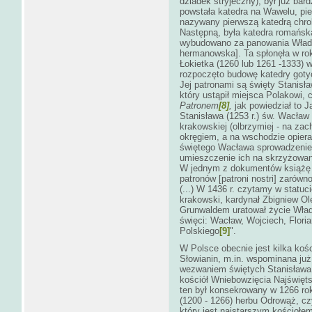
dziadek stryjeczny), był już ba
powstała katedra na Wawelu, pie
nazywany pierwszą katedrą chr
Następną, była katedra romańska
wybudowano za panowania Władys
hermanowska]. Ta spłonęła w ro
Łokietka (1260 lub 1261 -1333) 
rozpoczęto budowę katedry gotyck
Jej patronami są święty Stanisł
który ustąpił miejsca Polakowi, c
Patronem
[8]
,
jak powiedział to J
Stanisława (1253 r.) św. Wacław
krakowskiej (olbrzymiej - na za
okręgiem, a na wschodzie opiera
świętego Wacława sprowadzenie w 
umieszczenie ich na skrzyżowani
W jednym z dokumentów książę 
patronów [patroni nostri] zarówn
(...) W 1436 r. czytamy w statu
krakowski, kardynał Zbigniew Ol
Grunwaldem uratował życie Włady
święci: Wacław, Wojciech, Flori
Polskiego
[9]
".
W Polsce obecnie jest kilka kośc
Słowianin, m.in. wspominana ju
wezwaniem świętych Stanisława 
kościół Wniebowzięcia Najświęt
ten był konsekrowany w 1266 ro
(1200 - 1266) herbu Odrowąż, c
który jest najstarszym kościoł