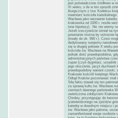
jest poświadczone źródłowo w od
XI wieku, o ile w ten sposób zi
liturgicznym z tzw. Kodeksu księ
inwentarz kościoła katedralneg
Wacława jako wezwanie katedry.
krakowska od 1000 r. nosiła wez
inne hipotezy). Nic nie wiemy n
Jeżeli rzeczywiście istniał na 
powstanie można by ostrożnie ł
(trwały do ok. 990 r.). Czesi m
dedykowany swojemu narodowem
się w drugiej połowie X wieku p
kościoła św. Wacława na Wawelu 
jednak dość prawdopodobna, gd
administracyjnych państwa czes
żupan [czyli dygnitarz, urzędnik
jego otoczenie, jacyś duchowni it
prawdopodobny wariant czeski, 
Krakowie kościół świętego Wacła
Odtąd Kraków pozostawać miał 
Siłą faktu stawał się ten patro
za sprawą kultu św. Wacława ro
ziemiach dawnego państewka Wi
uwieńczona zdobyciem Krakowa ok
Chrobry, przystępując do tworz
(zatwierdzonego na zjeździe gn
katedrę w dowolnym miejscu i p
św. Wacława jako patrona, uszan
zamanifestował swoje osobiste 
tutaj, że to fundator biskupstw