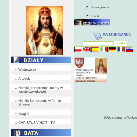
Strona główna
Kontakt
WYSZUKIWARKA
Wydarzenia
Artykuły
Homilie, konferencje, teksty w
formie dzwiękowej
Homilie konferencje w formie
filmowej
Książki
(Odczytana na Wykrocie 3-
CHRISTUS VINCIT - TV