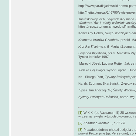
http://www.parafiajadowniki.com/o-patr
http://nettg.pl/news/146790/swietego-
Jasiński Wojciech,
Legenda Krystiana -
Wacława i św. Ludmiły w świetle analizy 
https://repozytorium.amu.edu.pl/handl
Koneczny Feliks,
Święci w dziejach na
Kosmasa kronika Czechów,
przekł. Ma
Kronika Thietmara,
tł. Marian Zygmunt 
Legenda Krystiana,
przeł. Mirosław Wy
Tyniec-Kraków 1997.
Marecki Józef, Lucyna Rotter,
Jak czy
Polska i jej święci
, wybór i oprac. Hub
Ks. Skarga Piotr,
Żywoty świętych pol
Ks. dr. Zygmunt Skarżyński,
Żywoty św
Spież Jan Andrzej OP,
Święty Wacław
Żywoty Świętych Pańskich,
oprac. wg. 
[1]
W K.K. (po Vaticanum II) 28 wrześn
września, święto rytu półzdwojonego (s
[2]
Kosmasa kronika..., s.87-88.
[3]
Prawdopodobnie chodzi o zięcia z 
porwał Prozerpinę (gr. Persefonę), córk