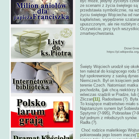
być może, jedyny życiorys czło
ze scenami z życia świętego są
przedstawia symbolicznie, na w
życiu świętego Wojciecha od nar
kapłaństwo, wypędzenie szatana
upuszczonym, ale nie rozbitym 
Oczywiście, przy tych wszystkic
zmartwychwstania.
Drzwi Gnieź
https://pl.wikipedia
Święty Wojciech urodził się okoł
ten należał do książęcego rodu 
był spokrewniony z saską dynast
Niemczech. Był on księciem jed
terenie Czech. Natomiast matka
pochodziła, (jak chcą niektórzy 
wówczas rządzili w Pradze, lub (j
Zliczan
[11]
, Radosława (?). Był
To książęce małżeństwo miało s
Najstarszym synem był Sobiesław 
Spytymir (?-995), Pobrasław (?-9
był jednym z młodszych synów. 
Radła (?).
Choć rodzice maleńkiego Wojtus
pokierowała jego losem inaczej"