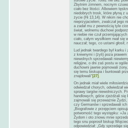
surowe życie. Toteż nie bez powo
Zbytnim zimnem, nocnym czuwan
ciało bez litości. Albowiem tęs
niedobrych trosk, które płyną z
życie (Hi 13,14). W nikim nie c
nieprzyjacielem, zwalczał jego 
a zadał mu z pewnością tyle cio
świat, wolnemu duchowi podporzą
w niebie nie czuł przemijających
ciało, całym wysiłkiem rwał się 
nauczał; tego, co ustami głosił,
Lud jednak twardego był karku i 
z krewnymi i (żyli) poza prawem 
niewolnych sprzedawali niewier
religijne, o dni zaś postu w ogól
duchowni jawnie pojmowali żony, 
się temu biskupa i buntowali pr
znajdowali"
[27]
.
On jednak miał wiele miłosierdzi
odwiedzał chorych, odwiedzał wię
sprawy targów niewolniczych. P
handlowych, gdzie zjeżdżali się
zajmowali się przeważnie Żydzi
czy Germanów i sprzedawali ic
„Biografowie z przejęciem opisu
potworność tego występku: »Ja 
Żydom i oto znowu mnie sprzedaj
tego snu poprosił biskup Wojciec
odpowiedział: „Gdy sprzedaje s