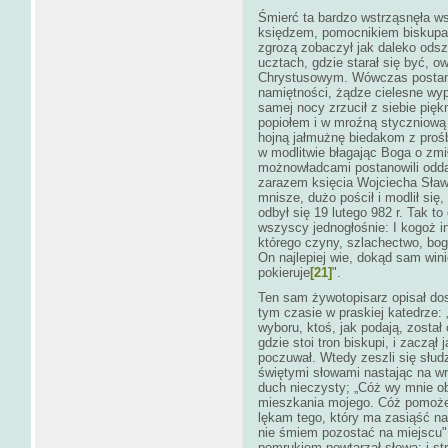
Śmierć ta bardzo wstrząsnęła ws
księdzem, pomocnikiem biskupa,
zgrozą zobaczył jak daleko odsz
ucztach, gdzie starał się być,
Chrystusowym. Wówczas postanow
namiętności, żądze cielesne wyp
samej nocy zrzucił z siebie pięk
popiołem i w mroźną styczniową 
hojną jałmużnę biedakom z prośb
w modlitwie błagając Boga o zmi
możnowładcami postanowili odda
zarazem księcia Wojciecha Sławn
mnisze, dużo pościł i modlił si
odbył się 19 lutego 982 r. Tak t
wszyscy jednogłośnie: I kogoż i
którego czyny, szlachectwo, bog
On najlepiej wie, dokąd sam win
pokieruje
[21]
".
Ten sam żywotopisarz opisał dos
tym czasie w praskiej katedrze: 
wyboru, ktoś, jak podają, został
gdzie stoi tron biskupi, i zaczą
poczuwał. Wtedy zeszli się słudz
świętymi słowami nastając na w
duch nieczysty; „Cóż wy mnie o
mieszkania mojego. Cóż pomoże 
lękam tego, który ma zasiąść na 
nie śmiem pozostać na miejscu".
pomrukiem powtarzał słowa; i st