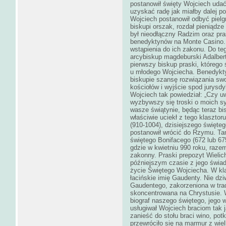
postanowił święty Wojciech uda
uzyskać radę jak miałby dalej 
Wojciech postanowił odbyć pielg
biskupi orszak, rozdał pieniądz
był nieodłączny Radzim oraz pras
benedyktynów na Monte Casino. 
wstąpienia do ich zakonu. Do te
arcybiskup magdeburski Adalbert
pierwszy biskup praski, któreg
u młodego Wojciecha. Benedykty
biskupie szansę rozwiązania sw
kościołów i wyjście spod jurysd
Wojciech tak powiedział: „Czy u
wyzbywszy się troski o moich s
wasze świątynie, będąc teraz b
właściwie uciekł z tego klasztoru
(910-1004), dzisiejszego święteg
postanowił wrócić do Rzymu. Ta
świętego Bonifacego (672 lub 67
gdzie w kwietniu 990 roku, razem
zakonny. Praski prepozyt Wielic
późniejszym czasie z jego świad
życie Świętego Wojciecha. W kl
łacińskie imię Gaudenty. Nie dz
Gaudentego, zakorzeniona w trady
skoncentrowana na Chrystusie. 
biograf naszego świętego, jego 
usługiwał Wojciech braciom tak 
zanieść do stołu braci wino, po
przewróciło się na marmur z wiel