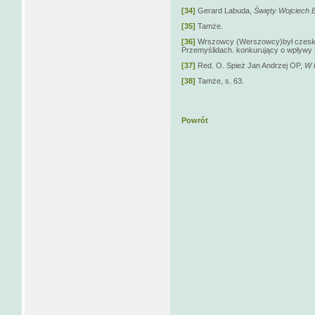
[34]
Gerard Labuda,
Święty Wojciech
B
[35]
Tamże.
[36]
Wrszowcy (Werszowcy)był czeski
Przemyślidach. konkurujący o wpływy 
[37]
Red. O. Spież Jan Andrzej OP,
W 
[38]
Tamże, s. 63.
Powrót