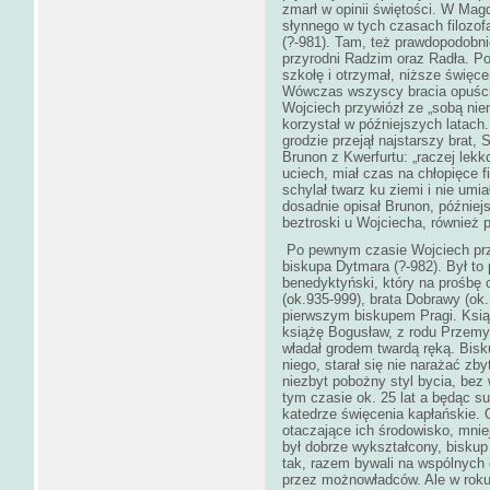
zmarł w opinii świętości. W Mag
słynnego w tych czasach filozof
(?-981). Tam, też prawdopodobnie
przyrodni Radzim oraz Radła. Po
szkołę i otrzymał, niższe święce
Wówczas wszyscy bracia opuścili
Wojciech przywiózł ze „sobą nie
korzystał w późniejszych latach
grodzie przejął najstarszy brat,
Brunon z Kwerfurtu: „raczej lekk
uciech, miał czas na chłopięce fi
schylał twarz ku ziemi i nie umia
dosadnie opisał Brunon, później
beztroski u Wojciecha, również 
Po pewnym czasie Wojciech przen
biskupa Dytmara (?-982). Był to
benedyktyński, który na prośbę 
(ok.935-999), brata Dobrawy (ok.
pierwszym biskupem Pragi. Ksi
książę Bogusław, z rodu Przemy
władał grodem twardą ręką. Bis
niego, starał się nie narażać zby
niezbyt pobożny styl bycia, bez
tym czasie ok. 25 lat a będąc s
katedrze święcenia kapłańskie. 
otaczające ich środowisko, mni
był dobrze wykształcony, biskup
tak, razem bywali na wspólnych
przez możnowładców. Ale w roku