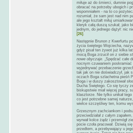
miłuje aż do śmierci, dumnie pog
obracać na potrzeby ubogich i pr
wspomniałem - na to co pożytecz
rozumiał, że sam jest nad nim p
ale jego kształt miłuj umiarkowa
kleryk całą duszą szukał, jako b
jednym, do jednego dążył: nic n
[26]
.
Następnie Brunon z Kwerfurtu p
życia świętego Wojciecha, nazy
gdyż pisał ten żywot już kilka la
mocą Boga zrzucił on z siebie
s
nowe obyczaje
. „Spędzać całe 
nocnym czuwaniem poskramiać po
wyjednywać przebaczenie grzechów
tak jak on nie doświadczył, jak 
oczach Boga szlachetna pieśń P
Boga i w duszy zakosztował sło
Ducha Świętego. Co się tyczy ze
biskupstwie miał więcej pracy, s
klasztorze. Nie tylko unikał teg
co jest potrzebne samej naturze
wielce szczęśliwy ten, komu wys
Grzesznym zachciankom i podsz
przeciwdziałał z całym zapałem,
wyrwał kolce żądz i przemógł zi
pocie czoła pracował. Dziwią się
przedtem, a przebywający u jego