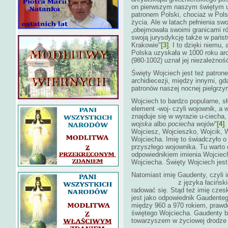
on pierwszym naszym świętym u
patronem Polski, chociaż w Polsc
życia. Ale w latach pełnienia swo
„obejmowała swoimi granicami ró
swoją jurysdykcję także w państ
Krakowie"
[3]
. I to dzięki niemu,
Polska uzyskała w 1000 roku arc
(980-1002) uznał jej niezależnoś
Święty Wojciech jest też patrone
archidiecezji, między innymi, gd
patronów naszej nocnej pielgrzy
Wojciech to bardzo popularne, s
element -woj- czyli wojownik, a w
znajduje się w wyrazie u-ciecha
wojska
albo
pociecha wojów
"
[4]
.
Wojciesz, Wojcieszko, Wojcik, W
Wojciecha. Imię to świadczyło o
przyszłego wojownika. Tu warto 
odpowiednikiem imienia Wojciech
Wojciecha. Święty Wojciech jest
Natomiast imię Gaudenty, czyli 
z języka łacińskiego i zn
radować się. Stąd też imię cz
jest jako odpowiednik Gaudenteg
między 960 a 970 rokiem, prawdop
świętego Wojciecha. Gaudenty b
towarzyszem w życiowej drodze 