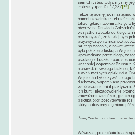
sam Chrystus. Gdyż myśmy jego 
jesteśmy (por. Dz 17,28)"
[29]
.
Także tę scenę jak i następną, 
handel niewolnikami chrześcija
także, gdzie napomina księcia by
również na Drzwiach Gnieźnień
wszystko zależało od Księcia, i
przekonywać, że łatwiej było po
przyzwyczajenia możnowładców. 
mu tego zadania, a nawet wręcz 
było położenie biskupa Wojciech
wprowadzone przez niego, zasa
praskiego, budziło sporo sprzec
wcześniej wspomniał Brunon z Kw
nienawidzili swojego biskupa, kt
swoich możnych opiekunów. Opar
Wojciecha był oczywiście jego b
duchowny, wspomniany prepozyt W
współbraci nie miał praktycznie
ich bunt i niezadowolenie przenos
zauważono wcześniej, grzech ogr
biskupa opór zdecydowanie rósł.
których dowiemy się nieco późni
Święty Wojciech fot. z Intern. ze str.: h
Wówczas, po sześciu latach spra