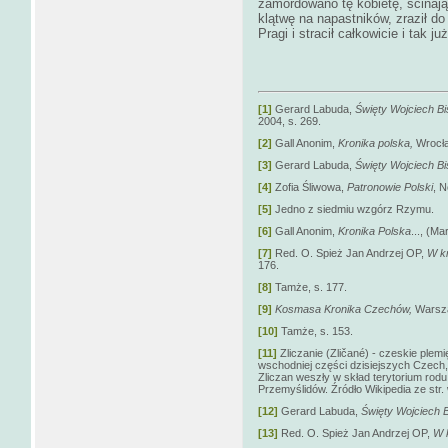
zamordowano tę kobietę, ścinają
klątwę na napastników, zraził d
Pragi i stracił całkowicie i tak ju
[1]
Gerard Labuda,
Święty Wojciech
Bi
2004, s. 269.
[2]
Gall Anonim,
Kronika polska,
Wrocła
[3]
Gerard Labuda,
Święty Wojciech
Bi
[4]
Zofia Śliwowa,
Patronowie Polski
, 
[5]
Jedno z siedmiu wzgórz Rzymu.
[6]
Gall Anonim,
Kronika Polska
..., (M
[7]
Red. O. Spież Jan Andrzej OP,
W k
176.
[8]
Tamże, s. 177.
[9]
Kosmasa Kronika Czechów,
Warsza
[10]
Tamże, s. 153.
[11]
Zliczanie (Zličané) - czeskie pl
wschodniej części dzisiejszych Czech,
Zliczan weszły w skład terytorium rodu
Przemyślidów. Źródło Wikipedia ze str. w 
[12]
Gerard Labuda,
Święty Wojciech
B
[13]
Red. O. Spież Jan Andrzej OP,
W 