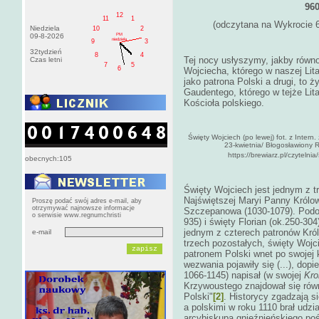
960 lub
12
11
1
(odczytana na Wykrocie 6-
Niedziela
10
2
PM
09-8-2026
niedziela
CZ.
9
3
32tydzień
8
4
Tej nocy usłyszymy, jakby równo
Czas letni
7
5
6
Wojciecha, którego w naszej Li
jako patrona Polski a drugi, to 
Gaudentego, którego w tejże Lit
Kościoła polskiego.
Święty Wojciech (po lewej) fot. z Intern.
23-kwietnia/ Błogosławiony Ra
https://brewiarz.pl/czyteln
obecnych:105
Święty Wojciech jest jednym z t
Najświętszej Maryi Panny Królow
Proszę podać swój adres e-mail, aby
otrzymywać najnowsze informacje
Szczepanowa (1030-1079). Podob
o serwisie www.regnumchristi
935) i święty Florian (ok.250-30
jednym z czterech patronów Król
e-mail
trzech pozostałych, święty Wojci
patronem Polski wnet po swojej k
wezwania pojawiły się (...), dopi
1066-1145) napisał (w swojej
Kro
Krzywoustego znajdował się równ
Polski"
[2]
. Historycy zgadzają s
a polskimi w roku 1110 brał udzi
arcybiskupa gnieźnieńskiego po