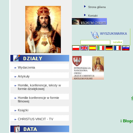
Strona główna
Kontakt
WYSZUKIWARKA
Wydarzenia
Artykuły
Homilie, konferencje, teksty w
formie dzwiękowej
Homilie konferencje w formie
filmowej
Książki
CHRISTUS VINCIT - TV
i Błog
14