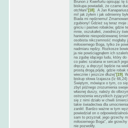
Brunon z Kwerfurtu opisując tę śm
biskupa powiadali, że czarne duc
otchłani"
[18]
. A Jan Kanapariusz
mi! jak żyłem i jak odmienny by
Biada mi nędznemu! Zmarnowane
zgubiony! Gdzież są teraz moje 
gniciu i pastwo robaków, gdzie t
mnie, oszukałeś, zwodniczy świe
haniebnie niespodziewanej śmie
osobista nikczemność mogłaby j
miłosiernego Boga, tylko że pow
nadmiaru nędzy. Rozkosze bowie
ja nie powściągnąłem ich szaleń
na zgubę idącego ludu, który do 
co palec szatana w sercach jego
dręczy, a dręczyć będzie na wieki
prostą drogą pójdę, gdzie robak 
wiecznie i jeszcze dłużej"
[19]
. W
biskup słowa Izajasza (Iz 66,24)
Świętym, mówiące o tym, co się 
zbyt późnego zrozumienia swoje
własnej duszy, należy do olbrzymi
ostrzeżenia wszystkich żyjącyc
się z nimi działo w chwili śmierc
takie świadectwa dla umocnienia
zanikł. Bardzo ważne w tym wyzn
powiedział on o odpowiedzialnoś
sam to przyznał, jego grzechy 
miłosiernego Boga", ale grzechy 
nie pozwoliły.