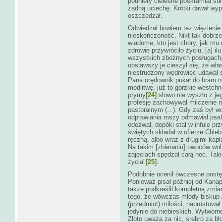
podniety cielesne poskramiał sur
żadną uciechę. Krótki dawał wy
oszczędzał.
Odwiedzał bowiem też więzienie i
nieskończoność. Nikt tak dobrze
wiadome, kto jest chory, jak mu 
zdrowie przywróciło życiu, [a] i
wszystkich zbożnych posługach, j
obsiawszy je cieszył się, że wł
niestrudzony wędrowiec udawał s
Pana orędownik pukał do bram ni
modlitwę, już to gorzkie westchn
prymy
[24]
słowo nie wyszło z je
profesję zachowywał milczenie 
pastoralnym (...). Gdy zaś był w
odprawiania mszy odmawiał psal
odezwał, dopóki stał w infule pr
świętych składał w ofierze Chleb
ręczną, albo wraz z drugimi kap
Na takim [zbieraniu] owoców wol
zajęciach spędzał całą noc. Takie
życia"
[25]
.
Podobnie ocenił ówczesne postę
Ponieważ pisał później od Kanap
także podkreślił kompletną zmi
tego, że wówczas młody biskup „
(przedmiot) miłości, naprostowa
jedynie do niebieskich. Wytworn
Złoto uważa za nic, srebro za bł