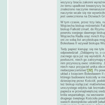
wszyscy bracia zakonni wyraźnie,
że temu upadkowi towarzyszy b
znaleziono naczynie nienaruszon
naczynie wcale się nie wywrócił
jest uwieczniona na Drzwiach Gn
W tym czasie, przez trzy lata, 
Wojciecha biskup miśnieński Fal
biskup Falkold zmarł, do Rzymu
powrotu swojego dawnego biskupa
Wojciecha Radła oraz mnich Kryst
oni ze sobą list arcybiskupa mog
Bolesława II wzywał biskupa Woj
Tedy papież kierując się nie tyl
odpowiedział: „Oddajemy to, o c
zacnego ojca już się wyrodzili.
posłuszni, niech go zatrzymają
nim przynoszą owoc stokrotny. J
niech nasz przyjaciel unika obc
niebezpieczeństwo"
[32]
. Po pow
układ z księciem Bolesławem II
którego budowano kościoły w mi
dziesięcinę przez Kościół, podo
też biskup rozłączać małżeństw
uroczystego edyktu tak brzmiał
papieża w przenajświętszej siedz
króla wspaniałego, na wezwanie
drugiego świętego Kościoła pras
swoich dostojników udzielił [wł