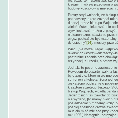
rozłączać te małżeństwa, które 
krewnymi wbrew przepisom prawa 
budowę kościołów w miejscach do
Prosty stąd wniosek, że biskup 
pozbawiony, skoro zażądał taki
diecezji przez biskupa Wojciech
wielożeństwo, lekceważenie celib
wywnioskować można z powyższ
niekanoniczne, stawianie przes
wręcz podważało byt materialny c
dziesięciny"
[34]
, musiały przela
Więc, „nie może ulegać wątpliwoś
dworskich
urzędników
rzeczywiśc
pastoralne zadania oraz obowiąz
rezygnacji z urzędu, a potem w
Jednak, to pozorne zawieszenie br
Powodem do otwartej walki z bisk
było zajście, które miało miejsc
schronienia kobieta, żona jedn
„oskarżono publicznie o popełn
klasztoru świętego Jerzego (?-3
biskup Wojciech, wpadła banda
Jeden z nich tak zawołał do bis
nie wydano, [to mamy twoich brac
posiadłościach możemy wziąć o
później spełniona groźba świadc
musiało mieć miejsce przy końcu
roku 995.) Następnie, obrażając 