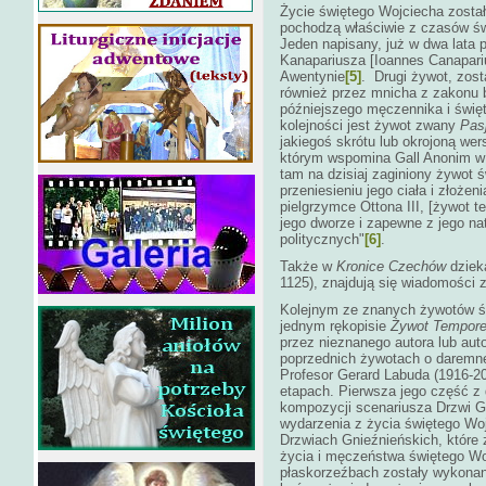
Życie świętego Wojciecha został
pochodzą właściwie z czasów św
Jeden napisany, już w dwa lata 
Kanapariusza [Ioannes Canapari
Awentynie
[5]
. Drugi żywot, zost
również przez mnicha z zakonu 
późniejszego męczennika i świę
kolejności jest żywot zwany
Pas
jakiegoś skrótu lub okrojoną we
którym wspomina Gall Anonim w s
tam na dzisiaj zaginiony żywot 
przeniesieniu jego ciała i złożen
pielgrzymce Ottona III, [żywot 
jego dworze i zapewne z jego natc
politycznych"
[6]
.
Także w
Kronice Czechów
dzieka
1125), znajdują się wiadomości 
Kolejnym ze znanych żywotów św
jednym rękopisie
Żywot Tempore 
przez nieznanego autora lub aut
poprzednich żywotach o daremn
Profesor Gerard Labuda (1916-201
etapach. Pierwsza jego część z d
kompozycji scenariusza Drzwi G
wydarzenia z życia świętego Wo
Drzwiach Gnieźnieńskich, które
życia i męczeństwa świętego Wo
płaskorzeźbach zostały wykonane