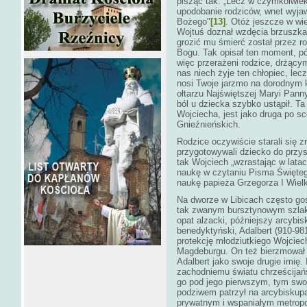
pisząc tak: „Lecz w czymkolwiek 
upodobanie rodziców, wnet wyjaw
Bożego"
[13]
. Otóż jeszcze w wi
Wojtuś doznał wzdęcia brzuszka
grozić mu śmierć został przez r
Bogu. Tak opisał ten moment, pó
więc przerażeni rodzice, drżącym
nas niech żyje ten chłopiec, le
nosi Twoje jarzmo na dorodnym 
ołtarzu Najświętszej Maryi Panny
ból u dziecka szybko ustąpił. Ta
Wojciecha, jest jako druga po s
Gnieźnieńskich.
Rodzice oczywiście starali się 
przygotowywali dziecko do przys
tak Wojciech „wzrastając w lata
naukę w czytaniu Pisma Święte
naukę papieża Grzegorza I Wielk
Na dworze w Libicach często gośc
tak zwanym bursztynowym szlaku
opat alzacki, późniejszy arcyb
benedyktyński, Adalbert (910-981
protekcję młodziutkiego Wojciech
Magdeburgu. On też bierzmował ś
Adalbert jako swoje drugie imię.
zachodniemu światu chrześcijań
go pod jego pierwszym, tym sw
podziwem patrzył na arcybiskupa
prywatnym i wspaniałym metropol