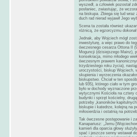
wyszedł, a człowiek pozostał zd
posłaniec, zwiastując, że wczor
na biskupa. Zbiega się lud wraz 
duch rad nierad wyjawił Jego wy
Scena ta została również ukazan
różnicą, że egzorcyzmu dokona
Jednak, aby Wojciech mógł zost
inwestyturę, a więc prawo do te
ówczesnego cesarza Ottona II (9
Moguncji (dzisiejszego Mainz), p
konsekracja, mimo młodego wieku
ówczesnym prawem kanonicznym
trzydziestego roku życia), nastą
uroczystości, biskup Wojciech, 
skupienia i wyrzeczenia okazało
biskupstwo. Chciał w ten sposó
lub 935), którego ciało w tym g
było w dochody wyznaczone przez
wytycznymi Kościoła na cztery c
budynki i sprzęt kościelny, dru
potrzeby „kanoników kapitulnych
biskupie i katedrze, kolejną na 
miłosierdzia i ostatnią na potrz
Tak ówczesne postępowanie i za
Kanapariusz: „Jemu [Wojciechowi
kamień dla oparcia głowy służył
spać i jeszcze senny wstawał do