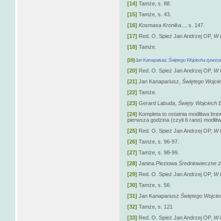
[14]
Tamże, s. 88.
[15]
Tamże, s. 43.
[16]
Kosmasa Kronika...
, s. 147.
[17]
Red. O. Spież Jan Andrzej OP,
W 
[18]
Tamże.
[19]
Jan Kanapariusz,
Świętego Wojciecha żywot p
[20]
Red. O. Spież Jan Andrzej OP,
W 
[21]
Jan Kanapariusz,
Świętego Wojcie
[22]
Tamże.
[23]
Gerard Labuda,
Święty Wojciech
B
[24]
Kompleta to ostatnia modlitwa bre
pierwsza godzina (czyli 6 rano) modlit
[25]
Red. O. Spież Jan Andrzej OP,
W 
[26]
Tamże, s. 96-97.
[27]
Tamże, s. 98-99.
[28]
Janina Pleziowa
Średniowieczne ż
[29]
Red. O. Spież Jan Andrzej OP,
W 
[30]
Tamże, s. 56.
[31]
Jan Kanapariusz
Świętego Wojcie
[32]
Tamże, s. 121
[33]
Red. O. Spież Jan Andrzej OP,
W 