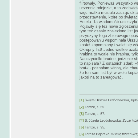
flirtowały. Ponieważ wszystko w
uczennic odejdzie, a to zachwia
więc matka musiała zacząć dział
przedstawienie, które po święt
Hotelu. Ta wiadomość ucieszyła 
Pojawiły się też nowe zgłoszeni
tym też czasie znaleziono list j
przyczyny tego zbiorowego opus
postępowaniu wspominała Urszul
został zapomniany i walał się w
Okropny list! Jedno wielkie użal
hrabina to wcale nie hrabina, ty
Nauczycielki brudne, jedzenie st
to napisała? Z ostatnich zdań: 
brat« - poznałam winną, ale cha
że ten sam list był w wielu kopi
jakoś na to zareagować.
[1]
Święta Urszula Ledóchowska,
Była
[2]
Tamże, s. 55.
[3]
Tamże, s. 57.
[4]
S. Józefa Ledóchowska,
Życie i dzi
[5]
Tamże, s. 95.
[6]
Teresa Bojarska,
W imię trzech krz