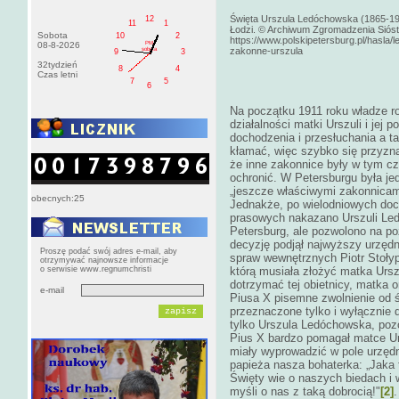
Święta Urszula Ledóchowska (1865-193
12
11
1
Łodzi. © Archiwum Zgromadzenia Sióstr 
Sobota
10
2
https://www.polskipetersburg.pl/hasla/
PM
08-8-2026
zakonne-urszula
sobota
9
3
32tydzień
8
4
Czas letni
7
5
6
Na początku 1911 roku władze ro
działalności matki Urszuli i jej
dochodzenia i przesłuchania a t
kłamać, więc szybko się przyzna
że inne zakonnice były w tym c
ochronić. W Petersburgu była jed
„jeszcze właściwymi zakonnicam
obecnych:25
Jednakże, po wielodniowych doc
prasowych nakazano Urszuli Ledó
Petersburg, ale pozwolono na poz
decyzję podjął najwyższy urzędni
Proszę podać swój adres e-mail, aby
spraw wewnętrznych Piotr Stołyp
otrzymywać najnowsze informacje
o serwisie www.regnumchristi
którą musiała złożyć matka Ursz
dotrzymać tej obietnicy, matka o
e-mail
Piusa X pisemne zwolnienie od 
przeznaczone tylko i wyłącznie d
tylko Urszula Ledóchowska, pozos
Pius X bardzo pomagał matce Urs
miały wyprowadzić w pole urzęd
papieża nasza bohaterka: „Jaka t
Święty wie o naszych biedach i
myśli o nas z taką dobrocią!"
[2]
.