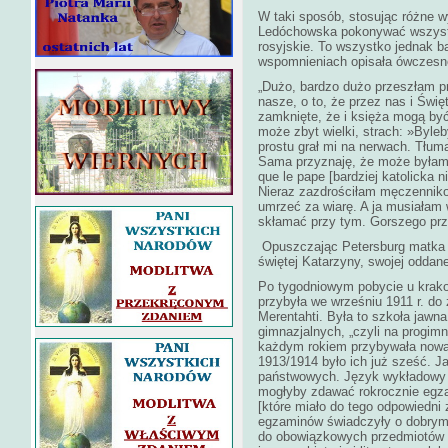
W taki sposób, stosując różne wy
Ledóchowska pokonywać wszystkie
rosyjskie. To wszystko jednak b
wspomnieniach opisała ówczesne 
„Dużo, bardzo dużo przeszłam prz
nasze, o to, że przez nas i Świę
zamknięte, że i księża mogą by
może zbyt wielki, strach: »Byle
prostu grał mi na nerwach. Tłum
Sama przyznaję, że może byłam 
que le pape [bardziej katolicka 
Nieraz zazdrościłam męczenniko
umrzeć za wiarę. A ja musiałam w
skłamać przy tym. Gorszego prz
Opuszczając Petersburg matka U
świętej Katarzyny, swojej oddanej
Po tygodniowym pobycie u krak
przybyła we wrześniu 1911 r. do
Merentahti. Była to szkoła jawn
gimnazjalnych, „czyli na progim
każdym rokiem przybywała nowa 
1913/1914 było ich już sześć. J
państwowych. Język wykładowy m
mogłyby zdawać rokrocznie egz
[które miało do tego odpowiedni
egzaminów świadczyły o dobrym 
do obowiązkowych przedmiotów d