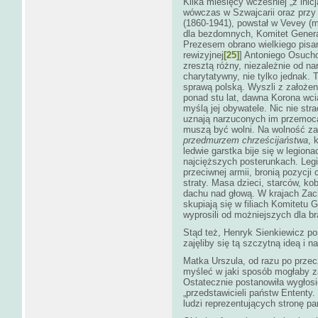
Kilka miesięcy wcześniej „z ini
wówczas w Szwajcarii oraz prz
(1860-1941), powstał w Vevey (mi
dla bezdomnych, Komitet Gener
Prezesem obrano wielkiego pisa
rewizyjnej
[25]
] Antoniego Osuch
zresztą różny, niezależnie od n
charytatywny, nie tylko jednak. T
sprawą polską. Wyszli z założeni
ponad stu lat, dawna Korona wcią
myślą jej obywatele. Nic nie str
uznają narzuconych im przemocą 
muszą być wolni. Na wolność zasł
przedmurzem chrześcijaństwa
, 
ledwie garstka bije się w legion
najcięższych posterunkach. Legi
przeciwnej armii, bronią pozycj
straty. Masa dzieci, starców, ko
dachu nad głową. W krajach Zacho
skupiają się w filiach Komitetu 
wyprosili od możniejszych dla b
Stąd też, Henryk Sienkiewicz po
zajęliby się tą szczytną ideą i n
Matka Urszula, od razu po przec
myśleć w jaki sposób mogłaby z
Ostatecznie postanowiła wygłosi
„przedstawicieli państw Ententy. 
ludzi reprezentujących stronę p