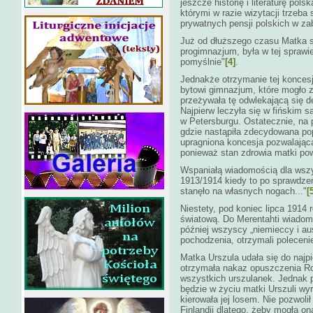
jeszcze historię i literaturę pol
którymi w razie wizytacji trzeba 
prywatnych pensji polskich w za
Już od dłuższego czasu Matka st
progimnazjum, była w tej sprawie 
pomyślnie"
[4]
.
Jednakże otrzymanie tej koncesj
bytowi gimnazjum, które mogło 
przeżywała tę odwlekającą się d
Najpierw leczyła się w fińskim s
w Petersburgu. Ostatecznie, na 
gdzie nastąpiła zdecydowana pop
upragniona koncesja pozwalając
ponieważ stan zdrowia matki pow
Wspaniałą wiadomością dla wszys
1913/1914 kiedy to po sprawdzen
stanęło na własnych nogach..."
[
Niestety, pod koniec lipca 1914
światową. Do Merentahti wiadomoś
później wszyscy „niemieccy i aus
pochodzenia, otrzymali poleceni
Matka Urszula udała się do najpi
otrzymała nakaz opuszczenia Rosj
wszystkich urszulanek. Jednak p
będzie w życiu matki Urszuli wyr
kierowała jej losem. Nie pozwolił
Finlandii dlatego, żeby mogła on