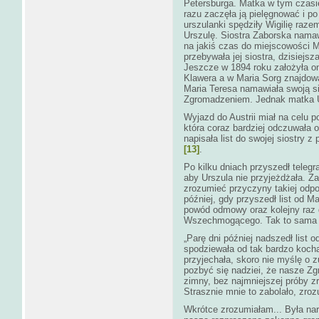
Petersburga. Matka w tym czasie
razu zaczęła ją pielęgnować i po
urszulanki spędziły Wigilię raze
Urszulę. Siostra Zaborska nama
na jakiś czas do miejscowości M
przebywała jej siostra, dzisiej
Jeszcze w 1894 roku założyła o
Klawera a w Maria Sorg znajdowa
Maria Teresa namawiała swoją si
Zgromadzeniem. Jednak matka Ur
Wyjazd do Austrii miał na celu 
która coraz bardziej odczuwała
napisała list do swojej siostry z
[13]
.
Po kilku dniach przyszedł telegr
aby Urszula nie przyjeżdżała. Z
zrozumieć przyczyny takiej odpo
później, gdy przyszedł list od M
powód odmowy oraz kolejny raz d
Wszechmogącego. Tak to sama 
„Parę dni później nadszedł list od
spodziewała od tak bardzo kochają
przyjechała, skoro nie myślę o z
pozbyć się nadziei, że nasze Zgr
zimny, bez najmniejszej próby 
Strasznie mnie to zabolało, zroz
Wkrótce zrozumiałam... Była na