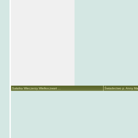
Sałatka Wieczerzy Wielkoczwart ...
Świadectwo p. Anny Mari