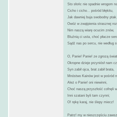
Sto słońc nie spadnie wrogom n
Cicho i cicho... pośród błękitu,
Jak dawniej buja swobodny ptak
Owóż w zwątpienia strasznej roz
Nim naszą wiarę ocucim znów,
Bluźnią ci usta, choć płacze ser
Sądź nas po sercu, nie według s
O, Panie! Panie! ze zgrozą świa
Okropne dzieje przyniósł nam cz
Syn zabił ojca, brat zabił brata,
Mnóstwo Kainów jest w pośród n
Ależ o Panie! oni niewinni,
Choć naszą przyszłość cofnęli 
Inni szatani byli tam czynni;
O! rękę karaj, nie ślepy miecz!
Patrz! my w nieszczęściu zawsz