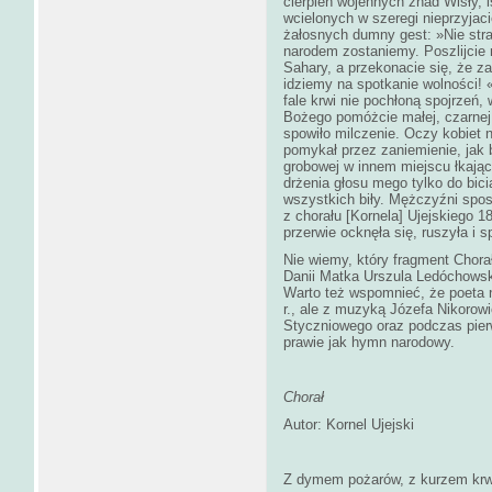
cierpień wojennych znad Wisły, 
wcielonych w szeregi nieprzyjaci
żałosnych dumny gest: »Nie stra
narodem zostaniemy. Poszlijcie
Sahary, a przekonacie się, że z
idziemy na spotkanie wolności! 
fale krwi nie pochłoną spojrzeń
Bożego pomóżcie małej, czarnej 
spowiło milczenie. Oczy kobiet n
pomykał przez zaniemienie, jak b
grobowej w innem miejscu łkają
drżenia głosu mego tylko do bici
wszystkich biły. Mężczyźni sposę
z chorału [Kornela] Ujejskiego 1
przerwie ocknęła się, ruszyła i 
Nie wiemy, który fragment Chora
Danii Matka Urszula Ledóchowsk
Warto też wspomnieć, że poeta na
r., ale z muzyką Józefa Nikorow
Styczniowego oraz podczas pierw
prawie jak hymn narodowy.
Chorał
Autor: Kornel Ujejski
Z dymem pożarów, z kurzem krwi 