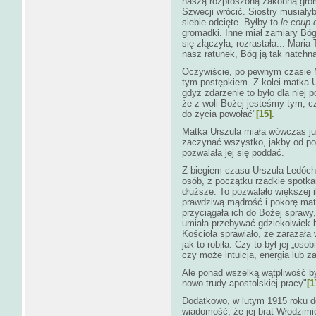
naszą rozproszoną zakonną gro
Szwecji wrócić. Siostry musiały
siebie odcięte. Byłby to
le coup 
gromadki. Inne miał zamiary Bóg
się złączyła, rozrastała... Maria
nasz ratunek, Bóg ją tak natchną
Oczywiście, po pewnym czasie M
tym postępkiem. Z kolei matka U
gdyż zdarzenie to było dla niej
że z woli Bożej jesteśmy tym, 
do życia powołać"
[15]
.
Matka Urszula miała wówczas już
zaczynać wszystko, jakby od poc
pozwalała jej się poddać.
Z biegiem czasu Urszula Ledóc
osób, z początku rzadkie spotka
dłuższe. To pozwalało większej 
prawdziwą mądrość i pokorę matk
przyciągała ich do Bożej sprawy,
umiała przebywać gdziekolwiek b
Kościoła sprawiało, że zarażał
jak to robiła. Czy to był jej „oso
czy może intuicja, energia lub z
Ale ponad wszelką wątpliwość by
nowo trudy apostolskiej pracy"
[1
Dodatkowo, w lutym 1915 roku d
wiadomość, że jej brat Włodzimi