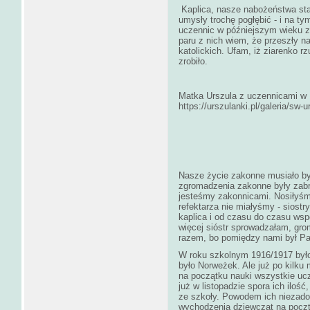
Kaplica, nasze nabożeństwa stał
umysły trochę pogłębić - i na ty
uczennic w późniejszym wieku za
paru z nich wiem, że przeszły n
katolickich. Ufam, iż ziarenko 
zrobiło.
Matka Urszula z uczennicami w Dj
https://urszulanki.pl/galeria/sw
Nasze życie zakonne musiało by
zgromadzenia zakonne były zabr
jesteśmy zakonnicami. Nosiłyśmy
refektarza nie miałyśmy - siostr
kaplica i od czasu do czasu wsp
więcej sióstr sprowadzałam, gro
razem, bo pomiędzy nami był P
W roku szkolnym 1916/1917 było 
było Norweżek. Ale już po kilku
na początku nauki wszystkie ucz
już w listopadzie spora ich ilo
ze szkoły. Powodem ich niezado
wychodzenia dziewcząt na pocztę