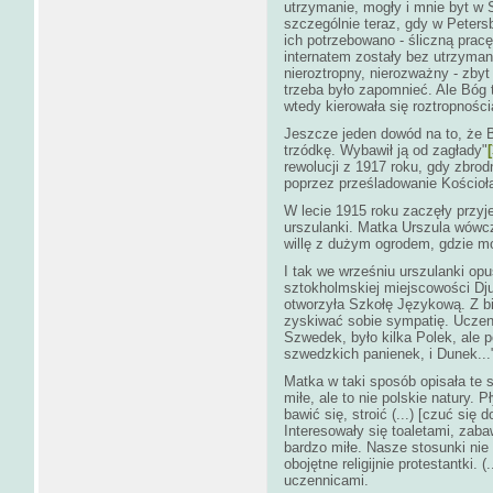
utrzymanie, mogły i mnie byt w 
szczególnie teraz, gdy w Peters
ich potrzebowano - śliczną pracę
internatem zostały bez utrzymania
nieroztropny, nierozważny - zby
trzeba było zapomnieć. Ale Bóg 
wtedy kierowała się roztropności
Jeszcze jeden dowód na to, że 
trzódkę. Wybawił ją od zagłady"
rewolucji z 1917 roku, gdy zbro
poprzez prześladowanie Kościoła
W lecie 1915 roku zaczęły przyj
urszulanki. Matka Urszula wówcz
willę z dużym ogrodem, gdzie mo
I tak we wrześniu urszulanki opuś
sztokholmskiej miejscowości Dju
otworzyła Szkołę Językową. Z 
zyskiwać sobie sympatię. Uczenn
Szwedek, było kilka Polek, ale p
szwedzkich panienek, i Dunek...
Matka w taki sposób opisała te
miłe, ale to nie polskie natury. P
bawić się, stroić (...) [czuć się
Interesowały się toaletami, zab
bardzo miłe. Nasze stosunki nie r
obojętne religijnie protestantki. 
uczennicami.