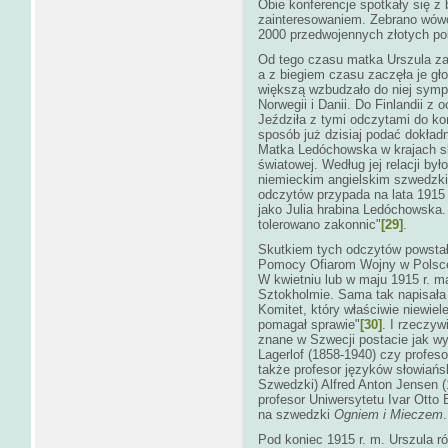
Obie konferencje spotkały się z
zainteresowaniem. Zebrano wówc
2000 przedwojennych złotych po
Od tego czasu matka Urszula zac
a z biegiem czasu zaczęła je gł
większą wzbudzało do niej sympa
Norwegii i Danii. Do Finlandii z
Jeździła z tymi odczytami do koń
sposób już dzisiaj podać dokładne
Matka Ledóchowska w krajach s
światowej. Według jej relacji by
niemieckim angielskim szwedzk
odczytów przypada na lata 1915 
jako Julia hrabina Ledóchowska. 
tolerowano zakonnic"
[29]
.
Skutkiem tych odczytów powstały
Pomocy Ofiarom Wojny w Polsce, 
W kwietniu lub w maju 1915 r. m
Sztokholmie. Sama tak napisała o
Komitet, który właściwie niewie
pomagał sprawie"
[30]
. I rzeczyw
znane w Szwecji postacie jak wy
Lagerlof (1858-1940) czy profeso
także profesor języków słowiańs
Szwedzki) Alfred Anton Jensen (
profesor Uniwersytetu Ivar Otto 
na szwedzki
Ogniem i Mieczem
.
Pod koniec 1915 r. m. Urszula r