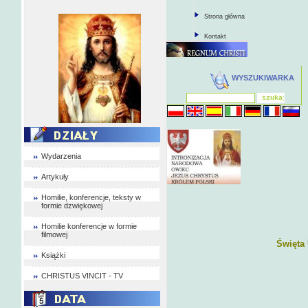
Strona główna
Kontakt
WYSZUKIWARKA
Wydarzenia
Artykuły
Homilie, konferencje, teksty w
formie dzwiękowej
Homilie konferencje w formie
filmowej
Święta
Książki
CHRISTUS VINCIT - TV