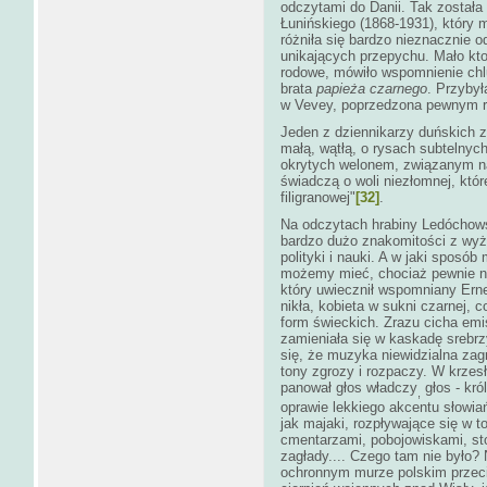
odczytami do Danii. Tak została 
Łunińskiego (1868-1931), który 
różniła się bardzo nieznacznie 
unikających przepychu. Mało kto
rodowe, mówiło wspomnienie chlu
brata
papieża czarnego
. Przybył
w Vevey, poprzedzona pewnym r
Jeden z dziennikarzy duńskich z 
małą, wątłą, o rysach subtelnyc
okrytych welonem, związanym na
świadczą o woli niezłomnej, które
filigranowej"
[32]
.
Na odczytach hrabiny Ledóchowsk
bardzo dużo znakomitości z wyż
polityki i nauki. A w jaki sposó
możemy mieć, chociaż pewnie nik
który uwiecznił wspomniany Erne
nikła, kobieta w sukni czarnej,
form świeckich. Zrazu cicha emi
zamieniała się w kaskadę srebrz
się, że muzyka niewidzialna zag
tony zgrozy i rozpaczy. W krzes
panował głos władczy
głos - kró
,
oprawie lekkiego akcentu słowia
jak majaki, rozpływające się w 
cmentarzami, pobojowiskami, sto
zagłady.... Czego tam nie było?
ochronnym murze polskim przec