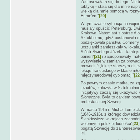
Zastosowałam się do tego. Nie t
taktykę - stała się dla mnie nap
wielką dla mnie pomocą w różnyc
Esme'em"
[20]
.
W tym czasie sytuacja na wojnie 
musiały opuścić Petersburg. Dw
Krakowa. Natomiast siostrze Aloj
Sztokholmu, gdyż postanowiła m
podziękowała państwu Cormerry 
urszulanki zamieszkały w lokalu
Sióstr Świętego Józefa. Tamtejsz
panien"
[21]
i zaproponowały matce
wyżywienie w zamian za prowadz
prowadzić „lekcje starszym dzie
lekcje francuskiego w klasie mło
międzynarodowej dyplomacji"
[22
Po pewnym czasie matka, za zgo
jezuitów, założyła w Sztokholmi
inicjatywy zaczął się ukazywać 
Słoneczne
. Była to całkiem pow
protestanckiej Szwecji.
W marcu 1915 r. Michał Łempicki
(1846-1916), z którego dowiedzi
Sienkiewicza w krajach zachodni
wojennych polskiej ludności"
[23]
bogatą Szwecję do zainteresowa
jej.