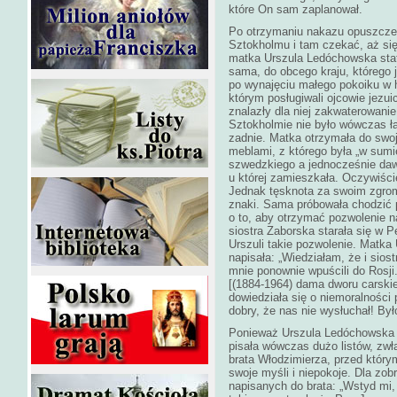
które On sam zaplanował.
Po otrzymaniu nakazu opuszczen
Sztokholmu i tam czekać, aż si
matka Urszula Ledóchowska stat
sama, do obcego kraju, którego j
po wynajęciu małego pokoiku w ho
którym posługiwali ojcowie jezuic
znalazły dla niej zakwaterowanie
Sztokholmie nie było wówczas łat
zadnie. Matka otrzymała do swo
meblami, z którego była „w sumi
szwedzkiego a jednocześnie daw
u której zamieszkała. Oczywiści
Jednak tęsknota za swoim zgrom
znaki. Sama próbowała chodzić 
o to, aby otrzymać pozwolenie na
siostra Zaborska starała się w 
Urszuli takie pozwolenie. Matka
napisała: „Wiedziałam, że i sios
mnie ponownie wpuścili do Rosji
[(1884-1964) dama dworu carskie
dowiedziała się o niemoralności 
dobry, że nas nie wysłuchał! By
Ponieważ Urszula Ledóchowska 
pisała wówczas dużo listów, zwł
brata Włodzimierza, przed który
swoje myśli i niepokoje. Dla zob
napisanych do brata: „Wstyd mi, 