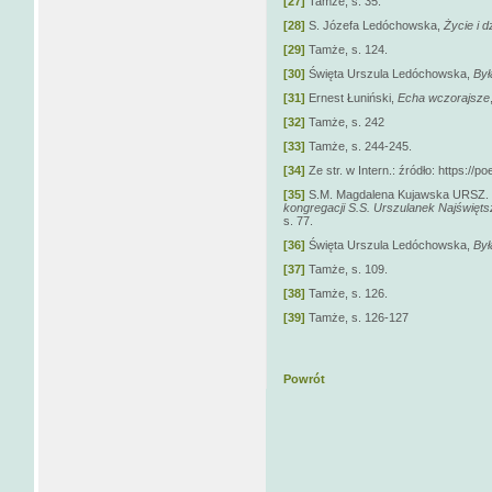
[27]
Tamże, s. 35.
[28]
S. Józefa Ledóchowska,
Życie i dz
[29]
Tamże, s. 124.
[30]
Święta Urszula Ledóchowska,
Był
[31]
Ernest Łuniński,
Echa wczorajsze
[32]
Tamże, s. 242
[33]
Tamże, s. 244-245.
[34]
Ze str. w Intern.: źródło: https://
[35]
S.M. Magdalena Kujawska URSZ. S
kongregacji S.S. Urszulanek Najświę
s. 77.
[36]
Święta Urszula Ledóchowska,
Był
[37]
Tamże, s. 109.
[38]
Tamże, s. 126.
[39]
Tamże, s. 126-127
Powrót