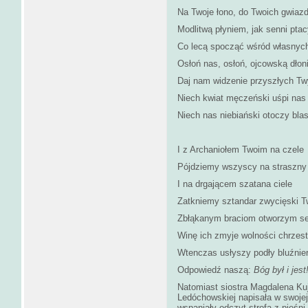
Na Twoje łono, do Twoich gwiaz
Modlitwą płyniem, jak senni ptac
Co lecą spocząć wśród własnyc
Osłoń nas, osłoń, ojcowską dłon
Daj nam widzenie przyszłych Tw
Niech kwiat męczeński uśpi nas
Niech nas niebiański otoczy bla
I z Archaniołem Twoim na czele
Pójdziemy wszyscy na straszny 
I na drgającem szatana ciele
Zatkniemy sztandar zwycięski T
Zbłąkanym braciom otworzym se
Winę ich zmyje wolności chrzest
Wtenczas usłyszy podły bluźnie
Odpowiedź naszą:
Bóg był i jest
Natomiast siostra Magdalena Kuj
Ledóchowskiej napisała w swoje
wspaniały odczyt strofą z pieśn