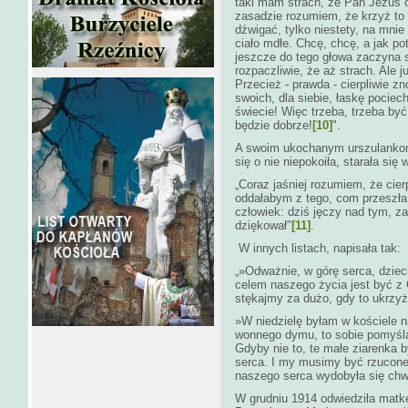
taki mam strach, że Pan Jezus o
zasadzie rozumiem, że krzyż to ł
dźwigać, tylko niestety, na mnie
ciało mdłe. Chcę, chcę, a jak 
jeszcze do tego głowa zaczyna si
rozpaczliwie, że aż strach. Ale 
Przecież - prawda - cierpliwie 
swoich, dla siebie, łaskę pociech
świecie! Więc trzeba, trzeba być
będzie dobrze!
[10]
".
A swoim ukochanym urszulankom 
się o nie niepokoiła, starała si
„Coraz jaśniej rozumiem, że cier
oddałabym z tego, com przeszła 
człowiek: dziś jęczy nad tym, z
dziękował"
[11]
.
W innych listach, napisała tak:
„»Odważnie, w górę serca, dziec
celem naszego życia jest być z 
stękajmy za dużo, gdy to ukrzy
»W niedzielę byłam w kościele 
wonnego dymu, to sobie pomyśla
Gdyby nie to, te małe ziarenka 
serca. I my musimy być rzucone 
naszego serca wydobyła się chw
W grudniu 1914 odwiedziła matk