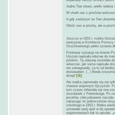
Jedno Twe słowo, wielki niebios
W chwili nas z prochów wskrzesi
A gdy zasłużym na Twe ukaranie
Obróć nas w prochy, ale w prochy
Jeszcze w 1915 r. matka Urszul
rewizyjnej w Komitecie Pomocy 
Osuchowskiego pełen uznania dla
Ponieważ sytuacja na terenie Po
Urszula napisała odezwę do ma
polskim. Tę odezwę rozesłała d
wówczas, jak sama napisała dzi
nie zareagowały, za to od biedn
dostawałam. (...) Bieda zrozumia
dzieje"
[36]
.
Ale matka zajmowała się nie ty
chaosie wojennym Ojczyźnie. Pa
tym czasie skłaniała się ona co
urszulanek z Petersburga. Po zas
jezuitów, zdecydowanie zaczęła 
nakazując im jednocześnie rezyg
szkolnego w 1915 r. Matka wiedzi
uznawała swój upór w tej sprawi
wspomnieniach tak to opisała: „s