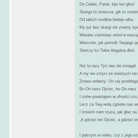
Do Ciebie, Panie, bije ten głos!
Skarga to straszna, jęk to ostatn
Od takich modłów bieleje włos.
My już bez skargi nie znamy śp
Wieniec cierniowy wrósł w naszą
Wiecznie, jak pomnik Twojego g
Sterczy ku Tobie błagalna dłoń.
Ileż to razy Tyś nas nie smagał,
A my nie zmyci ze świeżych ran
Znowu wołamy: On się przebłaga
Bo On nasz Ojciec, bo On nasz
I znów powstajem w ufności szcz
Lecz za Twą wolą zgniata nas w
I śmiech nam rzuca, jak głaz na 
„A gdzież ten Ojciec, a gdzież t
I patrzym w niebo, czy z jego sz