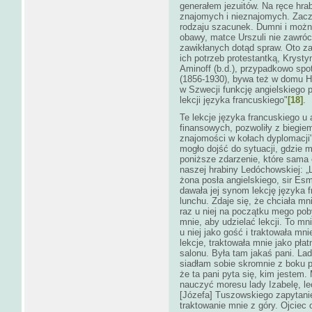
generałem jezuitów. Na ręce hra
znajomych i nieznajomych. Zacz
rodzaju szacunek. Dumni i możni
obawy, matce Urszuli nie zawróci
zawikłanych dotąd spraw. Oto za
ich potrzeb protestantką, Krystyn
Aminoff (b.d.), przypadkowo sp
(1856-1930), bywa też w domu H
w Szwecji funkcję angielskiego
lekcji języka francuskiego"
[18]
.
Te lekcje języka francuskiego u
finansowych, pozwoliły z biegie
znajomości w kołach dyplomacji
mogło dojść do sytuacji, gdzie 
poniższe zdarzenie, które sama 
naszej hrabiny Ledóchowskiej: „L
żona posła angielskiego, sir Es
dawała jej synom lekcję języka 
lunchu. Zdaje się, że chciała m
raz u niej na początku mego pob
mnie, aby udzielać lekcji. To 
u niej jako gość i traktowała mn
lekcje, traktowała mnie jako pła
salonu. Była tam jakaś pani. Lad
siadłam sobie skromnie z boku p
że ta pani pyta się, kim jestem.
nauczyć moresu lady Izabelę, le
[Józefa] Tuszowskiego zapytanie
traktowanie mnie z góry. Ojciec 