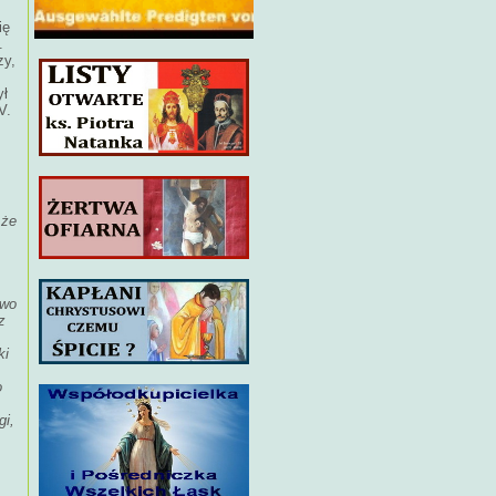
ię
.
zy,
ył
V.
 że
dwo
z
ki
o
gi,