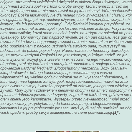
odjąłem, otrzymałem uwielbienie i świętość w obliczu Boga i świętych, wstań
atychmiast zdrów zupełnie z łoża choroby swojej, którą cierpisz: strzeż się
akże, abyś się na potem nie sprzeciwiał mojej kanonizacyi, którą postanowiła
dokończyć Boska łaskawość, nie dla mojego tylko wywyższenia i chwały, któr
ja w oglądaniu Boga już najzupełniej używam, lecz dla szczęścia
wszystkich
iernych, dla ich pociechy i poprawy". Gdy Reginald kardynał przyobiecał, że
wszystko, co mu nakazano, spełni posłusznie, widzenie zniknęło. Przyzwaws
zaraz domowników, kazał sobie osiodłać konia, na którym by pojechał do pała
apieskiego. Domownicy zaś najprzód myśleli, że ich pan oszalał; lecz gdy o
owstał z łóżka bez obcej pomocy i wsiadł na konia, sami także wielkiem zdję
będąc podziwieniem z nagłego uzdrowienia swojego pana, towarzyszyli mu
uradowani aż do pałacu papieskiego. Papież nareszcie Innocenty dowiadując
ię, że przybył kardynał Reginald i że jest zdrowym, o którym sądził, że już
ducha wyzionął, przyjął go z weselem i winszował mu jego wyzdrowienia. Gdy
aś potem pytał się kardynała o porządku i sposobie tak nagłego uzdrowienia,
odpowiedział kardynał Reginald: „Błogosławiony męczennik Boży Stanisław
biskup krakowski, którego kanonizacyi sprzeciwiałem się u waszej
wiątobliwości, tej właśnie godziny pokazał się mi w jasności niezmiernej, a
skarciwszy mnie łagodnie za występek mojej niewiadomości, nawet na znak
ajoczywistszy swojej świętości przywrócił mi zdrowie, jakiego sam widzisz, i
używam, który byłem człowiekiem niedawno chorym i na śmierć osądzonym; i
dpłacił mi dobrodziejstwem za krzywdę; zagroził mi także karą, gdybym się 
potem opierał jego kanonizacyi. Występek przeto niewiadomości mojej przed
tobą wyznawszy, przychylam się do kanonizacyi męża błogosławionego
tanisława i o jej przyśpieszenie prosząc, abyś jej dłużej nie odwlekał, do nóg
twoich upadam, prośbę swoją upadnięciem na ziemi poświadczając
[1]
".