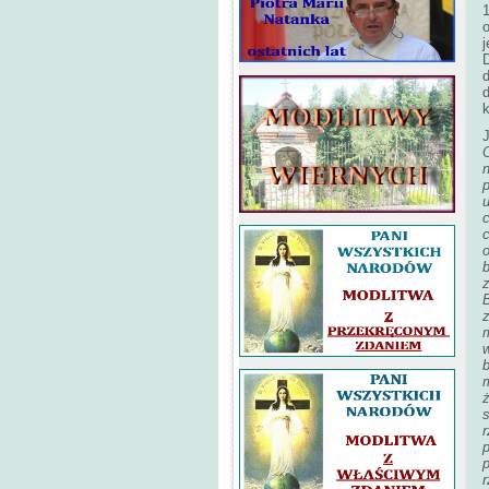
o
j
d
k
J
O
n
c
c
b
m
r