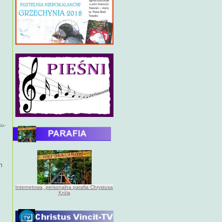
ku-
m
Internetowa, personalna parafia Chrystusa
Króla