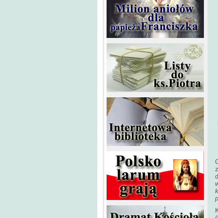
G
w
p
ś