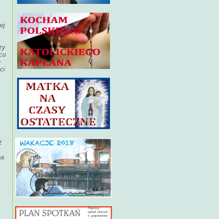
ej
zy
cu
n
ci
ż
na