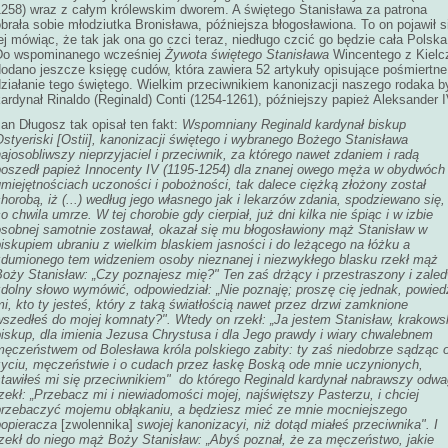
1258) wraz z całym królewskim dworem. A świętego Stanisława za patrona
brała sobie młodziutka Bronisława, późniejsza błogosławiona. To on pojawił s
ej mówiąc, że tak jak ona go czci teraz, niedługo czcić go będzie cała Polska
Do wspominanego wcześniej
Żywota świętego Stanisława
Wincentego z Kielc
dodano jeszcze księgę cudów, która zawiera 52 artykuły opisujące pośmiertne
ziałanie tego świętego. Wielkim przeciwnikiem kanonizacji naszego rodaka b
ardynał Rinaldo (Reginald) Conti (1254-1261), późniejszy papież Aleksander I
an Długosz tak opisał ten fakt:
Wspomniany Reginald kardynał biskup
styeriski [Ostii], kanonizacji świętego i wybranego Bożego Stanisława
ajosobliwszy nieprzyjaciel i przeciwnik, za którego nawet zdaniem i radą
poszedł papież Innocenty IV (1195-1254) dla znanej owego męża w obydwóch
umiejętnościach uczoności i pobożności, tak dalece ciężką
złożony został
horobą, iż (...) według jego własnego jak i lekarzów zdania, spodziewano się,
o chwila umrze. W tej chorobie gdy cierpiał, już dni kilka nie śpiąc i w izbie
osobnej samotnie zostawał, okazał się mu błogosławiony mąż Stanisław w
iskupiem ubraniu z wielkim blaskiem jasności i do leżącego na łóżku a
zdumionego tem widzeniem osoby nieznanej i niezwykłego blasku rzekł mąż
Boży Stanisław: „Czy poznajesz mię?" Ten zaś drżący i przestraszony i zale
zdolny słowo wymówić, odpowiedział: „Nie poznaję; proszę cię jednak, powied
i, kto ty jesteś, który z taką światłością nawet przez drzwi zamknione
wszedłeś do mojej komnaty?". Wtedy on rzekł: „Ja jestem Stanisław, krakows
biskup, dla imienia Jezusa Chrystusa i dla Jego prawdy i wiary chwalebnem
męczeństwem od Bolesława króla polskiego zabity: ty zaś niedobrze sądząc 
życiu, męczeństwie i o cudach przez łaskę Boską ode mnie uczynionych,
stawiłeś mi się przeciwnikiem" do którego Reginald kardynał nabrawszy odwa
zekł: „Przebacz mi i niewiadomości mojej, najświętszy Pasterzu, i chciej
przebaczyć mojemu obłąkaniu, a będziesz mieć ze mnie mocniejszego
popieracza
[zwolennika]
swojej kanonizacyi, niż dotąd miałeś przeciwnika". I
rzekł do niego mąż Boży Stanisław: „Abyś poznał, że za męczeństwo, jakie