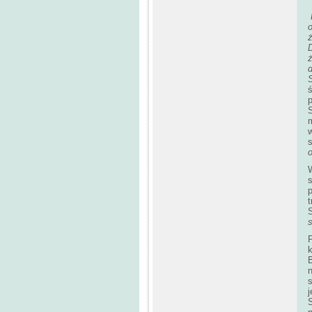
d
ś
s
p
t
S
s
P
s
j
S