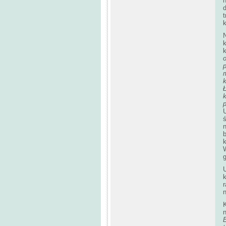
n
d
k
k
o
p
m
Ł
k
p
ś
b
k
k
n
n