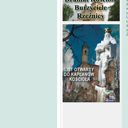
u
U
c
z
h