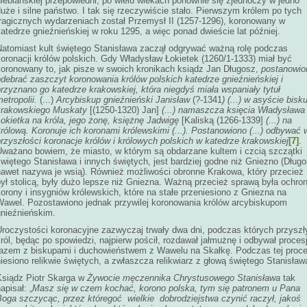
iebiańskiej przepowiedni, po wielu wiekach ponownie się zjednoczy w jedno
uże i silne państwo. I tak się rzeczywiście stało. Pierwszym królem po tych
tragicznych wydarzeniach został Przemysł II (1257-1296), koronowany w
atedrze gnieźnieńskiej w roku 1295, a więc ponad dwieście lat później.
Natomiast kult świętego Stanisława zaczął odgrywać ważną rolę podczas
oronacji królów polskich. Gdy Władysław Łokietek (1260/1-1333) miał być
koronowany to, jak pisze w swoich kronikach ksiądz Jan Długosz,
postanowio
debrać zaszczyt koronowania królów polskich katedrze gnieźnieńskiej i
rzyznano go katedrze krakowskiej, która niegdyś miała wspaniały tytuł
etropolii.
(...)
Arcybiskup gnieźnieński Janisław
(?-1341
) (...) w asyście bisk
krakowskiego Muskaty
[(1250-1320) Jan]
(...) namaszcza księcia Władysława
okietka na króla, jego żonę, księżnę Jadwigę
[Kaliską (1266-1339]
(...) na
rólową. Koronuje ich koronami królewskimi (...). Postanowiono (...) odbywać 
rzyszłości koronacje królów i królowych polskich w katedrze krakowskiej
[7]
.
Uważano bowiem, że miasto, w którym są obdarzane kultem i czcią szczątki
więtego Stanisława i innych świętych, jest bardziej godne niż Gniezno (Dług
nawet nazywa je wsią). Również możliwości obronne Krakowa, który przecież
ył stolicą, były dużo lepsze niż Gniezna. Ważną przecież sprawą była ochro
orony i insygniów królewskich, które na stałe przeniesiono z Gniezna na
Wawel. Pozostawiono jednak przywilej koronowania królów arcybiskupom
gnieźnieńskim.
Uroczystości koronacyjne zazwyczaj trwały dwa dni, podczas których przyszł
ról, będąc po spowiedzi, najpierw pościł, rozdawał jałmużnę i odbywał proces
razem z biskupami i duchowieństwem z Wawelu na Skałkę. Podczas tej proce
iesiono relikwie świętych, a zwłaszcza relikwiarz z głową świętego Stanisław
Ksiądz Piotr Skarga w
Żywocie męczennika Chrystusowego Stanisława
tak
apisał: „
Masz się w czem kochać, korono polska, tym się patronem u Pana
Boga szczycąc, przez któregoć wielkie dobrodziejstwa czynić raczył, jakoś