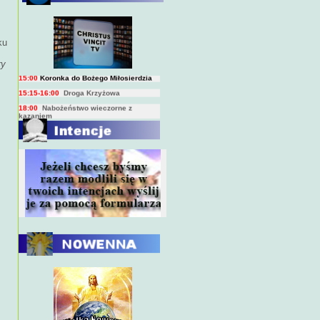
BIEŻĄCY PROGRAM TRANSMISJI
BEZPOŚREDNICH
(na żywo)
7:00
Msza święta
ku
15:00
Koronka do Bożego Miłosierdzia
ry
15:15-16:00
Droga Krzyżowa
18:00
Nabożeństwo wieczorne z
kazaniem
10:00
Niedzielna Msza święta w miarę
możliwości ks. Piotra