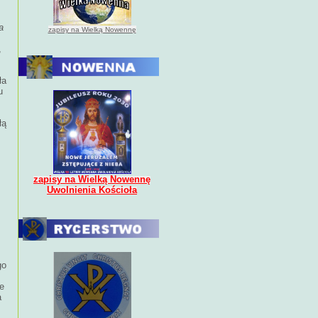
a
zapisy na Wielką Nowennę
,
ła
u
łą
zapisy na Wielką Nowennę
Uwolnienia Kościoła
go
łe
a