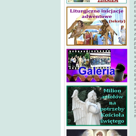
p
n
t
w
p
p
s
z
ś
n
o
S