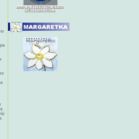
zapisy do RYCERSTWA JEZUSA
CHRYSTUSA KRÓLA
no
upa
w
osz
na
y
ję
sji
a.