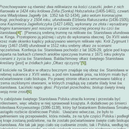
Przechowywane są również dwa relikwiarze na kości czaszki, jeden z nich
ofiarowała w 1424 roku królowa Zofia (Sonka) Holszańska
(1405-1461)
, czwart
żona Władysława Jagiełły
(ok. 1352 lub 62-1434)
, jako wotum koronacyjne.
Drugi, pochodzący z 1504 roku, ufundowała Elżbieta Rakuszanka
(1436-1505)
żona Kazimierza Jagiellończyka
(1427-1492),
wykonany ze złota i wysadzany
rogimi kamieniami jest noszony w czasie corocznej procesji ku czci św.
Stanisława
[4]
". [Pierwszą srebrną trumnę na relikwie św. Stanisława ufundowa
w. Kinga. Przetopiono ją później i użyto do wykonania obecnej. Do XVII wiek
przez małe okienko kaplicy pokazywano wiernym relikwie ręki. Król Zygmunt I
Stary (1467-1548) ufundował w 1512 roku srebrny ołtarz ze scenami
męczeństwa. Konfesja św. Stanisława pochodzi z lat 1626-29, gdzie pod kopu
wsparta na barkach czterech aniołów spoczywa trumna z 1671 roku pokryta
scenami z życia św. Stanisława. Baldachimowy ołtarz świętego Stanisława
określany
[jest]
w źródłach jako
„Ołtarz ojczyzny"
[5]
].
W kościele na Skałce w ołtarzu bocznym znajduje się obraz św. Stanisława w
rebrnej sukience z XVII wieku, a pod nim kawałek pnia, na którym miało być
oćwiartowane ciało biskupa. Po prawej stronie ołtarza wmurowano tablicę z
rzema oszklonymi otworami, w których znajdują się zatarte ślady krwi św.
tanisława. Łaciński napis głosi:
Przystań przechodniu, biskup święty krwią
woją mnie zrosił
[6]
.
o zabójstwie świętego Stanisława Polska utraciła koronę i przestała być
królestwem, więc władzę w niej sprawowali książęta. A dodatkowo po śmierci
Bolesława Krzywoustego (1086-1138), który był bratankiem Bolesława Śmiałe
nastąpiło rozbicie dzielnicowe Polski. Uważano wówczas, że było to
pełnieniem się przepowiedni, która mówiła, że na tyle części Polska i podleg
ej kraje zostaną podzielone, na ile zostało poćwiartowane święte ciało biskup
tanisława. Ale tak jak jego ciało się cudownie zrosło, tak i Polska, według tej