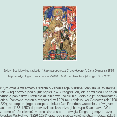
Święty Stanisław ilustracja do
"Vitae episcoporum Cracoviensum",
Jana Długosza 1535 r.
http://martyrologium.blogspot.com/2010_05_08_archive.html (dostęp: 16.12.2024)
W tym czasie wszczęto starania o kanonizację biskupa Stanisława. Wstępne
roki w tej sprawie podjął już papież św. Grzegorz VII, ale ze względu na trud
ytuację papiestwa i rozbicie dzielnicowe Polski nie udało się jej doprowadzić
końca. Ponowne starania rozpoczął w 1229 roku biskup Iwo Odrowąż (ok.1160
1229), ale dopiero jego następca, biskup Jan Prandota wspólnie ze świętym
Jackiem (1183-1257) doprowadzili do kanonizacji biskupa Stanisława. Warto
spomnieć, że również mocno starali się o to święta Kinga, jej mąż książę
Bolesław Wstydliwy (1226-1279) oraz jego matka księżna Grzymisława (1189-