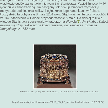
świadkowie cudów za wstawiennictwem św. Stanisława. Papież Innocenty IV
wydał bullę kanonizacyjną. Na następny rok biskup Prandota wyznaczył
roczystość podniesienia relikwii i ogłoszenie jego kanonizacji w Polsce.
roczystość ta odbyła się 8 maja 1254 roku. Stąd właśnie liturgiczny obchód 
zci św. Stanisława w Polsce przypada właśnie 8 maja. Do dzisiaj relikwie
świętego Stanisława spoczywają w katedrze na Wawelu
[3]
. „
W skarbcu Kated
najduje się złoty relikwiarz na kości ramienia, dar kanclerza Tomasza
Zamoyskiego z 1632 roku.
Relikwiarz na głowę św. Stanisława, ok. 1504 r. Dar Elżbiety Rakuszanki
ttp://martyrologium.blogspot.com/2010_05_08_archive.html (dostęp: 16.12.2024)