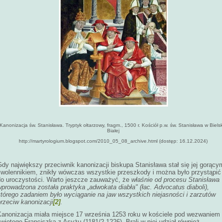
Kanonizacja św. Stanisława. Tryptyk ołtarzowy, fragm., 1500 r. Kościół p.w. św. Stanisława w Biels
Białej
http://martyrologium.blogspot.com/2010_05_08_archive.html (dostęp: 16.12.2024)
dy największy przeciwnik kanonizacji biskupa Stanisława stał się jej gorący
zwolennikiem, znikły wówczas wszystkie przeszkody i można było przystąpić
do uroczystości. Warto jeszcze zauważyć, że
właśnie od procesu Stanisława
prowadzona została praktyka „adwokata diabła" (łac. Advocatus diaboli),
którego zadaniem było wyciąganie na jaw wszystkich niejasności i zarzutów
rzeciw kanonizacji
[2]
.
Kanonizacja miała miejsce 17 września 1253 roku w kościele pod wezwaniem
więtego Franciszka z Asyżu (1181/2-1226). Brali w niej udział również