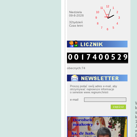
12
11
1
Niedziela
10
2
PM
09-8-2026
niedziela
9
3
32tydzień
8
4
Czas letni
7
5
6
obecnych:74
Proszę podać swój adres e-mail, aby
otrzymywać najnowsze informacje
o serwisie www.regnumchristi
e-mail
k
s
w