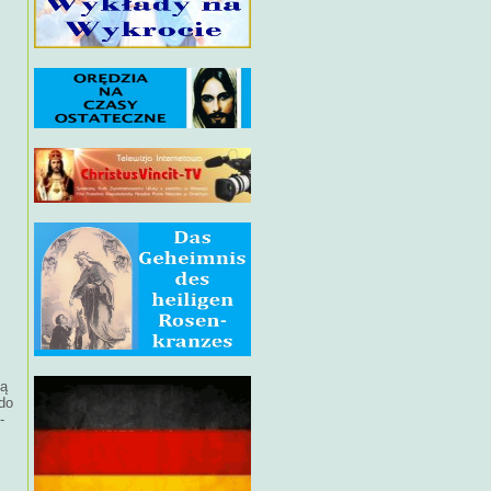
ną
 do
-