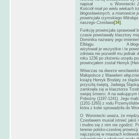
napisał o. Woroniecki:
Z
Kościół miał po wielu wiekach t
błogosławionych, a mianowicie 
prowincjała rzymskiego Mikołaja P
naszego Czesława
[34]
.
Funkcję prowincjała sprawował b
czasie powstawały klasztory mię
Dominika nazwany jego imieniem
Elblągu. A błogosławiony 
wizytował je wszystkie i te powsta
zdrowia nie pozwolił mu jednak 
roku 1236 po złożeniu urzędu po
prowincjałem został Henryk [Hein
Wówczas na dworze wrocławskim,
Małopolsce z Wawelem włącznie o
książę Henryk Brodaty ze śląskie
przyszłą świętą, Jadwigą Śląsk
zamknęła się w klasztorze Trzeb
swojej śmierci. A na wakującym 
Pobożny (1197-1241). Jego małż
(1201-1265) z rodu Przemyślidów
która z kolei sprowadziła do Wr
O. Woroniecki uważa, że międz
Czesławem musiał istnieć jakiś
i trudno się z nim nie zgodzić. 
terenie polsko-czeskiej prowincj
najczęściej w miastach królews
zakonnikami a władcami miały d