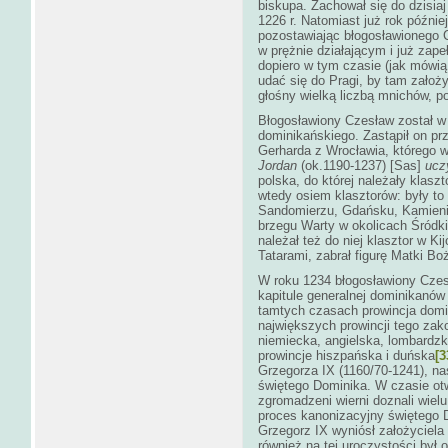
biskupa. Zachował się do dzisia
1226 r. Natomiast już rok późnie
pozostawiając błogosławionego 
w prężnie działającym i już zap
dopiero w tym czasie (jak mówią 
udać się do Pragi, by tam założy
głośny wielką liczbą mnichów, p
Błogosławiony Czesław został w
dominikańskiego. Zastąpił on prz
Gerharda z Wrocławia, którego 
Jordan
(ok.1190-1237) [Sas]
uczy
polska, do której należały klaszt
wtedy osiem klasztorów: były to
Sandomierzu, Gdańsku, Kamieni
brzegu Warty w okolicach Śródki)
należał też do niej klasztor w K
Tatarami, zabrał figurę Matki Boż
W roku 1234 błogosławiony Czesła
kapitule generalnej dominikanów
tamtych czasach prowincja domi
największych prowincji tego zak
niemiecka, angielska, lombardzk
prowincje hiszpańska i duńska
[3
Grzegorza IX (1160/70-1241), nas
świętego Dominika. W czasie ot
zgromadzeni wierni doznali wiel
proces kanonizacyjny świętego D
Grzegorz IX wyniósł zało
również na tej uroczystości był