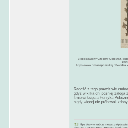
Błogosławiony Czesław Odrowąż, dru
zbio
https://www.historiaposzukaj.pl/wiedz
Radość z tego prawdziwie cudown
gdyż w kilka dni później załoga 
śmierci księcia Henryka Pobożne
nigdy więcej nie próbowali zdob
[1]
https://www.vaticannews.va/pl/swia
pierwsza-przyczyna-zgonow.html (dostę