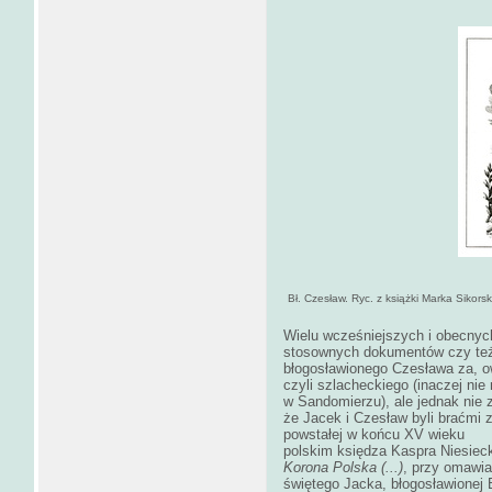
Bł. Czesław. Ryc. z książki Marka Sikors
Wielu wcześniejszych i obecnych
stosownych dokumentów czy te
błogosławionego Czesława za, 
czyli szlacheckiego (inaczej ni
w Sandomierzu), ale jednak nie
że Jacek i Czesław byli braćmi
powstałej w końcu XV wieku u
polskim księdza Kaspra Niesiec
Korona Polska (...)
, przy omawi
świętego Jacka, błogosławionej