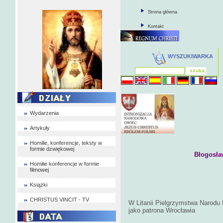
Strona główna
Kontakt
WYSZUKIWARKA
Wydarzenia
Artykuły
Homilie, konferencje, teksty w
formie dzwiękowej
Błogosła
Homilie konferencje w formie
filmowej
Książki
CHRISTUS VINCIT - TV
W Litanii Pielgrzymstwa Narod
jako patrona Wrocławia