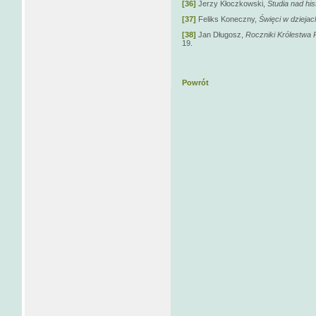
[36]
Jerzy Kłoczkowski,
Studia nad hist
[37]
Feliks Koneczny,
Święci w dziejac
[38]
Jan Długosz,
Roczniki Królestwa 
19.
Powrót