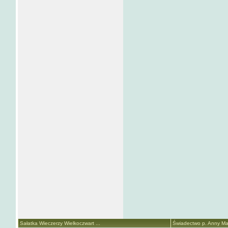
Sałatka Wieczerzy Wielkoczwart ...
Świadectwo p. Anny Mari