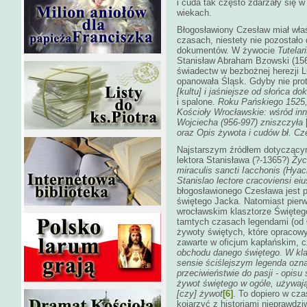
i cuda tak często zdarzały się 
wiekach.
Błogosławiony Czesław miał właś
czasach, niestety nie pozostało
dokumentów. W żywocie
Tutelar
Stanisław Abraham Bzowski (156
świadectw w bezbożnej herezji L
opanowała Śląsk. Gdyby nie prot
[kultu] i jaśniejsze od słońca d
i spalone.
Roku Pańskiego 1525,
Kościoły Wrocławskie: wśród in
Wojciecha (956-997) zniszczyła
oraz Opis żywota i cudów bł. C
Najstarszym źródłem dotyczącym
lektora Stanisława (?-1365?)
Życ
miraculis sancti Iacchonis (Hyac
Stanislao lectore cracoviensi ei
błogosławionego Czesława jest 
świętego Jacka. Natomiast pier
wrocławskim klasztorze Święteg
tamtych czasach legendami (od 
żywoty świętych, które opracowy
zawarte w oficjum kapłańskim, cz
obchodu danego świętego. W klas
sensie ściślejszym legenda oz
przeciwieństwie do pasji - opis
żywot świętego w ogóle, używają
[czy] żywot
[6]
. To dopiero w cz
kojarzyć z historiami nieprawdz