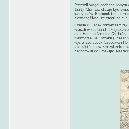
Przyszli święci podczas pobytu
1221). Mieli też okazję być świ
kardynałów. Bratanek ten, o imi
nieszczęśliwie, że zmarł na miej
Czesław i Jacek otrzymali z rą
wracali we czterech, błogosławi
oraz Herman Niemiec (?), który
klasztorze we Fryzaku (Friesach 
wysłał św. Jacek Czesława i He
-ok.97) Czesław założył zakon 
nadzorował go i rozwijał. Następ