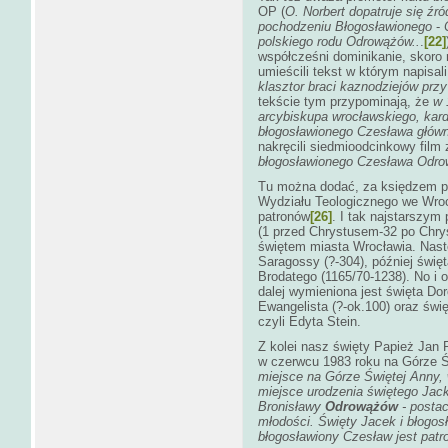
OP (
O. Norbert dopatruje się źr
pochodzeniu Błogosławionego
-
polskiego rodu Odrowążów..
.
[22]
współcześni dominikanie, skoro n
umieścili tekst w którym napisali
klasztor braci kaznodziejów prz
tekście tym przypominają, że
w 
arcybiskupa wrocławskiego, kard
błogosławionego Czesława głów
nakręcili siedmioodcinkowy film
błogosławionego Czesława Odr
Tu można dodać, za księdzem p
Wydziału Teologicznego we Wroc
patronów
[26]
. I tak najstarszym
(1 przed Chrystusem-32 po Chrys
świętem miasta Wrocławia. Nast
Saragossy (?-304), później świę
Brodatego (1165/70-1238). No i
dalej wymieniona jest święta Dor
Ewangelista (?-ok.100) oraz świ
czyli Edyta Stein.
Z kolei nasz święty Papież Jan P
w czerwcu 1983 roku na Górze Św
miejsce na Górze Świętej Anny, w
miejsce urodzenia świętego Jack
Bronisławy
Odrowążów
- postac
młodości. Święty Jacek i błogo
błogosławiony Czesław jest pat