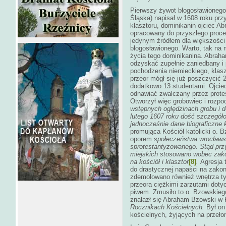
Pierwszy żywot błogosławionego 
Śląska) napisał w 1608 roku prz
klasztoru, dominikanin ojciec A
opracowany do przyszłego proces
jedynym źródłem dla większości
błogosławionego. Warto, tak na
życia tego dominikanina. Abraha
odzyskać zupełnie zaniedbany i
pochodzenia niemieckiego, klas
przeor mógł się już poszczycić 
dodatkowo 13 studentami. Ojcie
odnawiać zwalczany przez prote
Otworzył więc grobowiec i rozpo
wstępnych oględzinach grobu i 
lutego 1607 roku dość szczegół
jednocześnie dane biograficzne 
promująca Kościół katolicki o.
oporem
społeczeństwa wrocławsk
sprotestantyzowanego. Stąd przy 
miejskich stosowano wobec zak
na kościół i klasztor
[8]
.
Agresja 
do drastycznej napaści na zako
zdemolowano również wnętrza tyc
przeora ciężkimi zarzutami dot
piwem. Zmusiło to o. Bzowskiego
znalazł się Abraham Bzowski w 
Rocznikach Kościelnych.
Był on
kościelnych, żyjących na przeło