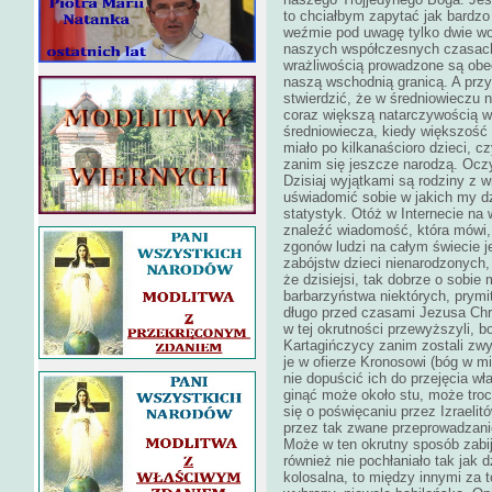
to chciałbym zapytać jak bardzo 
weźmie pod uwagę tylko dwie woj
naszych współczesnych czasach 
wrażliwością prowadzone są obec
naszą wschodnią granicą. A pr
stwierdzić, że w średniowieczu ni
coraz większą natarczywością 
średniowiecza, kiedy większość 
miało po kilkanaścioro dzieci, c
zanim się jeszcze narodzą. Oczyw
Dzisiaj wyjątkami są rodziny z w
uświadomić sobie w jakich my d
statystyk. Otóż w Internecie na 
znaleźć wiadomość, która mówi,
zgonów ludzi na całym świecie j
zabójstw dzieci nienarodzonych,
że dzisiejsi, tak dobrze o sobie 
barbarzyństwa niektórych, prymi
długo przed czasami Jezusa Chrys
w tej okrutności przewyższyli, b
Kartagińczycy zanim zostali zwyc
je w ofierze Kronosowi (bóg w mi
nie dopuścić ich do przejęcia wł
ginąć może około stu, może tro
się o poświęcaniu przez Izraeli
przez tak zwane przeprowadzanie 
Może w ten okrutny sposób zabij
również nie pochłaniało tak jak dz
kolosalna, to między innymi za 