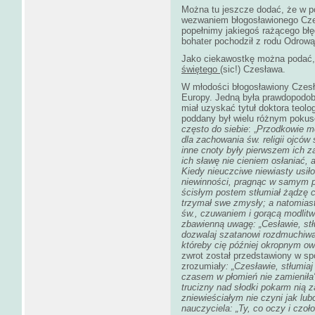
Można tu jeszcze dodać, że w po
wezwaniem błogosławionego Cz
popełnimy jakiegoś rażącego błę
bohater pochodził z rodu Odrow
Jako ciekawostkę można podać, ż
świętego
(sic!) Czesława.
W młodości błogosławiony Czesł
Europy. Jedną była prawdopodob
miał uzyskać tytuł doktora teolo
poddany był wielu różnym pokus
często do siebie
: „
Przodkowie moi
dla zachowania św. religii ojcó
inne cnoty były pierwszem ich z
ich sławę nie cieniem osłaniać,
Kiedy nieuczciwe niewiasty usiło
niewinności, pragnąc w samym p
ścisłym postem stłumiał żądzę ci
trzymał swe zmysły; a natomias
św., czuwaniem i gorącą modlit
zbawienną uwagę: „Cesławie, stł
dozwalaj szatanowi rozdmuchiwać
któreby cię później okropnym o
zwrot został przedstawiony w s
zrozumiał
y: „Czesławie, stłumiaj
czasem w płomień nie zamieniła
trucizny nad słodki pokarm nią z
zniewieściałym nie czyni jak lub
nauczyciela: „Ty, co oczy i czoł