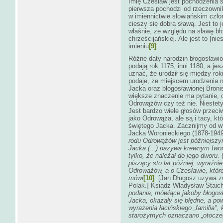
Imię Czesław jest pochodzenia 
pierwsza pochodzi od rzeczown
w imiennictwie słowiańskim czło
cieszy się dobrą sławą. Jest to j
właśnie, ze względu na sławę bł
chrześcijańskiej. Ale jest to [ni
imieniu
[9]
.
Różne daty narodzin błogosławi
podają rok 1175, inni 1180, a je
uznać, że urodził się między ro
podaje, że miejscem urodzenia n
Jacka oraz błogosławionej Broni
większe znaczenie ma pytanie, 
Odrowążów czy też nie. Niestety
Jest bardzo wiele głosów przec
jako Odrowąża, ale są i tacy, kt
świętego Jacka. Zacznijmy od wy
Jacka Woronieckiego (1878-1949
rodu Odrowążów jest późniejszym 
Jacka (...) nazywa krewnym Iwo
tylko, że należał do jego dworu.
(
piszący sto lat później, wyraźn
Odrowążów, a o Czesławie, któr
mówi
[10]
. [Jan Długosz używa 
Polak.] Ksiądz Władysław Staic
podania, mówiące jakoby błogos
Jacka, okazały się błędne, a p
wyrażenia łacińskiego „familia",
starożytnych oznaczano „otoczen