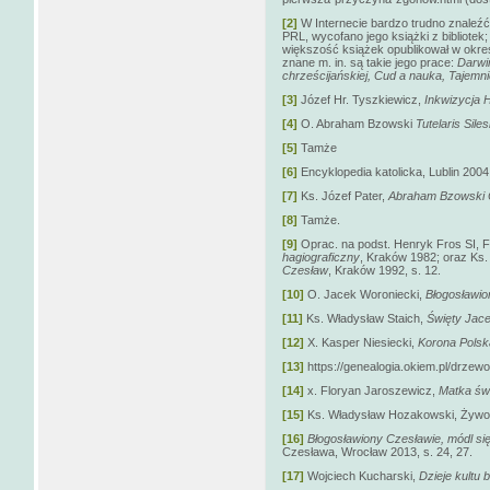
[2]
W Internecie bardzo trudno znaleźć
PRL, wycofano jego książki z bibliotek;
większość książek opublikował w okr
znane m. in. są takie jego prace:
Darwin
chrześcijańskiej, Cud a nauka, Tajemni
[3]
Józef Hr. Tyszkiewicz,
Inkwizycja 
[4]
O. Abraham Bzowski
Tutelaris Siles
[5]
Tamże
[6]
Encyklopedia katolicka, Lublin 2004,
[7]
Ks. Józef Pater,
Abraham Bzowski
[8]
Tamże.
[9]
Oprac. na podst. Henryk Fros SI, 
hagiograficzny
, Kraków 1982; oraz Ks
Czesław
,
Kraków 1992, s. 12.
[10]
O. Jacek Woroniecki,
Błogosławio
[11]
Ks. Władysław Staich,
Święty Jac
[12]
X. Kasper Niesiecki,
Korona Polsk
[13]
https://genealogia.okiem.pl/drzewo
[14]
x. Floryan Jaroszewicz,
Matka św
[15]
Ks. Władysław Hozakowski, Żywot
[16]
Błogosławiony Czesławie, módl si
Czesława, Wrocław 2013, s. 24, 27.
[17]
Wojciech Kucharski,
Dzieje kultu