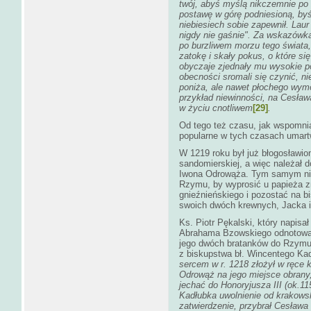
twój, abyś myślą nikczemnie po 
postawę w górę podniesioną, byś
niebiesiech sobie zapewnił. Lau
nigdy nie gaśnie". Za wskazówk
po burzliwem morzu tego świata
zatokę i skały pokus, o które si
obyczaje zjednały mu wysokie p
obecności sromali się czynić, n
poniża, ale nawet płochego wymó
przykład niewinności, na Cesła
w życiu cnotliwem
[29]
.
Od tego też czasu, jak wspomni
popularne w tych czasach umartw
W 1219 roku był już błogosławi
sandomierskiej, a więc należał 
Iwona Odrowąża. Tym samym nie 
Rzymu, by wyprosić u papieża z
gnieźnieńskiego i pozostać na b
swoich dwóch krewnych, Jacka 
Ks. Piotr Pękalski, który napis
Abrahama Bzowskiego odnotował 
jego dwóch bratanków do Rzymu
z biskupstwa bł. Wincentego Ka
sercem w r. 1218 złożył w ręce k
Odrowąż na jego miejsce obran
jechać do Honoryjusza III (ok.11
Kadłubka uwolnienie od krakowsk
zatwierdzenie, przybrał Cesława