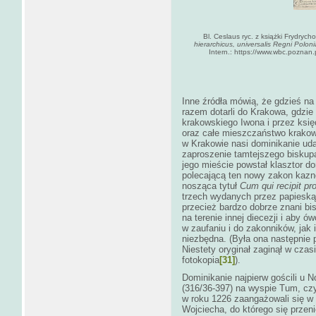
Bl. Ceslaus ryc. z książki
Frydrych
hierarchicus, universalis Regni Polon
Intern.: https://www.wbc.poznan.
Inne źródła mówią, że gdzieś na
razem dotarli do Krakowa, gdzie 
krakowskiego Iwona i przez księ
oraz całe mieszczaństwo krakows
w Krakowie nasi dominikanie uda
zaproszenie tamtejszego biskupa
jego mieście powstał klasztor do
polecającą ten nowy zakon kaznod
nosząca tytuł
Cum qui recipit p
trzech wydanych przez papieską 
przecież bardzo dobrze znani b
na terenie innej diecezji i aby 
w zaufaniu i do zakonników, jak 
niezbędna. (Była ona następnie
Niestety oryginał zaginął w czas
fotokopia
[31]
).
Dominikanie najpierw gościli u 
(316/36-397) na wyspie Tum, czy
w roku 1226 zaangażowali się w 
Wojciecha, do którego się przen