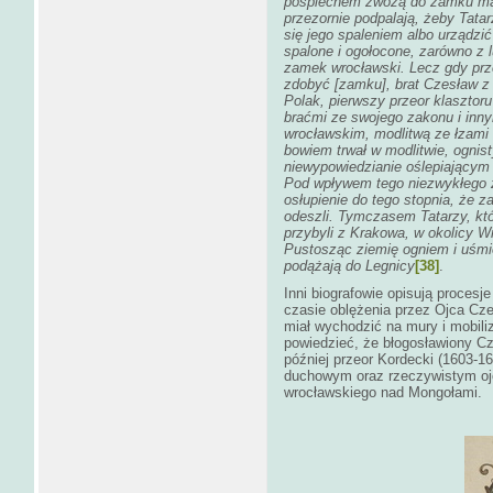
pośpiechem zwożą do zamku mają
przezornie podpalają, żeby Tata
się jego spaleniem albo urządzi
spalone i ogołocone, zarówno z l
zamek wrocławski. Lecz gdy przez
zdobyć [zamku], brat Czesław z
Polak, pierwszy przeor klasztor
braćmi ze swojego zakonu i inny
wrocławskim, modlitwą ze łzami 
bowiem trwał w modlitwie, ognisty
niewypowiedzianie oślepiającym 
Pod wpływem tego niezwykłego zj
osłupienie do tego stopnia, że z
odeszli. Tymczasem Tatarzy, któr
przybyli z Krakowa, w okolicy W
Pustosząc ziemię ogniem i uśmie
podążają do Legnicy
[38]
.
Inni biografowie opisują proce
czasie oblężenia przez Ojca C
miał wychodzić na mury i mobil
powiedzieć, że błogosławiony Cz
później przeor Kordecki (1603-
duchowym oraz rzeczywistym ojc
wrocławskiego nad Mongołami.