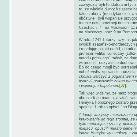
zazwyczaj byli fundatorami tych
to, że właśnie dwory książęce ba
takie zakony (mendykanckie, a w
ubóstwie i byli wspaniale przygo
terenie całej prowincji dominikań
Czechach, 7 na Morawach, 11 na
na Mazowszu oraz 9 na Pomorzu
W roku 1241 Tatarzy, czy tak ja
swoich szatańsko-morderczych po
i mordując polski naród, dotarli
profesor Feliks Koneczny (1862-
narodu polskiego" mówił, że domi
wzmocnić, oczywiście duchowo, g
Bo do czego mogli być potrzebni
nabożeństw, spowiedzi i udziel
chciała walczyć z pogaństwem w
tworzyli prawdziwie zakon rycer
i wojennym kapelanem
[37]
.
Tak więc widzimy, że nasz błogo
obronie tego miasta, a właściw
Henryka Pobożnego zostało prz
spalone. I tak to opisał Jan Dług
A kiedy wszyscy mieszczanie o
krakowianie do tego stopnia, że
tylko cenniejsze rzeczy, uciekaj
miejscu, opuścili miasto pełne ni
ludzie Henryka wyszedłszy z zam