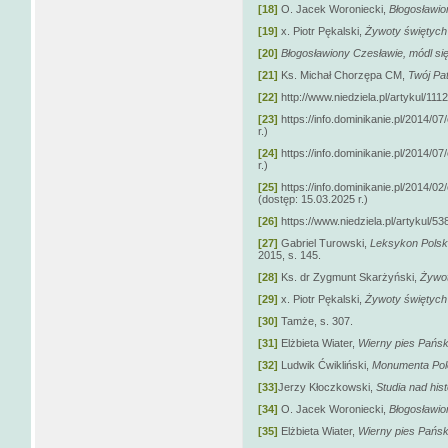
[18]
O. Jacek Woroniecki,
Błogosławio
[19]
x. Piotr Pękalski,
Żywoty świętych
[20]
Błogosławiony Czesławie, módl się
[21]
Ks. Michał Chorzępa CM,
Twój Pa
[22]
http://www.niedziela.pl/artykul/111
[23]
https://info.dominikanie.pl/2014/0
r.)
[24]
https://info.dominikanie.pl/2014/0
r.)
[25]
https://info.dominikanie.pl/2014/0
(dostęp: 15.03.2025 r.)
[26]
https://www.niedziela.pl/artykul/53
[27]
Gabriel Turowski,
Leksykon Polski
2015, s. 145.
[28]
Ks. dr Zygmunt Skarżyński,
Żywot
[29]
x. Piotr Pękalski,
Żywoty świętych 
[30]
Tamże, s. 307.
[31]
Elżbieta Wiater,
Wierny pies Pańsk
[32]
Ludwik Ćwikliński,
Monumenta Polo
[33]
Jerzy Kłoczkowski,
Studia nad his
[34]
O. Jacek Woroniecki,
Błogosławio
[35]
Elżbieta Wiater,
Wierny pies Pańsk