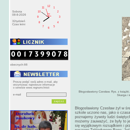
12
11
1
Sobota
10
2
PM
08-8-2026
sobota
9
3
32tydzień
8
4
Czas letni
7
5
6
obecnych:66
Proszę podać swój adres e-mail, aby
otrzymywać najnowsze informacje
o serwisie www.regnumchristi
Błogosławiony Czesław. Rys. z książki
e-mail
Skarga i 
Błogosławiony Czesław żył w śr
szkole uczono nas, jako o czas
poznajemy żywoty ludzi świętych
możemy zauważyć, że były to jed
się wyjątkowym rozsądkiem i pr
naszego Trójjedynego Boga. Jeś