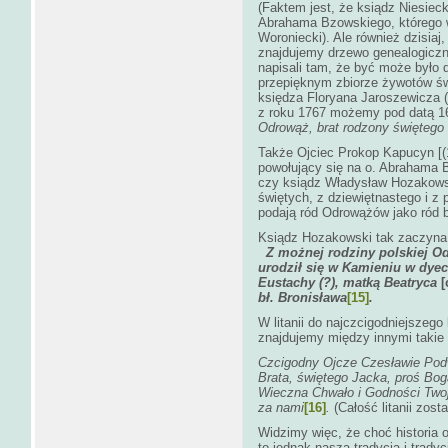
(Faktem jest, że ksiądz Niesieck
Abrahama Bzowskiego, którego w
Woroniecki). Ale również dzisiaj
znajdujemy drzewo genealogiczn
napisali tam, że być może było
przepięknym zbiorze żywotów św
księdza Floryana Jaroszewicza 
z roku 1767 możemy pod datą 16
Odrowąż, brat rodzony świętego 
Także Ojciec Prokop Kapucyn [(
powołujący się na o. Abrahama B
czy ksiądz Władysław Hozakowsk
świętych, z dziewiętnastego i z
podają ród Odrowążów jako ród 
Ksiądz Hozakowski tak zaczyna 
Z możnej rodziny polskiej O
urodził się w Kamieniu w dyece
Eustachy (?), matką Beatryca
[
bł. Bronisława
[15]
.
W litanii do najczcigodniejszeg
znajdujemy między innymi takie
Czcigodny Ojcze Czesławie Pod
Brata, świętego Jacka,
proś Bog
Wieczna Chwało i Godności Two
za nami
[16]
.
(Całość litanii zos
Widzimy więc, że choć historia
to jednak nasza tradycja i trad