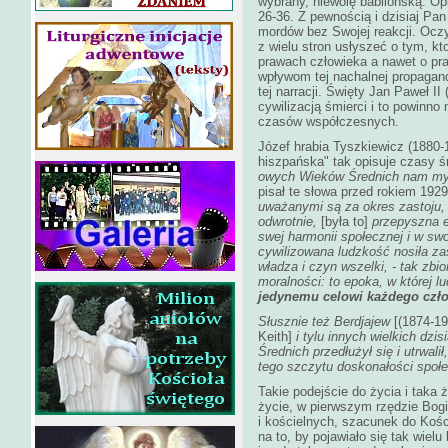
wybrany, niewolę babilońską. Opi
26-36. Z pewnością i dzisiaj P
mordów bez Swojej reakcji. Ocz
z wielu stron usłyszeć o tym, kto
prawach człowieka a nawet o pra
wpływom tej nachalnej propagandy
tej narracji. Święty Jan Paweł I
cywilizacją śmierci i to powinn
czasów współczesnych.
Józef hrabia Tyszkiewicz (1880-
hiszpańska" tak opisuje czasy 
owych Wieków Średnich nam myln
pisał te słowa przed rokiem 192
uważanymi są za okres zastoju, n
odwrotnie,
[była to]
przepyszna e
swej harmonii społecznej i w swoi
cywilizowana ludzkość nosiła z
władza i czyn wszelki, - tak zbio
moralności: to epoka, w której l
jedynemu celowi każdego czło
Słusznie też Berdjajew
[(1874-19
Keith]
i tylu innych wielkich dzi
Średnich przedłużył się i utrwali
tego szczytu doskonałości społ
Takie podejście do życia i taka 
życie, w pierwszym rzędzie Bog
i kościelnych, szacunek do Koś
na to, by pojawiało się tak wielu