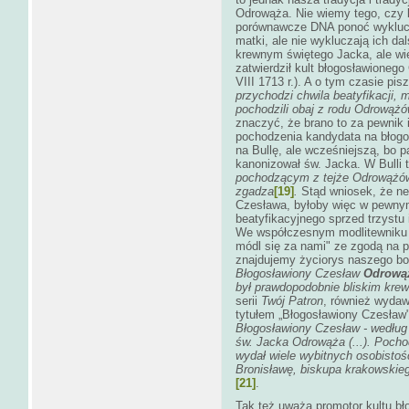
Odrowąża. Nie wiemy tego, czy 
porównawcze DNA ponoć wyklucz
matki, ale nie wykluczają ich d
krewnym świętego Jacka, ale wi
zatwierdził kult błogosławionego
VIII 1713 r.). A o tym czasie pi
przychodzi chwila beatyfikacji, 
pochodzili obaj z rodu Odrowążów
znaczyć, że brano to za pewnik 
pochodzenia kandydata na błogos
na Bullę, ale wcześniejszą, bo p
kanonizował św. Jacka. W Bulli 
pochodzącym z tejże Odrowążów f
zgadza
[19]
.
Stąd wniosek, że ne
Czesława, byłoby więc w pewny
beatyfikacyjnego sprzed trzystu 
We współczesnym modlitewniku 
módl się za nami" ze zgodą na p
znajdujemy życiorys naszego boh
Błogosławiony Czesław
Odrow
był prawdopodobnie bliskim kre
serii
Twój Patron
, również wyda
tytułem „Błogosławiony Czesław"
Błogosławiony Czesław - według d
św. Jacka Odrowąża (...). Pocho
wydał wiele wybitnych osobistoś
Bronisławę, biskupa krakowskie
[21]
.
Tak też uważa promotor kultu b