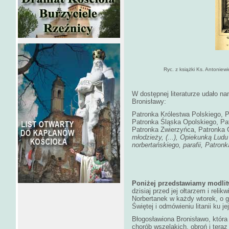
Ryc. z książki Ks. Antoniew
W dostępnej literaturze udało na
Bronisławy:
Patronka Królestwa Polskiego, P
Patronka Śląska Opolskiego, Pat
Patronka Zwierzyńca, Patronka C
młodzieży, (...), Opiekunką Lud
norbertańskiego, parafii, Patron
Poniżej przedstawiamy modli
dzisiaj przed jej ołtarzem i reli
Norbertanek w każdy wtorek, o 
Świętej i odmówieniu litanii ku jej
Błogosławiona Bronisławo, która 
chorób wszelakich, obroń i ter