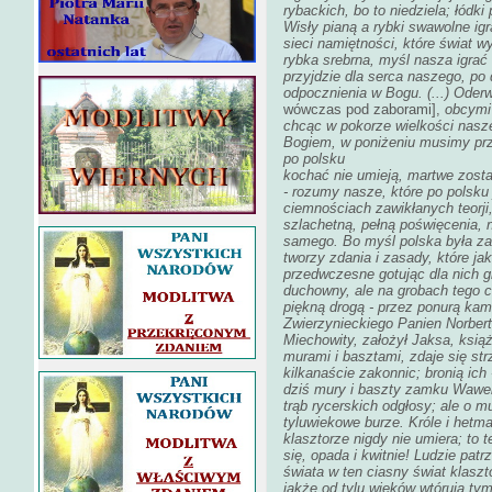
rybackich, bo to niedziela; łódki
Wisły pianą a rybki swawolne igr
sieci namiętności, które świat w
rybka srebrna, myśl nasza igrać 
przyjdzie dla serca naszego, po d
odpocznienia w Bogu. (...) Ode
wówczas pod zaborami],
obcymi
chcąc w pokorze wielkości nasze
Bogiem, w poniżeniu musimy prz
po polsku
kochać nie umieją, martwe zosta
- rozumy nasze, które po polsku
ciemnościach zawikłanych teorji
szlachetną, pełną poświęcenia, n
samego. Bo myśl polska była za
tworzy zdania i zasady, które ja
przedwczesne gotując dla nich g
duchowny, ale na grobach tego cm
piękną drogą - przez ponurą ka
Zwierzynieckiego Panien Norberta
Miechowity, założył Jaksa, ksią
murami i basztami, zdaje się st
kilkanaście zakonnic; bronią ich
dziś mury i baszty zamku Wawel
trąb rycerskich odgłosy; ale o m
tyluwiekowe burze. Króle i hetm
klasztorze nigdy nie umiera; to 
się, opada i kwitnie! Ludzie pat
świata w ten ciasny świat klaszt
jakże od tylu wieków wtórują t