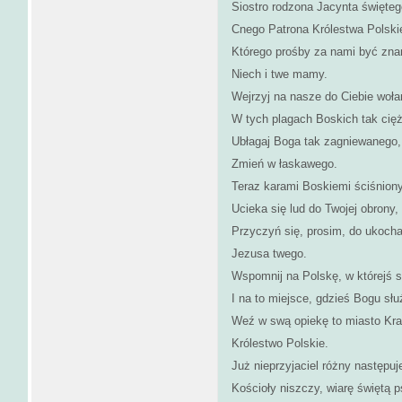
Siostro rodzona Jacynta święteg
Cnego Patrona Królestwa Polski
Którego prośby za nami być zna
Niech i twe mamy.
Wejrzyj na nasze do Ciebie woła
W tych plagach Boskich tak cię
Ubłagaj Boga tak zagniewanego,
Zmień w łaskawego.
Teraz karami Boskiemi ściśniony
Ucieka się lud do Twojej obrony,
Przyczyń się, prosim, do ukoch
Jezusa twego.
Wspomnij na Polskę, w którejś si
I na to miejsce, gdzieś Bogu słu
Weź w swą opiekę to miasto Kr
Królestwo Polskie.
Już nieprzyjaciel różny następuj
Kościoły niszczy, wiarę świętą p