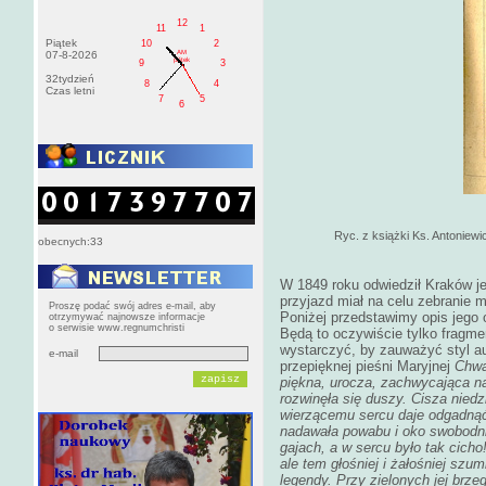
12
11
1
Piątek
10
2
AM
07-8-2026
pištek
9
3
32tydzień
8
4
Czas letni
7
5
6
Ryc. z książki Ks. Antoniewi
obecnych:33
W 1849 roku odwiedził Kraków je
przyjazd miał na celu zebranie m
Proszę podać swój adres e-mail, aby
Poniżej przedstawimy opis jego 
otrzymywać najnowsze informacje
o serwisie www.regnumchristi
Będą to oczywiście tylko fragme
wystarczyć, by zauważyć styl au
e-mail
przepięknej pieśni Maryjnej
Chwa
piękna, urocza, zachwycająca na
rozwinęła się duszy. Cisza nied
wierzącemu sercu daje odgadnąć
nadawała powabu i oko swobodnie
gajach, a w sercu było tak cicho
ale tem głośniej i żałośniej szum
legendy. Przy zielonych jej brzeg