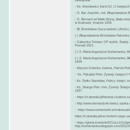
Bibliografia:
-
Ks. Antoniewicz Karol SJ,
O świętych
- O. Bar Joachim, red.
Błogosławiona B
- O. Bernard od Matki Bożej,
Biała mni
w Krakowie
,
Kraków 1939.
- Bł. Bronisława Oaza nadziei i ufności
(-)
Błogosławiona Bronisława Patronka 
- Gałuszka Tomasz OP wybór,
Święty 
Poznań 2021.
(-) S. Maria Augustyna Norbertanka,
Mi
(-) S. Maria Augustyna Norbertanka,
Bł
1939.
- Maryon-Golonka Joanna,
Patroni Pol
- Ks. Pękalski Piotr,
Żywoty świętych P
- Ks. Ryłko Stanisław,
Polscy święci
,
t
- Ks. Skarga Piotr i inni,
Żywoty Świętyc
1937.
- https://n.tjmedia.pl/historia-i-kultura
- http://www.bernardynki.lowicz.opoka.o
- https://www.norbertanki.w.krakow.pl/
https://n.tjmedia.pl/sw-norbert-i-jego-z
- https://gloria.tv/article/DZ1oLLh7y2
http://norbertanka.blogspot.com/2011/0