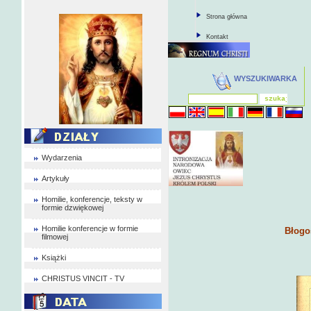
Strona główna
Kontakt
WYSZUKIWARKA
Wydarzenia
Artykuły
Homilie, konferencje, teksty w
formie dzwiękowej
Homilie konferencje w formie
Błogo
filmowej
Książki
CHRISTUS VINCIT - TV