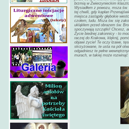
brzmią w Zwierzynieckim klaszto
Wysiadłem z powozu, msza św. s
tej chwili, gdy kapłan Przenajśw
miejsca zastąpiły głębokie west
czołem, ludu. Msza św. się zakoń
ukląkłem przed obrazem św. Broni
spoczywają szczątki! Chcesz, ab
Życie biednej zakonnicy - to modl
raczej do Krakowa, klęknij, pomód
objawi życie! Te oczy łzawe, tę
skrzyżowane, te usta na pół otwa
odgadniesz te pełne wewnętrznyc
murach, w takiej może rozwinąć s