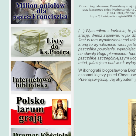
Obraz błogosławionej Bronisłąwy znajduj
przy klasztorze sióstr Norbertanek na
(1814-1904) źródło: S
https://pl.wikipedia.org/wiki/Pli
(...) Wyszedłem z kościoła, tę 
stację. Wiesz zapewne, w jak dzi
Jest w tem wynalezieniu coś tak
której to wynalezienie winni je
pszczółka powołanie, wyrabiając
na chwałę Bogu płomieniem topni
pszczółkę szczególniejszym ko
miód, jaśniejsze nad wosk wykry
W ikonografii błogosławiona Bron
czasami klęczy przed Chrystuse
Przenajświętszą. Jej atrybutem jes