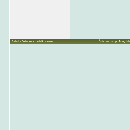
Sałatka Wieczerzy Wielkoczwart ...
Świadectwo p. Anny Mari