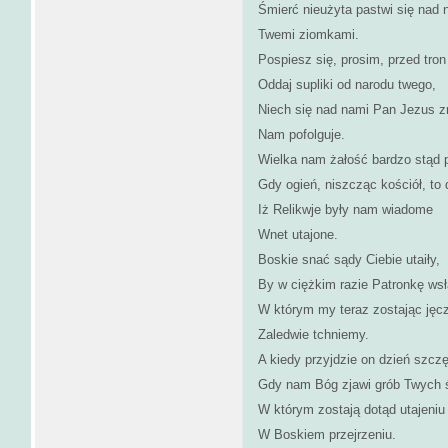
Śmierć nieużyta pastwi się nad 
Twemi ziomkami.
Pospiesz się, prosim, przed tro
Oddaj supliki od narodu twego,
Niech się nad nami Pan Jezus zm
Nam pofolguje.
Wielka nam żałość bardzo stąd 
Gdy ogień, niszcząc kościół, to
Iż Relikwje były nam wiadome
Wnet utajone.
Boskie snać sądy Ciebie utaiły,
By w ciężkim razie Patronkę wsł
W którym my teraz zostając jęc
Zaledwie tchniemy.
A kiedy przyjdzie on dzień szczę
Gdy nam Bóg zjawi grób Twych ś
W którym zostają dotąd utajeniu
W Boskiem przejrzeniu.