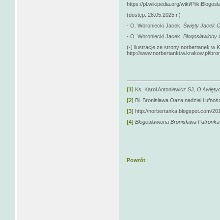
https://pl.wikipedia.org/wiki/Plik:Blogo
(dostęp: 28.05.2025 r.)
- O. Woroniecki Jacek,
Święty Jacek 
- O. Woroniecki Jacek,
Błogosławiony 
(-) ilustracje ze strony norbertanek w 
http://www.norbertanki.w.krakow.pl/bro
[1]
Ks. Karol Antoniewicz SJ,
O świętyc
[2]
Bł. Bronisława Oaza nadziei i ufnośc
[3]
http://norbertanka.blogspot.com/201
[4]
Błogosławiona Bronisława Patronka
Powrót