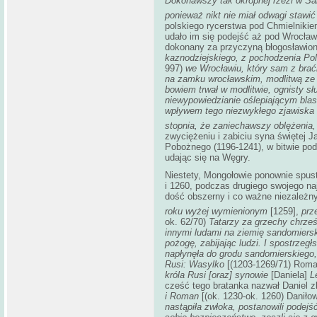
Dokonawszy tak okropnej rzezi w San
ponieważ nikt nie miał odwagi stawić
polskiego rycerstwa pod Chmielnikie
udało im się podejść aż pod Wrocław,
dokonany za przyczyną błogosławio
kaznodziejskiego, z pochodzenia Pol
997)
we Wrocławiu, który sam z braćm
na zamku wrocławskim, modlitwą ze 
bowiem trwał w modlitwie, ognisty słup
niewypowiedzianie oślepiającym blas
wpływem tego niezwykłego zjawiska s
stopnia, że zaniechawszy oblężenia, u
zwyciężeniu i zabiciu syna świętej J
Pobożnego (1196-1241), w bitwie pod 
udając się na Węgry.
Niestety, Mongołowie ponownie spust
i 1260, podczas drugiego swojego naj
dość obszerny i co ważne niezależny
roku wyżej wymienionym
[1259],
prz
ok. 62/70)
Tatarzy za grzechy chrześ
innymi ludami na ziemię sandomierską
pożogę, zabijając ludzi. I spostrzeg
napłynęła do grodu sandomierskiego, 
Rusi: Wasylko
[(1203-1269/71) Rom
króla Rusi
[oraz]
synowie
[Daniela]
L
cześć tego bratanka nazwał Daniel 
i Roman
[(ok. 1230-ok. 1260) Daniłow
nastąpiła zwłoka, postanowili podej