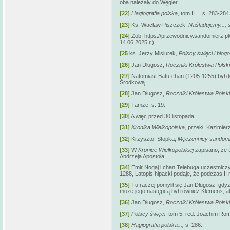
oba należały do Węgier.
[22]
Hagiografia polska
, tom II..., s. 283-284
[23]
Ks. Wacław Piszczek,
Naśladujemy...,
s
[24]
Zob. https://przewodnicy.sandomierz.pl
14.06.2025 r.)
[25
ks. Jerzy Misiurek,
Polscy święci i błogo
[26]
Jan Długosz,
Roczniki Królestwa Polsk
[27]
Natomiast Batu-chan (1205-1255) był do
Środkową.
[28]
Jan Długosz,
Roczniki Królestwa Polsk
[29]
Tamże, s. 19.
[30]
A więc przed 30 listopada.
[31]
Kronika Wielkopolska,
przekł. Kazimier
[32]
Krzysztof Stopka,
Męczennicy sandomie
[33]
W
Kronice Wielkopolskiej
zapisano, że 
Andrzeja Apostoła.
[34]
Emir Nogaj i chan Telebuga uczestniczyl
1288, Latopis hipacki podaje, że podczas I
[35]
Tu raczej pomylił się Jan Długosz, gdyż
może jego następcą był również Klemens, ale
[36]
Jan Długosz,
Roczniki Królestwa Polski
[37]
Polscy święci
, tom 5, red. Joachim R
[38]
Hagiografia polska...,
s. 286.