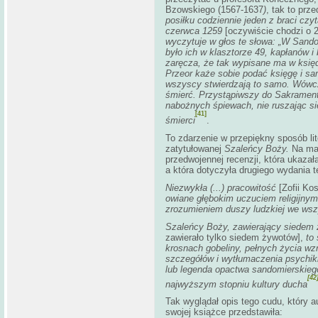
Bzowskiego (1567-1637
)
, tak to prze
posiłku codziennie jeden z braci cz
czerwca 1259
[oczywiście chodzi o 2
wyczytuje w głos te słowa: „W San
było ich w klasztorze 49, kapłanów i 
zaręcza, że tak wypisane ma w księdz
Przeor każe sobie podać księgę i sam
wszyscy stwierdzają to samo. Wówc
śmierć. Przystąpiwszy do Sakramentó
nabożnych śpiewach, nie ruszając się
[41]
śmierci
.
To zdarzenie w przepiękny sposób lit
zatytułowanej
Szaleńcy Boży.
Na ma
przedwojennej recenzji, która ukazał
a która dotyczyła drugiego wydania te
Niezwykła (...) pracowitość
[Zofii Ko
owiane głębokim uczuciem religijny
zrozumieniem duszy ludzkiej we wszy
Szaleńcy Boży, zawierający siedem
zawierało tylko siedem żywotów],
to
krosnach gobeliny, pełnych życia w
szczegółów i wytłumaczenia psychiki 
lub legenda opactwa sandomierskiego,
[42
najwyższym stopniu kultury ducha
Tak wyglądał opis tego cudu, który a
swojej książce przedstawiła: