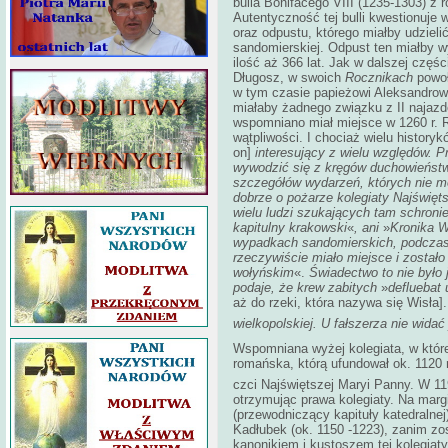
bulla Bonifacego VIII (1235-1303) z 
Autentyczność tej bulli kwestionuje 
oraz odpustu, którego miałby udzieli
sandomierskiej. Odpust ten miałby wy
ilość aż 366 lat. Jak w dalszej czę
Długosz, w swoich
Rocznikach
powoł
w tym czasie papieżowi Aleksandrowi 
miałaby żadnego związku z II najaz
wspomniano miał miejsce w 1260 r. R
wątpliwości. I chociaż wielu history
on]
interesujący z wielu względów. P
wywodzić się z kręgów duchowieńst
szczegółów wydarzeń, których nie m
dobrze o pożarze kolegiaty Najświęt
wielu ludzi szukających tam schronie
kapitulny krakowski
«
, ani
»
Kronika W
wypadkach sandomierskich, podczas 
rzeczywiście miało miejsce i został
wołyńskim
«.
Świadectwo to nie było 
podaje, że krew zabitych
»
defluebat 
aż do rzeki, która nazywa się Wisła]
wielkopolskiej.
U fałszerza nie widać
Wspomniana wyżej kolegiata, w której
romańska, którą ufundował ok. 1120 
czci Najświętszej Maryi Panny. W 11
otrzymując prawa kolegiaty. Na mar
(przewodniczący kapituły katedralnej
Kadłubek (ok. 1150 -1223), zanim z
kanonikiem i kustoszem tej kolegiat