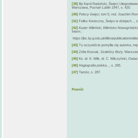
[39]
Bp Karol Radoński,
Święci i błogosławie
Warszawa, Poznań Lublin 1947, s. 420.
[40]
Polscy święci
, tom 5, red. Joachim Rom
[41]
Feliks Koneczny,
Święci w dziejach...,
s
[42]
Kurjer Wileński, Wileńsko-Nowogródzki,
Intern.:
https://jbc.bj.uj.edu.pl/dlibra/publication/edi
[43]
Tu oczywiście pomyliła się autorka, m
[44]
Zofia Kossak,
Szaleńcy Boży,
Warszawa
[45]
Ks. dr. K. Wilk, dr. C. Wilczyński,
Gwiazd
[46]
Hagiografia polska...,
s. 285.
[47]
Tamże, s. 287.
Powrót