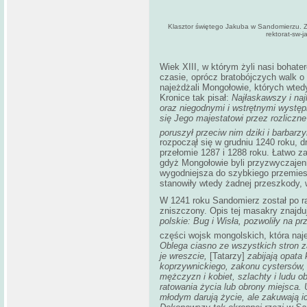
Klasztor świętego Jakuba w Sandomierzu. Zdj
rektorat-sw-j
Wiek XIII, w którym żyli nasi bohater
czasie, oprócz bratobójczych walk o 
najeżdżali Mongołowie, których wte
Kronice tak pisał:
Najłaskawszy i naj
oraz niegodnymi i wstrętnymi występ
się Jego majestatowi przez rozliczne
poruszył przeciw nim dziki i barbarz
rozpoczął się w grudniu 1240 roku, dr
przełomie 1287 i 1288 roku. Łatwo 
gdyż Mongołowie byli przyzwyczajeni
wygodniejsza do szybkiego przemiesz
stanowiły wtedy żadnej przeszkody, 
W 1241 roku Sandomierz został po r
zniszczony. Opis tej masakry znajd
polskie: Bug i Wisła, pozwoliły na prz
części wojsk mongolskich, która naj
Oblega ciasno ze wszystkich stron 
je wreszcie,
[Tatarzy]
zabijają opata 
koprzywnickiego, zakonu cystersów, 
mężczyzn i kobiet, szlachty i ludu ob
ratowania życia lub obrony miejsca. U
młodym darują życie, ale zakuwają i