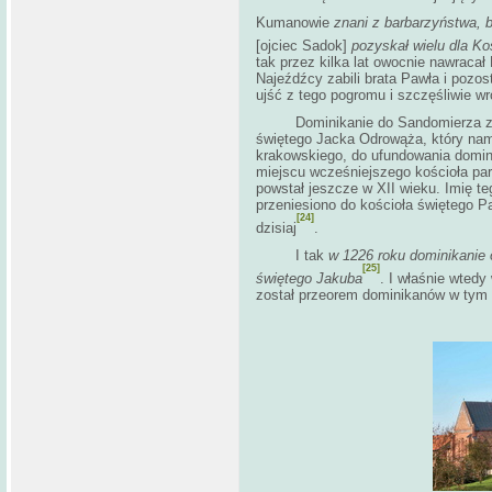
Kumanowie
znani z barbarzyństwa, b
[ojciec Sadok]
pozyskał wielu dla Ko
tak przez kilka lat owocnie nawraca
Najeźdźcy zabili brata Pawła i pozos
ujść z tego pogromu i szczęśliwie w
Dominikanie do Sandomierza z
świętego Jacka Odrowąża, który nam
krakowskiego, do ufundowania domin
miejscu wcześniejszego kościoła pa
powstał jeszcze w XII wieku. Imię t
przeniesiono do kościoła świętego P
[24]
dzisiaj
.
I tak
w 1226 roku dominikanie o
[25]
świętego Jakuba
. I właśnie wted
został przeorem dominikanów w tym 