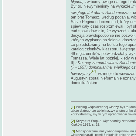
błędna,
zwróćmy uwagę na tego brata,
Był to, niewymieniony na wykazie
im
świętego Jakuba w Sandomierzu z p
ten brat Tomasz, według podania, wi
Salve Regina i dopiero cud, który us
śpiew cały czas rozbrzmiewał i był sł
cud spowodował to, że wyszedł z ukry
decyzja prawdopodobnie nie pozwolił
których wypisano na ścianie klaszto
co przedstawimy na końcu tego opr
katalog członków klasztoru świętego J
49 męczenników potwierdzałaby wyklu
Tomasza. Wiele lat później, kiedy w
II]
i Kozacy zamordowali w Sandomie
(? - 1657) dominikanina, wielkiego c
[47]
towarzyszy
, wzmogło to wówczas 
Augustyn został nieformalnie uznan
dominikańskim.
[1]
Według współczesnej wiedzy byli to Mo
także dlatego, że takiej nazwy w stosunku d
korzystaliśmy, my w tym opracowaniu równ
[2]
Krzysztof Stopka,
Męczennicy sandomier
Kraków 1993, s. 52.
[3]
Mansjonarzami nazywano kapłanów niższej
większej parafii, pełnili funkcje liturgicz