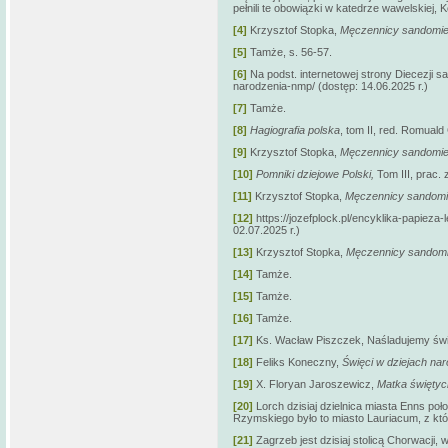
pełnili te obowiązki w katedrze wawelskiej, K
[4]
Krzysztof Stopka,
Męczennicy sandomier
[5]
Tamże, s. 56-57.
[6]
Na podst. internetowej strony Diecezji s
narodzenia-nmp/ (dostęp: 14.06.2025 r.)
[7]
Tamże.
[8]
Hagiografia polska
, tom II, red. Romual
[9]
Krzysztof Stopka,
Męczennicy sandomier
[10]
Pomniki dziejowe Polski,
Tom III, prac.
[11]
Krzysztof Stopka,
Męczennicy sandomie
[12]
https://jozefplock.pl/encyklika-papieza-
02.07.2025 r.)
[13]
Krzysztof Stopka,
Męczennicy sandomie
[14]
Tamże.
[15]
Tamże.
[16]
Tamże.
[17]
Ks. Wacław Piszczek, Naśladujemy święt
[18]
Feliks Koneczny,
Święci w dziejach nar
[19]
X. Floryan Jaroszewicz,
Matka świętyc
[20]
Lorch dzisiaj dzielnica miasta Enns po
Rzymskiego było to miasto Lauriacum, z któr
[21]
Zagrzeb jest dzisiaj stolicą Chorwacji, 