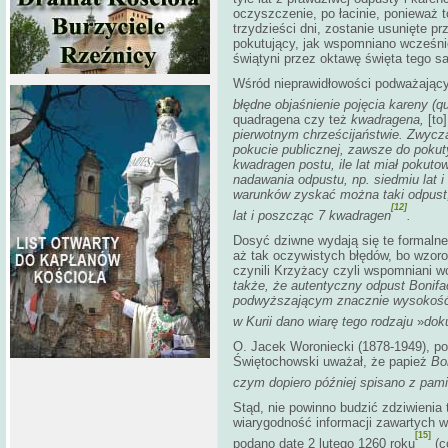
oczyszczenie, po łacinie, ponieważ
trzydzieści dni, zostanie usunięte p
pokutujący, jak wspomniano wcześnie
świątyni przez oktawę święta tego s
Wśród nieprawidłowości podważających
błędne objaśnienie pojęcia kareny (q
quadragena czy też
kwadragena,
[to]
pierwotnym chrześcijaństwie. Zwyczaj
pokucie publicznej, zawsze do pokut
kwadragen postu, ile lat miał pokuto
nadawania odpustu, np. siedmiu lat i
warunków zyskać można taki odpust, 
[12]
lat i poszcząc 7 kwadragen
.
Dosyć dziwne wydają się te formalne 
aż tak oczywistych błędów, bo wzorowa
czynili Krzyżacy czyli wspomniani w
także, że autentyczny odpust Bonifac
podwyższającym znacznie wysokość 
w Kurii dano wiarę tego rodzaju
»
dok
O. Jacek Woroniecki (1878-1949), po
Świętochowski uważał, że papież
Bon
czym dopiero później spisano z pami
Stąd, nie powinno budzić zdziwienia t
wiarygodność informacji zawartych w t
[15]
podano datę 2 lutego 1260 roku
(c