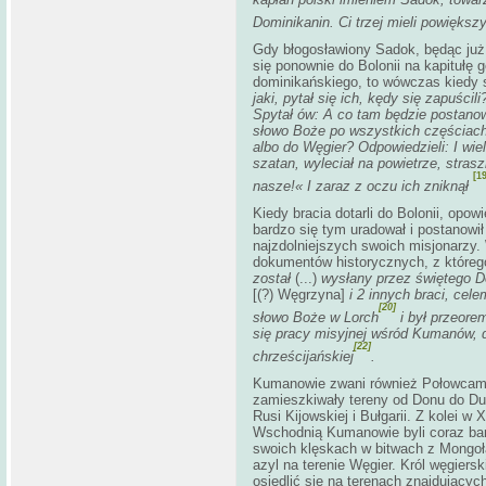
Dominikanin. Ci trzej mieli powiększ
Gdy błogosławiony Sadok, będąc już
się ponownie do Bolonii na kapitułę 
dominikańskiego, to wówczas kiedy sz
jaki, pytał się ich, kędy się zapuścil
Spytał ów: A co tam będzie postanowi
słowo Boże po wszystkich częściach 
albo do Węgier? Odpowiedzieli: I wi
szatan, wyleciał na powietrze, stra
[19
nasze!« I zaraz z oczu ich zniknął
Kiedy bracia dotarli do Bolonii, opo
bardzo się tym uradował i postanowił
najzdolniejszych swoich misjonarzy.
dokumentów historycznych, z które
został
(...)
wysłany przez świętego D
[(?) Węgrzyna]
i 2 innych braci, cele
[20]
słowo Boże w Lorch
i był przeore
się pracy misyjnej wśród Kumanów, d
[22]
chrześcijańskiej
.
Kumanowie zwani również Połowcami 
zamieszkiwały tereny od Donu do Duna
Rusi Kijowskiej i Bułgarii. Z kolei 
Wschodnią Kumanowie byli coraz bar
swoich klęskach w bitwach z Mongoł
azyl na terenie Węgier. Król węgiers
osiedlić się na terenach znajdującyc