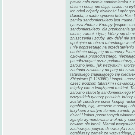
prawie cała ziemia sandomierska z ż
dniem i nocą, nie dając czasu na wyt
ich odeń odparły dzielność i opór ry
Daniela, a
nadto synowie króla Rusi 
zamku sandomierskiego jest trudne i
rycerza Piotra z Krempy
[wspomniany
sandomierskiego, dla przekonania go
siebie, zamek i tych, którzy się do n
zniszczenia i zguby, aby dalej nie sta
spokojnie do obozu tatarskiego w ce
I nie poprzestając na przedstawieniu
osobiście udają się do starosty Piot
człowieka prostodusznego, nieznając
przedłożonymi przez parlamentarzy,
zarówno jemu, jak wszystkim, którzy
zaufania zawarłszy na parę dni zawi
tatarskiego znajdującego się niedal
Zbigniewa
(?-1259/60)
i innych znacz
cześć wodzom tatarskim i oświadczy
między nim a książętami ruskimi, Tat
zarówno starostę sandomierskiego Pio
wszystkich rycerzy polskich, którzy 
zostali zdradzeni przez książąt rusk
ograbiają, biją, wreszcie mordują i 
krzykiem zwartym tłumem zamek, gdz
dzieci i kobiet przerażonych wiadomoś
zginęła wymordowana w okrutny sposó
bowiem nie bronił. Niemal wszystkic
zachowując jedynie dziewczęta i zac
ograbiwszy zamek ze wszystkiego, p