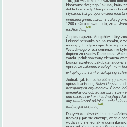
Tak, jak wcześniej zauważono domini
klasztorze świętego Jakuba, który zn
dokładnie, kiedy Mongołowie dokona
stycznia, tuż po opanowaniu miasta
poddaniu grodu, razem z całą zgrom
1260 r. Co ciekawe, to to, że
o. Woro
[38]
możliwością
.
Z opisu najazdu Mongołów, który zos
ludność schroniła się na zamku, a w
mówiących o tym najeździe używa si
Wstydliwego w Sandomierzu nie był
dopiero za rządów Kazimierza Wielk
zamku pełnił otoczony ziemnym wałe
kościół świętego Jakuba znajdował s
opinie, że
zakonnicy polegli nie w ko
w kaplicy na zamku, dokąd się schron
Jednak, jak to trochę później jeszcz
śpiewali antyfonę
Salve Regina
. Jed
bezspornych argumentów. Biorąc jedn
dominikanów odbyło się przy śpiewi
ono miejsce w kościele świętego Jak
aby mordowani później z całą ludnoś
[40]
tradycyjną antyfonę
".
Do tych wątpliwości jeszcze wrócimy
tradycji (i jak się okazuje, według 
wydarzyły się jednak w dominikańsk
przeczytać u profesora Konecznego, 