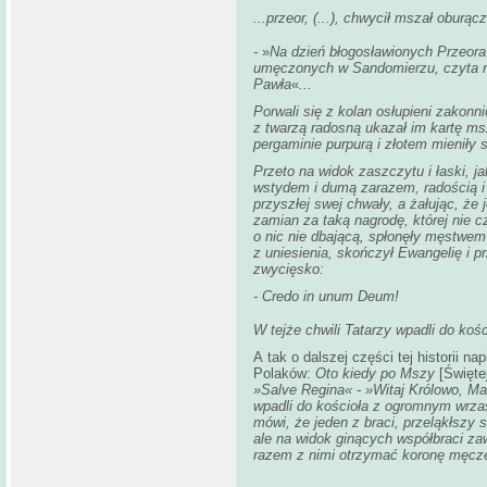
...przeor, (...), chwycił mszał oburą
­-
»
Na dzień błogosławionych Przeora
umęczonych w Sandomierzu, czyta na
Pawła
«
...
Porwali się z kolan osłupieni zakonni
z twarzą radosną ukazał im kartę ms
pergaminie purpurą i złotem mieniły 
Przeto na widok zaszczytu i łaski, j
wstydem i dumą zarazem, radością i 
przyszłej swej chwały, a żałując, że
zamian za taką nagrodę, której nie c
o nic nie dbającą, spłonęły męstwem
z uniesienia, skończył Ewangelię i p
zwycięsko:
- Credo in unum Deum!
W tejże chwili Tatarzy wpadli do kośc
A tak o dalszej części tej historii 
Polaków:
Oto kiedy po Mszy
[Święte
»Salve
Regina« - »Witaj Królowo, Mat
wpadli do kościoła z ogromnym wrzas
mówi, że jeden z braci, przeląkłszy si
ale na widok ginących współbraci zaw
razem z nimi otrzymać koronę męcz