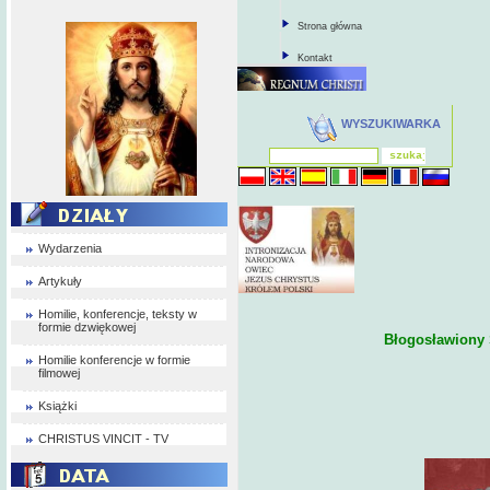
Strona główna
Kontakt
WYSZUKIWARKA
Wydarzenia
Artykuły
Homilie, konferencje, teksty w
formie dzwiękowej
Błogosławiony 
Homilie konferencje w formie
filmowej
Książki
CHRISTUS VINCIT - TV