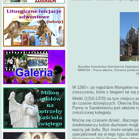
Bazylika Katedralna Narodzenia Najświętsz
WM4034 - Praca własna, Domena publicz
(d
W 1260 r. po najeździe Mongołów na
zniszczeniu, które z biegiem lat się 
Wielki (1310-1370) na tym miejscu p
do czasów dzisiejszych. Obecna Bazy
Panny w Sandomierzu jest właśnie tą
zniszczonej kolegiaty.
Można się czasami dziwić, dlaczego n
średniowieczu ludzie duchowni mogli 
ważny jak bulla. Być może wzięło się
specjalizował się w tego typu działa
Najświętszej Marii Panny Domu Niem