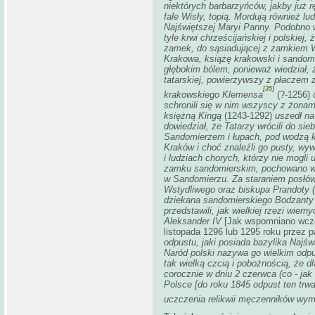
niektórych barbarzyńców, jakby już r
fale Wisły, topią. Mordują również lud
Najświętszej Maryi Panny. Podobno 
tyle krwi chrześcijańskiej i polskiej
zamek, do sąsiadującej z zamkiem Wi
Krakowa, książę krakowski i sandom
głębokim bólem, ponieważ wiedział, ż
tatarskiej, powierzywszy z płaczem 
[35]
krakowskiego Klemensa
(?-1256)
o
schronili się w nim wszyscy z żonam
księżną Kingą
(1243-1292)
uszedł na 
dowiedział, że Tatarzy wrócili do sie
Sandomierzem i łupach, pod wodzą ks
Kraków i choć znaleźli go pusty, wy
i ludziach chorych, którzy nie mogli 
zamku sandomierskim, pochowano w k
w Sandomierzu. Za staraniem posłów
Wstydliwego oraz biskupa Prandoty (
dziekana sandomierskiego Bodzant
przedstawili, jak wielkiej rzezi wier
Aleksander IV
[Jak wspomniano wcześ
listopada 1296 lub 1295 roku przez p
odpustu, jaki posiada bazylika Najś
Naród polski nazywa go wielkim odpu
tak wielką czcią i pobożnością, że d
corocznie w dniu 2 czerwca (co - ja
Polsce [do roku 1845 odpust ten trwał
uczczenia relikwii męczenników wy