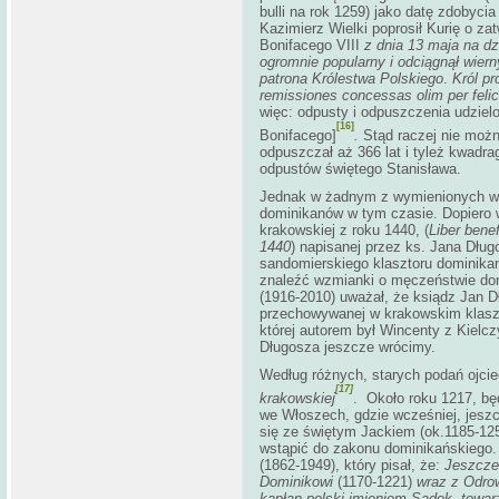
bulli na rok 1259) jako datę zdobyc
Kazimierz Wielki poprosił Kurię o za
Bonifacego VIII
z dnia 13 maja na dz
ogromnie popularny i odciągnął wier
patrona Królestwa Polskiego
.
Król pr
remissiones concessas olim per feli
więc: odpusty i odpuszczenia udziel
[16]
Bonifacego]
.
Stąd raczej nie możn
odpuszczał aż 366 lat i tyleż kwadra
odpustów świętego Stanisława.
Jednak w żadnym z wymienionych wyż
dominikanów w tym czasie. Dopiero w
krakowskiej z roku 1440, (
Liber bene
1440
) napisanej przez ks. Jana Dłu
sandomierskiego klasztoru dominikan
znaleźć wzmianki o męczeństwie dom
(1916-2010) uważał, że ksiądz Jan D
przechowywanej w krakowskim klaszto
której autorem był Wincenty z Kielcz
Długosza jeszcze wrócimy.
Według różnych, starych podań ojci
[17]
krakowskiej
. Około roku 1217, będ
we Włoszech, gdzie wcześniej, jesz
się ze świętym Jackiem (ok.1185-12
wstąpić do zakonu dominikańskiego.
(1862-1949), który pisał, że:
Jeszcze
Dominikowi
(1170-1221)
wraz z Odrow
kapłan polski imieniem Sadok, towarz