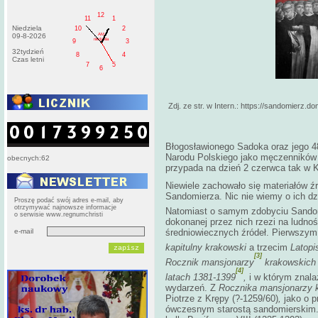
12
11
1
Niedziela
10
2
AM
09-8-2026
niedziela
9
3
32tydzień
8
4
Czas letni
7
5
6
Zdj. ze str. w Intern.: https://sandomierz.
Błogosławionego Sadoka oraz jego 4
Narodu Polskiego jako męczenników 
obecnych:62
przypada na dzień 2 czerwca tak w 
Niewiele zachowało się materiałów 
Sandomierza. Nic nie wiemy o ich dz
Proszę podać swój adres e-mail, aby
otrzymywać najnowsze informacje
Natomiast o samym zdobyciu Sandom
o serwisie www.regnumchristi
dokonanej przez nich rzezi na ludnoś
e-mail
średniowiecznych źródeł. Pierwszym
kapitulny krakowski
a trzecim
Latopi
[3]
Rocznik mansjonarzy
krakowskich 
[4]
latach 1381-1399
,
i w którym znala
wydarzeń. Z
Rocznika mansjonarzy 
Piotrze z Krępy (?-1259/60)
,
jako o p
ówczesnym starostą sandomierskim. 