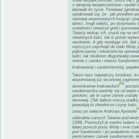
sobie bezpieczeństwo, zeszli się z g
o rękojmię bezpieczeństwa i wydali i
darowali im życie. Ponieważ [grodzia
spodziewali się, że - jak przedtem po
namową wspomnianych książąt i pragn
dzieci, mogli odejść, po otrzymaniu
rzetelności otworzyli gród i pozosta
Tatarzy widząc ich, rzucili się na ni
niewinnych ludzi, tak iż potoki wylan
wezbranie. A gdy mordując ich, dali 
mężczyzn zepchnęli do rzeki Wisły ja
piękne panny i młodzieńców uprowadzi
ludzi, tak skutkiem długotrwałej nie
mienie z zamku i miasta Sandomierza,
krakowskiej i sandomierskiej, popełn
Także nasz największy kronikarz, ks
wspomnianej już wcześniej
zaginionej 
[32]
dominikanów krakowskich
pozosta
sandomierska uwolniły się od wojen 
polskimi, ale te same ziemie zostały
domowej. (Tak dalece rzeczą rzadką i 
powodują to zbrodnicze czyny ludzi,
[3
zaraz po święcie Andrzeja Apostoła
oddziałów samych Tatarów pod wodz
1299).
Pomnożyli je swoimi ludami i 
łatwo przeszli przez Wisłę i inne rze
pod Sandomierz i po podpaleniu mias
pierścieniem zamek sandomierski, do