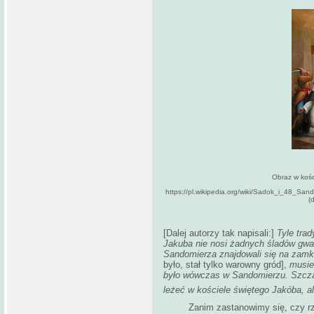
Obraz w kośc
https://pl.wikipedia.org/wiki/Sadok_i_48
(
[Dalej autorzy tak napisali:]
Tyle trad
Jakuba nie nosi żadnych śladów gwał
Sandomierza znajdowali się na zam
było, stał tylko warowny gród],
musie
było wówczas w Sandomierzu. Szcząt
leżeć w kościele świętego Jakóba, al
Zanim zastanowimy się, czy rzecz