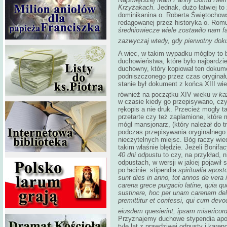
Krzyżakach
. Jednak, dużo łatwiej to
dominikanina o. Roberta Świętochow
redagowanej przez historyka o. Rom
średniowiecze wiele zostawiło nam fal
zazwyczaj wtedy, gdy pierwotny doku
A więc, w takim wypadku mógłby to
duchowieństwa, które było najbardz
duchowny, który kopiował ten dokumen
podniszczonego przez czas oryginału
stanie był dokument z końca XIII wi
również na początku XIV wieku
w ka
w czasie kiedy go przepisywano, czy
rękopis a nie druk. Przecież mogły 
przetarte czy też zaplamione, które 
mógł mansjonarz, (który należał do 
podczas przepisywania oryginalnego 
nieczytelnych miejsc. Bóg raczy wied
takim właśnie błędzie. Jeżeli Bonifac
40 dni odpustu
to czy, na przykład, 
odpustach, w wersji w jakiej pojawił 
po łacinie: stipendia
spiritualia apost
sunt dies in anno, tot annos de vera
carena grece purgacio latine, quia qu
sustinere, hoc per unam carenam del
premittitur et confessi, qui cum devo
eiusdem quesierint, ipsam misericord
Przyznajemy duchowe stypendia apostol
tyle lat z prawdziwej odpusty i karen