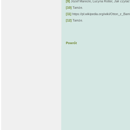
[9]
Józef Marecki, Lucyna Rotter,
Jak czytać
[10]
Tamże.
[11]
https://pl.wikipedia.org/wiki/Otton_z_Bam
[12]
Tamże.
Powrót