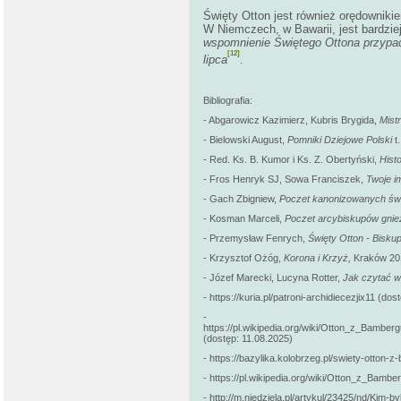
Święty Otton jest również orędowniki
W Niemczech, w Bawarii, jest bardziej
wspomnienie Świętego Ottona przypa
[12]
lipca
.
Bibliografia:
- Abgarowicz Kazimierz, Kubris Brygida,
Mist
- Bielowski August,
Pomniki Dziejowe Polski
t.
- Red. Ks. B. Kumor i Ks. Z. Obertyński,
Histo
- Fros Henryk SJ, Sowa Franciszek,
Twoje i
- Gach Zbigniew,
Poczet kanonizowanych świ
- Kosman Marceli,
Poczet arcybiskupów gnieź
- Przemysław Fenrych,
Święty Otton - Bisku
- Krzysztof Ożóg,
Korona i Krzyż,
Kraków 20
- Józef Marecki, Lucyna Rotter,
Jak czytać w
- https://kuria.pl/patroni-archidiecezjix11 (do
-
https://pl.wikipedia.org/wiki/Otton_z_Bamb
(dostęp: 11.08.2025)
- https://bazylika.kolobrzeg.pl/swiety-otton
- https://pl.wikipedia.org/wiki/Otton_z_Bambe
- http://m.niedziela.pl/artykul/23425/nd/Kim-b