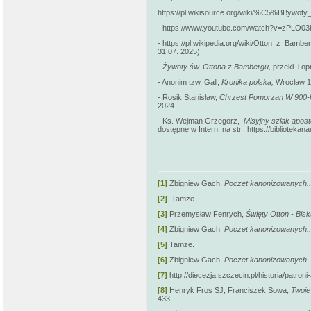
https://pl.wikisource.org/wiki/%C5%BBy
- https://www.youtube.com/watch?v=zPLO03h7
- https://pl.wikipedia.org/wiki/Otton_z_Ba
31.07. 2025)
-
Żywoty św. Ottona z Bambergu,
przekł. i o
- Anonim tzw. Gall,
Kronika polska,
Wrocław 1
- Rosik Stanisław,
Chrzest Pomorzan W 900-l
2024.
- Ks. Wejman Grzegorz,
Misyjny szlak apos
dostępne w Intern. na str.: https://bibliotekan
[1]
Zbigniew Gach,
Poczet kanonizowanych..
[2]
. Tamże.
[3]
Przemysław Fenrych,
Święty Otton - Bis
[4]
Zbigniew Gach,
Poczet kanonizowanych..
[5]
Tamże.
[6]
Zbigniew Gach,
Poczet kanonizowanych..
[7]
http://diecezja.szczecin.pl/historia/p
[8]
Henryk Fros SJ, Franciszek Sowa,
Twoje
433.