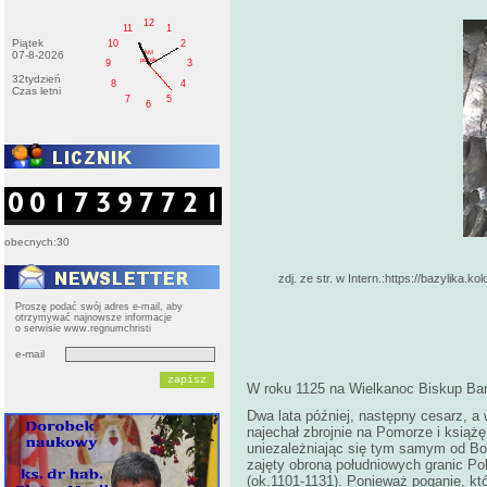
12
11
1
Piątek
10
2
AM
07-8-2026
pištek
9
3
32tydzień
8
4
Czas letni
7
5
6
obecnych:30
zdj. ze str. w Intern.:https://bazylika
Proszę podać swój adres e-mail, aby
otrzymywać najnowsze informacje
o serwisie www.regnumchristi
e-mail
W roku 1125 na Wielkanoc Biskup Bamb
Dwa lata później, następny cesarz, a 
najechał zbrojnie na Pomorze i książę
uniezależniając się tym samym od Bo
zajęty obroną południowych granic Po
(ok.1101-1131). Ponieważ poganie, kt