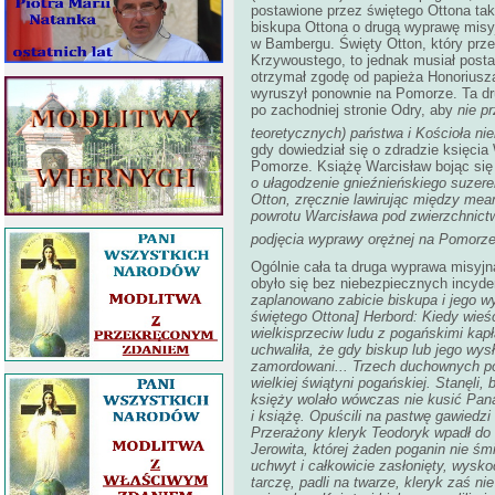
postawione przez świętego Ottona tak 
biskupa Ottona o drugą wyprawę misy
w Bambergu. Święty Otton, który prze
Krzywoustego, to jednak musiał post
otrzymał zgodę od papieża Honoriusza I
wyruszył ponownie na Pomorze. Ta dr
po zachodniej stronie Odry, aby
nie p
teoretycznych) państwa i Kościoła ni
gdy dowiedział się o zdradzie księci
Pomorze. Książę Warcisław bojąc się
o ułagodzenie gnieźnieńskiego suzere
Otton, zręcznie lawirując między mea
powrotu Warcisława pod zwierzchnict
podjęcia wyprawy orężnej na Pomorz
Ogólnie cała ta druga wyprawa misyjn
obyło się bez niebezpiecznych incyd
zaplanowano zabicie biskupa i jego w
świętego Ottona] Herbord: Kiedy wieść
wielkisprzeciw ludu z pogańskimi ka
uchwaliła, że gdy biskup lub jego wy
zamordowani... Trzech duchownych pos
wielkiej świątyni pogańskiej. Stanęli
księży wolało wówczas nie kusić Pana 
i książę. Opuścili na pastwę gawiedz
Przerażony kleryk Teodoryk wpadł do 
Jerowita, której żaden poganin nie śmi
uchwyt i całkowicie zasłonięty, wysko
tarczę, padli na twarze, kleryk zaś nie