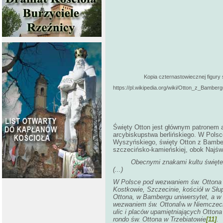
Kopia czternastowiecznej figury
https://pl.wikipedia.org/wiki/Otton_z_Bamb
Święty Otton jest głównym patronem 
arcybiskupstwa berlińskiego. W Pols
Wyszyńskiego, święty Otton z Bamberg
szczecińsko-kamieńskiej, obok Najśw
Obecnymi znakami kultu święt
(...)
W Polsce pod wezwaniem św. Ottona 
Kostkowie
,
Szczecinie
,
kościół w Słu
Ottona
, w Bambergu
uniwersytet
, a w
wezwaniem św. Ottona
w Niemczec
ulic i placów upamiętniających Otton
rondo św. Ottona w Trzebiatowie
[11]
.