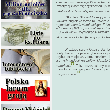
sześciu misji: świętego Wojciecha,
[ś
[świętych]
Braci międzyrzeckich,
[his
ostatnia doszła w całej rozciągłości d
Otton lub Otto
jest to imię poc
Odward
[angielska forma to
Edward
a
rzymskich narodu niemieckiego. Z hist
w Gnieźnie (1000 r.) spotkał się z Bo
(...) w XI wieku. Występuje w rodzini
jako pierwszy Polak [trzeci] syn Boles
W sztuce święty Otton z Bambergu 
pontyfikalnych a jego atrybutami są pa
atrybutem misjonarzy oraz znakiem ch
licznych fundacji kościołów i klasztoró
[9]
materialnie
; Także roztrzaskany po
działalności misyjnej na Pomorzu prz
[10]
Krzywoustego
.