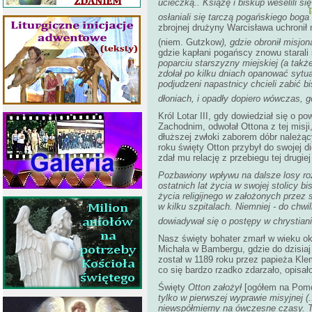
ucieczką.. Książę i biskup weselili si
[
osłaniali się tarczą pogańskiego boga
zbrojnej drużyny Warcisława uchroni
(niem. Gutzkow
), gdzie obronił misjo
gdzie kapłani pogańscy znowu starali 
poparciu starszyzny miejskiej (a tak
zdołał po kilku dniach opanować syt
podjudzeni napastnicy chcieli zabić b
dłoniach, i opadły dopiero wówczas, 
Król Lotar III, gdy dowiedział się o 
Zachodnim, odwołał Ottona z tej misj
dłuższej zwłoki zaborem dóbr należąc
roku święty Otton przybył do swojej di
zdał mu relację z przebiegu tej drugiej 
Pozbawiony wpływu na dalsze losy roz
ostatnich lat życia w swojej stolicy b
życia religijnego w założonych przez 
w kilku szpitalach. Niemniej - do chwi
dowiadywał się o postępy w chrystian
Nasz święty bohater zmarł w wieku ok
Michała w Bambergu, gdzie do dzisiaj
został w 1189 roku przez papieża Klem
co się bardzo rzadko zdarzało, opisał
Święty
Otton założył
[ogółem na Pom
tylko w pierwszej wyprawie misyjnej (
niewspółmierny na ówczesne czasy. T