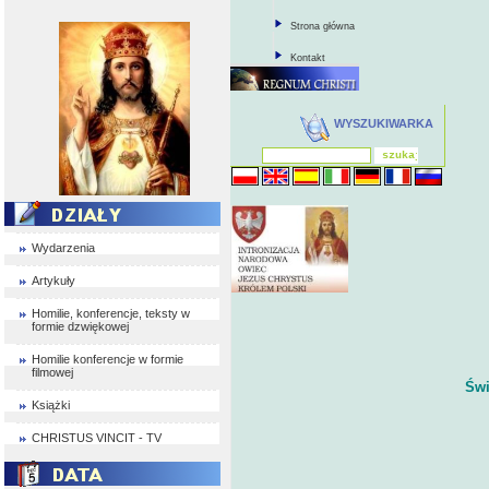
Strona główna
Kontakt
WYSZUKIWARKA
Wydarzenia
Artykuły
Homilie, konferencje, teksty w
formie dzwiękowej
Homilie konferencje w formie
filmowej
Świ
Książki
CHRISTUS VINCIT - TV