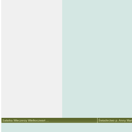
Sałatka Wieczerzy Wielkoczwart ...
Świadectwo p. Anny Marii