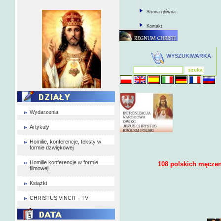
Strona główna
Kontakt
WYSZUKIWARKA
Wydarzenia
Artykuły
Homilie, konferencje, teksty w
formie dzwiękowej
Homilie konferencje w formie
108 polskich męczen
filmowej
Książki
CHRISTUS VINCIT - TV