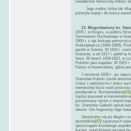
świadectwo heroicznej miłości d
Jego matka, która tak ofiarni
przeżyła wojnę i do końca swoi
13. Błogosławiony ks. Stanis
1876 r. w Książu, w pobliżu Strz
Seminarium Duchownego w Gnieźn
1900 r. z rąk biskupa pomocnicz
Andrzejewicza (1840-1908). Posł
parafii w Śremie. W 1910 r. zos
Gnieźnie, a od 1917 r. pełnił tę 
farze. W latach 1919-1922, w cz
Polskim jako kapelan. W 1923 r. 
Panny w Inowrocławiu, gdzie pos
2 września 1939 r., po zajęciu
Stanisław Kubski został areszt
znany z patriotyzmu i pracy wyc
niemieckiej liście osób przezna
przebywał w Buchenwaldzie
[15]
ciężko pracował w kamieniołomach
przeniesiony razem z innymi ka
ks. Stanisław Gałecki opisał sw
obozie. Oto fragmenty tego świ
Spotykamy się po długim cza
dystrofików
[17]
zarażonych świ
spostrzegam kochanego współtow
kocem, spod którego wyziera bru