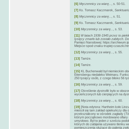
[6]
Męczennicy za wiarę...
, s. 50-51.
[7]
Ks. Tomasz Kaczmarek,
Sanktuari
[8]
Męczennicy za wiarę...
, s. 51.
[9]
Ks. Tomasz Kaczmarek,
Sanktuari
[10]
Męczennicy za wiarę...
, s. 53.
[11]
W latach 1936-1945 przez to piekło 
tysięcy zmarło lub zostało zabitych. D
Pamięci Narodowej: https://archiwum.ip
Miejsce-spod-znaku-trupiej-czaszki.html
[12]
Męczennicy za wiarę...
, s. 55.
[13]
Tamże.
[14]
Tamże.
[15]
KL Buchenwald był niemieckim ob
Ettersbergu niedaleko Weimaru. Funkc
250 tysięcy osób, z czego blisko 56 ty
[16]
Męczennicy za wiarę...
, s. 59.
[17]
Określenie
dystrofik
było w obozo
wycieńczonych lub cierpiących na dyst
[18]
Męczennicy za wiarę...
, s. 60.
[19]
[Nota edytora: Hartheim koło Linzu
mieścił się tam zakład opiekuńczy dla
przekształcony w ośrodek zagłady (
Tö
którym początkowo mordowano ofiary a
umysłowo. Był to jeden z sześciu podo
których do zabijania używano tlenku 
pomieszczenia służące do palenia zwł