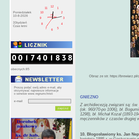
12
11
1
Poniedziałek
10
2
PM
10-8-2026
poniedziałek
9
3
33tydzień
8
4
Czas letni
7
5
6
obecnych:85
Obraz ze str. https://brewiarz.pl/
Proszę podać swój adres e-mail, aby
otrzymywać najnowsze informacje
o serwisie www.regnumchristi
GNIEZNO
e-mail
Z archidiecezją związani są: św.
(ok. 960/70-po 1006), bł. Bogumił
1298), bł. Michał Kozal (1893-1
męczenników z czasów drugiej w
10. Błogosławiony ks. Jan Ne
kwietnia 1885 r. w Gostyczynie