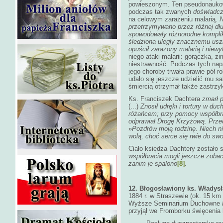
powieszonym. Ten pseudonaukowi
podczas tak zwanych
doświadc
na celowym zarażeniu malarią.
przetrzymywano przez różnej dłu
spowodowały różnorodne komplik
śledziona uległy znacznemu uszk
opuścił zarażony malarią i niew
niego ataki malarii: gorączka, z
niestrawność. Podczas tych napa
jego choroby trwała prawie pół r
udało się jeszcze udzielić mu 
śmiercią otrzymał także zastrzyk
Ks. Franciszek Dachtera
zmarł 
(...)
Znosił udręki i tortury w duc
różańcem; przy pomocy współbrac
odprawiał Drogę Krzyżową. Przed
»
Pozdrów moją rodzinę. Niech n
wolą, choć serce się rwie do sw
Ciało księdza Dachtery zostało
współbracia mogli jeszcze zobac
zanim je spalono
[8]
.
12. Błogosławiony ks. Władys
1884 r. w Straszewie (ok. 15 km
Wyższe Seminarium Duchowne
przyjął we Fromborku święcenia 