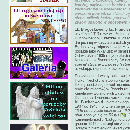
przyniósł z obozowej kaplicy (
księża), najświętszą Hostię i 
zachował pełną świadomość. Ko
wyraźnie powiedział
»
Niech ży
cicho,
»
Niech będzie pochwal
Zwłoki spalono w obozowym 
11. Błogosławiony ks. Francis
września 1910 r. we wsi Salno 
Duchownego w Gnieźnie 10 czerw
dni później w kościele parafia
Bydgoszczy odprawił swoją Mszę 
posługę jako wikariusz w parafii
Od września 1935 r. był prefe
Kupieckim w Bydgoszczy. W cz
specjalistyczne z zakresu histori
uzyskując (zgodnie z ówczesnym
Po wybuchu II wojny światowej 
Pułku Piechoty w stopniu kapita
Bzurą, dostał się niewoli niemie
obóz dla oficerów) w Rotenburgu
kapelanów wojskowych za żołnier
Dlatego ks. Dachtera wraz z gru
KL Buchenwald
- niemieckiego
1937 do 1945 r. w Ettersbergu 
1945 przebywało łącznie ok. 250
ofiar szacuje się na 56 tys.
[5]
).
kamieniołomach. Następnie prze
grudniu 1942 r. zetknął się z pr
jednym z niemieckich lekarzy-zb