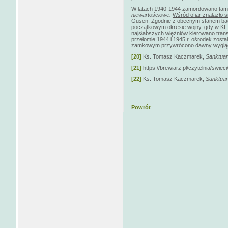
W latach 1940-1944 zamordowano tam 
niewartościowe.
Wśród ofiar znalazło s
Gusen. Zgodnie z obecnym stanem ba
początkowym okresie wojny, gdy w KL
najsłabszych więźniów kierowano tran
przełomie 1944 i 1945 r. ośrodek zosta
zamkowym przywrócono dawny wygląd
[20]
Ks. Tomasz Kaczmarek,
Sanktuar
[21]
https://brewiarz.pl/czytelnia/swiec
[22]
Ks. Tomasz Kaczmarek,
Sanktuar
Powrót