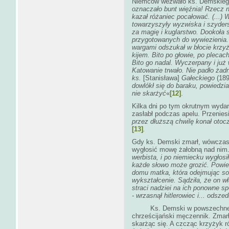
Niemców wezwało ks. Demskieg
oznaczało bunt więźnia! Rzecz ni
kazał różaniec pocałować. (...) 
towarzyszyły wyzwiska i szyders
za magię i kuglarstwo. Dookoła 
przygotowanych do wywiezienia. 
wargami odszukał w błocie krzy
kijem. Bito po głowie, po plecac
Bito go nadal. Wyczerpany i już
Katowanie trwało. Nie padło żad
ks.
[Stanisława]
Gałeckiego
(18
dowlókł się do baraku, powiedzia
nie skarżyć
«
[12]
.
Kilka dni po tym okrutnym wydar
zasłabł podczas apelu. Przenie
przez dłuższą chwilę konał otocz
[13]
.
Gdy ks. Demski zmarł, wówczas 
wygłosić mowę żałobną nad ni
werbista, i po niemiecku wygłosi
każde słowo może grozić.
Powie
domu matka, która odejmując sob
wykształcenie. Sądziła, że on wł
straci nadziei na ich ponowne sp
- wrzasnął hitlerowiec i... odszed
Ks. Demski w powszechnej opi
chrześcijański męczennik. Zmarł 
skarżąc się. A czcząc krzyżyk r