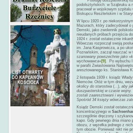
Posługę duszpasterską rozpoc
podolsztyńskich: w Sząbruku a n
pracował w wojskowym szpitalu w
Biskupcu Reszleńskim i w Stary
W lipcu 1920 r. po niekorzystny
Mazurach, który zadecydował o 
Demski, jako zwolennik polskoś
nieudanych próbach przejścia do 
1924 r. został ostatecznie inkar
Wówczas rozpoczął swoją posług
im. Jana Kasprowicza, a po ukońc
Poznańskim, zaczął nauczać w 
szanowany powszechnie jako
»
k
wychowawca
«
[9]
. Po wybuchu I
w parafii Zwiastowania Najświęt
aresztowanego ks. Stanisława K
2 listopada 1939 r. ksiądz Wład
Niemców. Otóż w tym dniu, wez
okolicy do starostwa
(...),
aby ja
duszpasterskiej w czasie wojny.
zostali zaaresztowani i wywiezi
Spośród 34 księży wówczas zatr
Ksiądz Demski został ostateczn
koncentracyjnego w
Sachsenha
szczególnie dręczony i szykan
kapo. Gdy pewnego dnia miano p
obozu, z węzełka jednego z nich
tym obozie. Ponieważ nikt nie pr