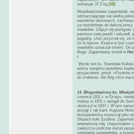
wskazuje 37,5 kg.
[18]
.
Współwięźniowie zapamiętali, te
odznaczającego się wielką pobo
warunków obozowych, zachowywa
za niezdolnego do dalszej pracy 
inwalidów.
Zdążył się pożegnać z
pasterza swej parafii i odszedł, 
pogodny, choć przyznał się, że tr
że to lepsze. Księża w tym czasi
inwalidów oznaczał śmierć. On 
Boga. Zagazowany został w
Har
r.
Wyrok ten ks. Stanisław Kubski 
wierny swojemu powołaniu kapła
przyjacielem, prosił: »
Pozdrów mo
do zrobienia. Ale Bóg chce inacz
14. Błogosławiony ks. Władys
czerwca 1911 r. w Ociążu, nieda
matury w 1931 r. wstąpił do Se
ukończył w 1937 r. W tym samym
przyjął z rąk kard. Augusta Hlo
duszpasterską rozpoczął jako wik
Słupach koło Szubina.
Zapamięt
wewnętrzną siłą, charyzmatem sł
zwłaszcza podczas kazań pasyjn
cenionego spowiednika, a księża