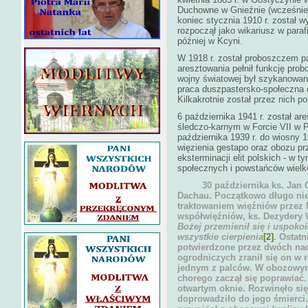
Duchowne w Gnieźnie (wcześniej
koniec stycznia 1910 r. został 
rozpoczął jako wikariusz w paraf
później w Kcyni.
W 1918 r. został proboszczem par
aresztowania pełnił funkcję pr
wojny światowej był szykanowan
praca duszpastersko-społeczna 
Kilkakrotnie został przez nich po
6 października 1941 r. został a
śledczo-karnym w Forcie VII w P
października 1939 r. do wiosny 1
więzienia gestapo oraz obozu pr
eksterminacji elit polskich - w t
społecznych i powstańców wielk
30 października ks. Jan Ch
Dachau. Początkowo długo nie
traktowaniem więźniów przez 
współwięźniów, ks. Dezydery 
Bożej przemienił się i uspokoi
wszystkie cierpienia
[2]
.
Ostatn
potwierdzone przez dwóch na
ogrodniczych zranił się on w 
jednym z palców. W obozowym 
chorego zaczął się poprawiać. 
otwartym oknie. Rozwinęło się 
doprowadziło do jego śmierci