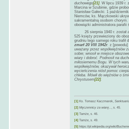
duchowego
[21]
.
W lipcu 1939 r. 
Marcina w Szubinie, gdzie prob
Stanisław Gałecki. 1 październi
Niemców, ks. Mączkowski ukrywał
sakramentalną osobom chorym. N
obowiązki administratora parafi
26 sierpnia 1940 r. został ar
525 księży przewieziony do ob
grudniu tego samego roku trafił
zmarł
20 VIII 1942r
.
z [powodu]
uważany przez współwięźniów za
sobie; wnosił w miejsce obozowe
wiary i dobroć. Podnosił na duch
miłosiernemu Bogu. W tych waru
współwięźniów, okazywał heroicz
wycieńczenia niósł pomoc cierpią
chleba. Mówił do więźniów o śmi
Chrystusem
[22]
.
[1]
Ks. Tomasz Kaczmarek,
Sanktuari
[2]
Męczennicy za wiarę...
, s. 45.
[3]
Tamże, s. 46.
[4]
Tamże, s. 49.
[5]
https://pl.wikipedia.org/wiki/Bu