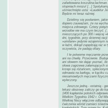
zafarbowana koszulina-lachman.
stopniach mrozu! [...] Spotykam
uśmiechnięte usta:
»
Laudetur Je
Będzie mi teraz raźniej.
Dzielimy się posłaniem, jakie 
dopiero zauważam, że na wychud
miejsca zdrowego. Cztery potężn
wrzodów nie ma czym leczyć. (.
mieszczących po 300 i więcej
»
dni, tygodnie, przy dziennej racj
»
umilane
«
jedynie wzajemnym na
w łaźni, dokąd zapędzają raz w 
oczywista, że padają ofiary.
I te potworne męczarnie przetrz
ani na chwilę. Przeciwnie. Buduje
ani słowem nie dając poznać, ile
słowa zagrzewa załamujących s
krzepi się różańcem, splecionym
odmawia na barłogu, w kąciku c
niesamowitych męczarni fizyczn
wyleczony.
Jeszcze jedną
-
ostatnią
-
geh
lekarz obozowy zaliczy go do k
1400 kapłanów polskich odpraw
Wielkim Tygodniu 1942 r. Od Wie
Wielkiej Nocy włącznie odbywają
ćwiczenia wśród zamieci śnieżne
kapłańskich. Tym razem ks. Kub