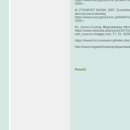
https://www.swzygmunt.knc.pl/SAINT
2026 r.
bł. ZYGMUNT SAJNA, 1897, Żurawlówka 
diecezji warszawskiej,
https://www.swzygmunt.knc.pl/SAIN
2026 r.
Ks. Zenon Czumaj,
Błogosławiony Mic
https://www.niedziela.pl/artykul/1307
utm_source=chatgpt.com, 17. 01. 2026 
https://www.krzczonowice.pl/index.php
http://www.magwil.lt/material,blogoslaw
Powrót