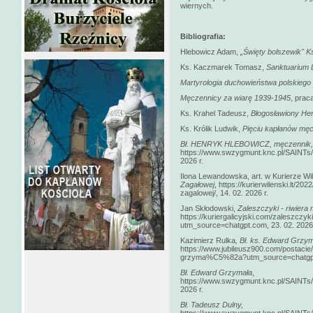
wiernych.
Bibliografia:
Hlebowicz Adam,
„Święty bolszewik" K
Ks. Kaczmarek Tomasz,
Sanktuarium 
Martyrologia duchowieństwa polskiego
Męczennicy za wiarę 1939-1945
, prac
Ks. Krahel Tadeusz,
Błogosławiony He
Ks. Królik Ludwik,
Pięciu kapłanów mę
Bł. HENRYK HLEBOWICZ, męczennik, pa
https://www.swzygmunt.knc.pl/SAIN
2026 r.
Ilona Lewandowska, art. w Kurierze Wi
Zagałowej
, https://kurierwilenski.lt/2
zagalowej/, 14. 02. 2026 r.
Jan Skłodowski,
Zaleszczyki - riwiera
https://kuriergalicyjski.com/zaleszczy
utm_source=chatgpt.com, 23. 02. 2026 
Kazimierz Rulka
, Bł. ks. Edward Grzym
https://www.jubileusz900.com/post
grzyma%C5%82a?utm_source=chatgpt.
Bł. Edward Grzymała
,
https://www.swzygmunt.knc.pl/SAINT
2026 r.
Bł. Tadeusz Dulny,