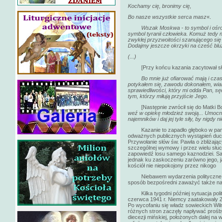
Kochamy cię, bronimy cię,
Bo nasze wszystkie serca masz
«.
Wszak Moskwa - to symbol i ośrodek n
symbol tyranii człowieka. Komuż tedy n
zwykłej przyzwoitości szanującego się c
Dodajmy jeszcze okrzyki na cześć blu
(...)
[Przy końcu kazania zacytował s
Bo mnie już ofiarować mają i cz
potykałem się, zawodu dokonałem, wia
sprawiedliwości, który mi odda Pan, sędz
tym, którzy miłują przyjście Jego.
[Następnie zwrócił się do Matki Bo
weź w opiekę młodzież swoją... Umocnij
najemników i daj jej tyle siły, by nigdy
Kazanie to zapadło głęboko w pamięć
odważnych publicznych wystąpień duch
Przywołanie słów św. Pawła o zbliżają
szczególnej wymowy i przez wielu słu
zapowiedź losu samego kaznodziei. Sa
jednak ku zaskoczeniu zarówno jego, 
kościół nie niepokojony przez nikogo
Niebawem wydarzenia polityczne nab
sposób bezpośredni zaważyć także na 
Kilka tygodni później sytuacja polit
czerwca 1941 r. Niemcy zaatakowały 
Po wycofaniu się władz sowieckich Wil
różnych stron zaczęły napływać prośb
diecezji mińskiej, położonych dalej na