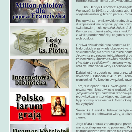
religijne zostało niemal całkowicie znis
Ks. Henryk Hlebowicz zgłosił gotowo
We wrześniu 1941 r., z polecenia abp.
objął administrację trzech parafii: Cho
Posługiwał tam w niezwykle trudnych 
duszpasterskimi i organizując na nowo 
świadkowie, „...
nie sypiał dłużej niż 2-
Komunii św., dawał śluby, głosił nauki
".
z wielką serdecznością i często w proce
nich posługi.
Gorliwa działalność duszpasterska ks
białoruskich oraz władz okupacyjnych. 
sakramentów, ale starał się także podt
Jednym z przejawów tej działalności by
katechizmów, śpiewniczków i różańcó
charakterze religijnym
", napisane w ję
oraz w umacnianiu wiary i zachowaniu po
Działalność ta została uznana przez w
dokładnie 6 listopada 1941 r., ks. Hleb
niemieckiej. Po krótkim uwięzieniu prz
Tam, 9 listopada 1941 r. około godz. 17
nieznanym miejscu w lesie niedaleko 
„
Najważniejszym zarzutem rzeczowym w
przewiezione przez niego i rozdawane m
były portrety prezydenta I. Mościckieg
nie zginęła
«"
Śmierć ks. Henryka Hlebowicza była kon
oraz troski o zachowanie wiary, a takż
ziemie.
Jego ofiara została zapamiętana przez
wierności kapłańskiemu powołaniu. W ś
najtrudniejszych warunkach nie zrezyg