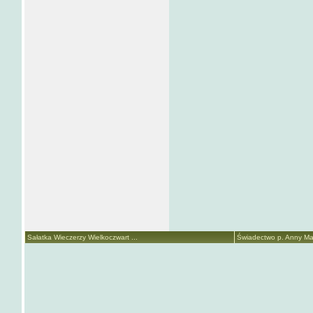
Sałatka Wieczerzy Wielkoczwart ...
Świadectwo p. Anny Mari