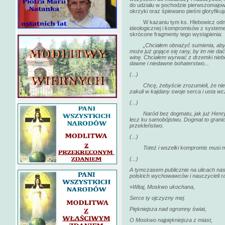
do udziału w pochodzie pierwszomajo
okrzyki oraz śpiewano pieśni gloryfiku
W kazaniu tym ks. Hlebowicz odniósł
ideologicznej i kompromisów z systeme
skrócone fragmenty tego wystąpienia:
„Chciałem obnażyć sumienia, ab
może już gojące się rany, by im nie d
winę. Chciałem wyrwać z drzemki nieb
dawne i niedawne bohaterstwo...
(...)
Chcę, żebyście zrozumieli, że nie m
zakuli w kajdany swoje serca i usta wc
(...)
Naród bez dogmatu, jak już Henryk Si
lecz ku samobójstwu. Dogmat to granica
przekleństwo.
(...)
Toteż i wszelki kompromis musi mi
(...)
A tymczasem publicznie na ulicach na
polskich wychowawców i nauczycieli ra
»
Witaj, Moskwo ukochana,
Serce ty ojczyzny mej.
Piękniejsza nad ogromny świat,
O Moskwo najpiękniejsza z miast,