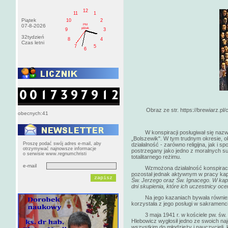
12
11
1
Piątek
10
2
PM
07-8-2026
pištek
9
3
32tydzień
8
4
Czas letni
7
5
6
Obraz ze str. https://brewiarz.pl/
obecnych:41
W konspiracji posługiwał się nazwis
„Bolszewik". W tym trudnym okresie, o
Proszę podać swój adres e-mail, aby
działalność - zarówno religijna, jak i 
otrzymywać najnowsze informacje
postrzegany jako jedno z moralnych sum
o serwisie www.regnumchristi
totalitarnego reżimu.
e-mail
Wzmożona działalność konspiracyjna 
pozostał jednak aktywnym w pracy kapł
Św. Jerzego oraz Św. Ignacego. W kaplic
dni skupienia, które ich uczestnicy oce
Na jego kazaniach bywała również 
korzystała z jego posługi w sakramenci
3 maja 1941 r. w kościele pw. św. Je
Hlebowicz wygłosił jedno ze swoich n
wszystkim do młodzieży i nauczycieli,