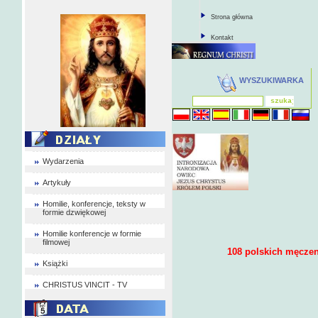
Strona główna
Kontakt
WYSZUKIWARKA
Wydarzenia
Artykuły
Homilie, konferencje, teksty w
formie dzwiękowej
Homilie konferencje w formie
filmowej
108 polskich męczen
Książki
CHRISTUS VINCIT - TV