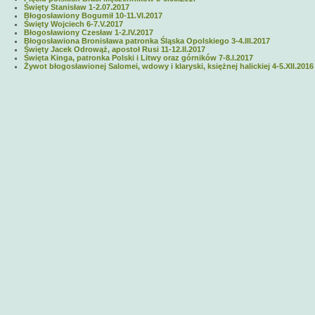
Święty Stanisław 1-2.07.2017
Błogosławiony Bogumił 10-11.VI.2017
Święty Wojciech 6-7.V.2017
Błogosławiony Czesław 1-2.IV.2017
Błogosławiona Bronisława patronka Śląska Opolskiego 3-4.III.2017
Święty Jacek Odrowąż, apostoł Rusi 11-12.II.2017
Święta Kinga, patronka Polski i Litwy oraz górników 7-8.I.2017
Żywot błogosławionej Salomei, wdowy i klaryski, księżnej halickiej 4-5.XII.2016