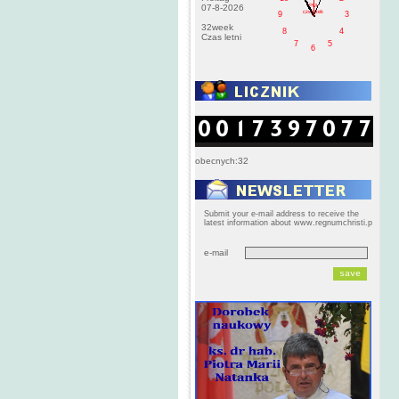
PM
07-8-2026
czwartek
9
3
32week
8
4
Czas letni
7
5
6
obecnych:32
Submit your e-mail address to receive the
latest information about www.regnumchristi.p
e-mail