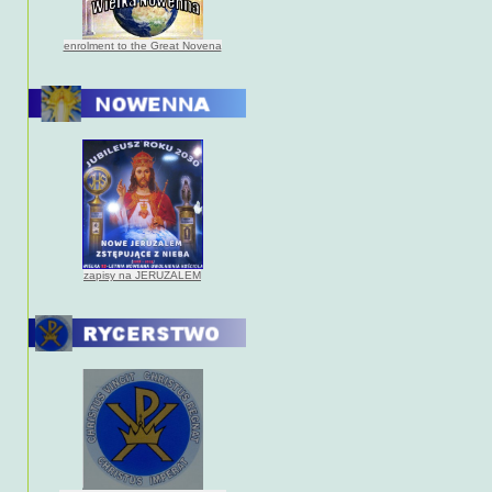
enrolment to the Great Novena
zapisy na JERUZALEM