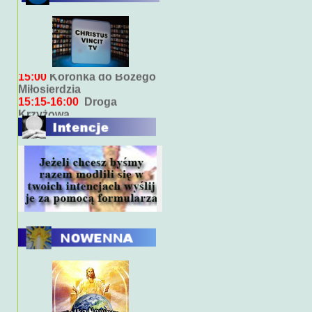
Bieżący program transmisji
bezpośrednich ( na żywo)
7:00
Msza święta
15:00
Koronka do Bożego
Miłosierdzia
15:15-16:00
Droga
Krzyżowa
18:00
Nabożeństwo
wieczorne z kazaniem
10:00
Niedzielna Msza
święta w miarę możliwości
ks. Piotra