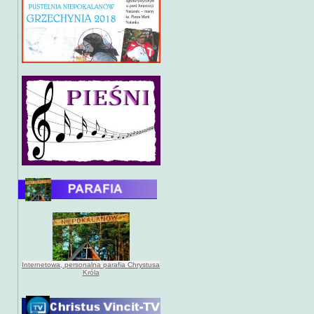
Internetowa, personalna parafia Chrystusa
Króla