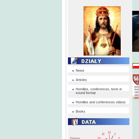
News
Articles
Homilies, conferences, texts in
sound format
Homilies and conferences videos
Books
12
11
1
Freitag
10
2