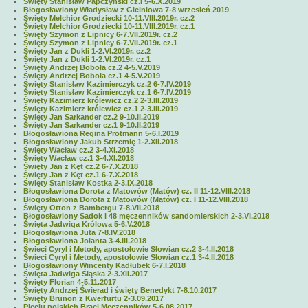
Święty Stanisław Papczyński cz.I 5-6.X.2019
Błogosławiony Władysław z Gielniowa 7-8 wrzesień 2019
Święty Melchior Grodziecki 10-11.VIII.2019r. cz.2
Święty Melchior Grodziecki 10-11.VIII.2019r. cz.1
Święty Szymon z Lipnicy 6-7.VII.2019r. cz.2
Święty Szymon z Lipnicy 6-7.VII.2019r. cz.1
Święty Jan z Dukli 1-2.VI.2019r. cz.2
Święty Jan z Dukli 1-2.VI.2019r. cz.1
Święty Andrzej Bobola cz.2 4-5.V.2019
Święty Andrzej Bobola cz.1 4-5.V.2019
Święty Stanisław Kazimierczyk cz.2 6-7.IV.2019
Święty Stanisław Kazimierczyk cz.1 6-7.IV.2019
Święty Kazimierz królewicz cz.2 2-3.III.2019
Święty Kazimierz królewicz cz.1 2-3.III.2019
Święty Jan Sarkander cz.2 9-10.II.2019
Święty Jan Sarkander cz.1 9-10.II.2019
Błogosławiona Regina Protmann 5-6.I.2019
Błogosławiony Jakub Strzemię 1-2.XII.2018
Święty Wacław cz.2 3-4.XI.2018
Święty Wacław cz.1 3-4.XI.2018
Święty Jan z Kęt cz.2 6-7.X.2018
Święty Jan z Kęt cz.1 6-7.X.2018
Święty Stanisław Kostka 2-3.IX.2018
Błogosławiona Dorota z Mątowów (Mątów) cz. II 11-12.VIII.2018
Błogosławiona Dorota z Mątowów (Mątów) cz. I 11-12.VIII.2018
Święty Otton z Bambergu 7-8.VII.2018
Błogosławiony Sadok i 48 męczenników sandomierskich 2-3.VI.2018
Święta Jadwiga Królowa 5-6.V.2018
Błogosłąwiona Juta 7-8.IV.2018
Błogosławiona Jolanta 3-4.III.2018
Świeci Cyryl i Metody, apostołowie Słowian cz.2 3-4.II.2018
Świeci Cyryl i Metody, apostołowie Słowian cz.1 3-4.II.2018
Błogosławiony Wincenty Kadłubek 6-7.I.2018
Święta Jadwiga Śląska 2-3.XII.2017
Święty Florian 4-5.11.2017
Święty Andrzej Świerad i święty Benedykt 7-8.10.2017
Święty Brunon z Kwerfurtu 2-3.09.2017
Pięciu polskich Braci Męczenników 5-6.08.2017