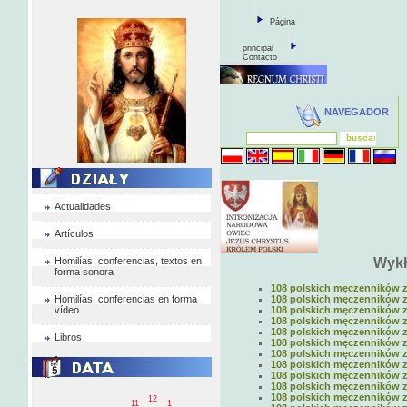
Página
principal
Contacto
NAVEGADOR
Actualidades
Artículos
Homilías, conferencias, textos en
Wykł
forma sonora
108 polskich męczenników z 
Homilías, conferencias en forma
108 polskich męczenników z 
vídeo
108 polskich męczenników z 
108 polskich męczenników z c
108 polskich męczenników z 
Libros
108 polskich męczenników z c
108 polskich męczenników z 
108 polskich męczenników z 
108 polskich męczenników z 
108 polskich męczenników z c
108 polskich męczenników z c
12
11
1