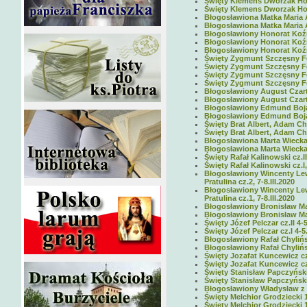
Święty Klemens Dworzak Hofba
Święty Klemens Dworzak Hofba
Błogosławiona Matka Maria A
Błogosławiona Matka Maria A
Błogosławiony Honorat Koźmi
Błogosławiony Honorat Koźmi
Błogosławiony Honorat Koźmi
Święty Zygmunt Szczęsny Feli
Święty Zygmunt Szczęsny Feli
Święty Zygmunt Szczęsny Feli
Święty Zygmunt Szczęsny Fel
Błogosławiony August Czartor
Błogosławiony August Czarto
Błogosławiony Edmund Bojano
Błogosławiony Edmund Bojano
Święty Brat Albert, Adam Chm
Święty Brat Albert, Adam Chm
Błogosławiona Marta Wiecka c
Błogosławiona Marta Wiecka 
Święty Rafał Kalinowski cz.II
Święty Rafał Kalinowski cz.I,
Błogosławiony Wincenty Lew
Pratulina cz.2, 7-8.III.2020
Błogosławiony Wincenty Lew
Pratulina cz.1, 7-8.III.2020
Błogosławiony Bronisław Mark
Błogosławiony Bronisław Mar
Święty Józef Pelczar cz.II 4-5
Święty Józef Pelczar cz.I 4-5
Błogosławiony Rafał Chylińsk
Błogosławiony Rafał Chylińsk
Święty Jozafat Kuncewicz cz.
Święty Jozafat Kuncewicz cz.
Święty Stanisław Papczyński 
Święty Stanisław Papczyński 
Błogosławiony Władysław z 
Święty Melchior Grodziecki 10
Święty Melchior Grodziecki 10