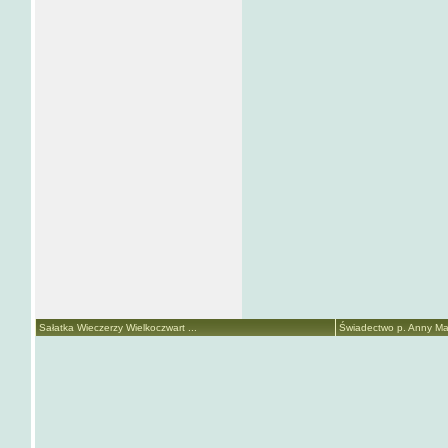
Sałatka Wieczerzy Wielkoczwart ...
Świadectwo p. Anny Mari