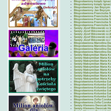
Błogosławiony ksiądz Ignacy
Błogosławiony ksiądz Ignacy
Błogosławiony Jan Beyzym cz
Błogosławiony Jan Beyzym cz
Błogosławiona Franciszka Sie
Błogosławiona Franciszka Sie
Błogosławiona Franciszka Sied
Błogosławiona Franciszka Sie
Błogosławiona Franciszka Sie
Święty Józef Bilczewski cz.V
Święty Józef Bilczewski cz.I
Święty Józef Bilczewski cz.II
Święty Józef Bilczewski cz.II
Święty Józef Bilczewski cz.I 
Błogosławiona Marcelina Daro
Błogosławiona Marcelina Daro
Błogosławiona Marcelina Daro
Błogosławiona Marcelina Dar
Święty Maksymilian Maria Kol
Święty Maksymilian Maria Kol
Święty Maksymilian Maria Kol
Święty Maksymilian Maria Kol
Święty Maksymilian Maria Ko
Święty Maksymilian Maria Ko
Święty Maksymilian Maria Kol
Święty Maksymilian Maria Kol
Święty Maksymilian Maria Kol
Błogosławiona Kolumba Gabri
Błogosławiona Kolumba Gabri
Błogosławiona Kolumba Gabri
Błogosławiona Kolumba Gabrie
Błogosławiona Kolumba Gabri
Błogosławiona Kolumba Gabri
Błogosławiona Zofia Czeska c
Błogosławiona Zofia Czeska 
Święty Klemens Dworzak Hofb
Święty Klemens Dworzak Hofb