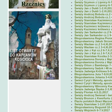
Święty Szymon z Lipnicy 6-7.
Święty Szymon z Lipnicy 6-7.
Święty Jan z Dukli 1-2.VI.2019
Święty Jan z Dukli 1-2.VI.2019
Święty Andrzej Bobola cz.2 
Święty Andrzej Bobola cz.1 
Święty Stanisław Kazimierczy
Święty Stanisław Kazimierczy
Święty Kazimierz królewicz cz
Święty Kazimierz królewicz cz
Święty Jan Sarkander cz.2 9-
Święty Jan Sarkander cz.1 9-
Błogosławiona Regina Protm
Błogosławiony Jakub Strzemi
Święty Wacław cz.2 3-4.XI.2
Święty Wacław cz.1 3-4.XI.2
Święty Jan z Kęt cz.2 6-7.X.
Święty Jan z Kęt cz.1 6-7.X.
Święty Stanisław Kostka 2-3
Błogosławiona Dorota z Mąto
Błogosławiona Dorota z Mąto
Święty Otton z Bambergu 7-8
Błogosławiony Sadok i 48 m
Święta Jadwiga Królowa 5-6
Błogosłąwiona Juta 7-8.IV.2
Błogosławiona Jolanta 3-4.II
Świeci Cyryl i Metody, apost
Świeci Cyryl i Metody, apost
Błogosławiony Wincenty Kad
Święta Jadwiga Śląska 2-3.XI
Święty Florian 4-5.11.2017
Święty Andrzej Świerad i św
Święty Brunon z Kwerfurtu 2
Pięciu polskich Braci Męcze
Święty Stanisław 1-2.07.2017
Błogosławiony Bogumił 10-1
Święty Wojciech 6-7.V.2017