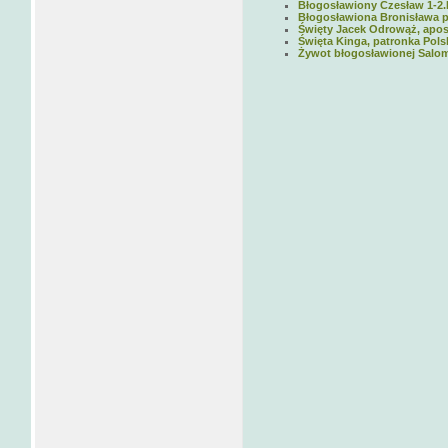
Błogosławiony Czesław 1-2.
Błogosławiona Bronisława pa
Święty Jacek Odrowąż, apost
Święta Kinga, patronka Polsk
Żywot błogosławionej Salomei