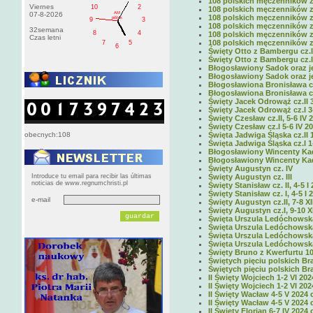
108 polskich męczenników z 
Viernes
10
2
108 polskich męczenników z 
AM
07-8-2026
108 polskich męczenników z 
pištek
9
3
108 polskich męczenników z c
32semana
8
4
108 polskich męczenników z c
Czas letni
108 polskich męczenników z 
7
5
6
Święty Otto z Bambergu cz.II
Święty Otto z Bambergu cz.I 
Błogosławiony Sadok oraz jeg
Błogosławiony Sadok oraz jeg
Błogosławiona Bronisława cz.
Błogosławiona Bronisława cz.
Święty Jacek Odrowąż cz.II 
Święty Jacek Odrowąż cz.I 3
Święty Czesław cz.II, 5-6 IV 
Święty Czesław cz.I 5-6 IV 2
obecnych:108
Święta Jadwiga Śląska cz.II 1
Święta Jadwiga Śląska cz.I 1-
Błogosławiony Wincenty Kadłu
Błogosławiony Wincenty Kadłu
Święty Augustyn cz. IV
Introduce tu email para recibir las últimas
Święty Augustyn cz. III
noticias de www.regnumchristi.pl
Święty Stanisław cz. II, 4-5 I
Święty Stanisław cz. I, 4-5 I 
e-mail
Święty Augustyn cz.II, 7-8 XI
Święty Augustyn cz.I, 9-10 X
Święta Urszula Ledóchowska 
Święta Urszula Ledóchowska c
Święta Urszula Ledóchowska c
Święta Urszula Ledóchowska c
Święty Bruno z Kwerfurtu 10-
Świętych pięciu polskich Bra
Świętych pięciu polskich Bra
II Święty Wojciech 1-2 VI 202
II Święty Wojciech 1-2 VI 202
II Święty Wacław 4-5 V 2024 
II Święty Wacław 4-5 V 2024 
II Święty Florian 6-7 IV 2024 