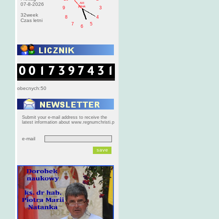
AM
07-8-2026
pištek
9
3
32week
8
4
Czas letni
7
5
6
obecnych:50
Submit your e-mail address to receive the
latest information about www.regnumchristi.p
e-mail