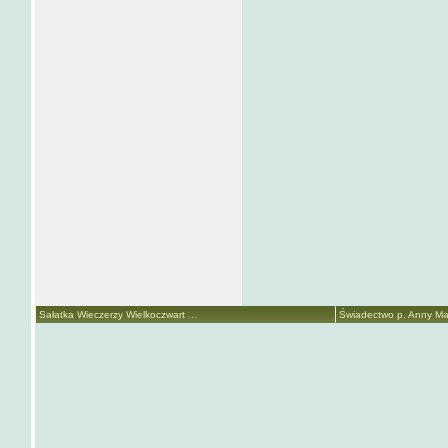
Sałatka Wieczerzy Wielkoczwart ...
Świadectwo p. Anny Mari