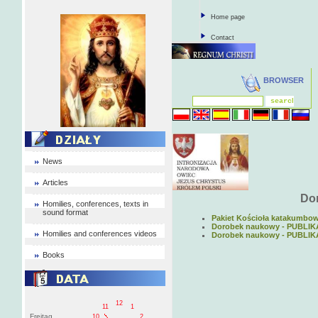
Home page
Contact
BROWSER
News
Articles
Do
Homilies, conferences, texts in
sound format
Pakiet Kościoła katakumbo
Dorobek naukowy - PUBLI
Homilies and conferences videos
Dorobek naukowy - PUBLI
Books
12
11
1
Freitag
10
2