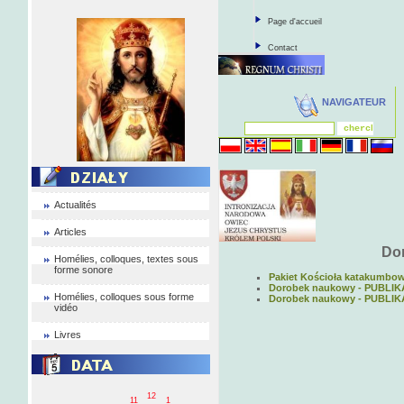
Page d'accueil
Contact
NAVIGATEUR
Actualités
Articles
Do
Homélies, colloques, textes sous
forme sonore
Pakiet Kościoła katakumbo
Dorobek naukowy - PUBLI
Homélies, colloques sous forme
Dorobek naukowy - PUBLI
vidéo
Livres
12
11
1