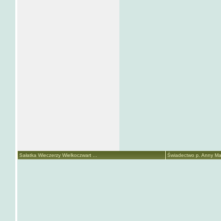
Sałatka Wieczerzy Wielkoczwart ...
Świadectwo p. Anny Mari