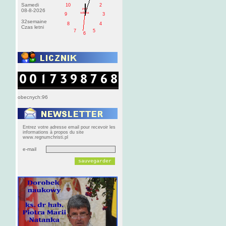
Samedi
10
2
PM
08-8-2026
sobota
9
3
32semaine
8
4
Czas letni
7
5
6
obecnych:96
Entrez votre adresse email pour recevoir les
informations à propos du site
www.regnumchristi.pl
e-mail