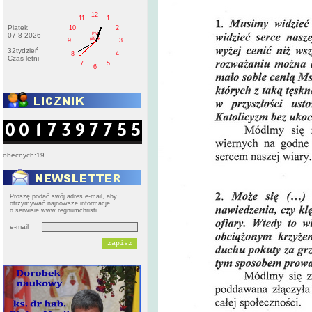
12
11
1
Piątek
10
2
PM
07-8-2026
pištek
9
3
32tydzień
8
4
Czas letni
7
5
6
obecnych:19
Proszę podać swój adres e-mail, aby
otrzymywać najnowsze informacje
o serwisie www.regnumchristi
e-mail