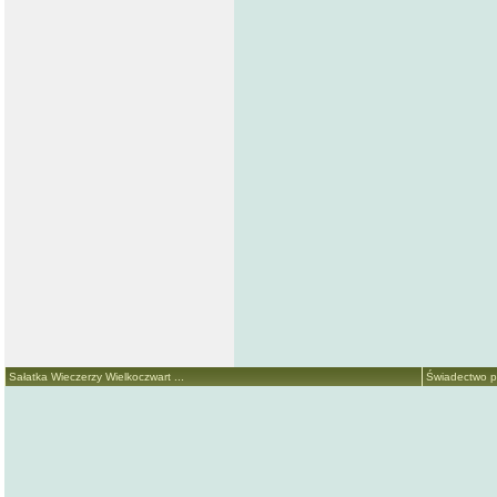
Sałatka Wieczerzy Wielkoczwart ...
Świadectwo p.