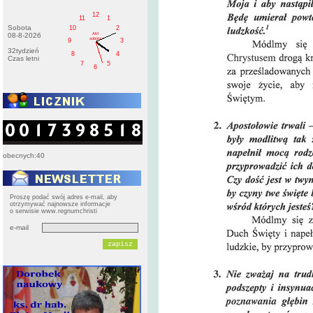
12
11
1
Sobota
10
2
AM
08-8-2026
sobota
9
3
32tydzień
8
4
Czas letni
7
5
6
obecnych:40
Proszę podać swój adres e-mail, aby
otrzymywać najnowsze informacje
o serwisie www.regnumchristi
e-mail