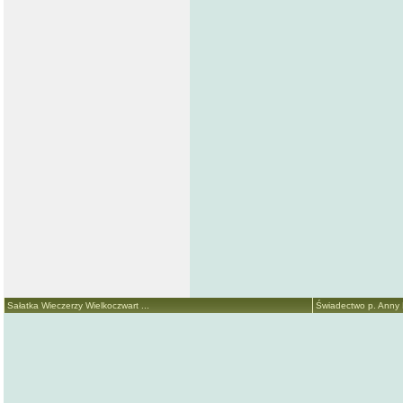
Sałatka Wieczerzy Wielkoczwart ...
Świadectwo p. Anny M