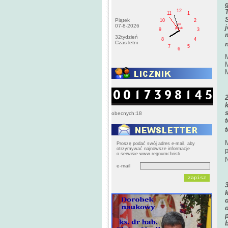
12
11
1
Piątek
10
2
PM
07-8-2026
j
pištek
9
3
32tydzień
8
4
Czas letni
7
5
6
M
obecnych:18
t
Proszę podać swój adres e-mail, aby
otrzymywać najnowsze informacje
o serwisie www.regnumchristi
e-mail