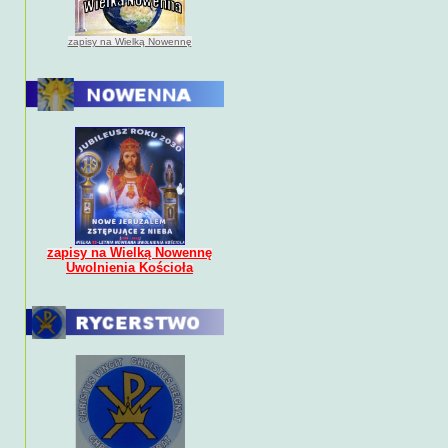
zapisy na Wielką Nowennę
zapisy na Wielką Nowennę
Uwolnienia Kościoła