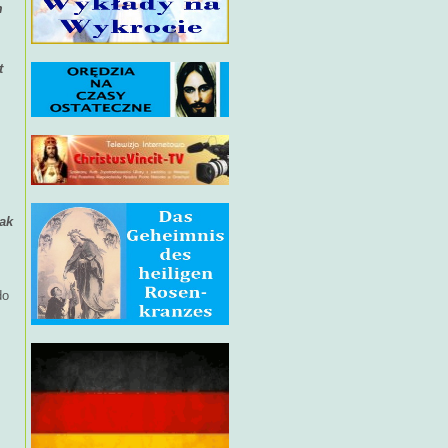
m
t
jak
do