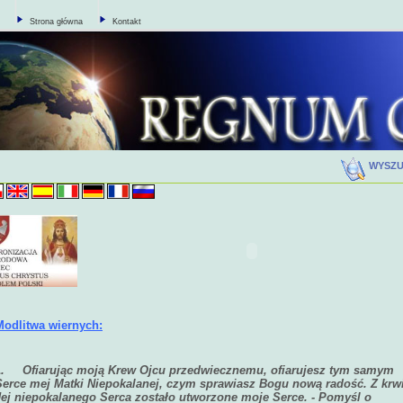
Strona główna
Kontakt
WYSZ
Modlitwa wiernych:
1.
Ofiarując moją Krew Ojcu przedwiecznemu, ofiarujesz tym samym
Serce mej Matki Niepokalanej, czym sprawiasz Bogu nową radość. Z krw
Jej niepokalanego Serca zostało utworzone moje Serce. - Pomyśl o