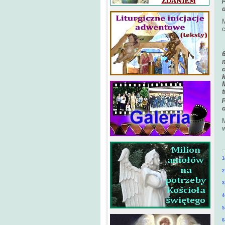
c
w
1
2
3
4
5
6