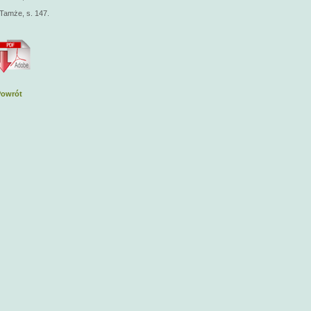
Tamże, s. 147.
Powrót