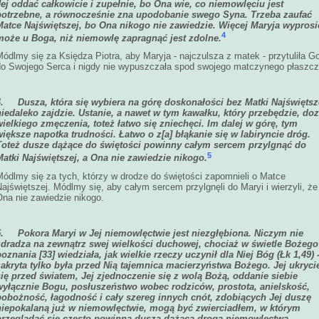
Jej oddać całkowicie i zupełnie, bo Ona wie, co niemowlęciu jest
potrzebne, a równocześnie zna upodobanie swego Syna. Trzeba zaufać
Matce Najświętszej, bo Ona nikogo nie zawiedzie. Więcej Maryja wyprosi
4
może u Boga, niż niemowlę zapragnąć jest zdolne.
ódlmy się za Księdza Piotra, aby Maryja - najczulsza z matek - przytuliła G
do Swojego Serca i nigdy nie wypuszczała spod swojego matczynego płaszcz
4.
Dusza, która się wybiera na górę doskonałości bez Matki Najświętsz
niedaleko zajdzie. Ustanie, a nawet w tym kawałku, który przebędzie, do
wielkiego zmęczenia, toteż łatwo się zniechęci. Im dalej w górę, tym
większe napotka trudności. Łatwo o z[a] błąkanie się w labiryncie dróg.
Toteż dusze dążące do świętości powinny całym sercem przylgnąć do
5
Matki Najświętszej, a Ona nie zawiedzie nikogo.
Módlmy się za tych, którzy w drodze do świętości zapomnieli o Matce
ajświętszej. Módlmy się, aby całym sercem przylgnęli do Maryi i wierzyli, że
Ona nie zawiedzie nikogo.
5.
Pokora Maryi w Jej niemowlęctwie jest niezgłębiona. Niczym nie
zdradza na zewnątrz swej wielkości duchowej, chociaż w świetle Bożego
poznania
[33] wiedziała, jak wielkie rzeczy uczynił dla Niej Bóg (Łk 1,49) 
zakryta tylko była przed Nią tajemnica macierzyństwa Bożego. Jej ukryci
się przed światem, Jej zjednoczenie się z wolą Bożą, oddanie siebie
wyłącznie Bogu, posłuszeństwo wobec rodziców, prostota, anielskość,
pobożność, łagodność i cały szereg innych cnót, zdobiących
Jej duszę
niepokalaną już w
niemowlęctwie, mogą być zwierciadłem, w którym
przeglądać się często powinna dusza dążąca drogą niemowlęctwa