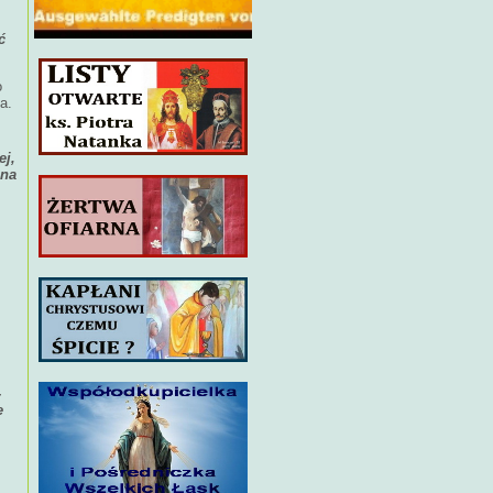
ć
o
a.
ej,
zna
-
e