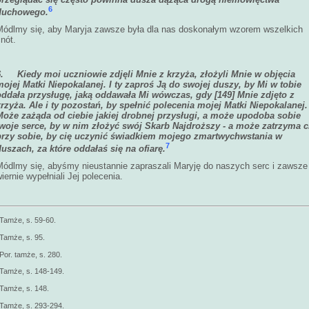
6
duchowego.
Módlmy się, aby Maryja zawsze była dla nas doskonałym wzorem wszelkich
nót.
6.
Kiedy moi uczniowie zdjęli Mnie z krzyża, złożyli Mnie w objęcia
mojej Matki Niepokalanej. I ty zaproś Ją do swojej duszy, by Mi w tobie
oddała przysługę, jaką oddawała Mi wówczas, gdy
[149] Mnie zdjęto z
krzyża. Ale i ty pozostań, by spełnić polecenia mojej Matki Niepokalanej.
Może zażąda od ciebie jakiej drobnej przysługi, a może upodoba sobie
twoje serce, by w nim złożyć swój Skarb Najdroższy - a może zatrzyma c
przy sobie, by cię uczynić świadkiem mojego zmartwychwstania w
7
duszach, za które oddałaś się na ofiarę.
Módlmy się, abyśmy nieustannie zapraszali Maryję do naszych serc i zawsze
iernie wypełniali Jej polecenia.
Tamże, s. 59-60.
Tamże, s. 95.
Por. tamże, s. 280.
Tamże, s. 148-149.
Tamże, s. 148.
Tamże, s. 293-294.