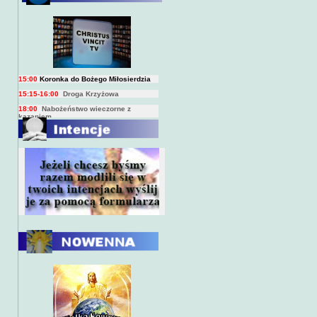
BIEŻĄCY PROGRAM TRANSMISJI
BEZPOŚREDNICH
(na żywo)
7:00
Msza święta
15:00
Koronka do Bożego Miłosierdzia
15:15-16:00
Droga Krzyżowa
18:00
Nabożeństwo wieczorne z
kazaniem
10:00
Niedzielna Msza święta w miarę
możliwości ks. Piotra