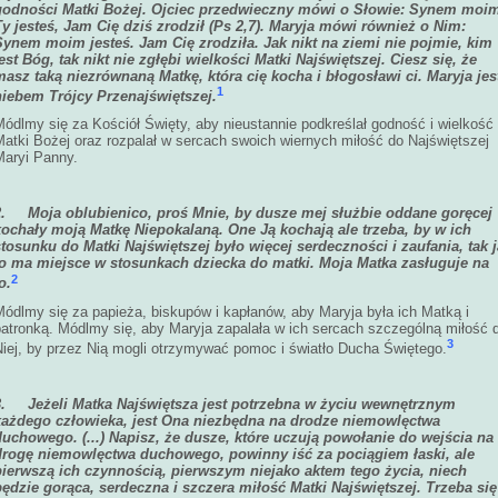
godności Matki Bożej. Ojciec przedwieczny mówi o Słowie: Synem moi
Ty jesteś, Jam Cię dziś zrodził (Ps 2,7). Maryja mówi również o Nim:
Synem moim jesteś. Jam Cię zrodziła. Jak nikt na ziemi nie pojmie, kim
est Bóg, tak nikt nie zgłębi wielkości Matki Najświętszej. Ciesz się, że
masz taką niezrównaną Matkę, która cię kocha i błogosławi ci. Maryja jes
1
niebem Trójcy Przenajświętszej.
ódlmy się za Kościół Święty, aby nieustannie podkreślał godność i wielkość
Matki Bożej oraz rozpalał w sercach swoich wiernych miłość do Najświętszej
Maryi Panny.
2.
Moja oblubienico, proś Mnie, by dusze mej służbie oddane goręcej
kochały moją Matkę Niepokalaną. One Ją kochają ale trzeba, by w ich
stosunku do Matki Najświętszej było więcej serdeczności i zaufania, tak 
to ma miejsce w stosunkach dziecka do matki. Moja Matka zasługuje na
2
o.
Módlmy się za papieża, biskupów i kapłanów, aby Maryja była ich Matką i
patronką. Módlmy się, aby Maryja zapalała w ich sercach szczególną miłość 
3
Niej, by przez Nią mogli otrzymywać pomoc i światło Ducha Świętego.
3.
Jeżeli Matka Najświętsza jest potrzebna w życiu wewnętrznym
każdego człowieka, jest Ona niezbędna na drodze niemowlęctwa
duchowego. (...) Napisz, że dusze, które uczują powołanie do wejścia na
drogę niemowlęctwa duchowego, powinny iść za pociągiem łaski, ale
pierwszą ich czynnością, pierwszym niejako aktem tego życia, niech
będzie gorąca, serdeczna i szczera miłość Matki Najświętszej. Trzeba się