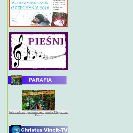
Internetowa, personalna parafia Chrystusa
Króla