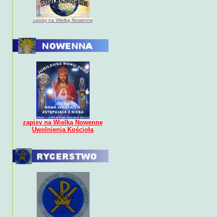
zapisy na Wielką Nowennę
zapisy na Wielką Nowennę
Uwolnienia Kościoła