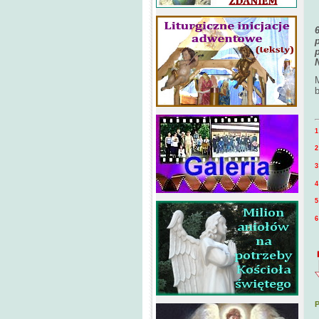
b
2
4
6