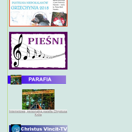
Internetowa, personalna parafia Chrystusa
Króla