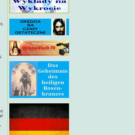
ię,
i.
yż
ąć
,