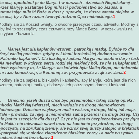
Jezusa, upodobnił je do Maryi. I w duszach - dzieciach Niepokalanej -
przez Maryję, kształtuje Bóg miłości podobieństwo do Jezusa, a
pomnażając miłość Bożą w duszy, sprawia, że dusza wrasta niejako w
Jezusa, by z Nim razem tworzyć rodzinę Ojca niebieskiego.
1
Módlmy się za Kościół Święty, o owocne przeżycie czasu adwentu. Módlmy s
aby był to szczególny czas czuwania przy Matce Bożej, w oczekiwaniu na
rzyjście Zbawiciela.
2.
Maryja jest dla kapłanów wzorem, patronką i matką. Byłoby to dla
Maryi wielką pociechą, gdyby w Litanii loretańskiej dodano wezwanie
„Patronko kapłanów". Dla każdego kapłana Maryja ma osobne dary i łask
Dla niewiast, w których sercu rodzi się niekiedy ból, że nie są kapłanami,
niech wystarczy to, że Maryja, aczkolwiek była Matką Boga, nie dokonała
ani razu konsekracji, a Komunię św. przyjmowała z rąk św. Jana.
2
ódlmy się za papieża, biskupów i kapłanów, aby Maryja, która jest dla nich
zorem, patronką i matką, obdarzyła ich potrzebnymi darami i łaskami.
3.
Dziecino, jeżeli dusza chce być przedmiotem takiej czułej opieki i
miłości Matki Najświętszej, niech wejdzie na drogę niemowlęctwa
duchowego. Dzieciom większym matka wskazuje drogę, którą iść mają.
Małe - prowadzi za rękę, a niemowlęta sama przenosi na drugi brzeg. Cz
nie jest to szczęście dla duszy? Czyż nie jest to bezpieczeństwo przylgn
do Matki; nie odwracać nawet oczu na kamienie przydrożne, na drogę
opoczystą, na zbrukaną ziemię, ale wzrok swej duszy zatopić w błękitach
wpatrywać się w słońce złagodzone blaskiem zorzy - a nade wszystko
kochać, kochać bez obawy.
3