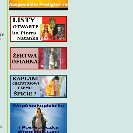
,
szy
o
dy