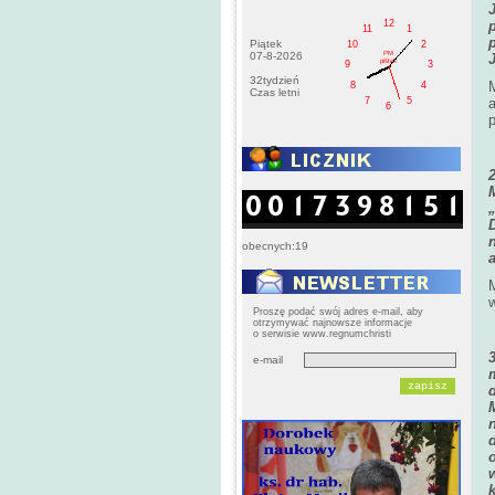
12
11
1
Piątek
10
2
PM
07-8-2026
pištek
9
3
32tydzień
8
4
Czas letni
7
5
6
p
obecnych:19
M
w
Proszę podać swój adres e-mail, aby
otrzymywać najnowsze informacje
o serwisie www.regnumchristi
e-mail