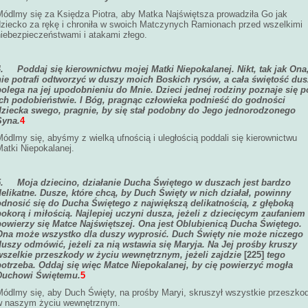
Módlmy się za Księdza Piotra, aby Matka Najświętsza prowadziła Go jak
dziecko za rękę i chroniła w swoich Matczynych Ramionach przed wszelkimi
niebezpieczeństwami i atakami złego.
4.
Poddaj się kierownictwu mojej Matki Niepokalanej. Nikt, tak jak Ona
nie potrafi odtworzyć w duszy moich Boskich rysów, a cała świętość du
polega na jej upodobnieniu do Mnie. Dzieci jednej rodziny poznaje się p
ich podobieństwie. I Bóg, pragnąc człowieka podnieść do godności
dziecka swego, pragnie, by się stał podobny do Jego jednorodzonego
Syna.
4
ódlmy się, abyśmy z wielką ufnością i uległością poddali się kierownictwu
atki Niepokalanej.
5.
Moja dziecino, działanie Ducha Świętego w duszach jest bardzo
delikatne. Dusze, które chcą, by Duch Święty w nich działał, powinny
odnosić się do Ducha Świętego z największą delikatnością, z głęboką
pokorą i miłością. Najlepiej uczyni dusza, jeżeli z dziecięcym zaufaniem
powierzy się Matce Najświętszej. Ona jest Oblubienicą Ducha Świętego.
Ona może wszystko dla duszy wyprosić. Duch Święty nie może niczego
duszy odmówić, jeżeli za nią wstawia się Maryja. Na Jej prośby kruszy
wszelkie przeszkody w życiu wewnętrznym, jeżeli zajdzie
[225]
tego
potrzeba. Oddaj się więc Matce Niepokalanej, by cię powierzyć mogła
Duchowi Świętemu.
5
Módlmy się, aby Duch Święty, na prośby Maryi, skruszył wszystkie przeszko
w naszym życiu wewnętrznym.