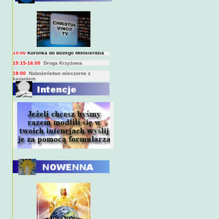
BIEŻĄCY PROGRAM TRANSMISJI
BEZPOŚREDNICH
(na żywo)
7:00
Msza święta
15:00
Koronka do Bożego Miłosierdzia
15:15-16:00
Droga Krzyżowa
18:00
Nabożeństwo wieczorne z
kazaniem
10:00
Niedzielna Msza święta w miarę
możliwości ks. Piotra