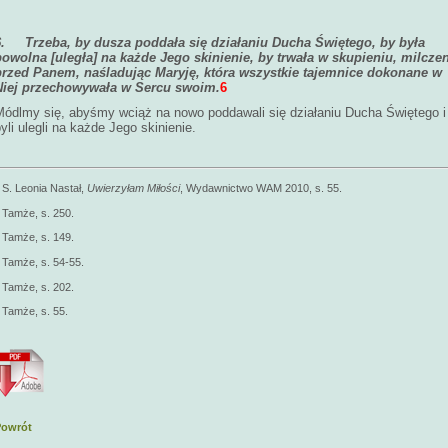
6.
Trzeba, by dusza poddała się działaniu Ducha Świętego, by była
powolna [uległa] na każde Jego skinienie, by trwała w skupieniu, milcze
przed Panem, naśladując Maryję, która wszystkie tajemnice dokonane w
Niej przechowywała w Sercu swoim.
6
Módlmy się, abyśmy wciąż na nowo poddawali się działaniu Ducha Świętego i
yli ulegli na każde Jego skinienie.
1
S. Leonia Nastał,
Uwierzyłam Miłości
, Wydawnictwo WAM 2010, s. 55.
Tamże, s. 250.
3
Tamże, s. 149.
Tamże, s. 54-55.
5
Tamże, s. 202.
Tamże, s. 55.
Powrót