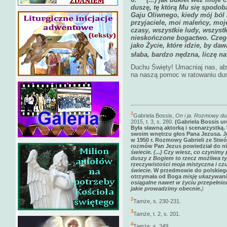
duszę, tę którą Mu się spodob
Gaju Oliwnego, kiedy mój ból
przyjaciele, moi maleńcy, moj
czasy, wszystkie ludy, wszyst
nieskończone bogactwo. Czegó
jako Życie, które idzie, by da
słaba, bardzo nędzna, liczę na c
Duchu Święty! Umacniaj nas, aby
na naszą pomoc w ratowaniu du
1
Gabriela Bossis,
On i ja. Rozmowy d
2015, t. 3, s. 280.
(Gabriela Bossis uro
Była sławną aktorką i scenarzystką.
swoim wnętrzu głos Pana Jezusa. Jej
w 1950 r. Rozmowy Gabrieli ze Stwó
rozmów Pan Jezus powiedział do ni
świecie. (...) Czy wiesz, co czynim
duszy z Bogiem to rzecz możliwa ty
rzeczywistości moja mistyczna i czu
świecie.
W przedmowie do polskieg
otrzymała od Boga
misję ukazywania
osiągalne nawet w życiu przepełnio
jakie prowadzimy obecnie.
)
2
Tamże, s. 230-231.
3
Tamże, t. 2, s. 201.
4
Tamże, s. 249.