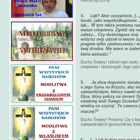
naszej ojczyzny.
4.
Lęk? Ależ oczywiście, (...
hostii, jako współodkupienie.
lęk... W tym także jesteśmy r
wasze cierpienia. Zgódź się r
zależy... Czy dostrzegasz mój
widzisz mój udział w twoim ży
pragnie tylko zjednoczenia i 
twej drodze. Nie wierz w żade
4
która wchodzi
.
Duchu Święty! Udziel nam łaski
cierpienia i dostrzegali Jego ud
5.
Ja chcę dopomóc światu,
o jego Synu na Krzyżu, aby się
zatwardziałym, którzy nawet n
Ojca, który patrzy na śmierć
ostatniej woli Swego Dziecka
wiedzą co czynią'. To zawsze j
5
inaczej?
Duchu Święty! Prosimy Cię o łas
zatwardziałych grzeszników, któ
6.
(...) jak bukiet weź moje 