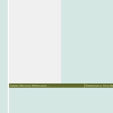
Sałatka Wieczerzy Wielkoczwart ...
Świadectwo p. Anny Mari