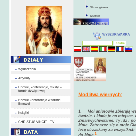
Strona główna
Kontakt
WYSZUKIWARKA
Wydarzenia
Artykuły
Homilie, konferencje, teksty w
formie dzwiękowej
Modlitwa wiernych:
Homilie konferencje w formie
filmowej
1.
Moi aniołowie zbierają ws
Książki
ówdzie, i kładą je na miejsce,
Zmartwychwstanie. Ty idź i p
CHRISTUS VINCIT - TV
Mnie. Zatroszcz się o moje Cia
leżę strzaskany za wszystkich 
1
do Mnie.