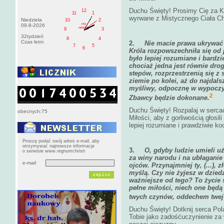
Duchu Święty! Prosimy Cię za Ko
12
11
1
wyrwane z Mistycznego Ciała Ch
Niedziela
10
2
PM
09-8-2026
niedziela
9
3
32tydzień
8
4
Czas letni
2.
Nie macie prawa ukrywać 
7
5
6
Króla rozpowszechniła się od 
było lepiej rozumiane i bardzi
chociaż jedna jest równie drog
stepów, rozprzestrzenią się z 
ziemie po kolei, aż do najdal
myśliwy, odpocznę w wypoczyn
2
Zbawcy będzie dokonane.
Duchu Święty! Rozpalaj w sercac
obecnych:75
Miłości, aby z gorliwością głosil
lepiej rozumiane i prawdziwie ko
Proszę podać swój adres e-mail, aby
otrzymywać najnowsze informacje
3.
O, gdyby ludzie umieli u
o serwisie www.regnumchristi
za winy narodu i na ubłaganie
e-mail
ojców. Przynajmniej ty, (...), z
myślą. Czy nie żyjesz w dzied
ważniejsze od tego? To życie
pełne miłości, niech one będ
twych czynów, oddechem twej
Duchu Święty! Dotknij serca Pola
Tobie jako zadośćuczynienie za 