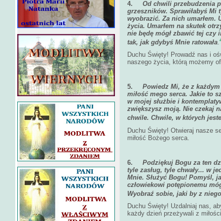
4.
Od chwili przebudzenia p
grzeszników. Sprawiłabyś Mi t
wyobrazić. Za nich umarłem. 
życia. Umarłem na skutek otrz
nie będę mógł zbawić tej czy i
tak, jak gdybyś Mnie ratowała
.
Duchu Święty! Prowadź nas i ośw
naszego życia, którą możemy of
5.
Powiedz Mi, że z każdym
miłość mego serca. Jakie to s
w mojej służbie i kontemplat
zwiększysz moją. Nie czekaj na
chwile. Chwile, w których jest
Duchu Święty! Otwieraj nasze 
miłość Bożego serca.
6.
Podziękuj Bogu za ten dz
tyle zasług, tyle chwały... w 
Mnie. Służyć Bogu! Pomyśl, jak
człowiekowi potępionemu mógł
Wyobraź sobie, jaki by z niego
Duchu Święty! Uzdalniaj nas, ab
każdy dzień przeżywali z miłośc