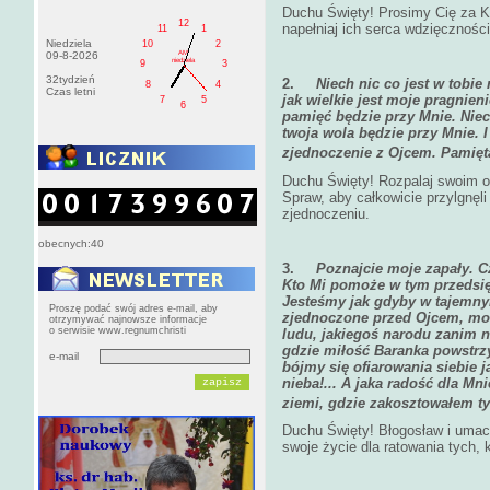
Duchu Święty! Prosimy Cię za Ko
12
napełniaj ich serca wdzięczności
11
1
Niedziela
10
2
AM
09-8-2026
niedziela
9
3
32tydzień
2.
Niech nic co jest w tobie
8
4
Czas letni
jak wielkie jest moje pragnieni
7
5
6
pamięć będzie przy Mnie. Niec
twoja wola będzie przy Mnie. I
zjednoczenie z Ojcem. Pamiętaj
Duchu Święty! Rozpalaj swoim o
Spraw, aby całkowicie przylgnęli 
zjednoczeniu.
obecnych:40
3.
Poznajcie moje zapały. Cz
Kto Mi pomoże w tym przedsięw
Jesteśmy jak gdyby w tajemny
Proszę podać swój adres e-mail, aby
zjednoczone
przed Ojcem, mo
otrzymywać najnowsze informacje
o serwisie www.regnumchristi
ludu, jakiegoś narodu zanim n
gdzie miłość Baranka powstr
e-mail
bójmy się ofiarowania siebie j
nieba!... A jaka radość dla Mn
ziemi, gdzie zakosztowałem tyl
Duchu Święty! Błogosław i umacn
swoje życie dla ratowania tych, 