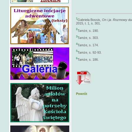
1
Gabriela Bossis,
On i ja. Rozmowy d
2015, t. 1, s. 301.
2
Tamże, s. 190.
3
Tamże, s. 303.
4
Tamże, s. 174.
5
Tamże, s. 92-93.
6
Tamże, s. 186.
Powrót