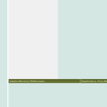
Sałatka Wieczerzy Wielkoczwart ...
Świadectwo p. Anny Mari