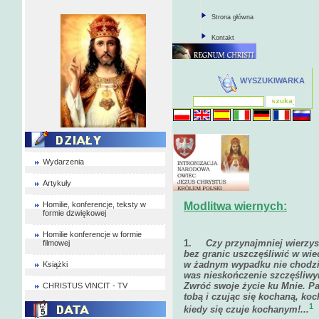
Strona główna
Kontakt
WYSZUKIWARKA
Wydarzenia
Artykuły
Homilie, konferencje, teksty w
Modlitwa wiernych:
formie dzwiękowej
Homilie konferencje w formie
1.
Czy przynajmniej wierzy
filmowej
bez granic uszczęśliwić w wiec
w żadnym wypadku nie chodziło
Książki
was nieskończenie szczęśliwymi
Zwróć swoje życie ku Mnie. Pa
CHRISTUS VINCIT - TV
tobą i czując się kochaną, koch
1
kiedy się czuje kochanym!..
.