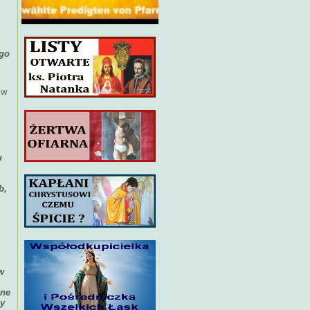
ego
 w
u
b,
w
łne
cy