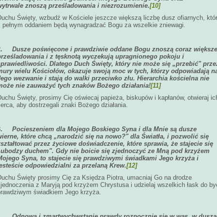
wytrwale znoszą prześladowania i niezrozumienie.
[10]
Duchu Święty, wzbudź w Kościele jeszcze większą liczbę dusz ofiarnych, któ
z pełnym oddaniem będą wynagradzać Bogu za wszelkie zniewagi.
2.
Dusze poświęcone i prawdziwie oddane Bogu znoszą coraz większ
prześladowania i z tęsknotą wyczekują upragnionego pokoju i
sprawiedliwości. Dlatego Duch Święty, który nie może się „przebić" prze
mury wielu Kościołów, okazuje swoją moc w tych, którzy odpowiadają n
Jego wezwanie i stają do walki przeciwko złu. Hierarchia kościelna nie
może nie zauważyć tych znaków Bożego działania!
[11]
uchu Święty, prosimy Cię oświecaj papieża, biskupów i kapłanów, otwieraj ic
erca, aby dostrzegali znaki Bożego działania.
3.
Pocieszeniem dla Mojego Boskiego Syna i dla Mnie są dusze
wierne, które chcą „narodzić się na nowo?" dla Światła, i pozwolić się
kształtować przez życiowe doświadczenie, które sprawia, że stajecie się
„ubodzy duchem". Gdy nie boicie się zjednoczyć ze Mną pod krzyżem
Mojego Syna, to stajecie się prawdziwymi świadkami Jego krzyża i
jesteście odpowiedzialni za przelaną Krew.
[12]
Duchu Święty prosimy Cię za Księdza Piotra, umacniaj Go na drodze
zjednoczenia z Maryją pod krzyżem Chrystusa i udzielaj wszelkich łask do by
prawdziwym świadkiem Jego krzyża.
4.
Odnowa i zmartwychwstanie prawdy rozpocznie się w was, w dusz