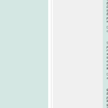
D
o
D
a