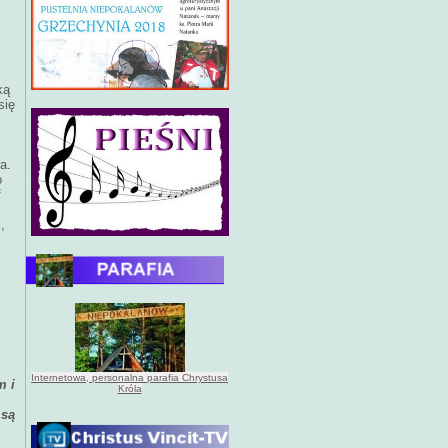
ką
się
a.
o
f
,
Internetowa, personalna parafia Chrystusa
m i
Króla
 są