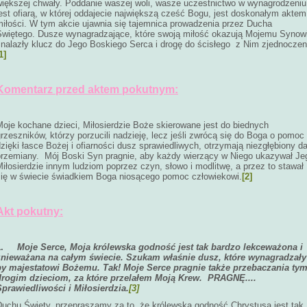
większej chwały. Poddanie waszej woli, wasze uczestnictwo w wynagrodzeniu
est ofiarą, w której oddajecie największą cześć Bogu, jest doskonałym aktem
miłości. W tym akcie ujawnia się tajemnica prowadzenia przez Ducha
Świętego. Dusze wynagradzające, które swoją miłość okazują Mojemu Synowi
znalazły klucz do Jego Boskiego Serca i drogę do ścisłego z Nim zjednoczen
1]
Komentarz przed aktem pokutnym:
Moje kochane dzieci, Miłosierdzie Boże skierowane jest do biednych
rzeszników, którzy porzucili nadzieję, lecz jeśli zwrócą się do Boga o pomoc
zięki łasce Bożej i ofiarności dusz sprawiedliwych, otrzymają niezgłębiony da
przemiany. Mój Boski Syn pragnie, aby każdy wierzący w Niego ukazywał Je
iłosierdzie innym ludziom poprzez czyn, słowo i modlitwę, a przez to stawał
się w świecie świadkiem Boga niosącego pomoc człowiekowi.
[2]
Akt pokutny:
1.
Moje Serce, Moja królewska godność jest tak bardzo lekceważona i
znieważana na całym świecie. Szukam właśnie dusz, które wynagradzały
by majestatowi Bożemu. Tak! Moje Serce pragnie także przebaczania ty
drogim dzieciom, za które przelałem Moją Krew. PRAGNĘ....
Sprawiedliwości i Miłosierdzia.
[3]
Duchu Święty, przepraszamy za to, że królewska godność Chrystusa jest tak