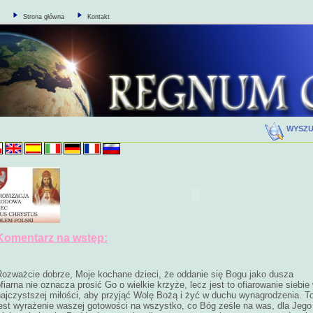
Strona główna
Kontakt
WYSZ
Komentarz na wstęp:
Rozważcie dobrze, Moje kochane dzieci, że oddanie się Bogu jako dusza
fiarna nie oznacza prosić Go o wielkie krzyże, lecz jest to ofiarowanie siebie
najczystszej miłości, aby przyjąć Wolę Bożą i żyć w duchu wynagrodzenia. T
jest wyrażenie waszej gotowości na wszystko, co Bóg ześle na was, dla Jego