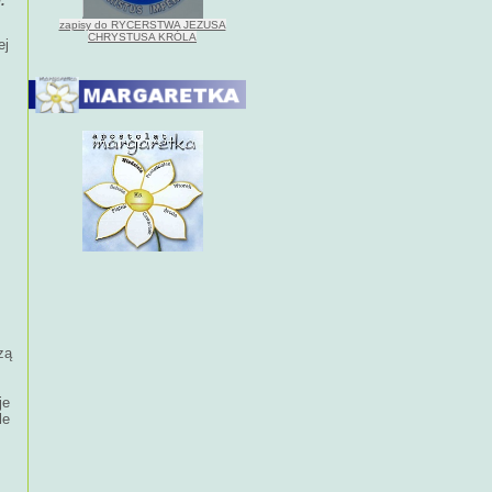
.
zapisy do RYCERSTWA JEZUSA
CHRYSTUSA KRÓLA
ej
zą
je
le