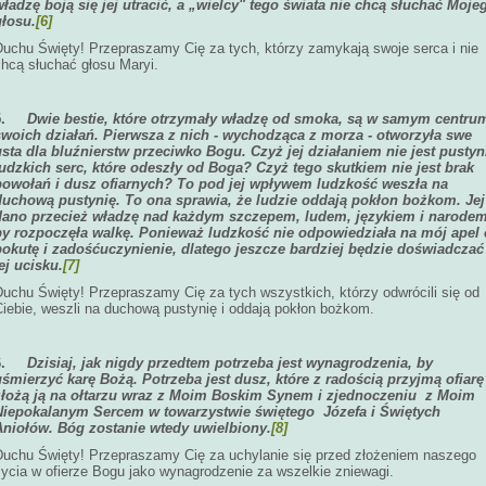
władzę boją się jej utracić, a „wielcy" tego świata nie chcą słuchać Moje
głosu.
[6]
Duchu Święty! Przepraszamy Cię za tych, którzy zamykają swoje serca i nie
chcą słuchać głosu Maryi.
5.
Dwie bestie, które otrzymały władzę od smoka, są w samym centru
swoich działań. Pierwsza z nich - wychodząca z morza - otworzyła swe
usta dla bluźnierstw przeciwko Bogu. Czyż jej działaniem nie jest pustyn
ludzkich serc, które odeszły od Boga? Czyż tego skutkiem nie jest brak
powołań i dusz ofiarnych? To pod jej wpływem ludzkość weszła na
duchową pustynię. To ona sprawia, że ludzie oddają pokłon bożkom. Jej
dano przecież władzę nad każdym szczepem, ludem, językiem i narodem
by rozpoczęła walkę. Ponieważ ludzkość nie odpowiedziała na mój apel 
pokutę i zadośćuczynienie, dlatego jeszcze bardziej będzie doświadczać
ej ucisku.
[7]
Duchu Święty! Przepraszamy Cię za tych wszystkich, którzy odwrócili się od
Ciebie, weszli na duchową pustynię i oddają pokłon bożkom.
6.
Dzisiaj, jak nigdy przedtem potrzeba jest wynagrodzenia, by
uśmierzyć karę Bożą. Potrzeba jest dusz, które z radością przyjmą ofiarę 
złożą ją na ołtarzu wraz z Moim Boskim Synem i zjednoczeniu z Moim
Niepokalanym Sercem w towarzystwie świętego Józefa i Świętych
Aniołów. Bóg zostanie wtedy uwielbiony.
[8]
Duchu Święty! Przepraszamy Cię za uchylanie się przed złożeniem naszego
życia w ofierze Bogu jako wynagrodzenie za wszelkie zniewagi.