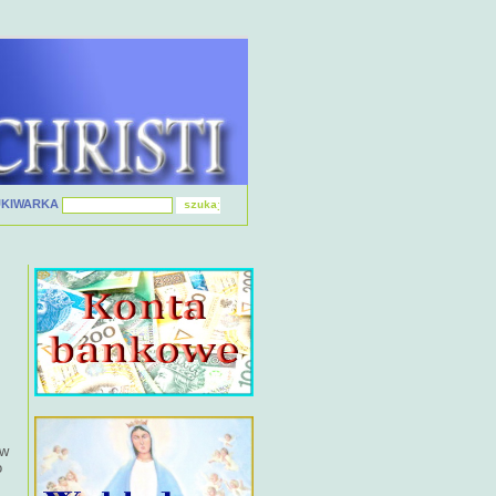
UKIWARKA
 w
o