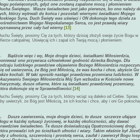
Bogu poświęconych, gdyż one zostaną zapalone mocą i płomieniem
Ducha Świętego. Wasze świadectwo jest jako pierwsze, bo ono należy d
tych, którzy wytrwali do końca i pozostali wiernymi świadkami Mojego
Boskiego Syna. Duch Święty was uświęci i ON dokonuje tego dzieła za
pośrednictwem Mojego Niepokalanego Serca, co jest prawdą wiary
wyznawaną przez cały lud wierny
.
[13]
uchu Święty, prosimy Cię za tych, którzy dzisiaj złożyli swoje życie Bogu w
fierze całopalnej. Uświęcaj ich i zapal ich Twoją mocą i płomieniem.
5.
Bądźcie więc i wy, Moje drogie dzieci, świadkami Miłosierdzia,
ponieważ ono przywraca człowiekowi godność dziecka Bożego. Dla
rodzaju ludzkiego prawdziwe objawienie Bożego Miłosierdzia rozpoczyn
się od uwierzenia, że Bóg jest Miłością, że was kocha i chce, abyście Go
także kochali. W taki sposób nastąpi prawdziwa przemiana ludzkości. W
okazywaniu Swojego Miłosierdzia Mój Syn wzbudza w Kościele nowe
charyzmaty, dusze ofiarne, które są świadkami prawdziwej przemiany,
która dokonuje się w Sprawiedliwości
.
[14]
uchu Święty, prosimy Cię za tych, którzy wciąż są daleko od Ciebie. Spraw,
by uwierzyli, że Bóg jest Miłością, że ich kocha i chce, aby i oni Go pokochal
6.
Dusze zawierzenia, moje drogie dzieci, to dusze szczerze ufające
Bogu w każdej sytuacji życiowej, w każdej okoliczności, aby dawać
prawdziwe świadectwo. Te dusze doświadczają Opatrznościowej drogi,
która prowadzi ich po ścieżkach ufności i wiary. Takim właśnie był Józef
gdy z ufnością, szczerością i prostotą serca, zaufał i zawierzył Bogu losy