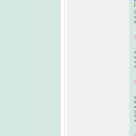
[
s
o
o
M