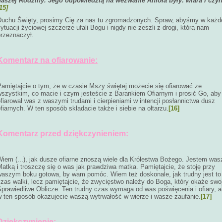
naszej Rodziny. Jego odpowiedzią na wezwanie Anioła były: wiara i czyn
15]
Duchu Święty, prosimy Cię za nas tu zgromadzonych. Spraw, abyśmy w każd
ytuacji życiowej szczerze ufali Bogu i nigdy nie zeszli z drogi, którą nam
przeznaczył.
Komentarz na ofiarowanie:
Pamiętajcie o tym, że w czasie Mszy świętej możecie się ofiarować ze
wszystkim, co macie i czym jesteście z Barankiem Ofiarnym i prosić Go, aby
fiarował was z waszymi trudami i cierpieniami w intencji posłannictwa dusz
fiarnych. W ten sposób składacie także i siebie na ołtarzu.
[16]
Komentarz przed dziękczynieniem:
Wiem (...), jak dusze ofiarne znoszą wiele dla Królestwa Bożego. Jestem was
atką i troszczę się o was jak prawdziwa matka. Pamiętajcie, że stoję przy
waszym boku gotowa, by wam pomóc. Wiem też doskonale, jak trudny jest to
czas walki, lecz pamiętajcie, że zwycięstwo należy do Boga, który okaże swo
Sprawiedliwe Oblicze. Ten trudny czas wymaga od was poświęcenia i ofiary, a
w ten sposób okazujecie waszą wytrwałość w wierze i wasze zaufanie.
[17]
Dziękczynienie: