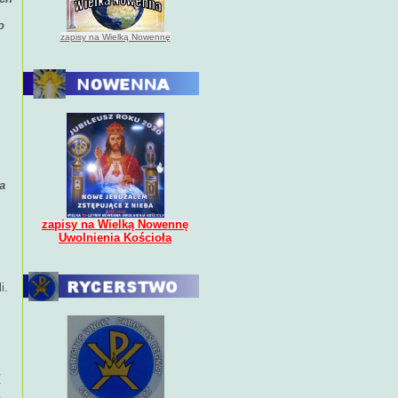
o
zapisy na Wielką Nowennę
a
zapisy na Wielką Nowennę
Uwolnienia Kościoła
i.
,