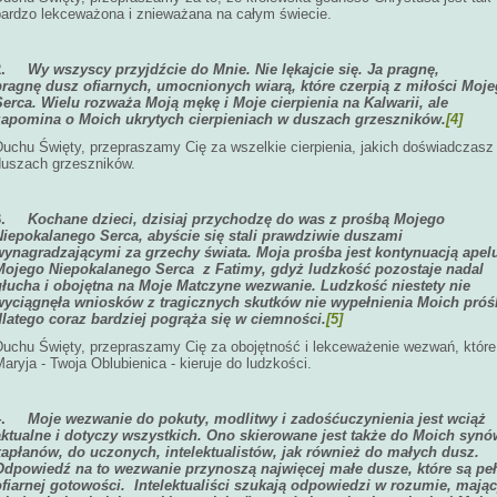
bardzo lekceważona i znieważana na całym świecie.
2.
Wy wszyscy przyjdźcie do Mnie. Nie lękajcie się. Ja pragnę,
pragnę dusz ofiarnych, umocnionych wiarą, które czerpią z miłości Moj
Serca. Wielu rozważa Moją mękę i Moje cierpienia na Kalwarii, ale
zapomina o Moich ukrytych cierpieniach w duszach grzeszników.
[4]
Duchu Święty, przepraszamy Cię za wszelkie cierpienia, jakich doświadczasz
duszach grzeszników.
3.
Kochane dzieci, dzisiaj przychodzę do was z prośbą Mojego
Niepokalanego Serca, abyście się stali prawdziwie duszami
wynagradzającymi za grzechy świata. Moja prośba jest kontynuacją apel
Mojego Niepokalanego Serca z Fatimy, gdyż ludzkość pozostaje nadal
głucha i obojętna na Moje Matczyne wezwanie. Ludzkość niestety nie
wyciągnęła wniosków z tragicznych skutków nie wypełnienia Moich próś
dlatego coraz bardziej pogrąża się w ciemności.
[5]
Duchu Święty, przepraszamy Cię za obojętność i lekceważenie wezwań, które
aryja - Twoja Oblubienica - kieruje do ludzkości.
4.
Moje wezwanie do pokuty, modlitwy i zadośćuczynienia jest wciąż
aktualne i dotyczy wszystkich. Ono skierowane jest także do Moich synó
kapłanów, do uczonych, intelektualistów, jak również do małych dusz.
Odpowiedź na to wezwanie przynoszą najwięcej małe dusze, które są pe
ofiarnej gotowości. Intelektualiści szukają odpowiedzi w rozumie, mają