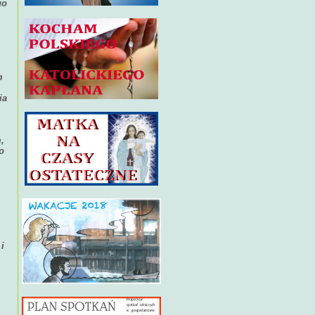
go
m
ia
,
o
i