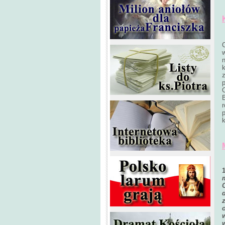
k
C
r
k