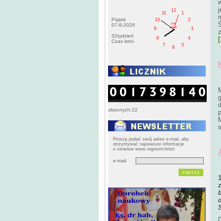
j
12
11
1
Piątek
10
2
PM
07-8-2026
pištek
9
3
32tydzień
[
8
4
Czas letni
7
5
6
g
d
obecnych:22
M
Proszę podać swój adres e-mail, aby
otrzymywać najnowsze informacje
o serwisie www.regnumchristi
e-mail