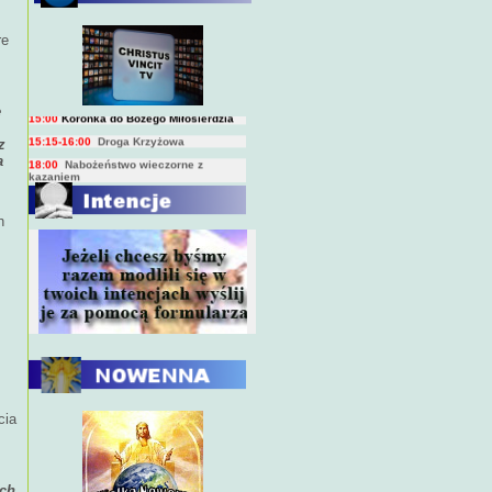
BIEŻĄCY PROGRAM TRANSMISJI
re
BEZPOŚREDNICH
(na żywo)
7:00
Msza święta
15:00
Koronka do Bożego Miłosierdzia
15:15-16:00
Droga Krzyżowa
e
18:00
Nabożeństwo wieczorne z
z
kazaniem
a
10:00
Niedzielna Msza święta w miarę
możliwości ks. Piotra
h
cia
ach