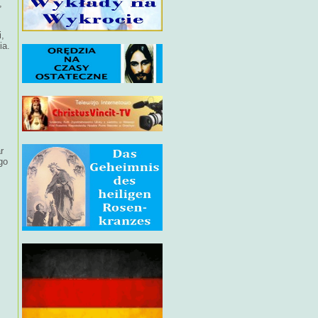
,
,
ia.
r
go
m