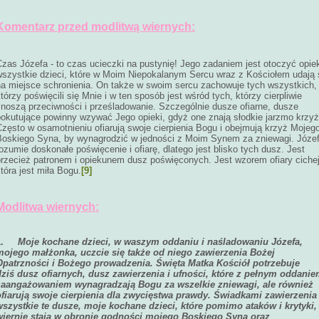
Komentarz przed modlitwą wiernych:
Czas Józefa - to czas ucieczki na pustynię! Jego zadaniem jest otoczyć opie
wszystkie dzieci, które w Moim Niepokalanym Sercu wraz z Kościołem udają 
na miejsce schronienia. On także w swoim sercu zachowuje tych wszystkich,
tórzy poświęcili się Mnie i w ten sposób jest wśród tych, którzy cierpliwie
znoszą przeciwności i prześladowanie. Szczególnie dusze ofiarne, dusze
pokutujące powinny wzywać Jego opieki, gdyż one znają słodkie jarzmo krzyż
zęsto w osamotnieniu ofiarują swoje cierpienia Bogu i obejmują krzyż Mojeg
Boskiego Syna, by wynagrodzić w jedności z Moim Synem za zniewagi. Józe
ozumie doskonałe poświęcenie i ofiarę, dlatego jest blisko tych dusz. Jest
przecież patronem i opiekunem dusz poświęconych. Jest wzorem ofiary cichej
tóra jest miła Bogu.
[9]
Modlitwa wiernych:
1.
Moje kochane dzieci, w waszym oddaniu i naśladowaniu Józefa,
mojego małżonka, uczcie się także od niego zawierzenia Bożej
Opatrzności i Bożego prowadzenia. Święta Matka Kościół potrzebuje
dziś dusz ofiarnych, dusz zawierzenia i ufności, które z pełnym oddanie
zaangażowaniem wynagradzają Bogu za wszelkie zniewagi, ale również
ofiarują swoje cierpienia dla zwycięstwa prawdy. Świadkami zawierzenia
wszystkie te dusze, moje kochane dzieci, które pomimo ataków i krytyki,
wiernie stają w obronie godności mojego Boskiego Syna oraz