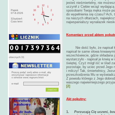
jesteś nieśmiertelny, nie możesz
12
uczynił z Ciebie wciąż wydającą 
11
1
sposobami Twoja męka może powt
Piątek
10
2
AM
07-8-2026
do wypełnienia się czasu? Ach, t
pištek
9
3
na naszych ołtarzach, największ
32tydzień
8
4
Czas letni
najwspanialszy wynalazek niesk
7
5
6
Komentarz przed aktem pokut
Nie dość było, że napisał 
napisał te same słowa krwawymi
wszechświecie, gdzie składana je
obecnych:31
wystarczyło - napisał je krwią 
świętej. Czyż mógł iść w ślad z
pozostaje, by uciec przed Jego m
i milczy! Tak, śmiertelnicy, Je
Proszę podać swój adres e-mail, aby
przeszkodzenia Mu w wyświadcza
otrzymywać najnowsze informacje
o serwisie www.regnumchristi
Z powodu którego z Jego dobrod
waszego najwierniejszego przyja
e-mail
[2]
Akt pokutny:
1.
Porzucają Cię uczeni, bo