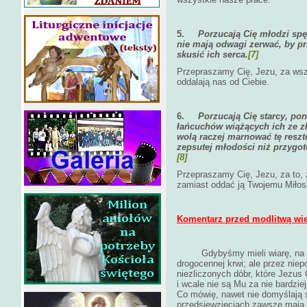
5.
Porzucają Cię młodzi spę
nie mają odwagi zerwać, by prz
skusić ich serca.
[7]
Przepraszamy Cię, Jezu, za wszy
oddalają nas od Ciebie.
6.
Porzucają Cię starcy, po
łańcuchów wiążących ich ze zł
wolą raczej marnować tę reszt
zepsutej młodości niż przygot
[8]
Przepraszamy Cię, Jezu, za to,
zamiast oddać ją Twojemu Miłosi
Komentarz przed modlitwą wi
Gdybyśmy mieli wiarę, na
drogocennej krwi; ale przez niep
niezliczonych dóbr, które Jezu
i wcale nie są Mu za nie bardzie
Co mówię, nawet nie domyślają s
przedsięwzięciach zawsze mają i