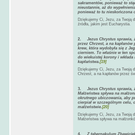
sakramentów, ponieważ to stąd
nieustannie, aż do wypełnieni
ponieważ to tu nieskończona o
Dziękujemy Ci, Jezu, za Twoją d
źródła, jakim jest Eucharystia.
2.
Jezus Chrystus sprawia, 
przez Chrzest, a na kapłanów 
krew, która wydobyła się z J
cierniem. To właśnie w ten s
do wiekuistej korony i wkład
kapłaństwa.
[19]
Dziękujemy Ci, Jezu, za Twoją d
Chrzest, a na kapłanów przez św
3.
Jezus Chrystus sprawia, 
Małżeństwa spływa na małżonk
okrutnego ubiczowania, aby prz
cierpiał w szczególnym celu, o
małżeństwie.
[20]
Dziękujemy Ci, Jezu, za Twoją 
Małżeństwa spływa na małżonkó
4.
Z tabernakulum Zbawiciel