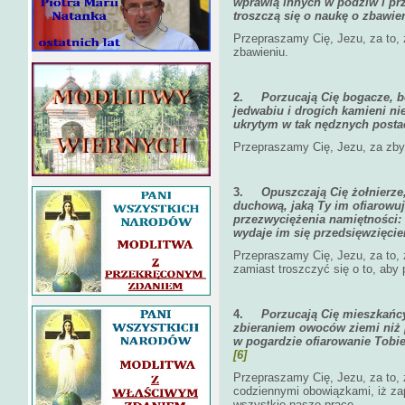
wprawią innych w podziw i pr
troszczą się o naukę o zbawie
Przepraszamy Cię, Jezu, za to, 
zbawieniu.
2.
Porzucają Cię bogacze, b
jedwabiu i drogich kamieni n
ukrytym w tak nędznych posta
Przepraszamy Cię, Jezu, za zbyt
3.
Opuszczają Cię żołnierze
duchową, jaką Ty im ofiarowu
przezwyciężenia namiętności:
wydaje im się przedsięwzięci
Przepraszamy Cię, Jezu, za to, 
zamiast troszczyć się o to, aby 
4.
Porzucają Cię mieszkańc
zbieraniem owoców ziemi niż 
w pogardzie ofiarowanie Tobi
[6]
Przepraszamy Cię, Jezu, za to, 
codziennymi obowiązkami, iż za
wszystkie nasze prace.