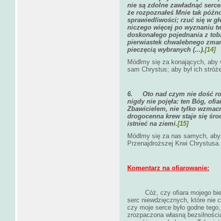
nie są zdolne zawładnąć sercem
że rozpoznałeś Mnie tak późno;
sprawiedliwości; rzuć się w 
niczego więcej po wyznaniu tw
doskonałego pojednania z tobą
pierwiastek chwalebnego zmar
pieczęcią wybranych (...).
[14]
Módlmy się za konających, aby w
sam Chrystus; aby był ich stróż
6.
Oto nad czym nie dość r
nigdy nie pojęła: ten Bóg, ofiar
Zbawicielem, nie tylko wzmacn
drogocenna krew staje się śr
istnieć na ziemi.
[15]
Módlmy się za nas samych, aby
Przenajdroższej Krwi Chrystusa.
Komentarz na ofiarowanie:
Cóż, czy ofiara mojego b
serc niewdzięcznych, które nie c
czy moje serce było godne tego,
zrozpaczona własną bezsilnością