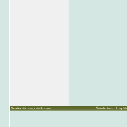
Sałatka Wieczerzy Wielkoczwart ...
Świadectwo p. Anny Mari