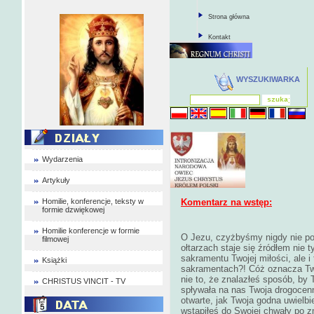
Strona główna
Kontakt
WYSZUKIWARKA
Wydarzenia
Artykuły
Homilie, konferencje, teksty w
Komentarz na wstęp:
formie dzwiękowej
Homilie konferencje w formie
O Jezu, czyżbyśmy nigdy nie poj
filmowej
ołtarzach staje się źródłem nie 
sakramentu Twojej miłości, ale i
Książki
sakramentach?! Cóż oznacza Twó
nie to, że znalazłeś sposób, by
CHRISTUS VINCIT - TV
spływała na nas Twoja drogocen
otwarte, jak Twoja godna uwiel
wstąpiłeś do Swojej chwały po z