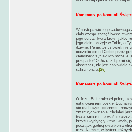
odnowionej i jakby zatopionej w 
Komentarz po Komunii Świętej 
W następstwie tego cudownego z
ciało owego szczęśliwego stworz
jego serca, Twoja krew - jakby r
jego ciele: on żyje w Tobie, a T
dziwne, Panie, że człowiek nie 
oddzielić się od Ciebie przez gr
cielesnego życia? Kto może je 
przepadło? O Jezu, zdaje mi się
obdarzasz, nie jest całkowicie
sakramencie.
[26]
Komentarz po Komunii Świętej 
O Jezu! Boże miłości pełen, uko
ustanowieniem boskiej Eucharysti
się duchowym pokarmem naszyc
zmartwychwstania, chciałeś jes
twojej śmierci. To właśnie przez
krzyżu wypłynęły krew i woda, po
początek godnej uwielbienia ofie
razy dziennie, w tysiącu różnych