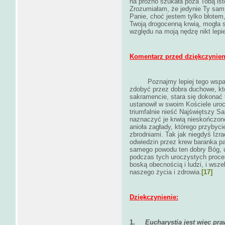
na próżno szukała poza Tobą ist
Zrozumiałam, że jedynie Ty sam
Panie, choć jestem tylko błotem,
Twoją drogocenną krwią, mogła s
względu na moją nędzę nikt lepiej
Komentarz przed dziękczynie
Poznajmy lepiej tego wspani
zdobyć przez dobra duchowe, kt
sakramencie, stara się dokonać
ustanowił w swoim Kościele uroc
triumfalnie nieść Najświętszy 
naznaczyć je krwią nieskończone
anioła zagłady, którego przybyc
zbrodniami. Tak jak niegdyś Izra
odwiedzin przez krew baranka pa
samego powodu ten dobry Bóg, 
podczas tych uroczystych procesj
boską obecnością i ludzi, i wsze
naszego życia i zdrowia.
[17]
Dziękczynienie:
1.
Eucharystia jest więc p