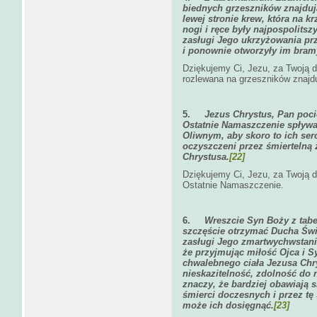
biednych grzeszników znajduj
lewej stronie krew, która na kr
nogi i ręce były najpospolitsz
zasługi Jego ukrzyżowania pr
i ponownie otworzyły im bram
Dziękujemy Ci, Jezu, za Twoją d
rozlewana na grzeszników znajdu
5.
Jezus Chrystus, Pan poci
Ostatnie Namaszczenie spływa
Oliwnym, aby skoro to ich ser
oczyszczeni przez śmiertelną 
Chrystusa.
[22]
Dziękujemy Ci, Jezu, za Twoją 
Ostatnie Namaszczenie.
6.
Wreszcie Syn Boży z tabe
szczęście otrzymać Ducha Św
zasługi Jego zmartwychwstani
że przyjmując miłość Ojca i S
chwalebnego ciała Jezusa Chry
nieskazitelność, zdolność do n
znaczy, że bardziej obawiają 
śmierci doczesnych i przez tę 
może ich dosięgnąć.
[23]