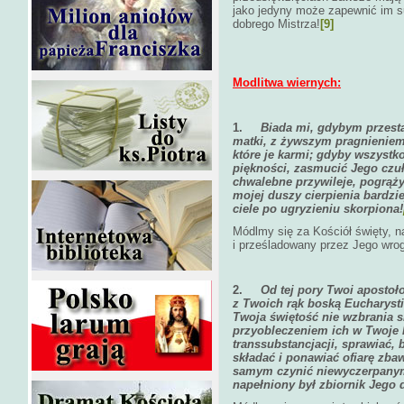
jako jedyny może zapewnić im 
dobrego Mistrza!
[9]
Modlitwa wiernych:
1.
Biada mi, gdybym przesta
matki, z żywszym pragnieniem 
które je karmi; gdyby wszystko
piękności, zasmucić Jego czuł
chwalebne przywileje, pogrąż
mojej duszy cierpienia bardzi
ciele po ugryzieniu skorpiona!
Módlmy się za Kościół święty, n
i prześladowany przez Jego wrogó
2.
Od tej pory Twoi apostoło
z Twoich rąk boską Eucharystię
Twoja świętość nie wzbrania s
przyobleczeniem ich w Twoje 
transsubstancjacji, sprawiać, 
składać i ponawiać ofiarę zba
samym czynić niewyczerpanym 
napełniony był zbiornik Jego 