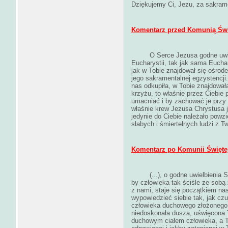
Dziękujemy Ci, Jezu, za sakram
Komentarz przed Komunią Świ
O Serce Jezusa godne uwielbi
Eucharystii, tak jak sama Eucha
jak w Tobie znajdował się ośrod
jego sakramentalnej egzystencji
nas odkupiła, w Tobie znajdowała
krzyżu, to właśnie przez Ciebie 
umacniać i by zachować je przy 
właśnie krew Jezusa Chrystusa 
jedynie do Ciebie należało powzi
słabych i śmiertelnych ludzi z
Komentarz po Komunii Świętej
(...), o godne uwielbienia Se
by człowieka tak ściśle ze sobą
z nami, staje się początkiem n
wypowiedzieć siebie tak, jak czu
człowieka duchowego złożonego 
niedoskonała dusza, uświęcona T
duchowym ciałem człowieka, a Tw