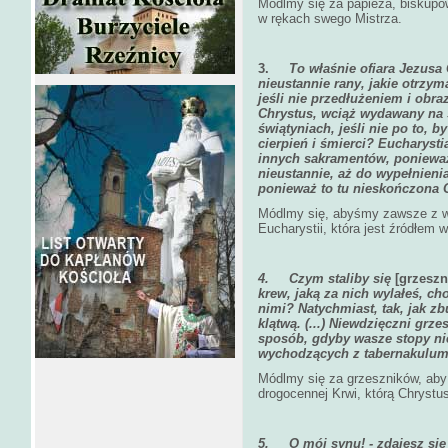
Módlmy się za papieża, biskupów
w rękach swego Mistrza.
3.
To właśnie ofiara Jezusa 
nieustannie rany, jakie otrzym
jeśli nie przedłużeniem i obr
Chrystus, wciąż wydawany na 
świątyniach, jeśli nie po to, 
cierpień i śmierci? Eucharyst
innych sakramentów, ponieważ 
nieustannie, aż do wypełnieni
ponieważ to tu nieskończona O
Módlmy się, abyśmy zawsze z wi
Eucharystii, która jest źródłem
4.
Czym staliby się
[grzeszn
krew, jaką za nich wylałeś, ch
nimi? Natychmiast, tak, jak z
klątwą. (...) Niewdzięczni grze
sposób, gdyby wasze stopy n
wychodzących z tabernakulum,
Módlmy się za grzeszników, aby 
drogocennej Krwi, którą Chrystus
5.
O mój synu! - zdajesz się