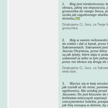
1.
Bóg jest nieskończony; t
obraza, jakiej się dopuszcza,
grzesznika do swego Serca, p
szuka jak zagubionego skarbu
dziecka.
[18]
Dziękujemy Ci, Jezu, za Twoje M
grzesznika.
2.
Bóg w swoim miłosierdziu
do ciebie i dał ci kanał, prze
Sakramentach. Sakrament jes
Jezusa Chrystusa, przez który 
są jak tytuły, które dają ci p
ustanowił je tylko w tym jedny
przez nie skraca się drogę do
Dziękujemy Ci, Jezu, za Sakrame
wielu łask.
3.
Wycisz się w twej nicości
jak zszedł aż do mnie, ponie
ogołoceniu. Nie uciekaj przed 
Jezusem; On jest kluczem do N
królestwa wiecznych aspiracji
rzeczywistości ludzkie, przepa
jak lilię rosnącą w dolinie, b