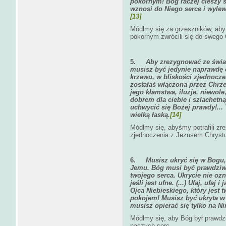
pokornym! Bóg raczej cieszy 
wznosi do Niego serce i wylewa
[13]
Módlmy się za grzeszników, aby
pokornym zwrócili się do swego 
5.
Aby zrezygnować ze świat
musisz być jedynie naprawdę c
krzewu, w bliskości zjednocz
zostałaś włączona przez Chrzest 
jego kłamstwa, iluzje, niewole
dobrem dla ciebie i szlachetną
uchwycić się Bożej prawdy!... T
wielką łaską.
[14]
Módlmy się, abyśmy potrafili zr
zjednoczenia z Jezusem Chryst
6.
Musisz ukryć się w Bogu,
Jemu. Bóg musi być prawdziw
twojego serca. Ukrycie nie oz
jeśli jest ufne. (...) Ufaj, ufa
Ojca Niebieskiego, który jes
pokojem! Musisz być ukryta w
musisz opierać się tylko na N
Módlmy się, aby Bóg był prawd
naszych serc.