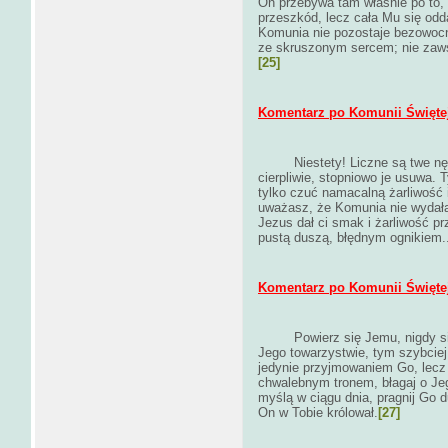
On przebywa tam właśnie po to, 
przeszkód, lecz cała Mu się odd
Komunia nie pozostaje bezowocn
ze skruszonym sercem; nie za
[25]
Komentarz po Komunii Świętej 
Niestety! Liczne są twe n
cierpliwie, stopniowo je usuwa. 
tylko czuć namacalną żarliwoś
uważasz, że Komunia nie wydała
Jezus dał ci smak i żarliwość p
pustą duszą, błędnym ognikiem..
Komentarz po Komunii Świętej 
Powierz się Jemu, nigdy s
Jego towarzystwie, tym szybciej
jedynie przyjmowaniem Go, lecz
chwalebnym tronem, błagaj o Jeg
myślą w ciągu dnia, pragnij Go 
On w Tobie królował.
[27]