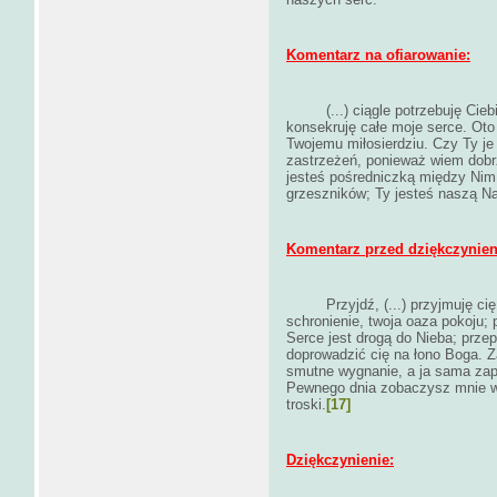
Komentarz na ofiarowanie:
(...) ciągle potrzebuję Ci
konsekruję całe moje serce. Oto
Twojemu miłosierdziu. Czy Ty je
zastrzeżeń, ponieważ wiem dobrz
jesteś pośredniczką między Nim
grzeszników; Ty jesteś naszą Na
Komentarz przed dziękczynie
Przyjdź, (...) przyjmuję c
schronienie, twoja oaza pokoju; 
Serce jest drogą do Nieba; prz
doprowadzić cię na łono Boga. Z
smutne wygnanie, a ja sama zapr
Pewnego dnia zobaczysz mnie w n
troski.
[17]
Dziękczynienie: