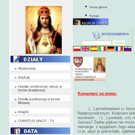
Strona główna
Kontakt
WYSZUKIWARKA
Wydarzenia
Artykuły
Homilie, konferencje, teksty w
formie dzwiękowej
Komentarz na wstęp:
Homilie konferencje w formie
filmowej
(...) przedstawiam ci Jez
Książki
Nadprzyrodzonym, Księciem poko
wzrokiem... i (...) powiedz, czy 
CHRISTUS VINCIT - TV
Jezusa? Żadne piękno nie może 
namaluje, z wyjątkiem Jego własne
ci je, abyś je pokochała, zgłębiał