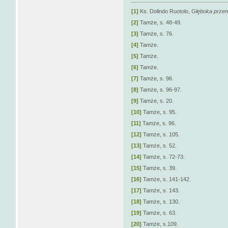
[1]
Ks. Dolindo Ruotolo,
Głęboka przem
[2]
Tamże, s. 48-49.
[3]
Tamże, s. 76.
[4]
Tamże.
[5]
Tamże.
[6]
Tamże.
[7]
Tamże, s. 96.
[8]
Tamże, s. 96-97.
[9]
Tamże, s. 20.
[10]
Tamże, s. 95.
[11]
Tamże, s. 96.
[12]
Tamże, s. 105.
[13]
Tamże, s. 52.
[14]
Tamże, s. 72-73.
[15]
Tamże, s. 39.
[16]
Tamże, s. 141-142.
[17]
Tamże, s. 143.
[18]
Tamże, s. 130.
[19]
Tamże, s. 63.
[20]
Tamże, s.109.