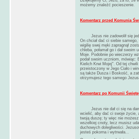
Dziękujemy Ci, Jezu, za to, że
możemy znaleźć pocieszenie.
Komentarz przed Komunią Świ
Jezus nie zadowolił się j
On chciał dać ci siebie samego,
wigilię swej męki zapragnął zost
chleba, połamał go i dał swoim u
Moje. Podobnie po wieczerzy wzią
podał swoim uczniom, mówiąc: Bi
Kielich Krwi Mojej". Od tej chwil
przeistoczony w Jego Ciało i wi
są także Dusza i Boskość, a za
otrzymujesz tego samego Jezusa,
Komentarz po Komunii Świętej
Jezus nie dał ci się na da
wcielić, aby dać ci swoje życie,
twoją duszę; ty więc nie możesz
wszelkiej cnoty, lecz musisz ud
duchowych dolegliwości. Jezusowi 
jesteś pokorna i wytrwała...