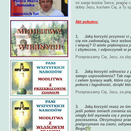
mi swoje boskie Serce, pragnę c
dobry Jezu, kocham Cię, a Ty sp
Akt pokutny:
1.
Jaką korzyść przynosi ci
cię nie zadowalają, lecz wzb
i więcej? O wiele piękniejsza 
i zbyteczne, i odpoczynek w p
Przepraszamy Cię, Jezu, za zbyt
2.
Jaką korzyść odnosisz z
swego usposobienia? Tak napr
i celem tysięcy walk, które czy
pokora i łagodność, dzięki kt
Przepraszamy Cię, Jezu, za prag
3.
Jaką korzyść masz ze śm
jeśli potem śmiech zmienia s
uległy ból wyzwala cię z pory
pocieszenia. Otrzymujesz pra
pielgrzymem na ziemi, odrywas
Boga!
[5]