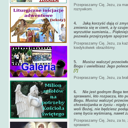
Przepraszamy Cię, Jezu, za ma
rozrywkom.
4.
Jaką korzyść dają ci zm
zmienia się w cierń, a ty czuj
wyrzutów sumienia... Piękniejsz
pozwala przejrzystym spojrze
Przepraszamy Cię, Jezu, za każ
kiedykolwiek obraziliśmy.
5.
Musisz walczyć przeciwko
Bogu i uwielbiasz Jego polece
[7]
Przepraszamy Cię, Jezu, za brak
6.
Nie jest godnym Boga ten
sprawami, kto rozpacza, kto p
Bogu. Musisz walczyć przeciwk
chrześcijanka w życiu - nigdy 
woli Bożej, nie będziesz podą
cenę bycia wyśmianą, nawet za
Przepraszamy Cię, Jezu, za to, 
sprawami.