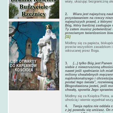
wiary, ukazując bezgraniczną ul
2.
Wiara jest najwyższą nau
przystawaniem na rzeczy niezr
najwyższych prawd, z którymi 
Bóg, który bardziej zasługuje 
Ty zatem musisz potwierdzać 
przeciwnym twierdzeniom bied
[11]
Módlmy się za papieża, biskupów
przeciw wszystkim zasadzkom i 
odrzucanej przez Boga.
3.
(...) tylko Bóg jest Pane
siebie z niewzruszoną ufności
nawet jeśli spełnianie ich mia
miliony chwalebnych męczenn
najdoskonalszego i chrześcij
postać tego świata", rozwiewaj
Błogosławiona jesteś, jeśli 
chwałę, spowita Jego sprawied
Módlmy się za Księdza Piotra, a
ufnością i wiernie wypełniał wsz
4.
Twoja nędza nie oddala ci
z jej powodu się uniżasz. On 