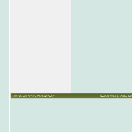
Sałatka Wieczerzy Wielkoczwart ...
Świadectwo p. Anny Mari