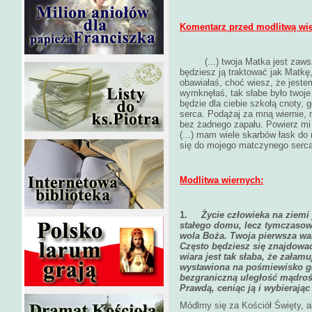
Komentarz przed modlitwą wi
(...) twoja Matka jest zaws
będziesz ją traktować jak Matkę,
obawiałaś, choć wiesz, że jeste
wymknęłaś, tak słabe było twoje
będzie dla ciebie szkołą cnoty,
serca. Podążaj za mną wiernie, n
bez żadnego zapału. Powierz mi 
(...) mam wiele skarbów łask do r
się do mojego matczynego serca
Modlitwa wiernych:
1.
Życie człowieka na ziemi 
stałego domu, lecz tymczasow
wola Boża. Twoja pierwsza wa
Często będziesz się znajdować
wiara jest tak słaba, że załamu
wystawiona na pośmiewisko gł
bezgraniczną uległość mądrośc
Prawdą, ceniąc ją i wybierając
Módlmy się za Kościół Święty, ab