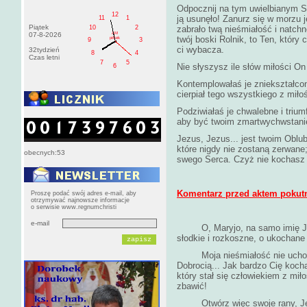
Odpocznij na tym uwielbianym Se
12
ją usunęło! Zanurz się w morzu j
11
1
Piątek
10
2
zabrało twą nieśmiałość i natch
AM
07-8-2026
twój boski Rolnik, to Ten, który 
pištek
9
3
ci wybacza.
32tydzień
8
4
Czas letni
7
5
Nie słyszysz ile słów miłości On
6
Kontemplowałaś je zniekształcon
cierpiał tego wszystkiego z miło
Podziwiałaś je chwalebne i trium
aby być twoim zmartwychwstanie
Jezus, Jezus... jest twoim Oblu
które nigdy nie zostaną zerwane
obecnych:53
swego Serca. Czyż nie kochasz
Komentarz przed aktem pokut
Proszę podać swój adres e-mail, aby
otrzymywać najnowsze informacje
o serwisie www.regnumchristi
e-mail
O, Maryjo, na samo imię J
słodkie i rozkoszne, o ukochane
Moja nieśmiałość nie uchowa 
Dobrocią... Jak bardzo Cię koch
który stał się człowiekiem z mił
zbawić!
Otwórz więc swoje rany, Jezu