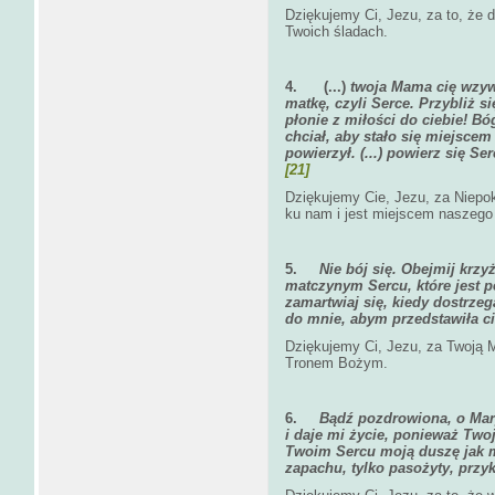
Dziękujemy Ci, Jezu, za to, że
Twoich śladach.
4.
(...)
twoja Mama cię wzywa
matkę, czyli Serce. Przybliż si
płonie z miłości do ciebie! Bó
chciał, aby stało się miejscem
powierzył. (...) powierz się S
[21]
Dziękujemy Cie, Jezu, za Niepoka
ku nam i jest miejscem naszego
5.
Nie bój się. Obejmij krzy
matczynym Sercu, które jest pe
zamartwiaj się, kiedy dostrzeg
do mnie, abym przedstawiła c
Dziękujemy Ci, Jezu, za Twoją M
Tronem Bożym.
6.
Bądź pozdrowiona, o Mar
i daje mi życie, ponieważ Twoj
Twoim Sercu moją duszę jak ma
zapachu, tylko pasożyty, przyk