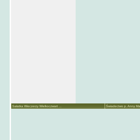
Sałatka Wieczerzy Wielkoczwart ...
Świadectwo p. Anny Mari