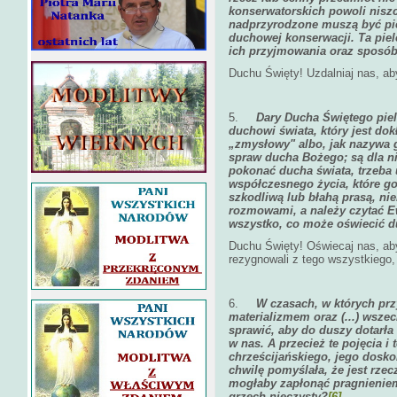
konserwatorskich powoli niszcz
nadprzyrodzone muszą być pi
duchowej konserwacji. Ta pie
ich przyjmowania oraz sposó
Duchu Święty! Uzdalniaj nas, ab
5.
Dary Ducha Świętego piel
duchowi świata, który jest d
„zmysłowy" albo, jak nazywa g
spraw ducha Bożego; są dla ni
pokonać ducha świata, trzeba
współczesnego życia, które go
szkodliwą lub błahą prasą, n
rozmowami, a należy czytać Ew
wszystko, co może oświecić 
Duchu Święty! Oświecaj nas, aby
rezygnowali z tego wszystkiego,
6.
W czasach, w których pr
materializmem oraz (...) wsze
sprawić, aby do duszy dotarła 
w nas. A przecież te pojęcia i
chrześcijańskiego, jego dosko
chwilę pomyślała, że jest rz
mogłaby zapłonąć pragnieniem,
grzech nieczysty?
[6]