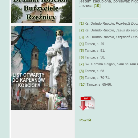
jestem zagubiona, ponieważ nigd
Jezusa.
[10]
[1]
Ks. Dolindo Ruotolo,
Przybądź Duc
[2]
Ks. Dolindo Ruotolo,
Jezus do serc
[3]
Ks. Dolindo Ruotolo,
Przybądź Duc
[4]
Tamże, s. 49.
[5]
Tamże, s. 51.
[6]
Tamże, s. 38.
[7]
Św. Gemma Galgani,
Sam na sam 
[8]
Tamże, s. 68.
[9]
Tamże, s. 70-71.
[10]
Tamże, s. 65-66.
Powrót