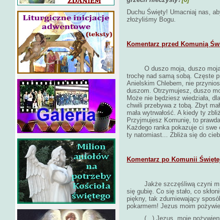
Duchu Święty! Umacniaj nas, aby
złożyliśmy Bogu.
Komentarz przed Komunią Świ
O duszo moja, duszo moja,
trochę nad samą sobą. Częste p
Anielskim Chlebem, nie przynios
duszom. Otrzymujesz, duszo moj
Może nie będziesz wiedziała, dla
chwili przebywa z tobą. Zbyt małe
mała wytrwałość. A kiedy ty zbli
Przyjmujesz Komunię, to prawda,
Każdego ranka pokazuje ci swe ot
ty natomiast... Zbliża się do cieb
Komentarz po Komunii Świętej
Jakże szczęśliwą czyni mn
się gubię. Co się stało, co skło
piękny, tak zdumiewający spos
pokarmem! Jezus moim pożywie
(...) Jezus, moje pożywienie! 