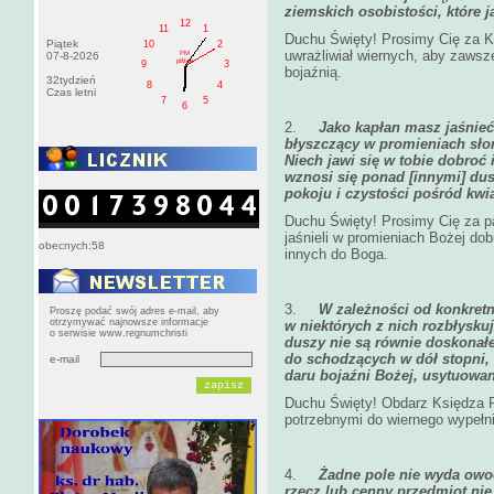
ziemskich osobistości, które j
12
11
1
Duchu Święty! Prosimy Cię za Ko
Piątek
10
2
uwrażliwiał wiernych, aby zawsze
PM
07-8-2026
pištek
9
3
bojaźnią.
32tydzień
8
4
Czas letni
7
5
6
2.
Jako kapłan masz jaśnieć
błyszczący w promieniach słoń
Niech jawi się w tobie dobroć 
wznosi się ponad [innymi] dus
pokoju i czystości pośród kwi
Duchu Święty! Prosimy Cię za pa
jaśnieli w promieniach Bożej dob
obecnych:58
innych do Boga.
3.
W zależności od konkret
Proszę podać swój adres e-mail, aby
otrzymywać najnowsze informacje
w niektórych z nich rozbłysku
o serwisie www.regnumchristi
duszy nie są równie doskonał
do schodzących w dół stopni, 
e-mail
daru bojaźni Bożej, usytuowa
Duchu Święty! Obdarz Księdza Pi
potrzebnymi do wiernego wypełni
4.
Żadne pole nie wyda owoc
rzecz lub cenny przedmiot ni