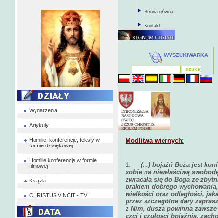
Strona główna
Kontakt
WYSZUKIWARKA
Wydarzenia
Artykuły
Homilie, konferencje, teksty w
Modlitwa wiernych:
formie dzwiękowej
Homilie konferencje w formie
1.
(...) bojaźń Boża jest ko
filmowej
sobie na niewłaściwą swobodę 
zwracała się do Boga ze zbytn
Książki
brakiem dobrego wychowania,
wielkości oraz odległości, jak
CHRISTUS VINCIT - TV
przez szczególne dary zaprasz
z Nim, dusza powinna zawsze 
czci i czułości bojaźnią, zach