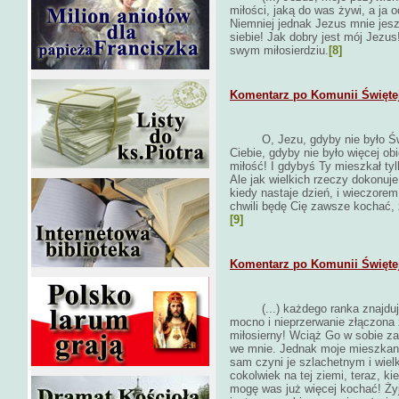
miłości, jaką do was żywi, a ja
Niemniej jednak Jezus mnie jesz
siebie! Jak dobry jest mój Jezus
swym miłosierdziu.
[8]
Komentarz po Komunii Świętej 
O, Jezu, gdyby nie było Ś
Ciebie, gdyby nie było więcej ob
miłość! I gdybyś Ty mieszkał tyl
Ale jak wielkich rzeczy dokonuj
kiedy nastaje dzień, i wieczorem
chwili będę Cię zawsze kochać,
[9]
Komentarz po Komunii Świętej 
(...) każdego ranka znajdu
mocno i nieprzerwanie złączona 
miłosierny! Wciąż Go w sobie zat
we mnie. Jednak moje mieszkani
sam czyni je szlachetnym i wie
cokolwiek na tej ziemi, teraz, k
mogę was już więcej kochać! Żyję