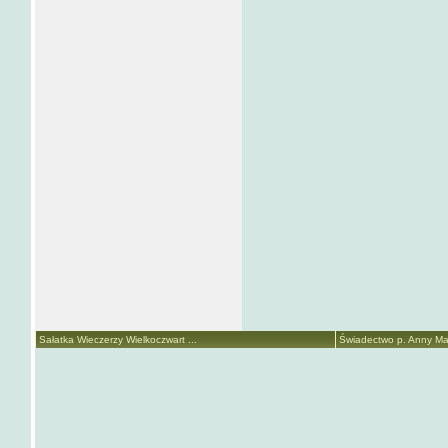
Sałatka Wieczerzy Wielkoczwart ...
Świadectwo p. Anny Mari