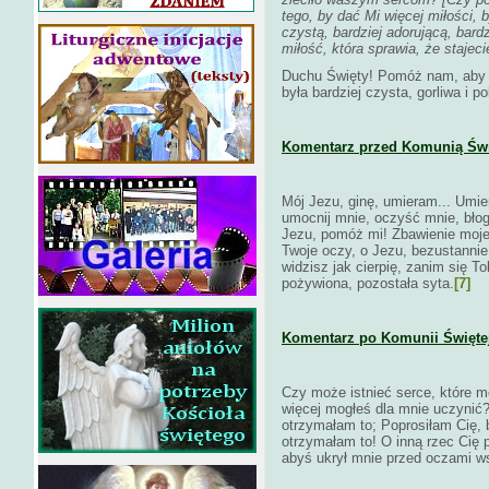
tego, by dać Mi więcej miłości, 
czystą, bardziej adorującą, bardz
miłość, która sprawia, że stajecie
Duchu Święty! Pomóż nam, aby n
była bardziej czysta, gorliwa i p
Komentarz przed Komunią Świ
Mój Jezu, ginę, umieram... Umie
umocnij mnie, oczyść mnie, błog
Jezu, pomóż mi! Zbawienie moje
Twoje oczy, o Jezu, bezustannie
widzisz jak cierpię, zanim się 
pożywiona, pozostała syta.
[7]
Komentarz po Komunii Świętej
Czy może istnieć serce, które mo
więcej mogłeś dla mnie uczynić?
otrzymałam to; Poprosiłam Cię, 
otrzymałam to! O inną rzec Cię p
abyś ukrył mnie przed oczami w