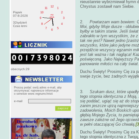
nieustannie wybrzmiewał hymn dz
Chrystus zostawił nam Siebie.
12
11
1
Piątek
10
2
PM
07-8-2026
pištek
9
3
2.
Powtarzam wam bowiem: Gd
32tydzień
8
4
Czas letni
Moi, gdyby Moje dusze - oblubien
7
5
6
byłby w takim stanie. Jeśli świa
zabrakło w tym wszystkim, że z 
tak nie jest? Nawet jedno [zastr
wszystko, które jako jedyne mo
przejdźcie wszyscy egzamin mił
jest tak ważna i tak nagląca! Ka
poświęconą. Jako Najwyższy Pa
panowanie miłości na cały świat.
obecnych:29
Duchu Święty! Prosimy Cię za pa
swoje życie, bez żadnych wyjątk
Proszę podać swój adres e-mail, aby
otrzymywać najnowsze informacje
3.
Szukam dusz, które upadły n
o serwisie www.regnumchristi
tego stopnia identyczna z Moją, ż
się poddać, ugiąć się aż do stopie
e-mail
zanim jeszcze ujrzą najmniejszy
zadowolenia, Moich Boskich upod
głębią Mojego Życia, to pamięta
zawsze zależne od Jego ojcowski
w pełni otaczającej Go chwałą.
[3
Duchu Święty! Prosimy Cię za Ks
tego stopnia identyczna z Twoją, 