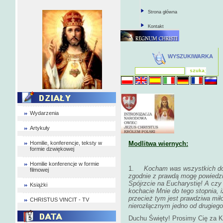
Strona główna
Kontakt
WYSZUKIWARKA
Wydarzenia
Artykuły
Homilie, konferencje, teksty w
Modlitwa wiernych:
formie dzwiękowej
Homilie konferencje w formie
1.
Kocham was wszystkich do t
filmowej
zgodnie z prawdą mogę powiedzi
Spójrzcie na Eucharystię! A cz
Książki
kochacie Mnie do tego stopnia, i
przecież tym jest prawdziwa mił
CHRISTUS VINCIT - TV
nierozłącznym jedno od drugiego
Duchu Święty! Prosimy Cię za Ko