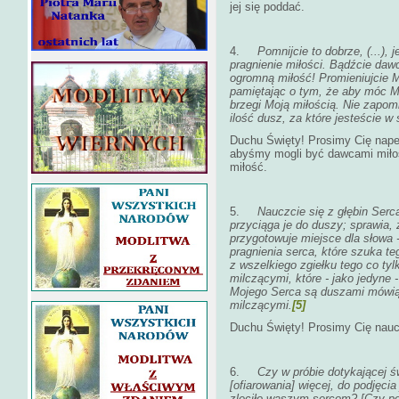
jej się poddać.
4.
Pomnijcie to dobrze, (...), 
pragnienie miłości. Bądźcie daw
ogromną miłość! Promieniujcie 
pamiętając o tym, że aby móc M
brzegi Moją miłością. Nie zapo
ilość dusz, za które jesteście w
Duchu Święty! Prosimy Cię napeł
abyśmy mogli być dawcami miłoś
miłość.
5.
Nauczcie się z głębin Serc
przyciąga je do duszy; sprawia, 
przygotowuje miejsce dla słowa 
pragnienia serca, które szuka t
z wszelkiego zgiełku tego co ty
milczącymi, które - jako jedyne 
Mojego Serca są duszami mówią
milczącymi.
[5]
Duchu Święty! Prosimy Cię nau
6.
Czy w próbie dotykającej ś
[ofiarowania] więcej, do podjęci
zleciło waszym sercom? [Czy po