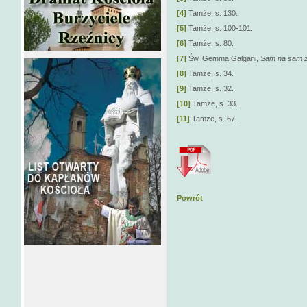
[4]
Tamże, s. 130.
[5]
Tamże, s. 100-101.
[6]
Tamże, s. 80.
[7]
Św. Gemma Galgani,
Sam na sam 
[8]
Tamże, s. 34.
[9]
Tamże, s. 32.
[10]
Tamże, s. 33.
[11]
Tamże, s. 67.
Powrót