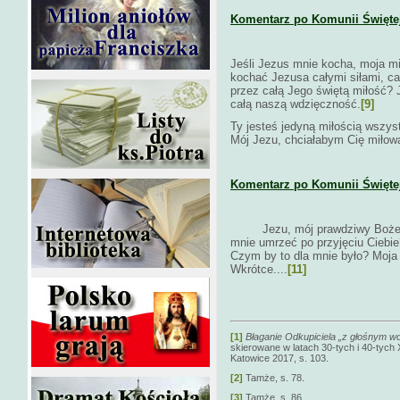
Komentarz po Komunii Świętej 
Jeśli Jezus mnie kocha, moja mi
kochać Jezusa całymi siłami, ca
przez całą Jego świętą miłość?
całą naszą wdzięczność.
[9]
Ty jesteś jedyną miłością wszys
Mój Jezu, chciałabym Cię miłow
Komentarz po Komunii Świętej 
Jezu, mój prawdziwy Boże, je
mnie umrzeć po przyjęciu Ciebie
Czym by to dla mnie było? Moja 
Wkrótce....
[11]
[1]
Błaganie Odkupiciela „z głośnym 
skierowane w latach 30-tych i 40-tych
Katowice 2017, s. 103.
[2]
Tamże, s. 78.
[3]
Tamże, s. 86.