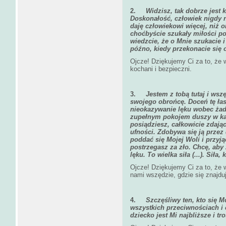
2.
Widzisz, tak dobrze jest
Doskonałość, człowiek nigdy n
daję człowiekowi więcej, niż o
choćbyście szukały miłości po
wiedzcie, że o Mnie szukacie 
późno, kiedy przekonacie się 
Ojcze! Dziękujemy Ci za to, że
kochani i bezpieczni.
3.
Jestem z tobą tutaj i wsz
swojego obrońcę. Doceń tę łask
nieokazywanie lęku wobec żad
zupełnym pokojem duszy w każ
posiądziesz, całkowicie zdając
ufności. Zdobywa się ją przez
poddać się Mojej Woli i przyją
postrzegasz za zło. Chcę, aby
lęku. To wielka siła (...). Siła,
Ojcze! Dziękujemy Ci za to, że 
nami wszędzie, gdzie się znajdu
4.
Szczęśliwy ten, kto się M
wszystkich przeciwnościach i 
dziecko jest Mi najbliższe i tr