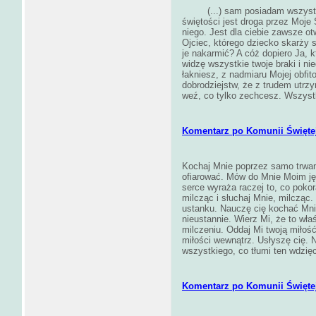
(...) sam posiadam wszyst
świętości jest droga przez Moje
niego. Jest dla ciebie zawsze otw
Ojciec, którego dziecko skarży s
je nakarmić? A cóż dopiero Ja, 
widzę wszystkie twoje braki i ni
łakniesz, z nadmiaru Mojej obfit
dobrodziejstw, że z trudem utrz
weź, co tylko zechcesz. Wszyst
Komentarz po Komunii Świętej
Kochaj Mnie poprzez samo trwani
ofiarować. Mów do Mnie Moim jęz
serce wyraża raczej to, co poko
milcząc i słuchaj Mnie, milcząc.
ustanku. Nauczę cię kochać Mni
nieustannie. Wierz Mi, że to wł
milczeniu. Oddaj Mi twoją miłość
miłości wewnątrz. Usłyszę cię. N
wszystkiego, co tłumi ten wdzię
Komentarz po Komunii Świętej 