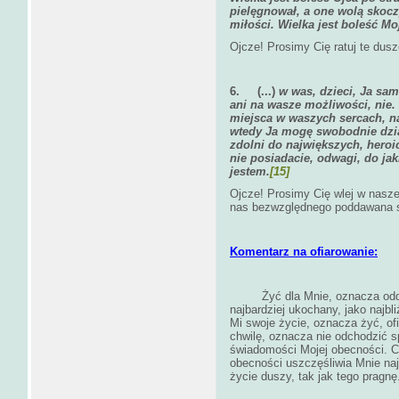
pielęgnował, a one wolą skocz
miłości. Wielka jest boleść Mo
Ojcze! Prosimy Cię ratuj te dus
6.
(...)
w was, dzieci, Ja sam
ani na wasze możliwości, nie. 
miejsca w waszych sercach, na
wtedy Ja mogę swobodnie dzi
zdolni do największych, hero
nie posiadacie, odwagi, do jaki
jestem.
[15]
Ojcze! Prosimy Cię wlej w nasze
nas bezwzględnego poddawana si
Komentarz na ofiarowanie:
Żyć dla Mnie, oznacza odd
najbardziej ukochany, jako najbl
Mi swoje życie, oznacza żyć, of
chwilę, oznacza nie odchodzić sp
świadomości Mojej obecności. C
obecności uszczęśliwia Mnie naj
życie duszy, tak jak tego pragnę