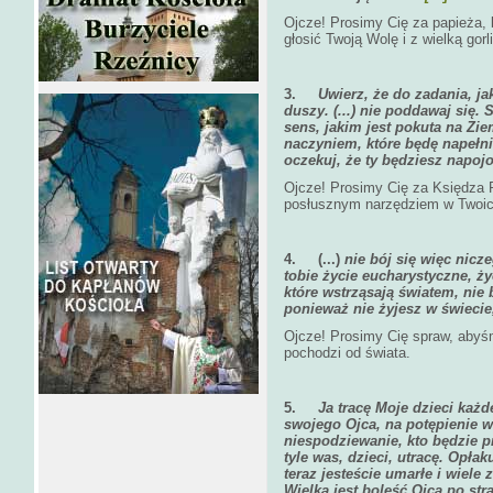
Ojcze! Prosimy Cię za papieża, b
głosić Twoją Wolę i z wielką gor
3.
Uwierz, że do zadania, ja
duszy. (...) nie poddawaj się.
sens, jakim jest pokuta na Zi
naczyniem, które będę napełn
oczekuj, że ty będziesz napojo
Ojcze! Prosimy Cię za Księdza P
posłusznym narzędziem w Twoic
4.
(...)
nie bój się więc nicz
tobie życie eucharystyczne, ż
które wstrząsają światem, nie 
ponieważ nie żyjesz w świecie
Ojcze! Prosimy Cię spraw, abyśmy
pochodzi od świata.
5.
Ja tracę Moje dzieci każ
swojego Ojca, na potępienie wi
niespodziewanie, kto będzie 
tyle was, dzieci, utracę. Opłak
teraz jesteście umarłe i wiel
Wielka jest boleść Ojca po stra