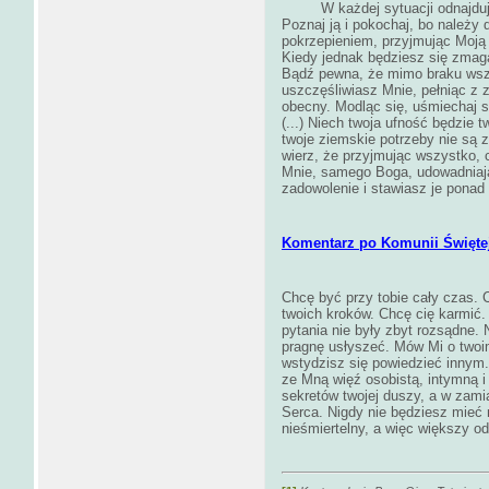
W każdej sytuacji odnajduj M
Poznaj ją i pokochaj, bo należy 
pokrzepieniem, przyjmując Moją 
Kiedy jednak będziesz się zmaga
Bądź pewna, że mimo braku wsze
uszczęśliwiasz Mnie, pełniąc z 
obecny. Modląc się, uśmiechaj s
(...) Niech twoja ufność będzie 
twoje ziemskie potrzeby nie są 
wierz, że przyjmując wszystko, 
Mnie, samego Boga, udowadniają
zadowolenie i stawiasz je ponad
Komentarz po Komunii Świętej 
Chcę być przy tobie cały czas.
twoich kroków. Chcę cię karmić.
pytania nie były zbyt rozsądne.
pragnę usłyszeć. Mów Mi o twoi
wstydzisz się powiedzieć innym
ze Mną więź osobistą, intymną i 
sekretów twojej duszy, a w zam
Serca. Nigdy nie będziesz mieć n
nieśmiertelny, a więc większy od