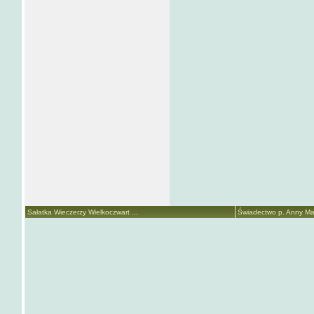
Sałatka Wieczerzy Wielkoczwart ...
Świadectwo p. Anny Mari