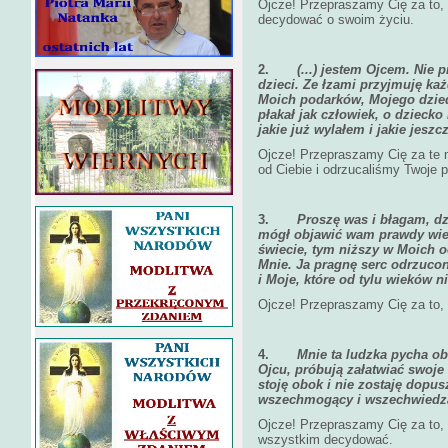
Ojcze! Przepraszamy Cię za to,
decydować o swoim życiu.
2.
(...) jestem Ojcem. Nie
dzieci. Ze łzami przyjmuję każ
Moich podarków, Mojego dzie
płakał jak człowiek, o dziecko
jakie już wylałem i jakie jeszc
Ojcze! Przepraszamy Cię za te 
od Ciebie i odrzucaliśmy Twoje p
3.
Proszę was i błagam, d
mógł objawić wam prawdy wiec
świecie, tym niższy w Moich o
Mnie. Ja pragnę serc odrzuco
i Moje, które od tylu wieków 
Ojcze! Przepraszamy Cię za to,
4.
Mnie ta ludzka pycha ob
Ojcu, próbują załatwiać swoje
stoję obok i nie zostaję dopu
wszechmogący i wszechwiedz
Ojcze! Przepraszamy Cię za to,
wszystkim decydować.