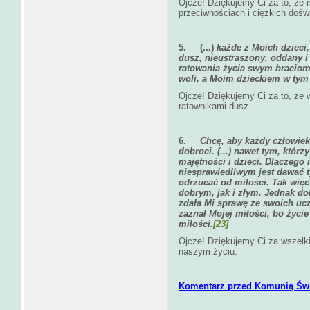
Ojcze! Dziękujemy Ci za to, że
przeciwnościach i ciężkich dośw
5.
(...)
każde z Moich dzieci,
dusz, nieustraszony, oddany i
ratowania życia swym braciom
woli, a Moim dzieckiem w tym
Ojcze! Dziękujemy Ci za to, że
ratownikami dusz.
6.
Chcę, aby każdy człowie
dobroci. (...) nawet tym, któr
majętności i dzieci. Dlaczego 
niesprawiedliwym jest dawać 
odrzucać od miłości. Tak wię
dobrym, jak i złym. Jednak do
zdała Mi sprawę ze swoich ucz
zaznał Mojej miłości, bo życi
miłości.
[23]
Ojcze! Dziękujemy Ci za wszelki
naszym życiu.
Komentarz przed Komunią Świ