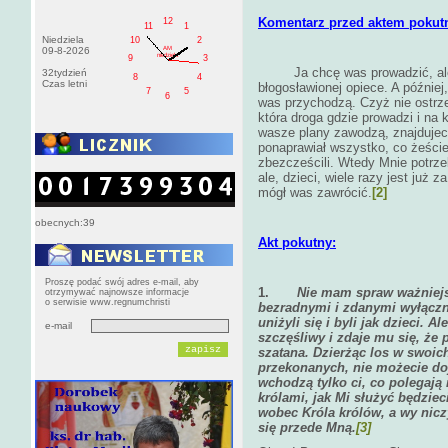
Komentarz przed aktem pokut
12
11
1
Niedziela
10
2
AM
09-8-2026
niedziela
9
3
Ja chcę was prowadzić, ale
32tydzień
8
4
Czas letni
błogosławionej opiece. A później,
7
5
6
was przychodzą. Czyż nie ostrze
która droga gdzie prowadzi i na 
wasze plany zawodzą, znajdujeci
ponaprawiał wszystko, co żeście
zbezcześcili. Wtedy Mnie potrz
ale, dzieci, wiele razy jest już
mógł was zawrócić.
[2]
obecnych:39
Akt pokutny:
Proszę podać swój adres e-mail, aby
1.
Nie mam spraw ważniejs
otrzymywać najnowsze informacje
o serwisie www.regnumchristi
bezradnymi i zdanymi wyłączn
uniżyli się i byli jak dzieci. 
e-mail
szczęśliwy i zdaje mu się, że 
szatana. Dzierżąc los w swoic
przekonanych, nie możecie do
wchodzą tylko ci, co polegają 
królami, jak Mi służyć będziec
wobec Króla królów, a wy nicz
się przede Mną.
[3]