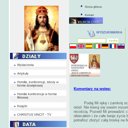
Strona główna
Kontakt
WYSZUKIWARKA
Wydarzenia
Artykuły
Homilie, konferencje, teksty w
formie dzwiękowej
Komentarz na wstęp:
Homilie konferencje w formie
filmowej
Podaj Mi rękę i zamknij oc
Książki
niósł. Nie kieruj się swoim roz
nicością. Pozwól Mi prowadzić ci
CHRISTUS VINCIT - TV
obiecałem i że całe twoje życie
potrafisz złożyć całą troskę na 