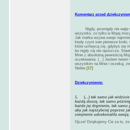
Komentarz przed dziękczynie
Nigdy, przenigdy nie wątp w Mo
wszystko, co tylko w Mojej mocy,
Jak matka wzywa swoje najmniej
kiedy czyni swe pierwsze kroki,
które uchwycą cię, gdybyś się mia
bo nigdy cię nie opuszcza. Stawia
Mnie z absolutną pewnością Moj
oczekiwania. (...) Jestem twoim 
wszystkim na Mnie i oczekuj, że
Niebie.
[17]
Dziękczynienie:
1.
(...)
tak samo jak widzicie
każdą duszę, tak samo późnie
każde jej drgnienie, tak samo 
aby jak najszybciej poprzez ja
cierpienie udoskonaliła swoją 
Ojcze! Dziękujemy Cie za to, że 