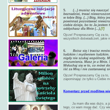
5.
(...) musisz się nauczyć
beznadziei, trwać niewzruszo
w tobie Bóg. (...) Bóg, który j
powinnaś pozostawać niewzrus
ciebie dzieje, bo to Ja jestem
oddychasz dla Mnie (...).
[7]
Ojcze! Przepraszamy Cię za to, 
wszystkich doświadczeń, jakie n
6.
Boisz się i tracisz mnó
ludzkim i myśleniem ludzkim.
nigdy nie szukaj wspólnoty. M
zrozumienia. Masz je u Mnie. 
Wsłuchaj się w to, co mówi do 
iść za Mną i nie zastanawiaj si
Ojcze! Przepraszamy Cię za to,
zapominając że tylko u Ciebie 
Komentarz przed modlitwą wi
Ja mam dla was dużo, a ja
tego, co wam mogę dać. Czy wies