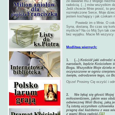
że dawanie mu z Mojego niezmie
radością. (...) mów wszystkim dz
Jeśli chcecie Mnie prosić, to pr
rozmiękczone Serce, Moje dziec
jestem kochający i jak czekam na
Powiedz im o Mnie. O cokolw
Syna, dostaną. Bo czas się końc
myślicie? Na co Mój Syn tak cie
bez wyjątku. Macie Mi wszyscy
Modlitwa wiernych:
1.
(...)
Kościół jaki odrodzi
narodach, będzie Kościołem ś
Boga. Wszystkie Moje dzieła 
oczyszczone w ogniu cierpieni
święte, odrodzenie tego, co B
Ojcze! Prosimy Cię oczyść i od
2.
Nie lękaj się głosić Moje
miłosierdziem, jakim was obd
odwiecznej Woli Bożej, jaką je
Tą istotą uczyniłem człowieka
pragnę dać każdemu z was wie
z wami Moją radość.
[11]