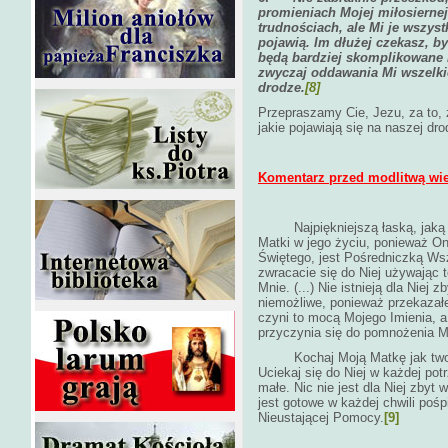
promieniach Mojej miłosiernej 
trudnościach, ale Mi je wszyst
pojawią. Im dłużej czekasz, by
będą bardziej skomplikowane 
zwyczaj oddawania Mi wszelkic
drodze.
[8]
Przepraszamy Cie, Jezu, za to, 
jakie pojawiają się na naszej dr
Komentarz przed modlitwą wi
Najpiękniejszą łaską, jak
Matki w jego życiu, ponieważ Ona
Świętego, jest Pośredniczką Wsz
zwracacie się do Niej używając 
Mnie. (...) Nie istnieją dla Niej z
niemożliwe, ponieważ przekaza
czyni to mocą Mojego Imienia, a
przyczynia się do pomnożenia M
Kochaj Moją Matkę jak twoją i
Uciekaj się do Niej w każdej potrz
małe. Nic nie jest dla Niej zbyt 
jest gotowe w każdej chwili poś
Nieustającej Pomocy.
[9]