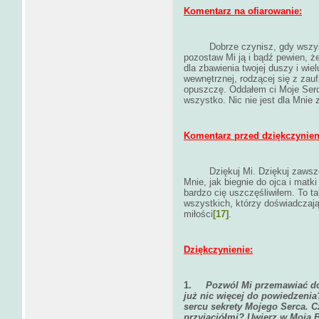
Komentarz na ofiarowanie:
Dobrze czynisz, gdy wszy
pozostaw Mi ją i bądź pewien, że
dla zbawienia twojej duszy i wie
wewnętrznej, rodzącej się z zauf
opuszczę. Oddałem ci Moje Serce
wszystko. Nic nie jest dla Mnie z
Komentarz przed dziękczynie
Dziękuj Mi. Dziękuj zaws
Mnie, jak biegnie do ojca i mat
bardzo cię uszczęśliwiłem. To ta
wszystkich, którzy doświadczają
miłości
[17]
.
Dziękczynienie:
1.
Pozwól Mi przemawiać do
już nic więcej do powiedzeni
sercu sekrety Mojego Serca. 
przyjaciółmi? Uwierz w Moją Bo