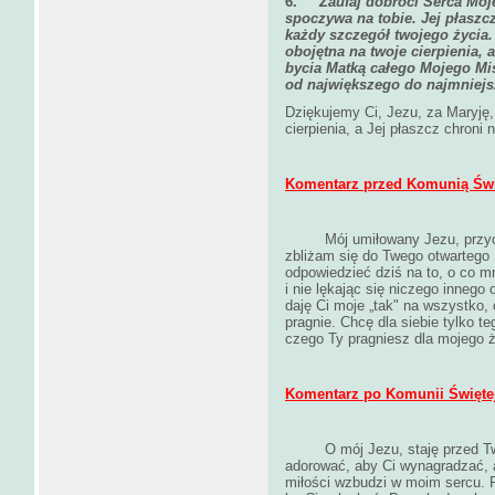
6.
Zaufaj dobroci Serca Moje
spoczywa na tobie. Jej płaszcz
każdy szczegół twojego życia.
obojętna na twoje cierpienia, 
bycia Matką całego Mojego Mi
od największego do najmniejs
Dziękujemy Ci, Jezu, za Maryję,
cierpienia, a Jej płaszcz chroni 
Komentarz przed Komunią Świ
Mój umiłowany Jezu, przy
zbliżam się do Twego otwartego
odpowiedzieć dziś na to, o co mn
i nie lękając się niczego innego
daję Ci moje „tak" na wszystko,
pragnie. Chcę dla siebie tylko t
czego Ty pragniesz dla mojego ż
Komentarz po Komunii Świętej
O mój Jezu, staję przed 
adorować, aby Ci wynagradzać, 
miłości wzbudzi w moim sercu. 