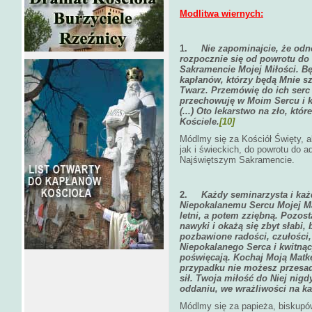
Modlitwa wiernych:
1.
Nie zapominajcie, że od
rozpocznie się od powrotu do 
Sakramencie Mojej Miłości. Bę
kapłanów, którzy będą Mnie s
Twarz. Przemówię do ich serc 
przechowuję w Moim Sercu i kt
(...) Oto lekarstwo na zło, któ
Kościele.
[10]
Módlmy się za Kościół Święty, 
jak i świeckich, do powrotu do a
Najświętszym Sakramencie.
2.
Każdy seminarzysta i każ
Niepokalanemu Sercu Mojej Mat
letni, a potem zziębną. Pozos
nawyki i okażą się zbyt słabi,
pozbawione radości, czułości,
Niepokalanego Serca i kwitnąc
poświęcają. Kochaj Moją Matk
przypadku nie możesz przesadz
sił. Twoja miłość do Niej nig
oddaniu, we wrażliwości na ka
Módlmy się za papieża, biskupów