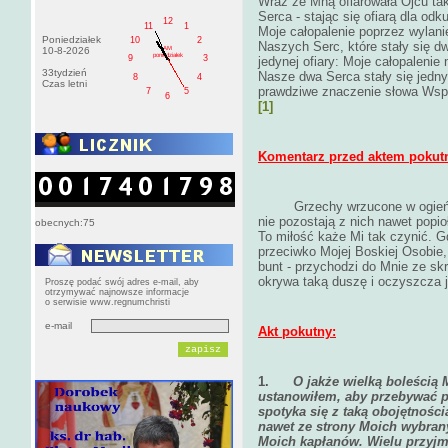
Wraz ze Mną ofiarowała Ojcu tak
Serca - stając się ofiarą dla odk
12
11
1
Moje całopalenie poprzez wylan
Poniedziałek
10
2
Naszych Serc, które stały się dw
AM
10-8-2026
poniedziałek
9
3
jedynej ofiary: Moje całopalenie 
33tydzień
Nasze dwa Serca stały się jedn
8
4
Czas letni
prawdziwe znaczenie słowa Wspó
7
5
6
[1]
Komentarz przed aktem pokut
Grzechy wrzucone w ogień
nie pozostają z nich nawet popio
obecnych:75
To miłość każe Mi tak czynić. 
przeciwko Mojej Boskiej Osobie,
bunt - przychodzi do Mnie ze s
okrywa taką duszę i oczyszcza j
Proszę podać swój adres e-mail, aby
otrzymywać najnowsze informacje
o serwisie www.regnumchristi
e-mail
Akt pokutny:
1.
O jakże wielką boleścią 
ustanowiłem, aby przebywać 
spotyka się z taką obojętności
nawet ze strony Moich wybran
Moich kapłanów. Wielu przyjmu