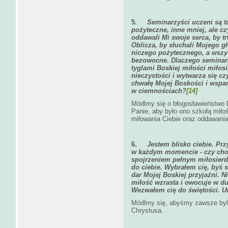
5.
Seminarzyści uczeni są ta
pożyteczne, inne mniej, ale cz
oddawali Mi swoje serca, by t
Oblicza, by słuchali Mojego gł
niczego pożytecznego, a wszys
bezowocne. Dlaczego seminari
tyglami Boskiej miłości miłosi
nieczystości i wytwarza się czy
chwałę Mojej Boskości i wspa
w ciemnościach?
[14]
Módlmy się o błogosławieństwo 
Panie, aby było ono szkołą miło
miłowania Ciebie oraz oddawania
6.
Jestem blisko ciebie. Pr
w każdym momencie - czy chodz
spojrzeniem pełnym miłosierdz
do ciebie. Wybrałem cię, byś s
dar Mojej Boskiej przyjaźni. N
miłość wzrasta i owocuje w du
Wezwałem cię do świętości. Uw
Módlmy się, abyśmy zawsze byli
Chrystusa.