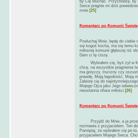
by Cię słuchać. Przychodzę, by 
Serce pragnie mi dziś powiedzieć
mnie.
[25]
Komentarz po Komunii Świętej 
Posłuchaj Mnie, będę do ciebie m
się kogoś kocha, ma się temu k
miłosnej komunii głębszej niż sł
Dam ci tę ciszę.
Wybrałem cię, byś żył w Mojej
chcę, na wszystkie pragnienia t
ma goryczy, trucizny czy oszust
prawdę, Moją łagodność, Moją mi
Zabiorę cię do najintymniejsze
Mojego Ojca jako Jego odwieczne
nieustanna ofiara miłości.
[26]
Komentarz po Komunii Świętej 
Przyjdź do Mnie, a ja prz
rozmawia z przyjacielem. Ten dial
Pamiętaj, że wybrałem cię po to
przyjacielem Mojego Serca. Chcę