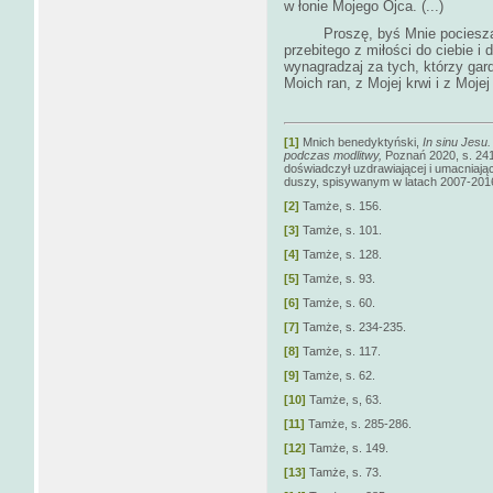
w łonie Mojego Ojca. (...)
Proszę, byś Mnie pocieszał, 
przebitego z miłości do ciebie i 
wynagradzaj za tych, którzy gard
Moich ran, z Mojej krwi i z Mojej 
[1]
Mnich benedyktyński,
In sinu Jesu
podczas modlitwy,
Poznań 2020, s. 241
doświadczył uzdrawiającej i umacniając
duszy, spisywanym w latach 2007-2016,
[2]
Tamże, s. 156.
[3]
Tamże, s. 101.
[4]
Tamże, s. 128.
[5]
Tamże, s. 93.
[6]
Tamże, s. 60.
[7]
Tamże, s. 234-235.
[8]
Tamże, s. 117.
[9]
Tamże, s. 62.
[10]
Tamże, s, 63.
[11]
Tamże, s. 285-286.
[12]
Tamże, s. 149.
[13]
Tamże, s. 73.