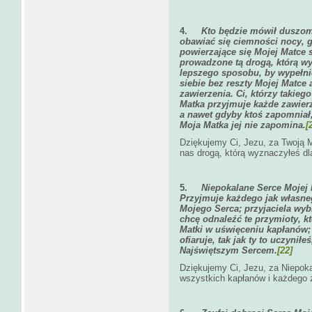
4.
Kto będzie mówił duszom
obawiać się ciemności nocy, g
powierzające się Mojej Matce 
prowadzone tą drogą, którą w
lepszego sposobu, by wypełni
siebie bez reszty Mojej Matce
zawierzenia. Ci, którzy takie
Matka przyjmuje każde zawier
a nawet gdyby ktoś zapomniał,
Moja Matka jej nie zapomina.
[
Dziękujemy Ci, Jezu, za Twoją Ma
nas drogą, którą wyznaczyłeś dl
5.
Niepokalane Serce Mojej
Przyjmuje każdego jak własne
Mojego Serca; przyjaciela wyb
chcę odnaleźć te przymioty, k
Matki w uświęceniu kapłanów; 
ofiaruje, tak jak ty to uczynił
Najświętszym Sercem.
[22]
Dziękujemy Ci, Jezu, za Niepoka
wszystkich kapłanów i każdego 