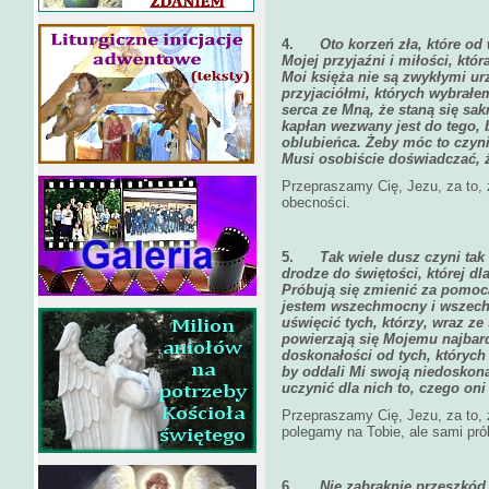
4.
Oto korzeń zła, które od
Mojej przyjaźni i miłości, kt
Moi księża nie są zwykłymi u
przyjaciółmi, których wybrałem 
serca ze Mną, że staną się s
kapłan wezwany jest do tego, 
oblubieńca. Żeby móc to czyn
Musi osobiście doświadczać, 
Przepraszamy Cię, Jezu, za to,
obecności.
5.
Tak wiele dusz czyni tak 
drodze do świętości, której dl
Próbują się zmienić za pomoc
jestem wszechmocny i wszechm
uświęcić tych, którzy, wraz z
powierzają się Mojemu najba
doskonałości od tych, których
by oddali Mi swoją niedoskonał
uczynić dla nich to, czego oni
Przepraszamy Cię, Jezu, za to, 
polegamy na Tobie, ale sami pró
6.
Nie zabraknie przeszkód,