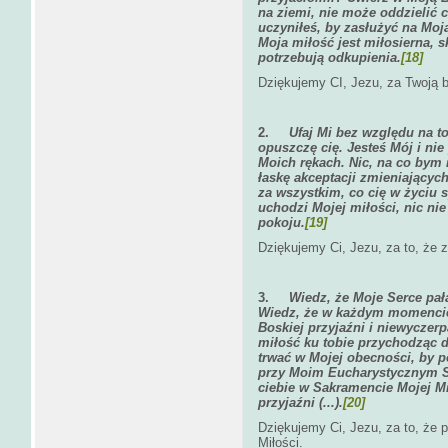
na ziemi, nie może oddzielić c
uczyniłeś, by zasłużyć na Moj
Moja miłość jest miłosierna, s
potrzebują odkupienia.
[18]
Dziękujemy CI, Jezu, za Twoją 
2.
Ufaj Mi bez względu na to
opuszczę cię. Jesteś Mój i nie
Moich rękach. Nic, na co bym n
łaskę akceptacji zmieniających
za wszystkim, co cię w życiu s
uchodzi Mojej miłości, nic nie
pokoju.
[19]
Dziękujemy Ci, Jezu, za to, że z
3.
Wiedz, że Moje Serce pał
Wiedz, że w każdym momencie p
Boskiej przyjaźni i niewycze
miłość ku tobie przychodząc d
trwać w Mojej obecności, by 
przy Moim Eucharystycznym Se
ciebie w Sakramencie Mojej Mi
przyjaźni (...).
[20]
Dziękujemy Ci, Jezu, za to, że 
Miłości.