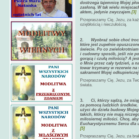
dostrzega tajemnicę Mojej pł
zasłoną. W tak wielu miejsca
aktem, jedynie zwyczajem.
[3]
Przepraszamy Cię, Jezu, za każ
oziębłością i nieczułością.
2.
Wyobraź sobie choć tro
które jest zupełnie opuszczon
świecie. Po co zwielokrotnia
i cudowny sposób, jeśli nie po
gorącą i czułą miłością? A j
o Mnie przez cały tydzień, a na
towar trzymany w rezerwie na
sakrament Mojej odkupieńczej 
Przepraszamy Cię, Jezu, za Two
świata.
3.
Ci, którzy sądzą, że osi
za pomocą ludzkich środków, 
użyci do dzieła budowy Mojeg
takich, którzy nie mają nicze
miłosiernej miłości. Chcę, aby
Eucharystycznemu Sercu dla u
[5]
Przepraszamy Cię, Jezu, za brak