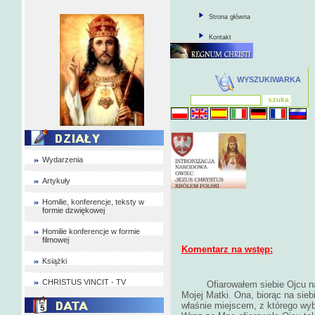
Strona główna
Kontakt
WYSZUKIWARKA
Wydarzenia
Artykuły
Homilie, konferencje, teksty w
formie dzwiękowej
Homilie konferencje w formie
filmowej
Komentarz na wstęp:
Książki
CHRISTUS VINCIT - TV
Ofiarowałem siebie Ojcu n
Mojej Matki. Ona, biorąc na siebi
właśnie miejscem, z którego wyb