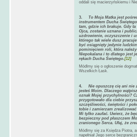
oddali się macierzyńskiemu i N
3.
To Moja Matka jest pośre
instrumentem Ducha Świętego d
tam, gdzie ich brakuje. Gdy t
Ojca, zostanie uznana i publi
uzdrowienie, oczyszczenie i u
którego tak wiele dusz pracuje
być osiągnięty jedynie ludzk
pominięciem roli, która należy
Niepokalana i to dlatego jes
rękach Ducha Świętego.
[12]
Módlmy się o ogłoszenie dogmat
Wszelkich Łask.
4.
Nie opuszczę cię ani nie 
jesteś Moim. Dlaczego wątpisz
oznak Mojej przychylności? Cz
przygotowało dla ciebie przysz
szczęśliwości, świętości i p
tobie i zamierzam zrealizowa
Mi tylko zaufać. Uwierz, że bę
bezpieczny pod płaszczem Moj
zranionego Serca. Ufaj, że zrea
Módlmy się za Księdza Piotra, a
napełniał Jego serce bezgranicz