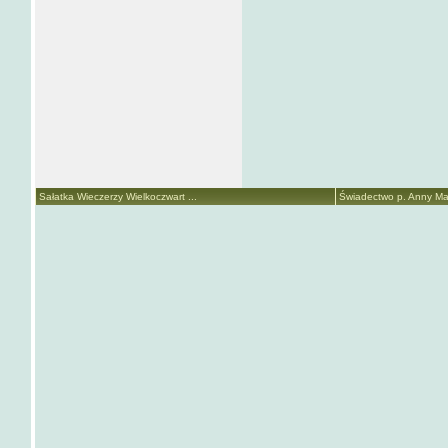
Sałatka Wieczerzy Wielkoczwart ...
Świadectwo p. Anny Mari